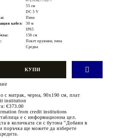
55 см
DC 5 V
жа:
Пяна
ащия кабел:
30 м
IP65
ела:
150 см
:
Покет пружини, пяна
Средна
ане
о с матрак, черна, 90x190 см, плат
it institution
а:
€373.00
rmation from credit institutions
 таблица е с информационна цел.
та в количката си с бутона "Добави в
и поръчка ще можете да изберете
кредита.