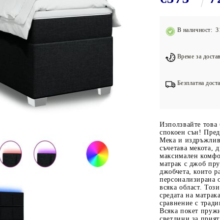
Подложки за фитнес уреди
В
Лостове за набиране
В наличност: 3
Силови кули
Йога и пилатес
Време за достав
Безплатна доста
Използвайте това 
спокоен сън! Пред
Мека и издръжлив
съчетава мекота, 
максимален комфо
матрак с джоб пр
джобчета, които р
персонализирана о
всяка област. Тоз
средата на матрак
сравнение с трад
Всяка покет пруж
светлини за прият