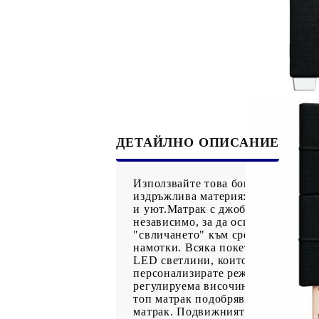
ДЕТАЙЛНО ОПИСАНИЕ
ХА
Използвайте това боксспринг легл
издръжлива материя: Полиестерна
и уют.Матрак с джоб пружини: То
независимо, за да осигурят персон
"свличането" към средата на матр
намотки. Всяка покет пружина по
LED светлини, които могат лесно 
персонализирате режимите, цветов
регулируема височина: Таблата се
топ матрак подобрява опората и 
матрак. Подвижният му калъф позв