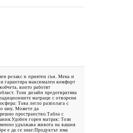
лен релакс и приятен сън. Мека и
 ви гарантира максимален комфорт
обчета, които работят
област. Този дизайн предотвратява
традиционните матраци с отворени
сфера: Това легло разполага с
но шоу. Можете да
трешно пространство.Табла с
тания.Удобен горен матрак: Този
ременно удължава живота на вашия
ре е да се знае:Продуктът има