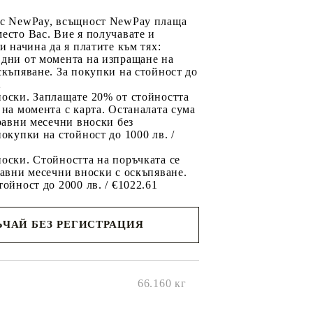
 с NewPay, всъщност NewPay плаща
есто Вас. Вие я получавате и
ри начина да я платите към тях:
 дни от момента на изпращане на
скъпяване. За покупки на стойност до
2
носки. Заплащате 20% от стойността
 на момента с карта. Останалата сума
 равни месечни вноски без
покупки на стойност до 1000 лв. /
оски. Стойността на поръчката се
равни месечни вноски с оскъпяване.
тойност до 2000 лв. / €1022.61
ЧАЙ БЕЗ РЕГИСТРАЦИЯ
ще се
ките на
66.160
кг