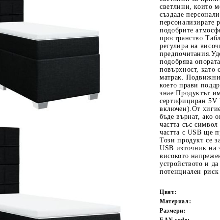
светлини, които мо
създаде персонал
персонализирате р
подобрите атмосф
пространство.Табл
регулира на височ
предпочитания.Удо
подобрява опората
повърхност, като
матрак. Подвижни
което прави поддр
знае:Продуктът и
Tweet
одели
сертифициран 5V 
включен).От хиги
бъде върнат, ако 
частта със символ
частта с USB ще 
Този продукт се з
USB източник на з
високото напрежен
устройството и да
потенциален риск 
Цвят:
Материал:
Размери:
EAN code: