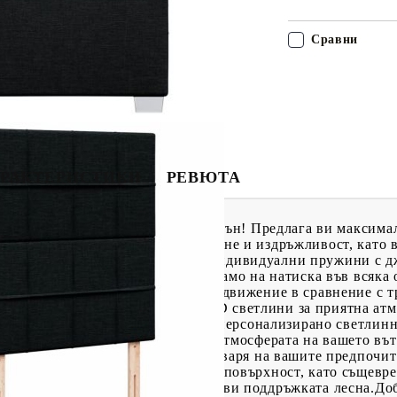
Сравни
РАКТЕРИСТИКИ
РЕВЮТА
о, за да се насладите на спокоен сън! Предлага ви максима
та материя съчетава мекота, дишане и издръжливост, като
зи матрак с джоб пружини има индивидуални пружини с дж
ализирана опора, като реагират само на натиска във всяка 
ака и намалява прехвърлянето на движение в сравнение с 
ддържа тялото индивидуално.LED светлини за приятна атмо
да се регулират, за да се създаде персонализирано светлин
ете и яркостта, за да подобрите атмосферата на вашето въ
 регулира на височина, за да отговаря на вашите предпочи
комфорта със своята мека, дишаща повърхност, като същев
олява лесно изпиране, което прави поддръжката лесна.Доб