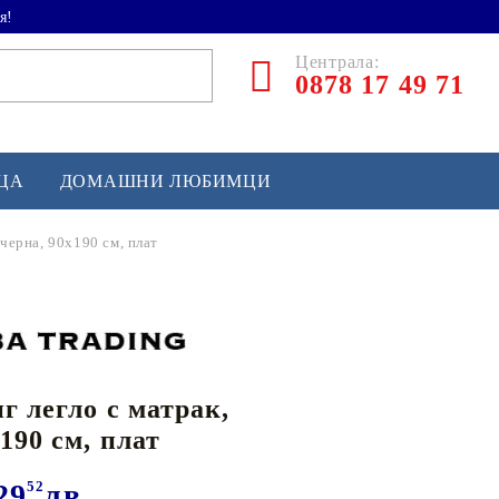
я!
Централа:
0878 17 49 71
ЕЦА
ДОМАШНИ ЛЮБИМЦИ
 черна, 90x190 см, плат
ТЛЕТИКА
аскетбол
кс и бойни изкуства
г легло с матрак,
йзбол и софтбол
190 см, плат
кей и лакрос
сновно спортно оборудване
29
52
лв.