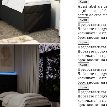
Acest tabel are c
coșul de cumpărăt
cererii de creditar
Предоставената
Добавете продук
количката" и пр
броя вноски на 
Предоставената
Добавете продук
количката" и пр
броя вноски на 
Предоставената
Добавете продук
количката" и пр
броя вноски на 
Предоставената
Добавете продук
количката" и пр
броя вноски на 