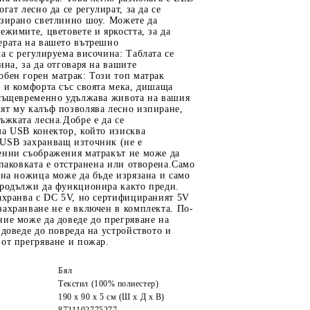
гат лесно да се регулират, за да се
изирано светлинно шоу. Можете да
ежимите, цветовете и яркостта, за да
ерата на вашето вътрешно
а с регулируема височина: Таблата се
ина, за да отговаря на вашите
бен горен матрак: Този топ матрак
 и комфорта със своята мека, дишаща
 същевременно удължава живота на вашия
ят му калъф позволява лесно изпиране,
ъжката лесна.Добре е да се
ма USB конектор, който изисква
USB захранващ източник (не е
енни съображения матракът не може да
опаковката е отстранена или отворена.Само
 на ножица може да бъде изрязана и само
продължи да функционира както преди.
ахранва с DC 5V, но сертифицираният 5V
ахранване не е включен в комплекта. По-
ие може да доведе до прегряване на
 доведе до повреда на устройството и
от прегряване и пожар.
Бял
Текстил (100% полиестер)
190 x 90 x 5 см (Ш x Д x В)
8721102775277