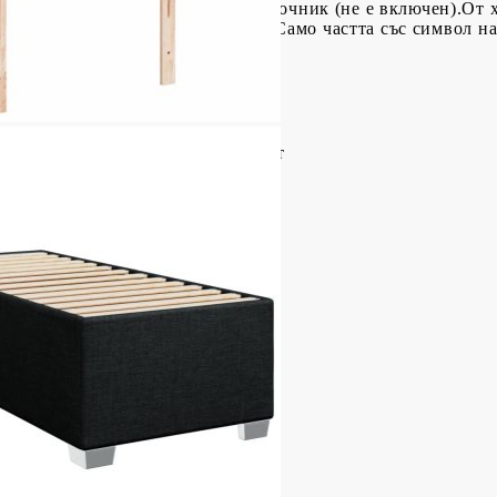
тифициран 5V USB захранващ източник (не е включен).От 
овката е отстранена или отворена.Само частта със символ н
а функционира както преди.
стер), инженерно дърво, шперплат
,5 см (Д x Ш x В)
а
иестер)
пружини, пяна
x Д x В)