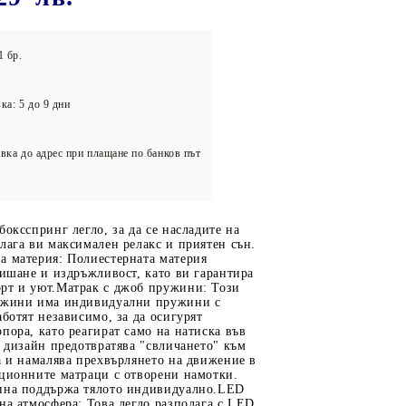
олейбол
1 бр.
ка: 5 до 9 дни
вка до адрес при плащане по банков път
боксспринг легло, за да се насладите на
лага ви максимален релакс и приятен сън.
а материя: Полиестерната материя
дишане и издръжливост, като ви гарантира
рт и уют.Матрак с джоб пружини: Този
ужини има индивидуални пружини с
аботят независимо, за да осигурят
пора, като реагират само на натиска във
и дизайн предотвратява "свличането" към
а и намалява прехвърлянето на движение в
иционните матраци с отворени намотки.
ина поддържа тялото индивидуално.LED
на атмосфера: Това легло разполага с LED