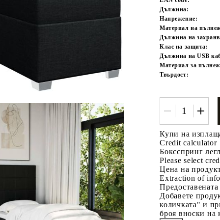
Дължина:
Напрежение:
Материал на пълне
Дължина на захранв
Клас на защита:
Дължина на USB каб
Материал за пълнеж
Твърдост:
Купи на изплащ
Credit calculator
Боксспринг легл
Please select cred
Цена на продукт
Extraction of info
Предоставената
Добавете продук
количката" и пр
броя вноски на 