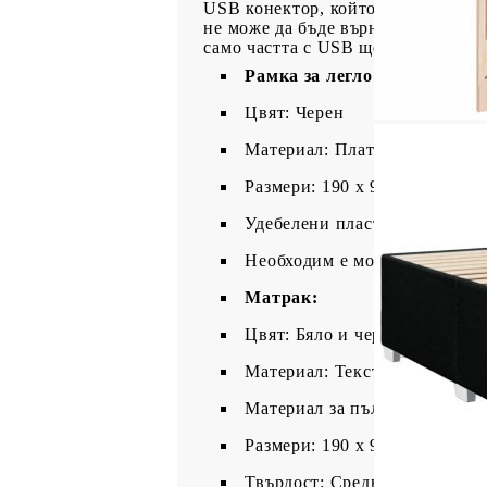
USB конектор, който изисква сер
не може да бъде върнат, ако опак
само частта с USB ще продължи д
Рамка за легло с табла:
Цвят: Черен
Материал: Плат (100% полие
Размери: 190 x 90 x 140,5/150
Удебелени пластмасови крак
Необходим е монтаж
Матрак:
Цвят: Бяло и черно
Материал: Текстил (100% пол
Материал за пълнеж: Покет 
Размери: 190 x 90 x 20 см (Ш 
Твърдост: Средна