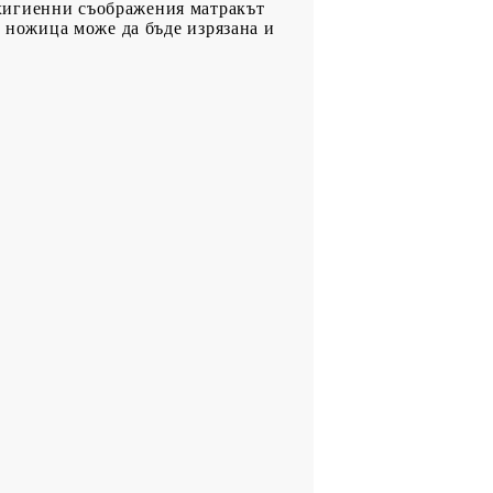
хигиенни съображения матракът
а ножица може да бъде изрязана и