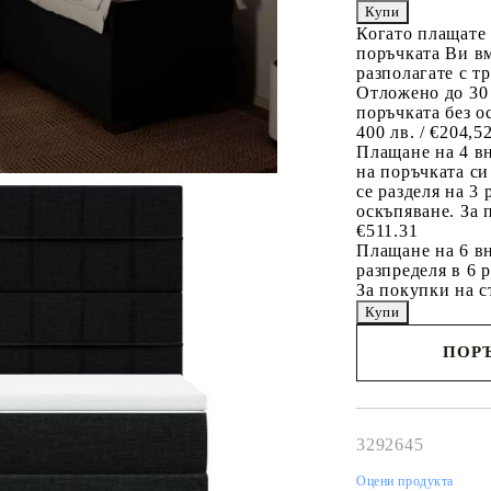
Когато плащате
поръчката Ви вм
разполагате с т
Отложено до 30
поръчката без о
400 лв. / €204,5
Плащане на 4 в
на поръчката си
се разделя на 3
оскъпяване. За 
€511.31
Плащане на 6 вн
разпределя в 6 
За покупки на с
ПОРЪ
Наш представител 
свърже с Вас в рам
работния ден!
3292645
Оцени продукта