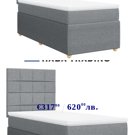
Tweet
Сподели
Боксспринг легло с матрак,
светлосива, 90x190 см, плат
€317
620
00
лв.
00
В наличност: 23 бр.