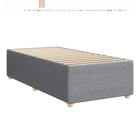
Размери: 190 x 90 x 140,5/150,5 см (Д x Ш x
В)
Удебелени пластмасови крака
Необходим е монтаж
Матрак:
Цвят: Бяло и светлосиво
Материал: Текстил (100% полиестер)
Материал за пълнеж: Покет пружини, пяна
Твърдост: Средна
Размери: 90 x 190 x 20 см (Ш x Д x В)
Топ матрак:
Цвят: Бял
Материал: Текстил (100% полиестер)