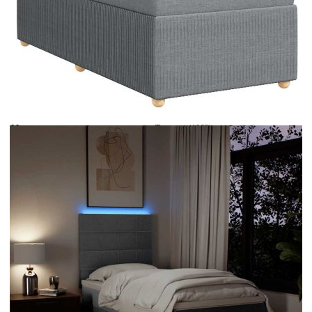
Време за доставка: 5 до 9 дни
Безплатна доставка до адрес при плащане по банков път
Цвят:
Бял
Материал:
Текстил (100% полиестер)
Размери:
90 x 190 x 5 см (Ш x Д x В)
EAN code:
8721102790935
Дължина:
55 см
Напрежение:
DC 5 V
Материал на пълнежа:
Пяна
Дължина на захранващия кабел:
30 м
Клас на защита:
IP65
Дължина на USB кабела:
150 см
Материал за пълнеж:
Покет пружини, пяна
Твърдост:
Средна
Купи на изплащане