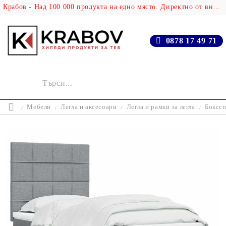
Крабов - Над 100 000 продукта на едно място. Директно от вносителя!
0878 17 49 71
Мебели
Легла и аксесоари
Легла и рамки за легла
Бокссп