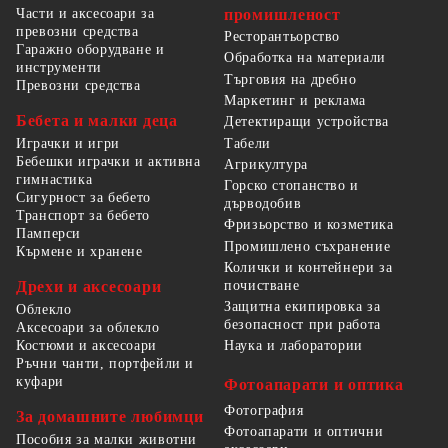
Части и аксесоари за
промишленост
превозни средства
Ресторантьорство
Гаражно оборудване и
Обработка на материали
инструменти
Търговия на дребно
Превозни средства
Маркетинг и реклама
Бебета и малки деца
Детектиращи устройства
Табели
Играчки и игри
Бебешки играчки и активна
Агрикултура
гимнастика
Горско стопанство и
Сигурност за бебето
дърводобив
Транспорт за бебето
Фризьорство и козметика
Памперси
Промишлено съхранение
Кърмене и хранене
Колички и контейнери за
Дрехи и аксесоари
почистване
Защитна екипировка за
Облекло
безопасност при работа
Аксесоари за облекло
Костюми и аксесоари
Наука и лаборатории
Ръчни чанти, портфейли и
куфари
Фотоапарати и оптика
Фотография
За домашните любимци
Фотоапарати и оптични
Пособия за малки животни