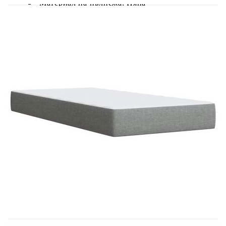
Материал на пълнежа: Пяна
Размери: 90 x 190 x 5 см (Ш x Д x В)
Калъфът се сваля и пере в перална машина
LED лента:
Дължина: 55 см
Напрежение: DC 5 V
Дължина на USB кабела: 150 см
Дължина на захранващия кабел: 30 м
Клас на защита: IP65
Със символ за рязане с ножица
Доставката съдържа:
1 x Рамка за легло
1 x Табла
1 x Матрак