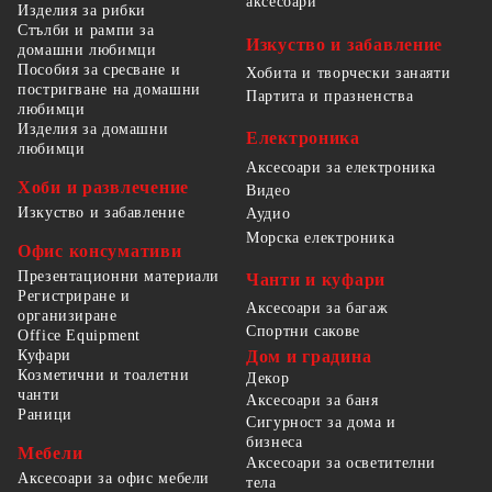
аксесоари
Изделия за рибки
Стълби и рампи за
Изкуство и забавление
домашни любимци
Пособия за сресване и
Хобита и творчески занаяти
постригване на домашни
Партита и празненства
любимци
Изделия за домашни
Електроника
любимци
Аксесоари за електроника
Хоби и развлечение
Видео
Изкуство и забавление
Аудио
Морска електроника
Офис консумативи
Презентационни материали
Чанти и куфари
Регистриране и
Аксесоари за багаж
организиране
Спортни сакове
Office Equipment
Куфари
Дом и градина
Козметични и тоалетни
Декор
чанти
Аксесоари за баня
Раници
Сигурност за дома и
бизнеса
Мебели
Аксесоари за осветителни
Аксесоари за офис мебели
тела