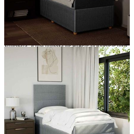
Credit calculator
Боксспринг легло с матрак, светлосива, 90x190 см,
плат
Please select credit institution
Цена на продукта:
€317.00
Extraction of information from credit institutions
Предоставената таблица е с информационна цел.
Добавете продукта в количката си с бутона "Добави в
количката" и при поръчка ще можете да изберете броя
вноски на кредита.
Acest tabel are caracter informativ. Adăugați produsul în
coșul de cumpărături unde veți putea selecta detaliile
cererii de creditare.
Предоставената таблица е с информационна цел.
Добавете продукта в количката си с бутона "Добави в
количката" и при поръчка ще можете да изберете броя
вноски на кредита.
Предоставената таблица е с информационна цел.
Добавете продукта в количката си с бутона "Добави в
количката" и при поръчка ще можете да изберете броя
вноски на кредита.