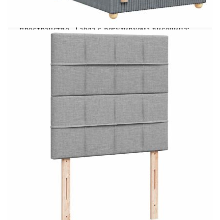
светлинно шоу. Можете да персонализирате
режимите, цветовете и яркостта, за да
подобрите атмосферата на вашето вътрешно
пространство. Табла с регулируема височина:
Таблата се регулира на височина, за да отговаря
на вашите предпочитания. Удобен горен матрак:
Този топ матрак подобрява опората и комфорта
със своята мека, дишаща повърхност, като
същевременно удължава живота на вашия
матрак. Подвижният му калъф позволява лесно
изпиране, което прави поддръжката лесна.
Добре е да се знае: Продуктът има USB
конектор, който изисква сертифициран 5V USB
захранващ източник (не е включен). От
хигиенни съображения матракът не може да
бъде върнат, ако опаковката е отстранена или
отворена. Само частта със символ на ножица
може да бъде изрязана и само частта с USB ще
продължи да функционира както преди.
Рамка за легло с табла:
Цвят: Светлосив
Материал: Плат (100% полиестер),
шперплат, инженерно дърво