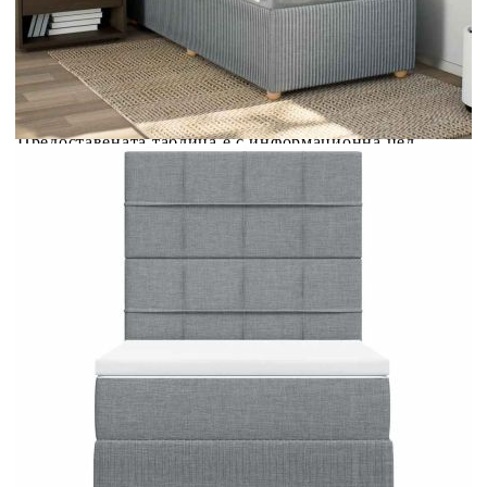
Предоставената таблица е с информационна цел.
Добавете продукта в количката си с бутона "Добави в
количката" и при поръчка ще можете да изберете броя
вноски на кредита.
Предоставената таблица е с информационна цел.
Добавете продукта в количката си с бутона "Добави в
количката" и при поръчка ще можете да изберете броя
вноски на кредита.
Когато плащате с NewPay, всъщност NewPay плаща
поръчката Ви вместо Вас. Вие я получавате и
разполагате с три начина да я платите към тях:
Отложено до 30 дни от момента на изпращане на
поръчката без оскъпяване. За покупки на стойност до
400 лв. / €204,52
Плащане на 4 вноски. Заплащате 20% от стойността на
поръчката си на момента с карта. Останалата сума се
разделя на 3 равни месечни вноски без оскъпяване. За
покупки на стойност до 1000 лв. / €511.31
Плащане на 6 вноски. Стойността на поръчката се
разпределя в 6 равни месечни вноски с оскъпяване. За
покупки на стойност до 2000 лв. / €1022.61