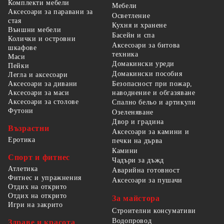
Комплекти мебели
Мебели
Аксесоари за паравани за
Осветление
стая
Кухня и хранене
Външни мебели
Басейн и спа
Колички и островни
Аксесоари за битова
шкафове
техника
Маси
Домакински уреди
Пейки
Домакински пособия
Легла и аксесоари
Безопасност при пожар,
Аксесоари за дивани
наводнение и обгазяване
Аксесоари за маси
Аксесоари за столове
Спално бельо и артикули
Футони
Озеленяване
Двор и градина
Възрастни
Аксесоари за камини и
Еротика
печки на дърва
Камини
Спорт и фитнес
Чадъри за дъжд
Атлетика
Аварийна готовност
Фитнес и упражнения
Аксесоари за пушачи
Отдих на открито
Отдих на открито
За майстора
Игри на закрито
Строителни консумативи
Водопровод
Здраве и красота