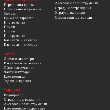
Аксесоари за инструменти
Персонална грижа
Огради и заграждения
Почистване и грижа за
Хардуер аксесоари
бижута
Строителни материали
Грижа за здравето
Инструменти
Помпи
Помпи
Инструменти
Катинари и ключове
Катинари и ключове
Други
Дрехи и аксесоари
Изкуство и забавление
Офис консумативи
Чанти и куфари
Електроника
Здраве и красота
Хардуер
Водопровод
Огради и заграждения
Аксесоари за инструменти
Електрическо захранване