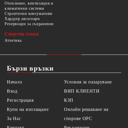
Отопление, вентилация и
климатични системи
Строителни консумативи
Хардуер аксесоари
Резервоари за съхранение
Спортни стоки
Атлетика
Бързи връзки
Начало
Условия за пазаруване
Вход
ВИП КЛИЕНТИ
Регистрация
КЗП
Купи на изплащане
Онлайн решаване на
За Нас
спорове OPC
Контакт
Рекламации