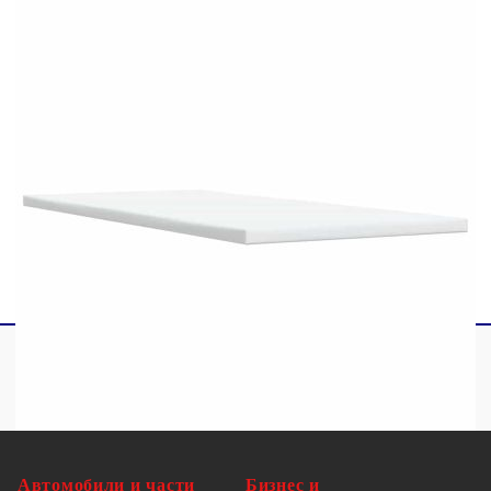
1 х Топ матрак
1 x LED лента
Този продукт се захранва с DC 5V, но
сертифицираният 5V USB източник на
захранване не е включен в комплекта. По-
високото напрежение може да доведе до
прегряване на устройството и да доведе до
повреда на устройството и потенциален риск от
прегряване и пожар.
Автомобили и части
Бизнес и