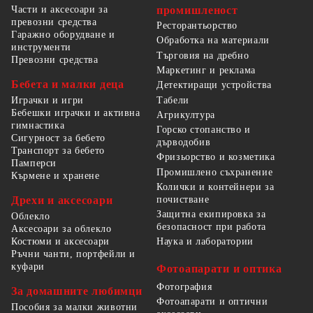
Части и аксесоари за
промишленост
превозни средства
Ресторантьорство
Гаражно оборудване и
Обработка на материали
инструменти
Търговия на дребно
Превозни средства
Маркетинг и реклама
Бебета и малки деца
Детектиращи устройства
Табели
Играчки и игри
Бебешки играчки и активна
Агрикултура
гимнастика
Горско стопанство и
Сигурност за бебето
дърводобив
Транспорт за бебето
Фризьорство и козметика
Памперси
Промишлено съхранение
Кърмене и хранене
Колички и контейнери за
Дрехи и аксесоари
почистване
Защитна екипировка за
Облекло
безопасност при работа
Аксесоари за облекло
Костюми и аксесоари
Наука и лаборатории
Ръчни чанти, портфейли и
куфари
Фотоапарати и оптика
Фотография
За домашните любимци
Фотоапарати и оптични
Пособия за малки животни