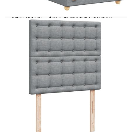
светлинно шоу. Можете да персонализирате
режимите, цветовете и яркостта, за да
подобрите атмосферата на вашето вътрешно
пространство. Табла с регулируема височина:
Таблата се регулира на височина, за да отговаря
на вашите предпочитания. Удобен горен матрак:
Този топ матрак подобрява опората и комфорта
със своята мека, дишаща повърхност, като
същевременно удължава живота на вашия
матрак. Подвижният му калъф позволява лесно
изпиране, което прави поддръжката лесна.
Добре е да се знае: Продуктът има USB
конектор, който изисква сертифициран 5V USB
захранващ източник (не е включен). От
хигиенни съображения матракът не може да
бъде върнат, ако опаковката е отстранена или
отворена. Само частта със символ на ножица
може да бъде изрязана и само частта с USB ще
продължи да функционира както преди.
Рамка за легло с табла:
Цвят: Светлосив
Материал: Плат (100% полиестер),
шперплат, инженерно дърво