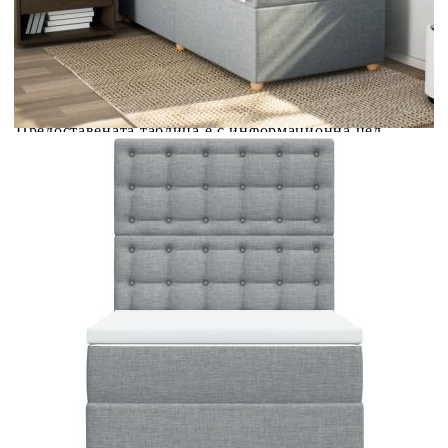
Предоставената таблица е с информационна цел.
Добавете продукта в количката си с бутона "Добави в
количката" и при поръчка ще можете да изберете броя
вноски на кредита.
Предоставената таблица е с информационна цел.
Добавете продукта в количката си с бутона "Добави в
количката" и при поръчка ще можете да изберете броя
вноски на кредита.
Когато плащате с NewPay, всъщност NewPay плаща
поръчката Ви вместо Вас. Вие я получавате и
разполагате с три начина да я платите към тях:
Отложено до 30 дни от момента на изпращане на
поръчката без оскъпяване. За покупки на стойност до
400 лв. / €204,52
Плащане на 4 вноски. Заплащате 20% от стойността на
поръчката си на момента с карта. Останалата сума се
разделя на 3 равни месечни вноски без оскъпяване. За
покупки на стойност до 1000 лв. / €511.31
Плащане на 6 вноски. Стойността на поръчката се
разпределя в 6 равни месечни вноски с оскъпяване. За
покупки на стойност до 2000 лв. / €1022.61