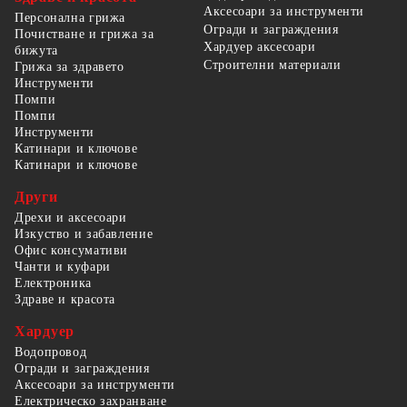
Аксесоари за инструменти
Персонална грижа
Огради и заграждения
Почистване и грижа за
Хардуер аксесоари
бижута
Строителни материали
Грижа за здравето
Инструменти
Помпи
Помпи
Инструменти
Катинари и ключове
Катинари и ключове
Други
Дрехи и аксесоари
Изкуство и забавление
Офис консумативи
Чанти и куфари
Електроника
Здраве и красота
Хардуер
Водопровод
Огради и заграждения
Аксесоари за инструменти
Електрическо захранване