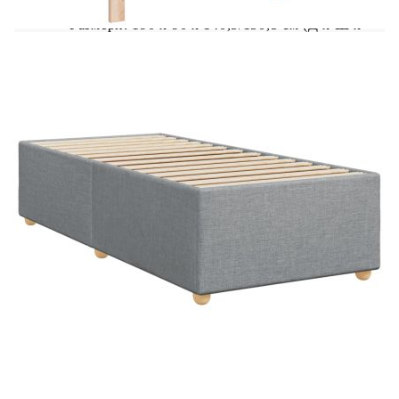
Размери: 190 x 90 x 140,5/150,5 см (Д x Ш x
В)
Удебелени пластмасови крака
Необходим е монтаж
Матрак:
Цвят: Бяло и светлосиво
Материал: Текстил (100% полиестер)
Материал за пълнеж: Покет пружини, пяна
Твърдост: Средна
Размери: 90 x 190 x 20 см (Ш x Д x В)
Топ матрак:
Цвят: Бял
Материал: Текстил (100% полиестер)