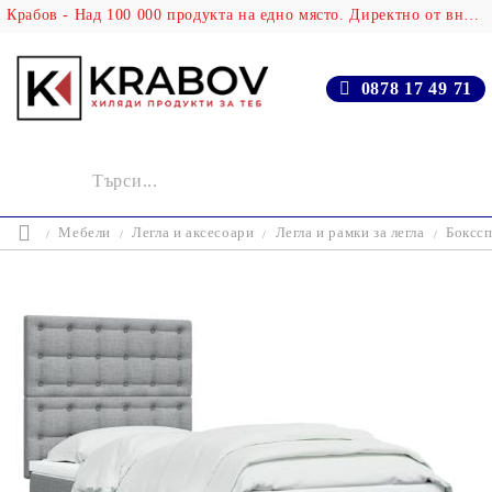
Крабов - Над 100 000 продукта на едно място. Директно от вносителя!
0878 17 49 71
Мебели
Легла и аксесоари
Легла и рамки за легла
Бокссп