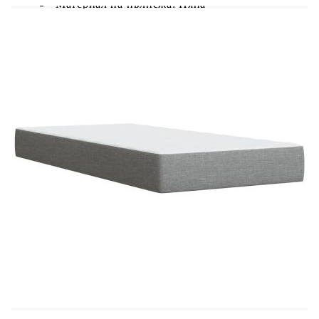
Материал на пълнежа: Пяна
Размери: 90 x 190 x 5 см (Ш x Д x В)
Калъфът се сваля и пере в перална машина
LED лента:
Дължина: 55 см
Напрежение: DC 5 V
Дължина на USB кабела: 150 см
Дължина на захранващия кабел: 30 м
Клас на защита: IP65
Със символ за рязане с ножица
Доставката съдържа:
1 x Рамка за легло
1 x Табла
1 x Матрак