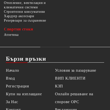
Отопление, вентилация и
климатични системи
Строителни консумативи
Хардуер аксесоари
Резервоари за съхранение
Спортни стоки
Атлетика
Бързи връзки
Начало
Условия за пазаруване
Вход
ВИП КЛИЕНТИ
Регистрация
КЗП
Купи на изплащане
Онлайн решаване на
За Нас
спорове OPC
Контакт
Рекламации