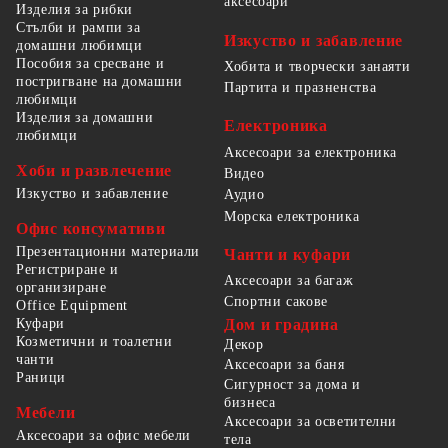
аксесоари
Изделия за рибки
Стълби и рампи за
Изкуство и забавление
домашни любимци
Пособия за сресване и
Хобита и творчески занаяти
постригване на домашни
Партита и празненства
любимци
Изделия за домашни
Електроника
любимци
Аксесоари за електроника
Хоби и развлечение
Видео
Изкуство и забавление
Аудио
Морска електроника
Офис консумативи
Презентационни материали
Чанти и куфари
Регистриране и
Аксесоари за багаж
организиране
Спортни сакове
Office Equipment
Куфари
Дом и градина
Козметични и тоалетни
Декор
чанти
Аксесоари за баня
Раници
Сигурност за дома и
бизнеса
Мебели
Аксесоари за осветителни
Аксесоари за офис мебели
тела