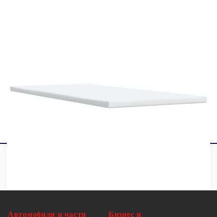
1 х Топ матрак
1 x LED лента
Този продукт се захранва с DC 5V, но
сертифицираният 5V USB източник на
захранване не е включен в комплекта. По-
високото напрежение може да доведе до
прегряване на устройството и да доведе до
повреда на устройството и потенциален риск от
прегряване и пожар.
Автомобили и части
Бизнес и