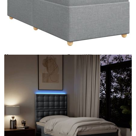
Време за доставка: 5 до 9 дни
Безплатна доставка до адрес при плащане по банков път
Цвят:
Бял
Материал:
Текстил (100% полиестер)
Размери:
90 x 190 x 5 см (Ш x Д x В)
EAN code:
8721102783319
Дължина:
55 см
Напрежение:
DC 5 V
Материал на пълнежа:
Пяна
Дължина на захранващия кабел:
30 м
Клас на защита:
IP65
Дължина на USB кабела:
150 см
Материал за пълнеж:
Покет пружини, пяна
Твърдост:
Средна
Купи на изплащане