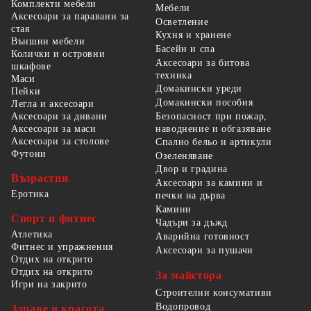
Комплекти мебели
Мебели
Аксесоари за паравани за
Осветление
стая
Кухня и хранене
Външни мебели
Басейн и спа
Колички и островни
Аксесоари за битова
шкафове
техника
Маси
Домакински уреди
Пейки
Домакински пособия
Легла и аксесоари
Безопасност при пожар,
Аксесоари за дивани
наводнение и обгазяване
Аксесоари за маси
Аксесоари за столове
Спално бельо и артикули
Футони
Озеленяване
Двор и градина
Възрастни
Аксесоари за камини и
Еротика
печки на дърва
Камини
Спорт и фитнес
Чадъри за дъжд
Атлетика
Аварийна готовност
Фитнес и упражнения
Аксесоари за пушачи
Отдих на открито
Отдих на открито
За майстора
Игри на закрито
Строителни консумативи
Водопровод
Здраве и красота