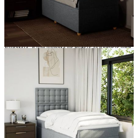
Credit calculator
Боксспринг легло с матрак, светлосива, 90x190 см,
плат
Please select credit institution
Цена на продукта:
€368.00
Extraction of information from credit institutions
Предоставената таблица е с информационна цел.
Добавете продукта в количката си с бутона "Добави в
количката" и при поръчка ще можете да изберете броя
вноски на кредита.
Acest tabel are caracter informativ. Adăugați produsul în
coșul de cumpărături unde veți putea selecta detaliile
cererii de creditare.
Предоставената таблица е с информационна цел.
Добавете продукта в количката си с бутона "Добави в
количката" и при поръчка ще можете да изберете броя
вноски на кредита.
Предоставената таблица е с информационна цел.
Добавете продукта в количката си с бутона "Добави в
количката" и при поръчка ще можете да изберете броя
вноски на кредита.