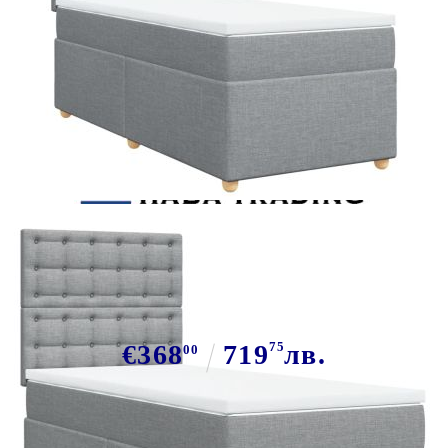
Tweet
Сподели
Боксспринг легло с матрак,
светлосива, 90x190 см, плат
€368
719
75
лв.
00
В наличност: 33 бр.