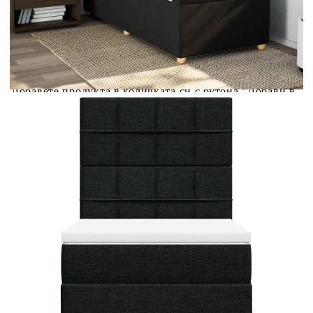
Предоставената таблица е с информационна цел.
Добавете продукта в количката си с бутона "Добави в
количката" и при поръчка ще можете да изберете броя
вноски на кредита.
Предоставената таблица е с информационна цел.
Добавете продукта в количката си с бутона "Добави в
количката" и при поръчка ще можете да изберете броя
вноски на кредита.
Когато плащате с NewPay, всъщност NewPay плаща
поръчката Ви вместо Вас. Вие я получавате и
разполагате с три начина да я платите към тях:
Отложено до 30 дни от момента на изпращане на
поръчката без оскъпяване. За покупки на стойност до
400 лв. / €204,52
Плащане на 4 вноски. Заплащате 20% от стойността на
поръчката си на момента с карта. Останалата сума се
разделя на 3 равни месечни вноски без оскъпяване. За
покупки на стойност до 1000 лв. / €511.31
Плащане на 6 вноски. Стойността на поръчката се
разпределя в 6 равни месечни вноски с оскъпяване. За
покупки на стойност до 2000 лв. / €1022.61