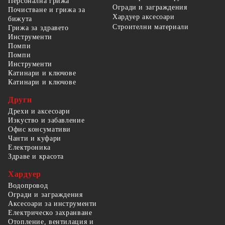
Персонална грижа
Огради и заграждения
Почистване и грижа за
Хардуер аксесоари
бижута
Строителни материали
Грижа за здравето
Инструменти
Помпи
Помпи
Инструменти
Катинари и ключове
Катинари и ключове
Други
Дрехи и аксесоари
Изкуство и забавление
Офис консумативи
Чанти и куфари
Електроника
Здраве и красота
Хардуер
Водопровод
Огради и заграждения
Аксесоари за инструменти
Електрическо захранване
Отопление, вентилация и