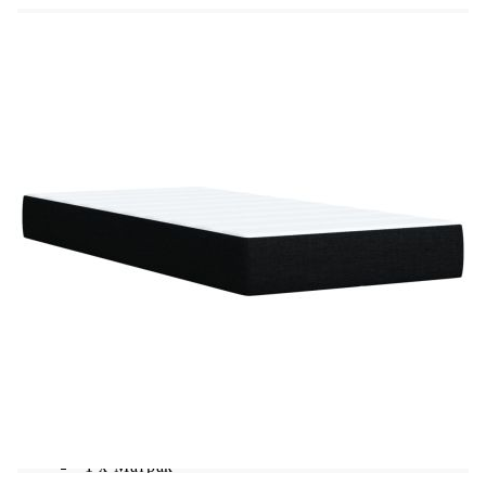
Размери: 80 x 200 x 5 см (Ш x Д x В)
Калъфът се сваля и пере в перална машина
LED лента:
Дължина: 55 см
Напрежение: DC 5 V
Дължина на USB кабела: 150 см
Дължина на захранващия кабел: 30 м
Клас на защита: IP65
Със символ за рязане с ножица
Доставката съдържа:
1 x Рамка за легло
1 x Табла
1 x Матрак