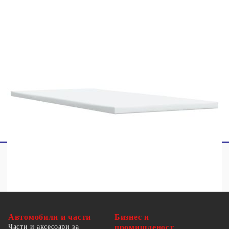
1 х Топ матрак
1 x LED лента
Този продукт се захранва с DC 5V, но
сертифицираният 5V USB източник на
захранване не е включен в комплекта. По-
високото напрежение може да доведе до
прегряване на устройството и да доведе до
повреда на устройството и потенциален риск от
прегряване и пожар.
Автомобили и части
Бизнес и
Части и аксесоари за
промишленост