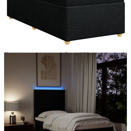
Време за доставка: 5 до 9 дни
Безплатна доставка до адрес при плащане по банков път
Цвят:
Бял
Материал:
Текстил (100% полиестер)
Размери:
80 x 200 x 5 см (Ш x Д x В)
EAN code:
8721102782916
Дължина:
55 см
Напрежение:
DC 5 V
Материал на пълнежа:
Пяна
Дължина на захранващия кабел:
30 м
Клас на защита:
IP65
Дължина на USB кабела:
150 см
Материал за пълнеж:
Покет пружини, пяна
Твърдост:
Средна
Купи на изплащане