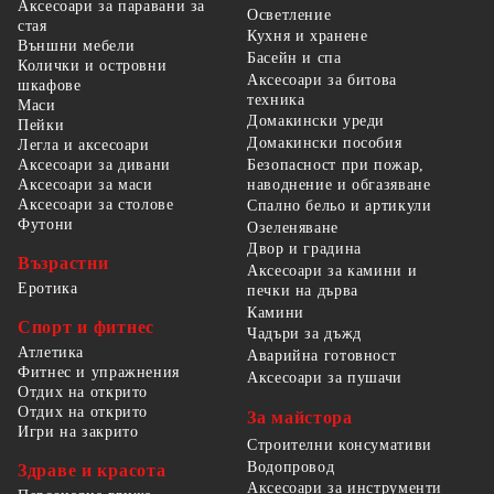
Аксесоари за паравани за
Осветление
стая
Кухня и хранене
Външни мебели
Басейн и спа
Колички и островни
Аксесоари за битова
шкафове
техника
Маси
Домакински уреди
Пейки
Домакински пособия
Легла и аксесоари
Безопасност при пожар,
Аксесоари за дивани
наводнение и обгазяване
Аксесоари за маси
Аксесоари за столове
Спално бельо и артикули
Футони
Озеленяване
Двор и градина
Възрастни
Аксесоари за камини и
Еротика
печки на дърва
Камини
Спорт и фитнес
Чадъри за дъжд
Атлетика
Аварийна готовност
Фитнес и упражнения
Аксесоари за пушачи
Отдих на открито
Отдих на открито
За майстора
Игри на закрито
Строителни консумативи
Водопровод
Здраве и красота
Аксесоари за инструменти