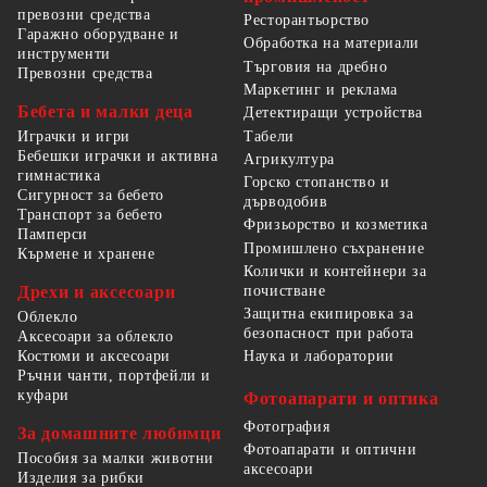
превозни средства
Ресторантьорство
Гаражно оборудване и
Обработка на материали
инструменти
Търговия на дребно
Превозни средства
Маркетинг и реклама
Бебета и малки деца
Детектиращи устройства
Табели
Играчки и игри
Бебешки играчки и активна
Агрикултура
гимнастика
Горско стопанство и
Сигурност за бебето
дърводобив
Транспорт за бебето
Фризьорство и козметика
Памперси
Промишлено съхранение
Кърмене и хранене
Колички и контейнери за
Дрехи и аксесоари
почистване
Защитна екипировка за
Облекло
безопасност при работа
Аксесоари за облекло
Костюми и аксесоари
Наука и лаборатории
Ръчни чанти, портфейли и
куфари
Фотоапарати и оптика
Фотография
За домашните любимци
Фотоапарати и оптични
Пособия за малки животни
аксесоари
Изделия за рибки