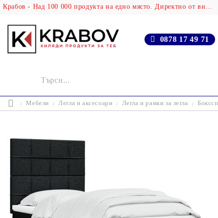
Крабов - Над 100 000 продукта на едно място. Директно от вносителя!
0878 17 49 71
Мебели
Легла и аксесоари
Легла и рамки за легла
Бокссп