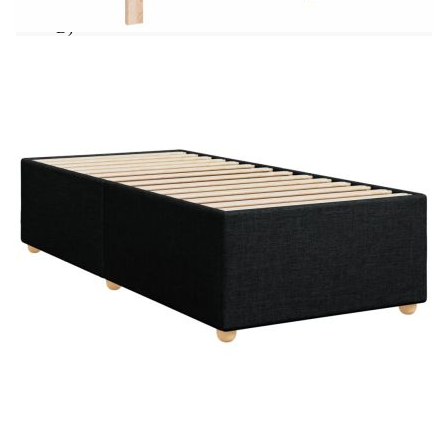
Размери: 200 x 80 x 140,5/150,5 см (Д x Ш x
В)
Удебелени пластмасови крака
Необходим е монтаж
Матрак:
Цвят: Бяло и черно
Материал: Текстил (100% полиестер)
Материал за пълнеж: Покет пружини, пяна
Твърдост: Средна
Размери: 80 x 200 x 20 см (Ш x Д x В)
Топ матрак:
Цвят: Бял
Материал: Текстил (100% полиестер)
Материал на пълнежа: Пяна