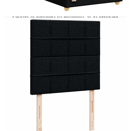
режимите, цветовете и яркостта, за да
подобрите атмосферата на вашето вътрешно
пространство. Табла с регулируема височина:
Таблата се регулира на височина, за да отговаря
на вашите предпочитания. Удобен горен матрак:
Този топ матрак подобрява опората и комфорта
със своята мека, дишаща повърхност, като
същевременно удължава живота на вашия
матрак. Подвижният му калъф позволява лесно
изпиране, което прави поддръжката лесна.
Добре е да се знае: Продуктът има USB
конектор, който изисква сертифициран 5V USB
захранващ източник (не е включен). От
хигиенни съображения матракът не може да
бъде върнат, ако опаковката е отстранена или
отворена. Само частта със символ на ножица
може да бъде изрязана и само частта с USB ще
продължи да функционира както преди.
Рамка за легло с табла:
Цвят: Черен
Материал: Плат (100% полиестер),
шперплат, инженерно дърво