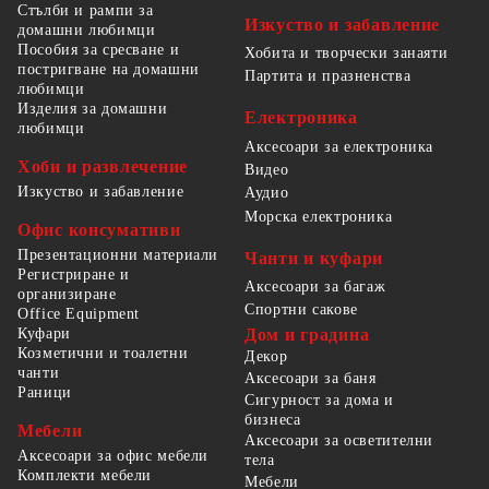
Стълби и рампи за
Изкуство и забавление
домашни любимци
Пособия за сресване и
Хобита и творчески занаяти
постригване на домашни
Партита и празненства
любимци
Изделия за домашни
Електроника
любимци
Аксесоари за електроника
Хоби и развлечение
Видео
Изкуство и забавление
Аудио
Морска електроника
Офис консумативи
Презентационни материали
Чанти и куфари
Регистриране и
Аксесоари за багаж
организиране
Спортни сакове
Office Equipment
Куфари
Дом и градина
Козметични и тоалетни
Декор
чанти
Аксесоари за баня
Раници
Сигурност за дома и
бизнеса
Мебели
Аксесоари за осветителни
Аксесоари за офис мебели
тела
Комплекти мебели
Мебели