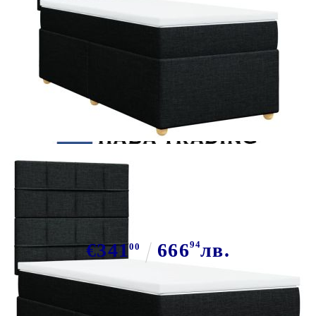
Tweet
Сподели
Боксспринг легло с матрак, черно,
80x200 см, плат
€341
666
94
лв.
00
В наличност: 32 бр.