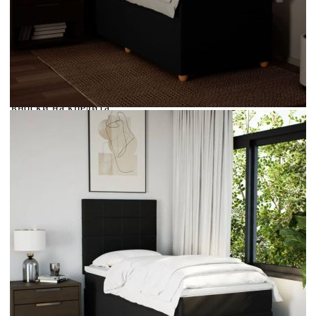
Credit calculator
Боксспринг легло с матрак, черно, 80x200 см, плат
Please select credit institution
Цена на продукта:
€341.00
Extraction of information from credit institutions
Предоставената таблица е с информационна цел.
Добавете продукта в количката си с бутона "Добави в
количката" и при поръчка ще можете да изберете броя
вноски на кредита.
Acest tabel are caracter informativ. Adăugați produsul în
coșul de cumpărături unde veți putea selecta detaliile
cererii de creditare.
Предоставената таблица е с информационна цел.
Добавете продукта в количката си с бутона "Добави в
количката" и при поръчка ще можете да изберете броя
вноски на кредита.
Предоставената таблица е с информационна цел.
Добавете продукта в количката си с бутона "Добави в
количката" и при поръчка ще можете да изберете броя
вноски на кредита.