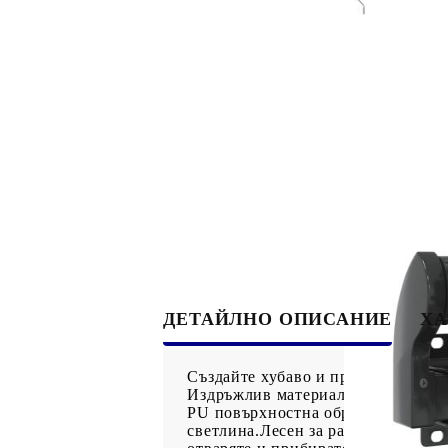
ДЕТАЙЛНО ОПИСАНИЕ
ХА
Създайте хубаво и прохладно мяст
Издръжлив материал: Рамката на с
PU повърхностна обработка е UV 
светлина.Лесен за работа: Ъгълът 