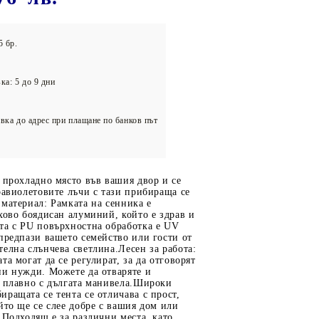
олейбол
5 бр.
ка: 5 до 9 дни
вка до адрес при плащане по банков път
 прохладно място във вашия двор и се
равиолетовите лъчи с тази прибираща се
материал: Рамката на сенника е
хово боядисан алуминий, който е здрав и
та с PU повърхностна обработка е UV
предпази вашето семейство или гости от
елна слънчева светлина.Лесен за работа:
та могат да се регулират, за да отговорят
ни нужди. Можете да отваряте и
а плавно с дългата манивела.Широки
ращата се тента се отличава с прост,
йто ще се слее добре с вашия дом или
 Подходящ е за различни места, като