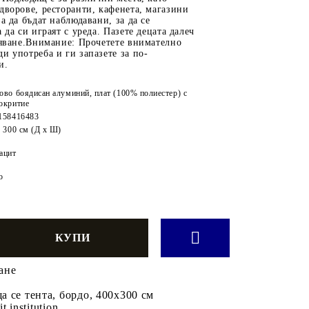
дворове, ресторанти, кафенета, магазини
а да бъдат наблюдавани, за да се
 да си играят с уреда. Пазете децата далеч
бяване.Внимание: Прочетете внимателно
и употреба и ги запазете за по-
и.
ово боядисан алуминий, плат (100% полиестер) с
окритие
158416483
x 300 см (Д x Ш)
ацит
о
ане
 се тента, бордо, 400x300 см
it institution