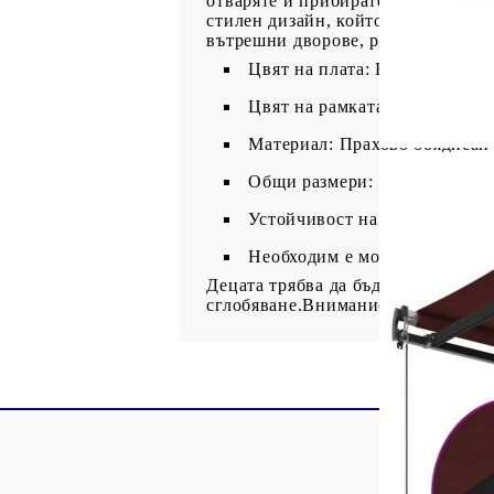
отваряте и прибирате тентата пла
стилен дизайн, който ще се слее д
вътрешни дворове, ресторанти, ка
Цвят на плата: Бордо
Цвят на рамката: Антрацит
Материал: Прахово боядисан
Общи размери: 400 x 300 см 
Устойчивост на вода и запра
Необходим е монтаж
Децата трябва да бъдат наблюдавани
сглобяване.Внимание: Прочетете 