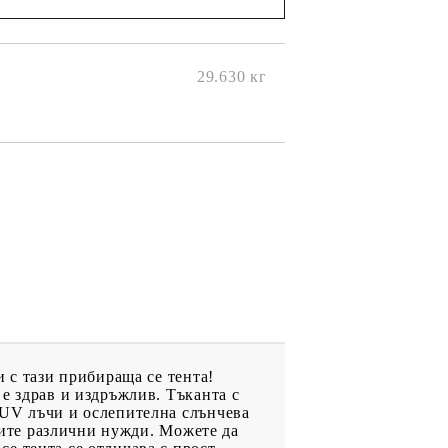
ще се
ките на
29.630
кг
 с тази прибираща се тента!
е здрав и издръжлив. Тъканта с
 UV лъчи и ослепителна слънчева
ашите различни нужди. Можете да