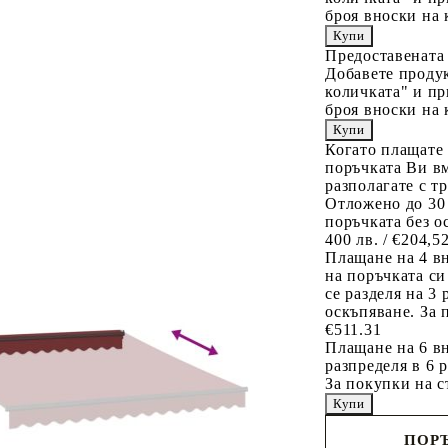
броя вноски на 
Предоставената
Добавете продук
количката" и пр
броя вноски на 
Когато плащате
поръчката Ви вм
разполагате с т
Отложено до 30
поръчката без о
400 лв. / €204,5
Плащане на 4 в
на поръчката си
се разделя на 3
оскъпяване. За 
€511.31
Плащане на 6 вн
разпределя в 6 
За покупки на с
ПОРЪ