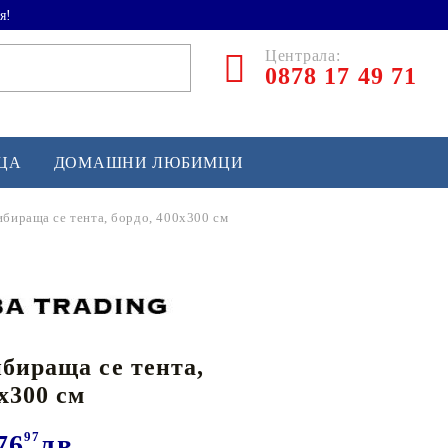
я!
Централа:
0878 17 49 71
ЕЦА
ДОМАШНИ ЛЮБИМЦИ
бираща се тента, бордо, 400x300 см
ТЛЕТИКА
аскетбол
кс и бойни изкуства
бираща се тента,
йзбол и софтбол
x300 см
кей и лакрос
сновно спортно оборудване
76
97
лв.