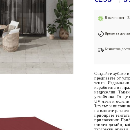
Подложки за фитнес уреди
В
Лостове за набиране
В наличност: 2
Силови кули
Йога и пилатес
Време за достав
Безплатна доста
Създайте хубаво и
предпазете от улт
тента! Издръжлив 
изработена от пра
издръжлив. Тъкан
устойчива. Тя ще 
UV лъчи и ослепит
Ъгълът и височина
на вашите различ
прибирате тентат
приложения: Приби
стилен дизайн, ко
търговски обекти.