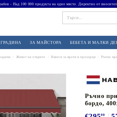
рабов - Над 100 000 продукта на едно място. Директно от вносител
 ГРАДИНА
ЗА МАЙСТОРА
БЕБЕТА И МАЛКИ Д
радина
Живот на открито
Навеси за врати и прозорци
Ръчно при
ФИТНЕС УПРАЖНЕНИЯ
А
Вдигане на тежести
Б
Кардио
Бо
любимци
Ръчно при
Йога и пилатес
Бе
бордо, 400
Лежанки за упражнения
Хо
Тренажори за баланс
О
€295
5
00