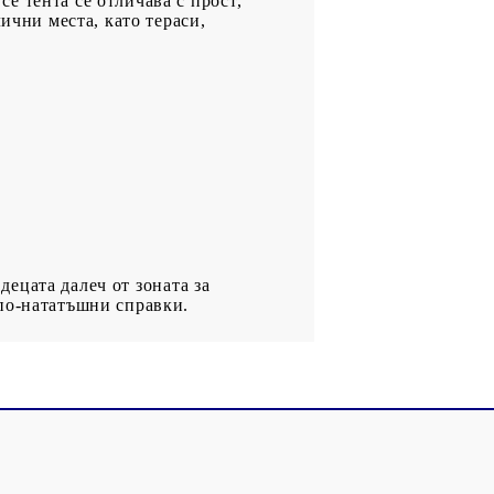
е тента се отличава с прост,
ични места, като тераси,
децата далеч от зоната за
 по-нататъшни справки.