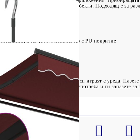
вно с дългата манивела.Широки приложения: Прибиращата с
обре с вашия дом или търговски обекти. Подходящ е за разл
фенета, магазини и др.
 алуминий, плат (100% полиестер) с PU покритие
(Д x Ш)
шеност
, за да се гарантира, че няма да си играят с уреда. Пазете 
внимателно инструкциите преди употреба и ги запазете за