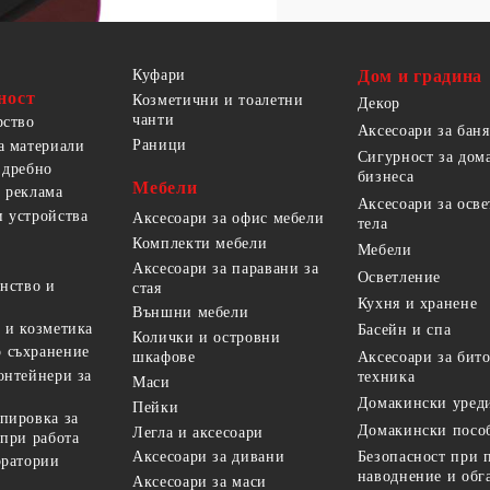
Куфари
Дом и градина
ност
Козметични и тоалетни
Декор
чанти
рство
Аксесоари за баня
Раници
а материали
Сигурност за дом
 дребно
бизнеса
Мебели
 реклама
Аксесоари за осв
 устройства
Аксесоари за офис мебели
тела
Комплекти мебели
Мебели
Аксесоари за паравани за
Осветление
анство и
стая
Кухня и хранене
Външни мебели
 и козметика
Басейн и спа
Колички и островни
 съхранение
Аксесоари за бит
шкафове
онтейнери за
техника
Маси
Домакински уред
Пейки
пировка за
Домакински посо
Легла и аксесоари
 при работа
Безопасност при 
Аксесоари за дивани
оратории
наводнение и обг
Аксесоари за маси