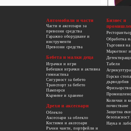
Автомобили и части
Бизнес и
Части и аксесоари за
промишле
превозни средства
Ресторантьо
Гаражно оборудване и
Обработка н
инструменти
Търговия на
Превозни средства
Маркетинг и
Бебета и малки деца
Детектиращи
Играчки и игри
Табели
Бебешки играчки и активна
Агрикултура
гимнастика
Горско стоп
Сигурност за бебето
дърводобив
Транспорт за бебето
Фризьорство
Памперси
Промишлено
Кърмене и хранене
Колички и к
Дрехи и аксесоари
почистване
Защитна еки
Облекло
безопасност
Аксесоари за облекло
Костюми и аксесоари
Наука и лаб
Ръчни чанти, портфейли и