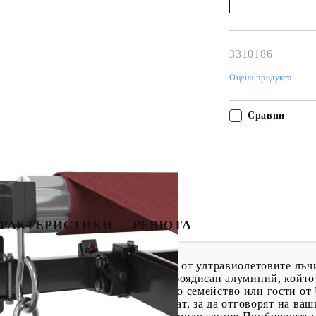
Наш представител 
свърже с Вас в рам
работния ден!
3310186
Оцени продукта
Сравни
РАКТЕРИСТИКИ
РЕВЮТА
о във вашия двор и се предпазете от ултравиолетовите лъчи
енника е изработена от прахово боядисан алуминий, който 
устойчива. Тя ще предпази вашето семейство или гости от
и височината могат да се регулират, за да отговорят на в