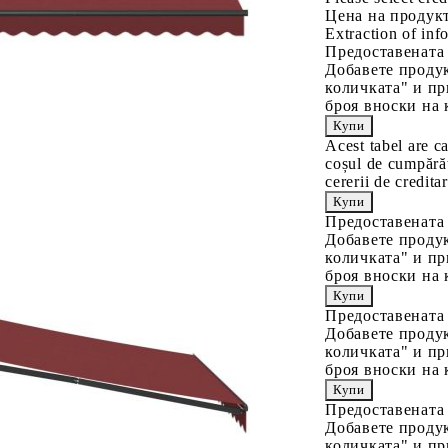
Цена на продукт
Extraction of info
Предоставената
Добавете продук
количката" и пр
броя вноски на 
Acest tabel are c
coșul de cumpărăt
cererii de creditar
Предоставената
Добавете продук
количката" и пр
броя вноски на 
Предоставената
Добавете продук
количката" и пр
броя вноски на 
Предоставената
Добавете продук
количката" и пр