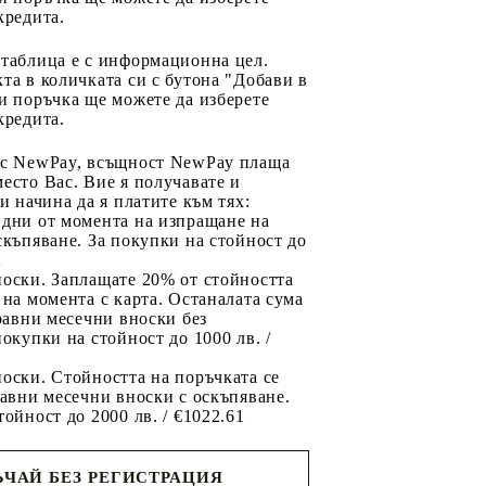
кредита.
 таблица е с информационна цел.
та в количката си с бутона "Добави в
и поръчка ще можете да изберете
кредита.
 с NewPay, всъщност NewPay плаща
есто Вас. Вие я получавате и
ри начина да я платите към тях:
 дни от момента на изпращане на
скъпяване. За покупки на стойност до
2
носки. Заплащате 20% от стойността
 на момента с карта. Останалата сума
 равни месечни вноски без
покупки на стойност до 1000 лв. /
оски. Стойността на поръчката се
равни месечни вноски с оскъпяване.
тойност до 2000 лв. / €1022.61
ЧАЙ БЕЗ РЕГИСТРАЦИЯ