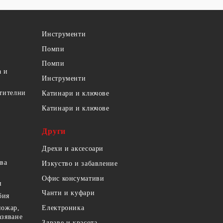
Инструменти
Помпи
Помпи
а и
Инструменти
етителни
Катинари и ключове
Катинари и ключове
Други
Дрехи и аксесоари
ова
Изкуство и забавление
Офис консумативи
и
Чанти и куфари
бия
пожар,
Електроника
азяване
Здраве и красота