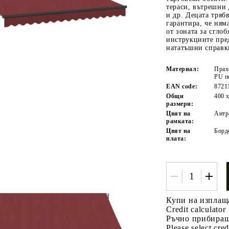
тераси, вътрешни 
и др. Децата трябв
гарантира, че няма
от зоната за сгло
инструкциите пред
нататъшни справк
Материал:
Прах
PU п
EAN code:
8721
Общи
400 
Tweet
одели
размери:
Цвят на
Антр
рамката:
Цвят на
Борд
плата:
Купи на изплащ
Credit calculator
Ръчно прибираща
Please select cred