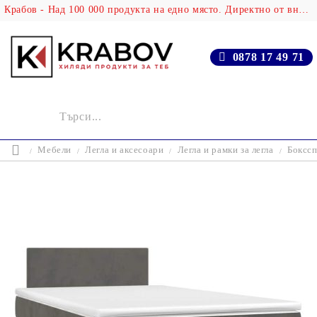
Крабов - Над 100 000 продукта на едно място. Директно от вносителя!
0878 17 49 71
Мебели
Легла и аксесоари
Легла и рамки за легла
Бокссп