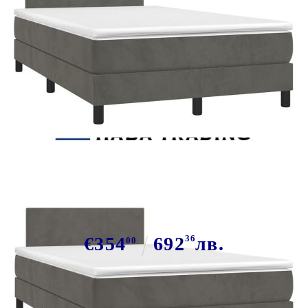
Tweet
Сподели
Боксспринг легло с матрак и LED,
тъмносиво, 120x190 см, кадифе
€354
692
36
лв.
00
В наличност: 51 бр.