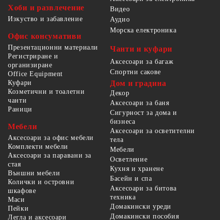
Хоби и развлечение
Видео
Изкуство и забавление
Аудио
Морска електроника
Офис консумативи
Презентационни материали
Чанти и куфари
Регистриране и
Аксесоари за багаж
организиране
Спортни сакове
Office Equipment
Куфари
Дом и градина
Козметични и тоалетни
Декор
чанти
Аксесоари за баня
Раници
Сигурност за дома и
бизнеса
Мебели
Аксесоари за осветителни
Аксесоари за офис мебели
тела
Комплекти мебели
Мебели
Аксесоари за паравани за
Осветление
стая
Кухня и хранене
Външни мебели
Басейн и спа
Колички и островни
Аксесоари за битова
шкафове
техника
Маси
Домакински уреди
Пейки
Домакински пособия
Легла и аксесоари