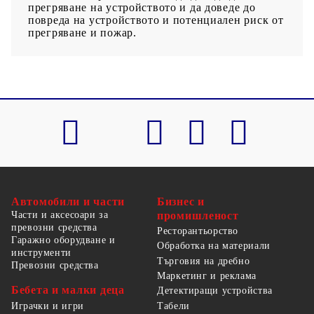
прегряване на устройството и да доведе до
повреда на устройството и потенциален риск от
прегряване и пожар.
Автомобили и части
Бизнес и
Части и аксесоари за
промишленост
превозни средства
Ресторантьорство
Гаражно оборудване и
Обработка на материали
инструменти
Търговия на дребно
Превозни средства
Маркетинг и реклама
Бебета и малки деца
Детектиращи устройства
Табели
Играчки и игри