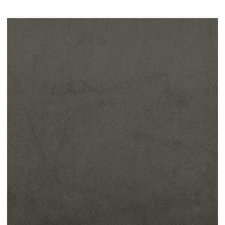
Матрак:
Цвят: Бял и тъмносив
Материал: Кадифе (100% полиестер)
Пълнеж: Покет пружини, пяна
Размери: 120 x 190 x 20 см (Ш x Д x В)
Топ матрак:
Цвят: Бял
Материал на топ матрака: Плат (100%
полиестер)
Пълнеж: Пяна
Размери: 120 x 190 x 5 см (Ш x Д x В)
LED лента:
Дължина: 55 см
Напрежение: DC 5 V