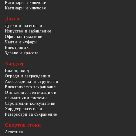
Катинари и ключове
Катинари и ключове
Други
Дрехи и аксесоари
Изкуство и забавление
Офис консумативи
Чанти и куфари
Електроника
Здраве и красота
Хардуер
Водопровод
Огради и заграждения
Аксесоари за инструменти
Електрическо захранване
Отопление, вентилация и
климатични системи
Строителни консумативи
Хардуер аксесоари
Резервоари за съхранение
Спортни стоки
Атлетика