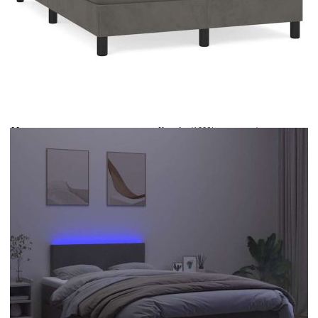
Време за доставка: 5 до 9 дни
Безплатна доставка до адрес при плащане по банков път
Цвят:
Бял
Материал:
Кадифе (100% полиестер)
Размери:
120 x 190 x 5 см (Ш x Д x В)
EAN code:
8721102440298
Общи размери:
193 x 123 x 78/88 см (Д x Ш x В)
Дължина:
55 см
Напрежение:
DC 5 V
Необходим монтаж:
Да
Дължина на захранващия кабел:
30 см
Дължина на USB кабела:
150 см
Пълнеж:
Пяна
Материал на топ матрака:
Плат (100% полиестер)
IP клас:
IP65