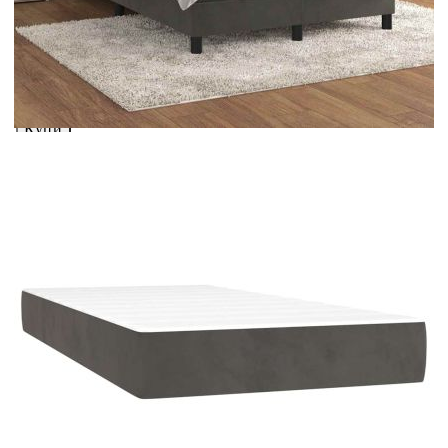
вноски на кредита.
Предоставената таблица е с информационна цел.
Добавете продукта в количката си с бутона "Добави в
количката" и при поръчка ще можете да изберете броя
вноски на кредита.
Предоставената таблица е с информационна цел.
Добавете продукта в количката си с бутона "Добави в
количката" и при поръчка ще можете да изберете броя
вноски на кредита.
Когато плащате с NewPay, всъщност NewPay плаща
поръчката Ви вместо Вас. Вие я получавате и
разполагате с три начина да я платите към тях:
Отложено до 30 дни от момента на изпращане на
поръчката без оскъпяване. За покупки на стойност до
400 лв. / €204,52
Плащане на 4 вноски. Заплащате 20% от стойността на
поръчката си на момента с карта. Останалата сума се
разделя на 3 равни месечни вноски без оскъпяване. За
покупки на стойност до 1000 лв. / €511.31
Плащане на 6 вноски. Стойността на поръчката се
разпределя в 6 равни месечни вноски с оскъпяване. За