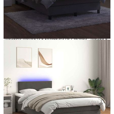
Купи на изплащане
Credit calculator
Боксспринг легло с матрак и LED, тъмносиво, 120x190
см, кадифе
Please select credit institution
Цена на продукта:
€354.00
Extraction of information from credit institutions
Предоставената таблица е с информационна цел.
Добавете продукта в количката си с бутона "Добави в
количката" и при поръчка ще можете да изберете броя
вноски на кредита.
Acest tabel are caracter informativ. Adăugați produsul în
coșul de cumpărături unde veți putea selecta detaliile
cererii de creditare.
Предоставената таблица е с информационна цел.
Добавете продукта в количката си с бутона "Добави в
количката" и при поръчка ще можете да изберете броя
вноски на кредита.
Предоставената таблица е с информационна цел.
Добавете продукта в количката си с бутона "Добави в
количката" и при поръчка ще можете да изберете броя