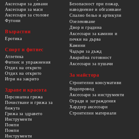
Безопасност при пожар,
Аксесоари за дивани
наводнение и обгазяване
Аксесоари за маси
Аксесоари за столове
Спално бельо и артикули
Футони
Озеленяване
Двор и градина
Възрастни
Аксесоари за камини и
Еротика
печки на дърва
Камини
Спорт и фитнес
Чадъри за дъжд
Атлетика
Аварийна готовност
Фитнес и упражнения
Аксесоари за пушачи
Отдих на открито
Отдих на открито
За майстора
Игри на закрито
Строителни консумативи
Водопровод
Здраве и красота
Аксесоари за инструменти
Персонална грижа
Огради и заграждения
Почистване и грижа за
Хардуер аксесоари
бижута
Строителни материали
Грижа за здравето
Инструменти
Помпи
Помпи
Инструменти