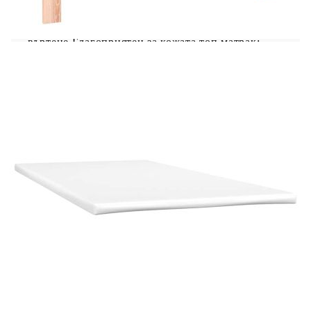
осигуряват високо ниво на издръжливост и
адаптивност. Те могат ефективно да абсорбират
шума и ударите, причинени от мятане и
въртене.Благоприятен за кожата топ матрак:
Протекторът за матрак има издръжлива, както и
щадяща кожата материя, което я прави мека и
удобна. Добре е да се знае:От хигиенни
съображения матракът не може да бъде върнат,
ако опаковката е отстранена или отворена.Само
частта със символ на ножица може да бъде
изрязана и само частта с USB ще продължи да
функционира както преди.Продуктът има USB
конектор, който изисква сертифициран 5V USB
захранващ източник (не е включен).
Легло:
Цвят: Тъмно сив
Материал: Кадифе (100% полиестер),
шперплат, инженерна дървесина, масивна
борова дървесина
Общи размери: 193 x 123 x 78/88 см (Д x Ш
x В)