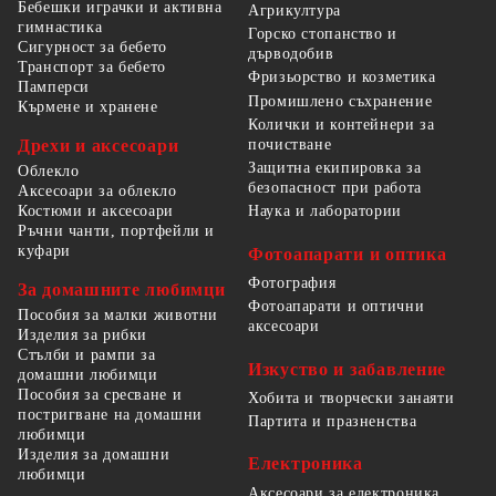
Бебешки играчки и активна
Агрикултура
гимнастика
Горско стопанство и
Сигурност за бебето
дърводобив
Транспорт за бебето
Фризьорство и козметика
Памперси
Промишлено съхранение
Кърмене и хранене
Колички и контейнери за
Дрехи и аксесоари
почистване
Защитна екипировка за
Облекло
безопасност при работа
Аксесоари за облекло
Костюми и аксесоари
Наука и лаборатории
Ръчни чанти, портфейли и
куфари
Фотоапарати и оптика
Фотография
За домашните любимци
Фотоапарати и оптични
Пособия за малки животни
аксесоари
Изделия за рибки
Стълби и рампи за
Изкуство и забавление
домашни любимци
Пособия за сресване и
Хобита и творчески занаяти
постригване на домашни
Партита и празненства
любимци
Изделия за домашни
Електроника
любимци
Аксесоари за електроника