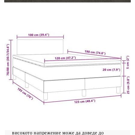
Дължина на USB кабела: 150 см
Дължина на захранващия кабел: 30 см
IP клас: IP65
Със символ за рязане с ножица
Необходим монтаж: Да
Доставката съдържа:
1 x Рамка за легло
1 x Табла
1 x Матрак
1 x Топ матрак
1 x LED лента
Този продукт се захранва с DC 5V, но
сертифицираният 5V USB източник на
захранване не е включен в комплекта. По-
високото напрежение може да доведе до