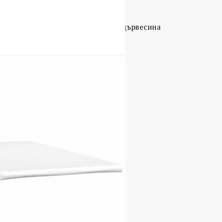
тер), шперплат, масивна борова дървесина
8/128 см (Д x Ш x В)
иестер)
пружини, пяна
Д x Ш x В)
ат (100% полиестер)
x Ш x В)