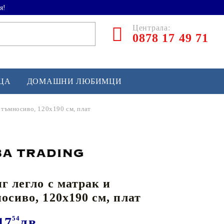
я!
Централа:
0878 17 49 71
ЕЦА
ДОМАШНИ ЛЮБИМЦИ
 тъмносиво, 120x190 см, плат
ТЛЕТИКА
аскетбол
кс и бойни изкуства
г легло с матрак и
йзбол и софтбол
осиво, 120x190 см, плат
кей и лакрос
сновно спортно оборудване
17
54
лв.