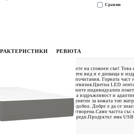
Сравни
РАКТЕРИСТИКИ
РЕВЮТА
 с матрак и LED, за да се насладите на спокоен сън! Това 
а се отличава със семпъл и изчистен вид и е дишаща и изд
ра на височина според вашите предпочитания. Горната част 
еглото, за да четете или гледате телевизия.Цветна LED лент
!Покет пружинен матрак: Вградените индивидуални покет
ременно осигуряват високо ниво на издръжливост и адаптив
нени от мятане и въртене.Благоприятен за кожата топ матр
а материя, което я прави мека и удобна. Добре е да се зн
 ако опаковката е отстранена или отворена.Само частта със
 продължи да функционира както преди.Продуктът има USB 
зточник (не е включен).