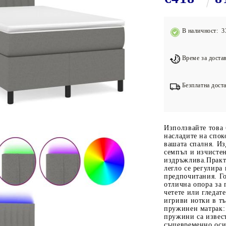
Подложки за фитнес уреди
В
Лостове за набиране
В наличност: 3
Силови кули
Йога и пилатес
Време за достав
Безплатна доста
Използвайте това 
насладите на спок
вашата спалня. Из
семпъл и изчисте
издръжлива.Практи
легло се регулира
предпочитания. Го
отлична опора за г
четете или гледат
игриви нотки в т
пружинен матрак:
пружини са извест
същевременно оси