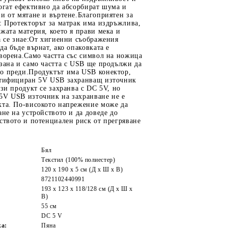
огат ефективно да абсорбират шума и
и от мятане и въртене.Благоприятен за
: Протекторът за матрак има издръжлива,
жата материя, което я прави мека и
а се знае:От хигиенни съображения
да бъде върнат, ако опаковката е
ворена.Само частта със символ на ножица
зана и само частта с USB ще продължи да
о преди.Продуктът има USB конектор,
ртифициран 5V USB захранващ източник
ози продукт се захранва с DC 5V, но
5V USB източник на захранване не е
кта. По-високото напрежение може да
ане на устройството и да доведе до
ството и потенциален риск от прегряване
Бял
Текстил (100% полиестер)
120 x 190 x 5 см (Д x Ш x В)
8721102440991
193 x 123 x 118/128 см (Д x Ш x
В)
55 см
DC 5 V
жа:
Пяна