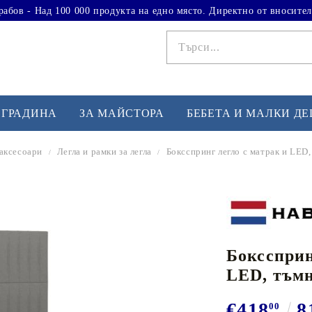
рабов - Над 100 000 продукта на едно място. Директно от вносител
 ГРАДИНА
ЗА МАЙСТОРА
БЕБЕТА И МАЛКИ Д
 аксесоари
Легла и рамки за легла
Боксспринг легло с матрак и LED,
ФИТНЕС УПРАЖНЕНИЯ
А
Вдигане на тежести
Б
Кардио
Бо
любимци
Бокссприн
Йога и пилатес
Бе
LED, тъмн
Лежанки за упражнения
Хо
Тренажори за баланс
О
€418
8
00