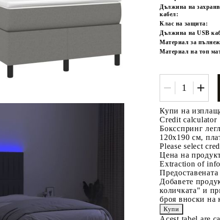
Дължина на захран
кабел:
Клас на защита:
Дължина на USB каб
Материал за пълнеж
Материал на топ ма
Купи на изплащ
Credit calculator
Боксспринг легл
120x190 см, пла
Please select cred
Цена на продукт
Extraction of info
Предоставената
Добавете продук
количката" и пр
броя вноски на 
Acest tabel are c