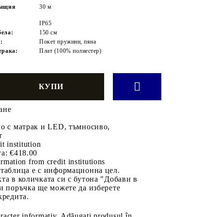
ващия
30 м
IP65
ела:
150 см
:
Покет пружини, пяна
трака:
Плат (100% полиестер)
ане
о с матрак и LED, тъмносиво,
т
it institution
а:
€418.00
rmation from credit institutions
 таблица е с информационна цел.
та в количката си с бутона "Добави в
и поръчка ще можете да изберете
кредита.
aracter informativ. Adăugați produsul în