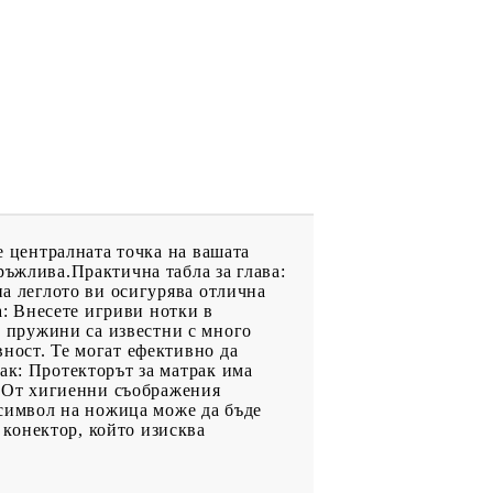
е централната точка на вашата
ръжлива.Практична табла за глава:
на леглото ви осигурява отлична
а: Внесете игриви нотки в
 пружини са известни с много
ност. Те могат ефективно да
ак: Протекторът за матрак има
ае:От хигиенни съображения
 символ на ножица може да бъде
конектор, който изисква