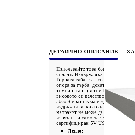
ДЕТАЙЛНО ОПИСАНИЕ
ХА
Използвайте това боксспринг легло
спалня. Издържлива тъкан: Тъкант
Горната табла за легло се регули
опора за гърба, докато седите в л
тъмнината с цветни LED светлини
високото си качество, като същев
абсорбират шума и ударите, причи
издръжлива, както и щадяща кожат
матракът не може да бъде върнат,
изрязана и само частта с USB ще
сертифициран 5V USB захранващ и
Легло: