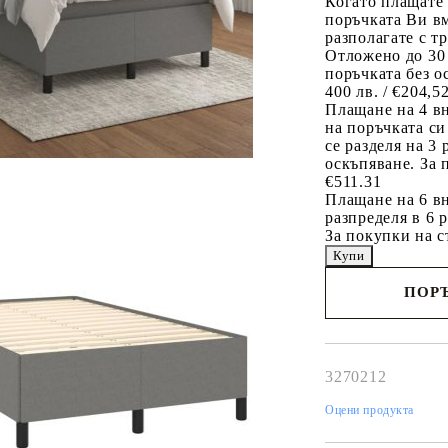
Когато плащате
поръчката Ви вм
разполагате с т
Отложено до 30
поръчката без о
400 лв. / €204,5
Плащане на 4 в
на поръчката си
се разделя на 3
оскъпяване. За 
€511.31
Плащане на 6 вн
разпределя в 6 
За покупки на с
ПОРЪ
Наш представител 
свърже с Вас в рам
работния ден!
3270212
Оцени продукта