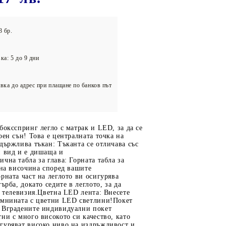
олейбол
3 бр.
ка: 5 до 9 дни
вка до адрес при плащане по банков път
боксспринг легло с матрак и LED, за да се
оен сън! Това е централната точка на
държлива тъкан: Тъканта се отличава със
н вид и е дишаща и
чна табла за глава: Горната табла за
 на височина според вашите
рната част на леглото ви осигурява
ърба, докато седите в леглото, за да
е телевизия.Цветна LED лента: Внесете
ъмнината с цветни LED светлини!Покет
 Вградените индивидуални покет
ни с много високото си качество, като
гуряват високо ниво на издръжливост и