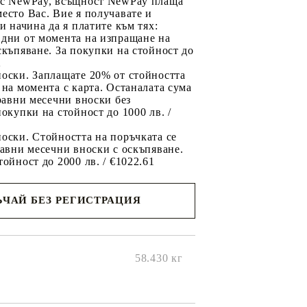
 с NewPay, всъщност NewPay плаща
есто Вас. Вие я получавате и
ри начина да я платите към тях:
 дни от момента на изпращане на
скъпяване. За покупки на стойност до
2
носки. Заплащате 20% от стойността
 на момента с карта. Останалата сума
 равни месечни вноски без
покупки на стойност до 1000 лв. /
оски. Стойността на поръчката се
равни месечни вноски с оскъпяване.
тойност до 2000 лв. / €1022.61
ЧАЙ БЕЗ РЕГИСТРАЦИЯ
ще се
ките на
58.430
кг