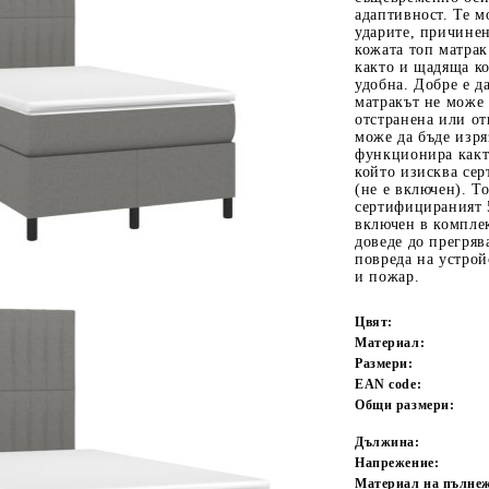
адаптивност. Те м
ударите, причинен
кожата топ матрак
както и щадяща ко
удобна. Добре е д
матракът не може 
отстранена или от
може да бъде изря
функционира какт
който изисква се
(не е включен). Т
сертифицираният 
Tweet
одели
включен в компле
доведе до прегряв
повреда на устрой
и пожар.
Цвят:
Материал:
Размери:
EAN code:
Общи размери:
Дължина:
Напрежение:
Материал на пълне