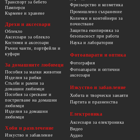
Транспорт за бебето
Фризьорство и козметика
Памперси
Промишлено съхранение
Кърмене и хранене
Колички и контейнери за
Дрехи и аксесоари
почистване
Защитна екипировка за
Облекло
безопасност при работа
Аксесоари за облекло
Костюми и аксесоари
Наука и лаборатории
Ръчни чанти, портфейли и
куфари
Фотоапарати и оптика
Фотография
За домашните любимци
Фотоапарати и оптични
Пособия за малки животни
аксесоари
Изделия за рибки
Стълби и рампи за
Изкуство и забавление
домашни любимци
Пособия за сресване и
Хобита и творчески занаяти
постригване на домашни
Партита и празненства
любимци
Изделия за домашни
Електроника
любимци
Аксесоари за електроника
Хоби и развлечение
Видео
Изкуство и забавление
Аудио