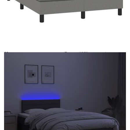
Време за доставка: 5 до 9 дни
Безплатна доставка до адрес при плащане по банков път
Цвят:
Бял
Материал:
Текстил (100% полиестер)
Размери:
120 x 190 x 5 см (Д x Ш x В)
EAN code:
8721102439346
Общи размери:
193 x 123 x 78/88 см (Д x Ш x В)
Дължина:
55 см
Напрежение:
DC 5 V
Материал на пълнежа:
Пяна
Дължина на захранващия кабел:
30 м
Клас на защита:
IP65
Дължина на USB кабела:
150 см
Материал за пълнеж:
Покет пружини, пяна
Материал на топ матрака:
Плат (100% полиестер)