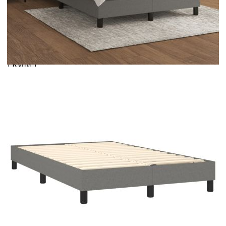
вноски на кредита.
Предоставената таблица е с информационна цел.
Добавете продукта в количката си с бутона "Добави в
количката" и при поръчка ще можете да изберете броя
вноски на кредита.
Предоставената таблица е с информационна цел.
Добавете продукта в количката си с бутона "Добави в
количката" и при поръчка ще можете да изберете броя
вноски на кредита.
Когато плащате с NewPay, всъщност NewPay плаща
поръчката Ви вместо Вас. Вие я получавате и
разполагате с три начина да я платите към тях:
Отложено до 30 дни от момента на изпращане на
поръчката без оскъпяване. За покупки на стойност до
400 лв. / €204,52
Плащане на 4 вноски. Заплащате 20% от стойността на
поръчката си на момента с карта. Останалата сума се
разделя на 3 равни месечни вноски без оскъпяване. За
покупки на стойност до 1000 лв. / €511.31
Плащане на 6 вноски. Стойността на поръчката се
разпределя в 6 равни месечни вноски с оскъпяване. За