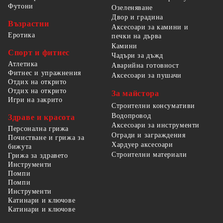
Футони
Озеленяване
Двор и градина
Възрастни
Аксесоари за камини и
Еротика
печки на дърва
Камини
Спорт и фитнес
Чадъри за дъжд
Атлетика
Аварийна готовност
Фитнес и упражнения
Аксесоари за пушачи
Отдих на открито
Отдих на открито
За майстора
Игри на закрито
Строителни консумативи
Водопровод
Здраве и красота
Аксесоари за инструменти
Персонална грижа
Огради и заграждения
Почистване и грижа за
Хардуер аксесоари
бижута
Строителни материали
Грижа за здравето
Инструменти
Помпи
Помпи
Инструменти
Катинари и ключове
Катинари и ключове