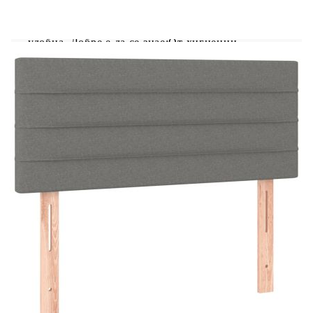
въртене.Благоприятен за кожата топ матрак:
Протекторът за матрак има издръжлива, както и
щадяща кожата материя, което я прави мека и
удобна. Добре е да се знае:От хигиенни
съображения матракът не може да бъде върнат,
ако опаковката е отстранена или отворена.Само
частта със символ на ножица може да бъде
изрязана и само частта с USB ще продължи да
функционира както преди.Продуктът има USB
конектор, който изисква сертифициран 5V USB
захранващ източник (не е включен).
Легло:
Цвят: Тъмносив
Материал: Плат (100% полиестер),
шперплат, инженерно дърво, масивна борова
дървесина
Общи размери: 193 x 123 x 78/88 см (Д x Ш
x В)
Матрак за легло:
Цвят: Бяло и тъмносиво