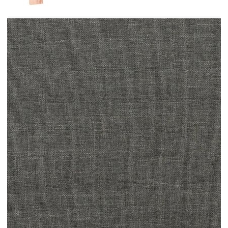
Материал: Текстил (100% полиестер)
Материал за пълнеж: Покет пружини, пяна
Размери: 120 x 190 x 20 см (Д x Ш x В)
Топ матрак за легло:
Цвят: Бял
Материал на топ матрака: Плат (100%
полиестер)
Материал на пълнежа: Пяна
Размери: 120 x 190 x 5 см (Д x Ш x В)
LED лента:
Дължина: 55 см
Напрежение: DC 5 V
Дължина на USB кабела: 150 см