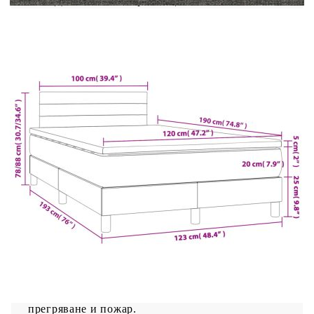
Дължина на захранващия кабел: 30 м
Клас на защита: IP65
Със символ за рязане с ножица
Необходим е монтаж
Доставката съдържа:
1 x Рамка за легло
1 x Табла
1 x Матрак
1 х Топ матрак
1 x LED лента
Този продукт се захранва с DC 5V, но
сертифицираният 5V USB източник на
захранване не е включен в комплекта. По-
високото напрежение може да доведе до
прегряване на устройството и да доведе до
повреда на устройството и потенциален риск от
прегряване и пожар.