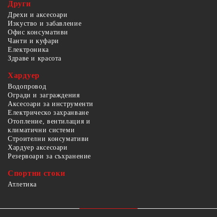
Други
Дрехи и аксесоари
Изкуство и забавление
Офис консумативи
Чанти и куфари
Електроника
Здраве и красота
Хардуер
Водопровод
Огради и заграждения
Аксесоари за инструменти
Електрическо захранване
Отопление, вентилация и
климатични системи
Строителни консумативи
Хардуер аксесоари
Резервоари за съхранение
Спортни стоки
Атлетика