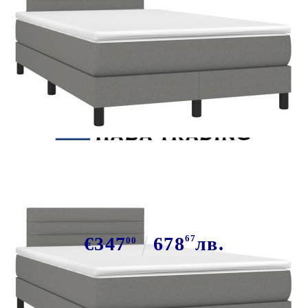
Tweet
Сподели
Боксспринг легло с матрак и LED,
тъмносиво, 120x190 см, плат
€347
678
67
лв.
00
В наличност: 54 бр.