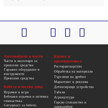
Автомобили и части
Бизнес и
Части и аксесоари за
промишленост
превозни средства
Ресторантьорство
Гаражно оборудване и
Обработка на материали
инструменти
Търговия на дребно
Превозни средства
Маркетинг и реклама
Бебета и малки деца
Детектиращи устройства
Табели
Играчки и игри
Бебешки играчки и активна
Агрикултура
гимнастика
Горско стопанство и
Сигурност за бебето
дърводобив