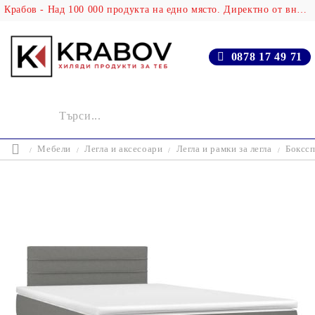
Крабов - Над 100 000 продукта на едно място. Директно от вносителя!
0878 17 49 71
Мебели
Легла и аксесоари
Легла и рамки за легла
Бокссп