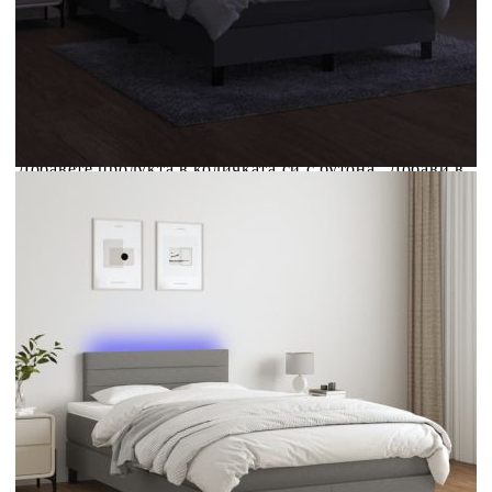
Купи на изплащане
Credit calculator
Боксспринг легло с матрак и LED, тъмносиво, 120x190
см, плат
Please select credit institution
Цена на продукта:
€347.00
Extraction of information from credit institutions
Предоставената таблица е с информационна цел.
Добавете продукта в количката си с бутона "Добави в
количката" и при поръчка ще можете да изберете броя
вноски на кредита.
Acest tabel are caracter informativ. Adăugați produsul în
coșul de cumpărături unde veți putea selecta detaliile
cererii de creditare.
Предоставената таблица е с информационна цел.
Добавете продукта в количката си с бутона "Добави в
количката" и при поръчка ще можете да изберете броя
вноски на кредита.
Предоставената таблица е с информационна цел.
Добавете продукта в количката си с бутона "Добави в
количката" и при поръчка ще можете да изберете броя