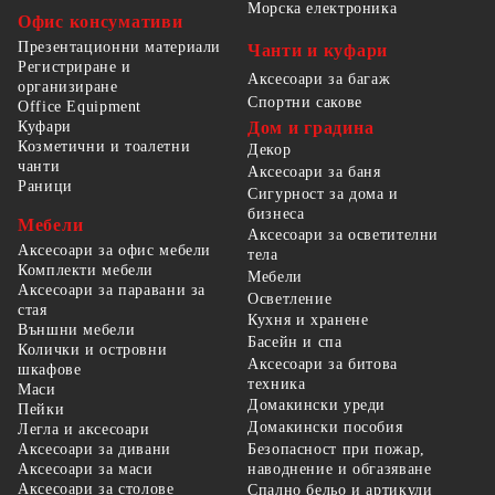
Морска електроника
Офис консумативи
Презентационни материали
Чанти и куфари
Регистриране и
Аксесоари за багаж
организиране
Спортни сакове
Office Equipment
Куфари
Дом и градина
Козметични и тоалетни
Декор
чанти
Аксесоари за баня
Раници
Сигурност за дома и
бизнеса
Мебели
Аксесоари за осветителни
Аксесоари за офис мебели
тела
Комплекти мебели
Мебели
Аксесоари за паравани за
Осветление
стая
Кухня и хранене
Външни мебели
Басейн и спа
Колички и островни
Аксесоари за битова
шкафове
техника
Маси
Домакински уреди
Пейки
Домакински пособия
Легла и аксесоари
Безопасност при пожар,
Аксесоари за дивани
наводнение и обгазяване
Аксесоари за маси
Аксесоари за столове
Спално бельо и артикули