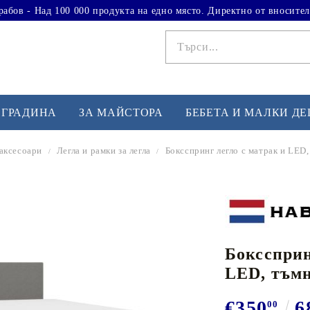
рабов - Над 100 000 продукта на едно място. Директно от вносител
 ГРАДИНА
ЗА МАЙСТОРА
БЕБЕТА И МАЛКИ Д
 аксесоари
Легла и рамки за легла
Боксспринг легло с матрак и LED,
ФИТНЕС УПРАЖНЕНИЯ
А
Вдигане на тежести
Б
Кардио
Бо
любимци
Бокссприн
Йога и пилатес
Бе
LED, тъмн
Лежанки за упражнения
Хо
Тренажори за баланс
О
€350
6
00