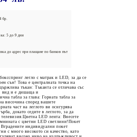
олейбол
4 бр.
ка: 5 до 9 дни
вка до адрес при плащане по банков път
боксспринг легло с матрак и LED, за да се
оен сън! Това е централната точка на
държлива тъкан: Тъканта се отличава със
н вид и е дишаща и
чна табла за глава: Горната табла за
 на височина според вашите
рната част на леглото ви осигурява
ърба, докато седите в леглото, за да
е телевизия.Цветна LED лента: Внесете
ъмнината с цветни LED светлини!Покет
 Вградените индивидуални покет
ни с много високото си качество, като
гуряват високо ниво на издръжливост и