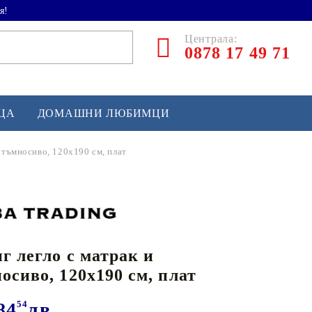
я!
Централа:
0878 17 49 71
ЕЦА
ДОМАШНИ ЛЮБИМЦИ
 тъмносиво, 120x190 см, плат
ТЛЕТИКА
аскетбол
кс и бойни изкуства
г легло с матрак и
йзбол и софтбол
осиво, 120x190 см, плат
кей и лакрос
сновно спортно оборудване
84
54
лв.