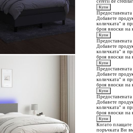
cererii de creditar
Предоставената
Добавете продук
количката" и пр
броя вноски на 
Предоставената
Добавете продук
количката" и пр
броя вноски на 
Предоставената
Добавете продук
количката" и пр
броя вноски на 
Предоставената
Добавете продук
количката" и пр
броя вноски на 
Когато плащате
поръчката Ви вм