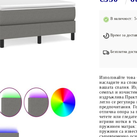
Подложки за фитнес уреди
В
Лостове за набиране
В наличност: 5
Силови кули
Йога и пилатес
Време за достав
Безплатна доста
Използвайте това 
насладите на спок
вашата спалня. Из
семпъл и изчисте
издръжлива.Практи
легло се регулира
предпочитания. Го
отлична опора за г
четете или гледат
игриви нотки в т
пружинен матрак:
пружини са извест
същевременно оси