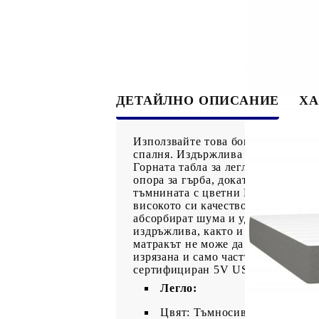
ДЕТАЙЛНО ОПИСАНИЕ
ХА
Използвайте това боксспринг легло
спалня. Издържлива тъкан: Тъкант
Горната табла за легло се регули
опора за гърба, докато седите в л
тъмнината с цветни LED светлини
високото си качество, като същев
абсорбират шума и ударите, причи
издръжлива, както и щадяща кожат
матракът не може да бъде върнат,
изрязана и само частта с USB ще
сертифициран 5V USB захранващ и
Легло:
Цвят: Тъмносив