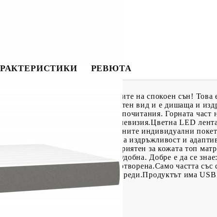
РАКТЕРИСТИКИ
РЕВЮТА
 с матрак и LED, за да се насладите на спокоен сън! Това 
а се отличава със семпъл и изчистен вид и е дишаща и изд
ра на височина според вашите предпочитания. Горната част 
еглото, за да четете или гледате телевизия.Цветна LED лент
!Покет пружинен матрак: Вградените индивидуални покет
ременно осигуряват високо ниво на издръжливост и адаптив
нени от мятане и въртене.Благоприятен за кожата топ матр
а материя, което я прави мека и удобна. Добре е да се зн
 ако опаковката е отстранена или отворена.Само частта със
 продължи да функционира както преди.Продуктът има USB 
зточник (не е включен).