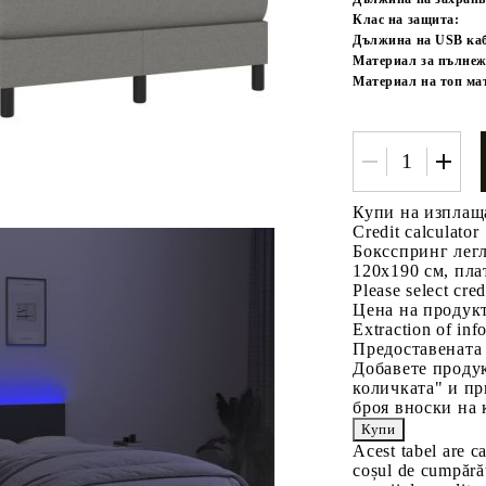
Клас на защита:
Дължина на USB каб
Материал за пълнеж
Материал на топ ма
Купи на изплащ
Credit calculator
Боксспринг легл
120x190 см, пла
Please select cred
Цена на продукт
Extraction of info
Предоставената
Добавете продук
количката" и пр
броя вноски на 
Acest tabel are c
coșul de cumpărăt