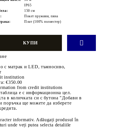
IP65
ела:
150 см
:
Покет пружини, пяна
трака:
Плат (100% полиестер)
ане
о с матрак и LED, тъмносиво,
т
it institution
а:
€350.00
rmation from credit institutions
 таблица е с информационна цел.
та в количката си с бутона "Добави в
и поръчка ще можете да изберете
кредита.
aracter informativ. Adăugați produsul în
uri unde veți putea selecta detaliile