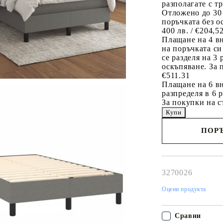
разполагате с т
Отложено до 30
поръчката без о
400 лв. / €204,5
Плащане на 4 в
на поръчката си
се разделя на 3
оскъпяване. За 
€511.31
Плащане на 6 вн
разпределя в 6 
За покупки на с
ПОРЪ
Наш представител 
свърже с Вас в рам
работния ден!
3270026
Оцени продукта
Сравни