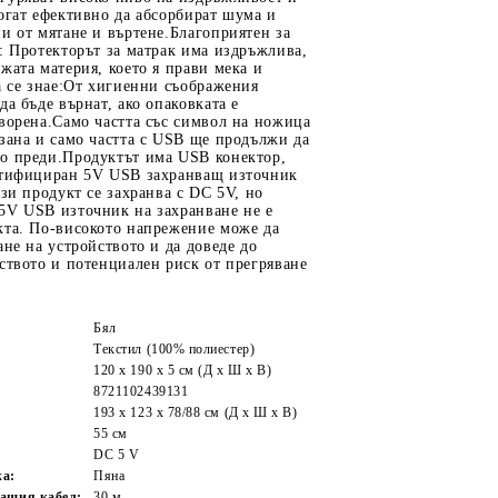
огат ефективно да абсорбират шума и
и от мятане и въртене.Благоприятен за
: Протекторът за матрак има издръжлива,
жата материя, което я прави мека и
а се знае:От хигиенни съображения
да бъде върнат, ако опаковката е
ворена.Само частта със символ на ножица
зана и само частта с USB ще продължи да
о преди.Продуктът има USB конектор,
ртифициран 5V USB захранващ източник
ози продукт се захранва с DC 5V, но
5V USB източник на захранване не е
кта. По-високото напрежение може да
ане на устройството и да доведе до
ството и потенциален риск от прегряване
Бял
Текстил (100% полиестер)
120 x 190 x 5 см (Д x Ш x В)
8721102439131
193 x 123 x 78/88 см (Д x Ш x В)
55 см
DC 5 V
жа:
Пяна
ащия кабел:
30 м