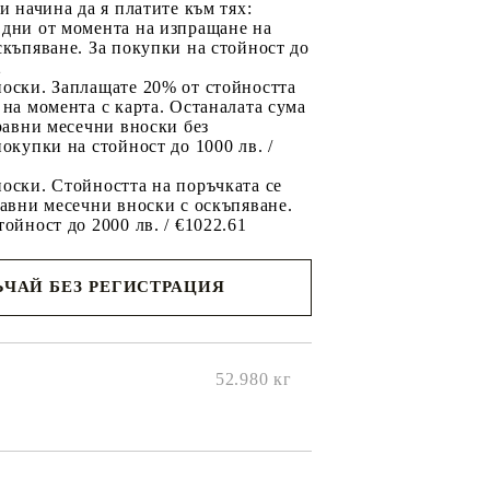
ри начина да я платите към тях:
 дни от момента на изпращане на
скъпяване. За покупки на стойност до
2
носки. Заплащате 20% от стойността
 на момента с карта. Останалата сума
 равни месечни вноски без
покупки на стойност до 1000 лв. /
оски. Стойността на поръчката се
равни месечни вноски с оскъпяване.
тойност до 2000 лв. / €1022.61
ЧАЙ БЕЗ РЕГИСТРАЦИЯ
ще се
ките на
52.980
кг