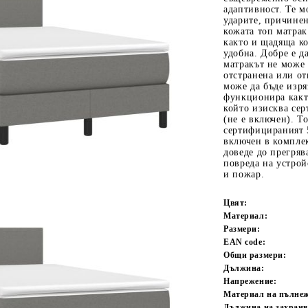
адаптивност. Те м
ударите, причинен
кожата топ матрак
както и щадяща ко
удобна. Добре е д
матракът не може 
отстранена или от
може да бъде изря
функционира какт
който изисква се
(не е включен). Т
сертифицираният 
Tweet
одели
включен в компле
доведе до прегряв
повреда на устрой
и пожар.
Цвят:
Материал:
Размери:
EAN code:
Общи размери:
Дължина:
Напрежение:
Материал на пълне
Дължина на захранв