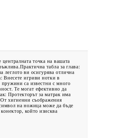
е централната точка на вашата
ръжлива.Практична табла за глава:
на леглото ви осигурява отлична
а: Внесете игриви нотки в
 пружини са известни с много
ност. Те могат ефективно да
ак: Протекторът за матрак има
ае:От хигиенни съображения
 символ на ножица може да бъде
конектор, който изисква