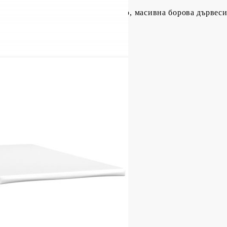
тер), шперплат, инженерно дърво, масивна борова дървес
/88 см (Д x Ш x В)
иестер)
пружини, пяна
Д x Ш x В)
ат (100% полиестер)
x Ш x В)