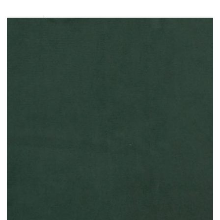
Цвят: Бяло и тъмнозелено
Материал: Кадифе (100% полиестер)
Материал за пълнеж: Покет пружини, пяна
Размери: 120 x 190 x 20 см (Д x Ш x В)
Топ матрак за легло:
Цвят: Бял
Материал на топ матрака: Плат (100%
полиестер)
Материал на пълнежа: Пяна
Размери: 120 x 190 x 5 см (Д x Ш x В)
LED лента:
Дължина: 55 см
Напрежение: DC 5 V