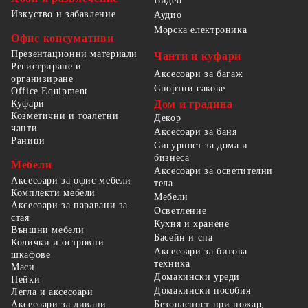
Видео
Изкуство и забавление
Аудио
Морска електроника
Офис консумативи
Презентационни материали
Чанти и куфари
Регистриране и
Аксесоари за багаж
организиране
Спортни сакове
Office Equipment
Куфари
Дом и градина
Козметични и тоалетни
Декор
чанти
Аксесоари за баня
Раници
Сигурност за дома и
бизнеса
Мебели
Аксесоари за осветителни
Аксесоари за офис мебели
тела
Комплекти мебели
Мебели
Аксесоари за паравани за
Осветление
стая
Кухня и хранене
Външни мебели
Басейн и спа
Колички и островни
Аксесоари за битова
шкафове
техника
Маси
Домакински уреди
Пейки
Домакински пособия
Легла и аксесоари
Безопасност при пожар,
Аксесоари за дивани