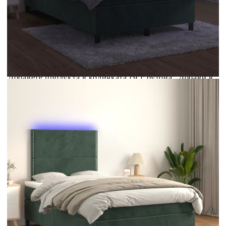
Купи на изплащане
Credit calculator
Боксспринг легло с матрак и LED тъмнозелено
120x190 см кадифе
Please select credit institution
Цена на продукта:
€393.00
Extraction of information from credit institutions
Предоставената таблица е с информационна цел.
Добавете продукта в количката си с бутона "Добави в
количката" и при поръчка ще можете да изберете броя
вноски на кредита.
Acest tabel are caracter informativ. Adăugați produsul în
coșul de cumpărături unde veți putea selecta detaliile
cererii de creditare.
Предоставената таблица е с информационна цел.
Добавете продукта в количката си с бутона "Добави в
количката" и при поръчка ще можете да изберете броя
вноски на кредита.
Предоставената таблица е с информационна цел.
Добавете продукта в количката си с бутона "Добави в
количката" и при поръчка ще можете да изберете броя