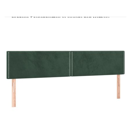
осигуряват високо ниво на издръжливост и
адаптивност. Те могат ефективно да абсорбират
шума и ударите, причинени от мятане и
въртене.Благоприятен за кожата топ матрак:
Протекторът за матрак има издръжлива, както и
щадяща кожата материя, което я прави мека и
удобна. Добре е да се знае:От хигиенни
съображения матракът не може да бъде върнат,
ако опаковката е отстранена или отворена.Само
частта със символ на ножица може да бъде
изрязана и само частта с USB ще продължи да
функционира както преди.Продуктът има USB
конектор, който изисква сертифициран 5V USB
захранващ източник (не е включен).
Легло:
Цвят: Тъмнозелен
Материал: Кадифе (100% полиестер),
шперплат, масивна борова дървесина
Общи размери: 193 x 123 x 118/128 см (Д x
Ш x В)
Матрак за легло: