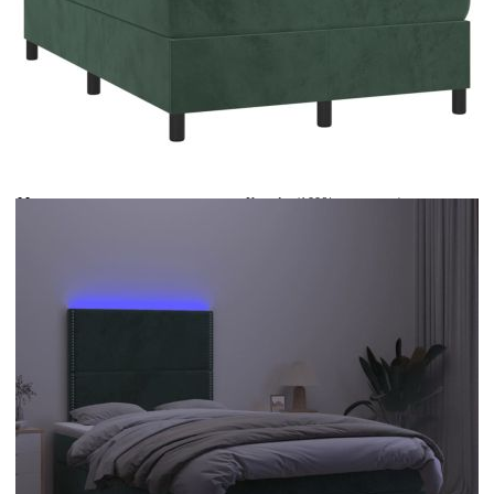
Време за доставка: 5 до 9 дни
Безплатна доставка до адрес при плащане по банков път
Цвят:
Бял
Материал:
Кадифе (100% полиестер)
Размери:
120 x 190 x 5 см (Д x Ш x В)
EAN code:
8721102441950
Общи размери:
193 x 123 x 118/128 см (Д x Ш x В)
Дължина:
55 см
Напрежение:
DC 5 V
Материал на пълнежа:
Пяна
Дължина на захранващия кабел:
30 м
Клас на защита:
IP65
Дължина на USB кабела:
150 см
Материал за пълнеж:
Покет пружини, пяна
Материал на топ матрака:
Плат (100% полиестер)