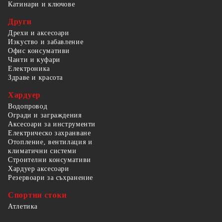
Катинари и ключове
Други
Дрехи и аксесоари
Изкуство и забавление
Офис консумативи
Чанти и куфари
Електроника
Здраве и красота
Хардуер
Водопровод
Огради и заграждения
Аксесоари за инструменти
Електрическо захранване
Отопление, вентилация и
климатични системи
Строителни консумативи
Хардуер аксесоари
Резервоари за съхранение
Спортни стоки
Атлетика