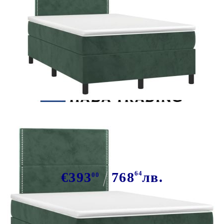
Tweet
Сподели
Боксспринг легло с матрак и LED
тъмнозелено 120x190 см кадифе
€393
768
64
лв.
00
В наличност: 7 бр.