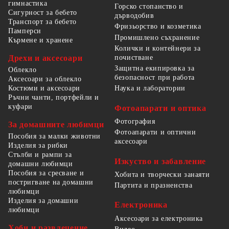
гимнастика
Горско стопанство и
Сигурност за бебето
дърводобив
Транспорт за бебето
Фризьорство и козметика
Памперси
Промишлено съхранение
Кърмене и хранене
Колички и контейнери за
Дрехи и аксесоари
почистване
Защитна екипировка за
Облекло
безопасност при работа
Аксесоари за облекло
Костюми и аксесоари
Наука и лаборатории
Ръчни чанти, портфейли и
куфари
Фотоапарати и оптика
Фотография
За домашните любимци
Фотоапарати и оптични
Пособия за малки животни
аксесоари
Изделия за рибки
Стълби и рампи за
Изкуство и забавление
домашни любимци
Пособия за сресване и
Хобита и творчески занаяти
постригване на домашни
Партита и празненства
любимци
Изделия за домашни
Електроника
любимци
Аксесоари за електроника
Хоби и развлечение