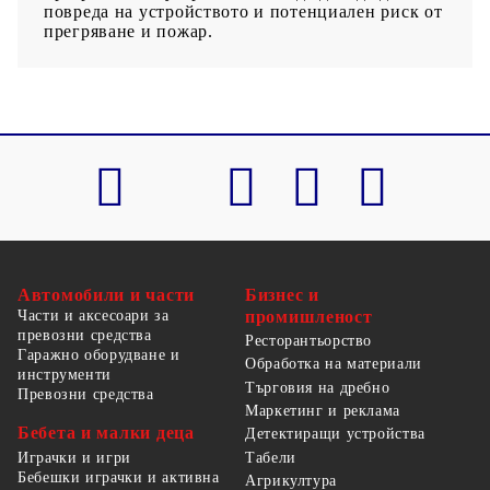
повреда на устройството и потенциален риск от
прегряване и пожар.
Автомобили и части
Бизнес и
Части и аксесоари за
промишленост
превозни средства
Ресторантьорство
Гаражно оборудване и
Обработка на материали
инструменти
Търговия на дребно
Превозни средства
Маркетинг и реклама
Бебета и малки деца
Детектиращи устройства
Табели
Играчки и игри
Бебешки играчки и активна
Агрикултура