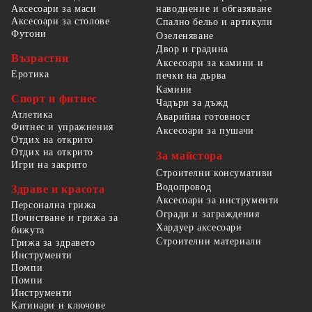
наводнение и обгазяване
Аксесоари за маси
Аксесоари за столове
Спално бельо и артикули
Футони
Озеленяване
Двор и градина
Възрастни
Аксесоари за камини и
Еротика
печки на дърва
Камини
Спорт и фитнес
Чадъри за дъжд
Атлетика
Аварийна готовност
Фитнес и упражнения
Аксесоари за пушачи
Отдих на открито
Отдих на открито
За майстора
Игри на закрито
Строителни консумативи
Водопровод
Здраве и красота
Аксесоари за инструменти
Персонална грижа
Огради и заграждения
Почистване и грижа за
Хардуер аксесоари
бижута
Строителни материали
Грижа за здравето
Инструменти
Помпи
Помпи
Инструменти
Катинари и ключове