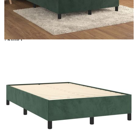
вноски на кредита.
Предоставената таблица е с информационна цел.
Добавете продукта в количката си с бутона "Добави в
количката" и при поръчка ще можете да изберете броя
вноски на кредита.
Предоставената таблица е с информационна цел.
Добавете продукта в количката си с бутона "Добави в
количката" и при поръчка ще можете да изберете броя
вноски на кредита.
Когато плащате с NewPay, всъщност NewPay плаща
поръчката Ви вместо Вас. Вие я получавате и
разполагате с три начина да я платите към тях:
Отложено до 30 дни от момента на изпращане на
поръчката без оскъпяване. За покупки на стойност до
400 лв. / €204,52
Плащане на 4 вноски. Заплащате 20% от стойността на
поръчката си на момента с карта. Останалата сума се
разделя на 3 равни месечни вноски без оскъпяване. За
покупки на стойност до 1000 лв. / €511.31
Плащане на 6 вноски. Стойността на поръчката се
разпределя в 6 равни месечни вноски с оскъпяване. За