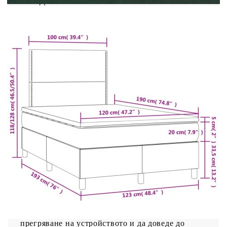
Дължина на USB кабела: 150 см
Дължина на захранващия кабел: 30 м
Клас на защита: IP65
Със символ за рязане с ножица
Необходим е монтаж
Доставката съдържа:
1 x Рамка за легло
2 x Табли
1 x Матрак
1 х Топ матрак
1 x LED лента
Този продукт се захранва с DC 5V, но
сертифицираният 5V USB източник на
захранване не е включен в комплекта. По-
високото напрежение може да доведе до
прегряване на устройството и да доведе до