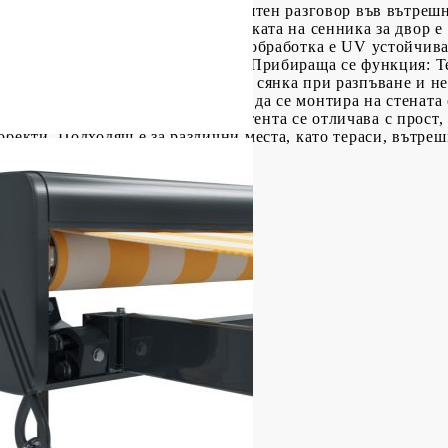
питка, вкусно похапване или приятен разговор във вътрешн
 тента! Издръжлив материал: Рамката на сенника за двор е
лив. Тъканта с PU повърхностна обработка е UV устойчива
 ослепителна слънчева светлина.Прибираща се функция: Те
зисквания. Осигурява охлаждаща сянка при разпъване и не
ж: Прибиращият се сенник може да се монтира на стената 
 приложения: Моторизираната тента се отличава с прост, 
обекти. Подходящ е за различни места, като тераси, вътреш
стер) с PU покритие
во покритие