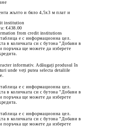
ане
нта жълто и бяло 4,5x3 м плат и
it institution
а:
€438.00
rmation from credit institutions
 таблица е с информационна цел.
та в количката си с бутона "Добави в
и поръчка ще можете да изберете
кредита.
aracter informativ. Adăugați produsul în
uri unde veți putea selecta detaliile
e.
 таблица е с информационна цел.
та в количката си с бутона "Добави в
и поръчка ще можете да изберете
кредита.
 таблица е с информационна цел.
та в количката си с бутона "Добави в
и поръчка ще можете да изберете