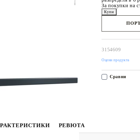
За покупки на с
ПОРЪ
Наш представител 
свърже с Вас в рам
работния ден!
3154609
Оцени продукта
Сравни
РАКТЕРИСТИКИ
РЕВЮТА