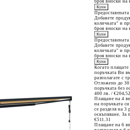
броя вноски на 
Предоставената
Добавете продук
количката" и пр
броя вноски на 
Предоставената
Добавете продук
количката" и пр
броя вноски на 
Когато плащате
поръчката Ви вм
разполагате с т
Отложено до 30
поръчката без о
400 лв. / €204,5
Плащане на 4 в
на поръчката си
се разделя на 3
оскъпяване. За 
€511.31
Плащане на 6 вн
разпределя в 6 