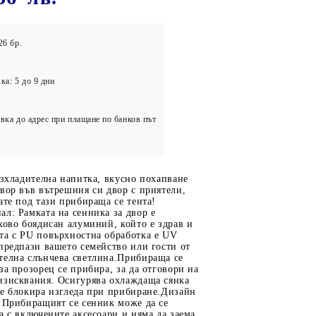
олейбол
26 бр.
ка: 5 до 9 дни
вка до адрес при плащане по банков път
азхладителна напитка, вкусно похапване
вор във вътрешния си двор с приятели,
ате под тази прибираща се тента!
л: Рамката на сенника за двор е
хово боядисан алуминий, който е здрав и
та с PU повърхностна обработка е UV
предпази вашето семейство или гости от
телна слънчева светлина.Прибираща се
за прозорец се прибира, за да отговори на
изисквания. Осигурява охлаждаща сянка
не блокира изгледа при прибиране.Дизайн
: Прибиращият се сенник може да се
а с включените аксесоари и няма да заема