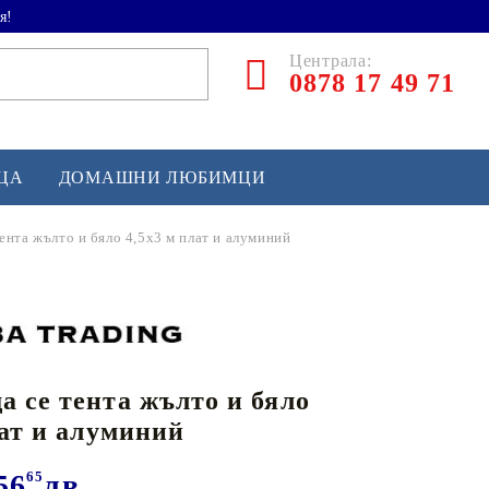
я!
Централа:
0878 17 49 71
ЕЦА
ДОМАШНИ ЛЮБИМЦИ
ента жълто и бяло 4,5x3 м плат и алуминий
ТЛЕТИКА
аскетбол
кс и бойни изкуства
 се тента жълто и бяло
йзбол и софтбол
лат и алуминий
кей и лакрос
сновно спортно оборудване
56
65
лв.