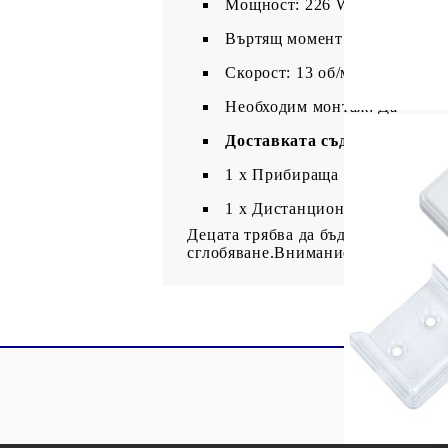
Мощност: 226 W
Въртящ момент: 40 Nm
Скорост: 13 об/мин
Необходим монтаж: Да
Доставката съдържа:
1 х Прибираща се тента
1 x Дистанционно управлени
Децата трябва да бъдат наблюдавани
сглобяване.Внимание: Прочетете 