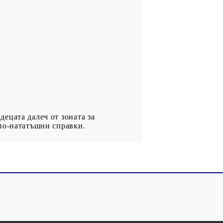
децата далеч от зоната за
 по-нататъшни справки.