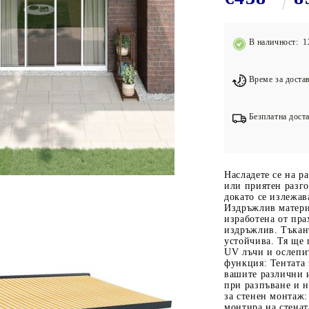
Подложки за фитнес уреди
В
Лостове за набиране
В наличност: 1
Силови кули
Йога и пилатес
Време за достав
Безплатна доста
Насладете се на р
или приятен разго
докато се излежав
Издръжлив материа
изработена от пра
издръжлив. Тъкан
устойчива. Тя ще 
UV лъчи и ослепи
функция: Тентата 
вашите различни 
при разпъване и 
за стенен монтаж
монтира на стенат