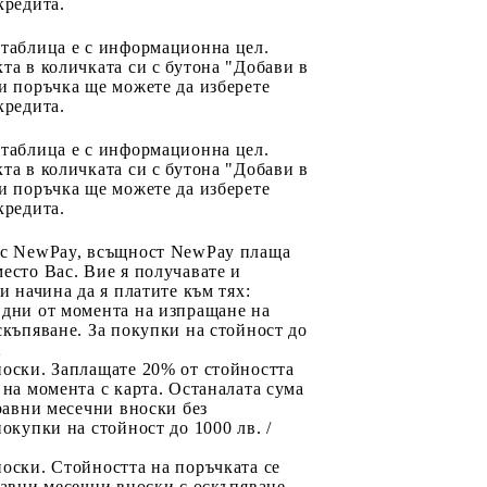
кредита.
 таблица е с информационна цел.
та в количката си с бутона "Добави в
и поръчка ще можете да изберете
кредита.
 таблица е с информационна цел.
та в количката си с бутона "Добави в
и поръчка ще можете да изберете
кредита.
 с NewPay, всъщност NewPay плаща
есто Вас. Вие я получавате и
ри начина да я платите към тях:
 дни от момента на изпращане на
скъпяване. За покупки на стойност до
2
носки. Заплащате 20% от стойността
 на момента с карта. Останалата сума
 равни месечни вноски без
покупки на стойност до 1000 лв. /
оски. Стойността на поръчката се
равни месечни вноски с оскъпяване.