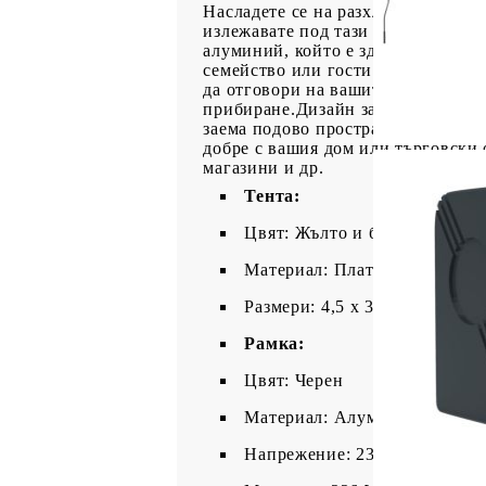
Насладете се на разхладителна на
излежавате под тази прибираща се
алуминий, който е здрав и издръж
семейство или гости от UV лъчи и
да отговори на вашите различни и
прибиране.Дизайн за стенен монта
заема подово пространство.Широки
добре с вашия дом или търговски 
магазини и др.
Тента:
Цвят: Жълто и бяло
Материал: Плат (100% полие
Размери: 4,5 x 3 м (Д x Ш)
Рамка:
Цвят: Черен
Материал: Алуминий с прахо
Напрежение: 230 V, 50/60 Hz