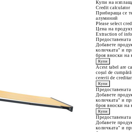
Купи на изплащ
Credit calculator
Прибираща се те
алуминий
Please select cred
Цена на продукт
Extraction of info
Предоставената
Добавете продук
количката" и пр
броя вноски на 
Acest tabel are c
coșul de cumpărăt
cererii de creditar
Предоставената
Добавете продук
количката" и пр
броя вноски на 
Предоставената
Добавете продук
количката" и пр