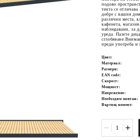
подово пространс
тента се отличава 
добре с вашия дом
различни места, к
кафенета, магазин
наблюдавани, за да
уреда. Пазете деца
сглобяване.Внима
преди употреба и 
Цвят:
Tweet
одели
Материал:
Размери:
EAN code:
Скорост:
Мощност:
Напрежение:
Необходим монтаж:
Въртящ момент: