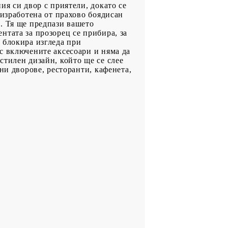
ия си двор с приятели, докато се
 изработена от прахово боядисан
. Тя ще предпази вашето
нтата за прозорец се прибира, за
 блокира изгледа при
с включените аксесоари и няма да
стилен дизайн, който ще се слее
ни дворове, ресторанти, кафенета,