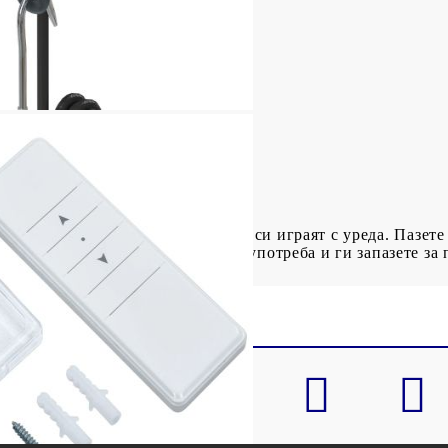
е
, за да се гарантира, че няма да си играят с уреда. Пазете 
внимателно инструкциите преди употреба и ги запазете за