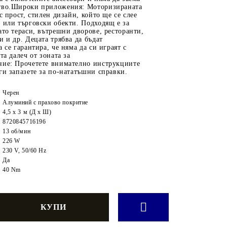
тво.Широки приложения: Моторизираната
с прост, стилен дизайн, който ще се слее
 или търговски обекти. Подходящ е за
ато тераси, вътрешни дворове, ресторанти,
и и др. Децата трябва да бъдат
 се гарантира, че няма да си играят с
та далеч от зоната за
ние: Прочетете внимателно инструкциите
ги запазете за по-нататъшни справки.
Черен
Алуминий с прахово покритие
4,5 x 3 м (Д x Ш)
8720845716196
13 об/мин
226 W
230 V, 50/60 Hz
Да
40 Nm