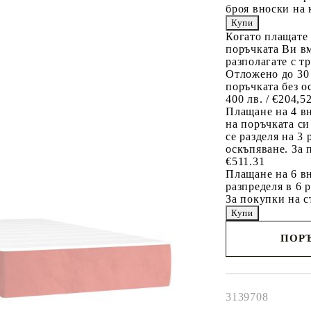
броя вноски на 
Когато плащате
поръчката Ви вм
разполагате с т
Отложено до 30
поръчката без о
400 лв. / €204,5
Плащане на 4 в
на поръчката си
се разделя на 3
оскъпяване. За 
€511.31
Плащане на 6 вн
разпределя в 6 
За покупки на с
ПОРЪ
Наш представител 
свърже с Вас в рам
работния ден!
3139708