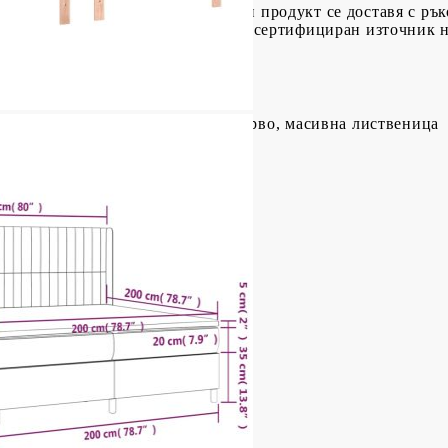
 функционира както преди.Всеки продукт се доставя с рък
ма USB конектор, но не е включен сертифициран източник 
иестер), шперплат, инженерно дърво, масивна лиственица
8/128 см (Д x Ш x В)
иестер)
пружини, пяна
20 см (Ш x Д x В)
ат (100% полиестер)