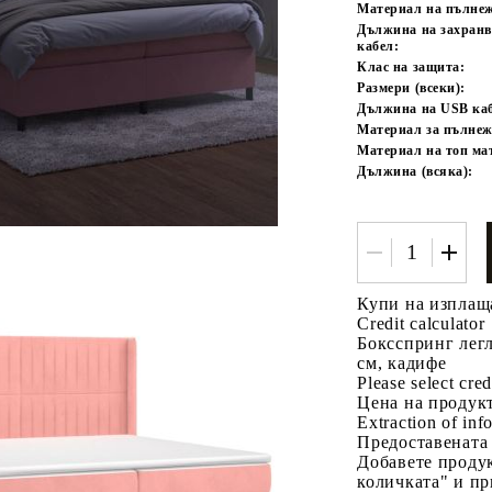
Материал на пълне
Дължина на захран
кабел:
Клас на защита:
Размери (всеки):
Дължина на USB каб
Материал за пълнеж
Материал на топ ма
Дължина (всяка):
Купи на изплащ
Credit calculator
Боксспринг легл
см, кадифе
Please select cred
Цена на продукт
Extraction of info
Предоставената
Добавете продук
количката" и пр