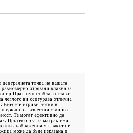
е централната точка на вашата
а равномерно отрязани влакна за
допир.Практична табла за глава:
на леглото ви осигурява отлична
а: Внесете игриви нотки в
 пружини са известни с много
ност. Те могат ефективно да
ак: Протекторът за матрак има
гиенни съображения матракът не
ожица може да бъде изрязана и