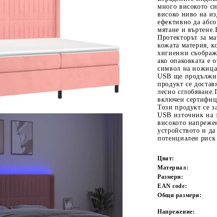
много високото си
високо ниво на из
ефективно да абс
мятане и въртене.
Протекторът за м
кожата материя, к
хигиенни съображе
ако опаковката е 
символ на ножица 
USB ще продължи 
продукт се достав
лесно сглобяване.
Tweet
одели
включен сертифиц
Този продукт се з
USB източник на з
високото напрежен
устройството и да
потенциален риск 
Цвят:
Материал:
Размери:
EAN code:
Общи размери:
Напрежение: