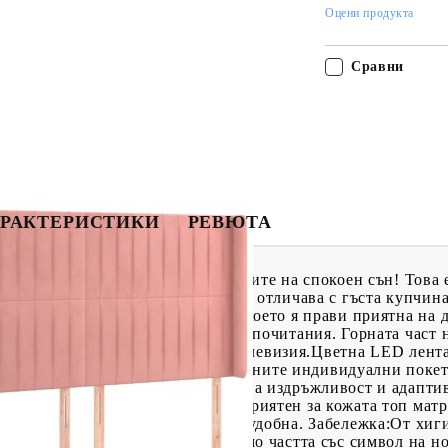
Оцени продукта
Сравни
РАКТЕРИСТИКИ
РЕВЮТА
 с матрак и LED, за да се насладите на спокоен сън! Това 
мека и луксозна материя, която се отличава с гъста купчин
ан се отличава с меко усещане, което я прави приятна на 
ра на височина според вашите предпочитания. Горната част 
еглото, за да четете или гледате телевизия.Цветна LED лент
!Покет пружинен матрак: Вградените индивидуални покет
ременно осигуряват високо ниво на издръжливост и адаптив
нени от мятане и въртене.Благоприятен за кожата топ матр
а материя, което я прави мека и удобна. Забележка:От хи
ата е отстранена или отворена.Само частта със символ на н