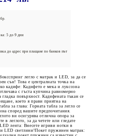
олейбол
бр.
ка: 5 до 9 дни
вка до адрес при плащане по банков път
боксспринг легло с матрак и LED, за да се
оен сън! Това е централната точка на
ко кадифе: Кадифето е мека и луксозна
 отличава с гъста купчина равномерно
а гладка повърхност. Кадифената тъкан се
сещане, което я прави приятна на
бла за глава: Горната табла за легло се
чина според вашите предпочитания.
еглото ви осигурява отлична опора за
те в леглото, за да четете или гледате
 LED лента: Внесете игриви нотки в
ни LED светлини!Покет пружинен матрак:
идуални покет пружини са известни с