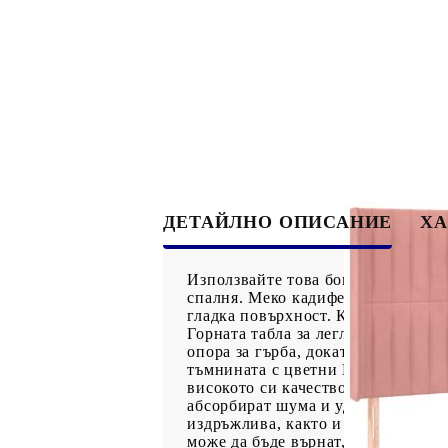
ДЕТАЙЛНО ОПИСАНИЕ
ХА
Използвайте това боксспринг легло
спалня. Меко кадифе: Кадифето е 
гладка повърхност. Кадифената тък
Горната табла за легло се регули
опора за гърба, докато седите в л
тъмнината с цветни LED светлини
високото си качество, като същев
абсорбират шума и ударите, причи
издръжлива, както и щадяща кожат
може да бъде върнат, ако опаковк