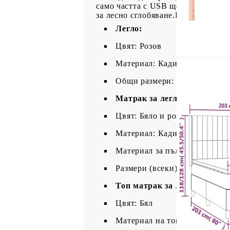
само частта с USB ще продължи да
за лесно сглобяване.Продуктът и
Легло:
Цвят: Розов
Материал: Кадифе (100% пол
Общи размери: 203 x 203 x 11
Матрак за легло:
Цвят: Бяло и розово
Материал: Кадифе (100% пол
Материал за пълнеж: Покет 
Размери (всеки): 100 x 200 x 
Топ матрак за легло:
Цвят: Бял
Материал на топ матрака: Пл