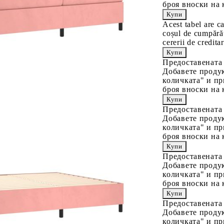
броя вноски на 
Acest tabel are c
coșul de cumpărăt
cererii de creditar
Предоставената
Добавете продук
количката" и пр
броя вноски на 
Предоставената
Добавете продук
количката" и пр
броя вноски на 
Предоставената
Добавете продук
количката" и пр
броя вноски на 
Предоставената
Добавете продук
количката" и пр