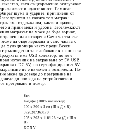
 качество, като същевременно осигуряват
дръжливост и адаптивност. Те могат
орбират шума и ударите, причинени от
Благоприятен за кожата топ матрак:
атрак има издръжлива, както и щадяща
оето я прави мека и удобна. Забележка:От
ния матракът не може да бъде върнат,
отстранена или отворена.Само частта със
може да бъде изрязана и само частта с
да функционира както преди.Всеки
я с ръководство за сглобяване в кашона за
Продуктът има USB конектор, но не е
иран източник на захранване от 5V USB.
ахранва с DC 5V, но сертифицираният 5V
ахранване не е включен в комплекта. По-
ие може да доведе до прегряване на
 доведе до повреда на устройството и
от прегряване и пожар.
Бял
Кадифе (100% полиестер)
200 x 200 x 5 см (Ш x Д x В)
8720287363170
203 x 203 x 118/128 см (Д x Ш x
В)
DC 5 V