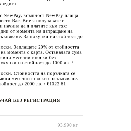
кредита.
 с NewPay, всъщност NewPay плаща
есто Вас. Вие я получавате и
ри начина да я платите към тях:
 дни от момента на изпращане на
скъпяване. За покупки на стойност до
2
носки. Заплащате 20% от стойността
 на момента с карта. Останалата сума
 равни месечни вноски без
покупки на стойност до 1000 лв. /
оски. Стойността на поръчката се
равни месечни вноски с оскъпяване.
тойност до 2000 лв. / €1022.61
ЧАЙ БЕЗ РЕГИСТРАЦИЯ
ще се
ките на
93.990
кг