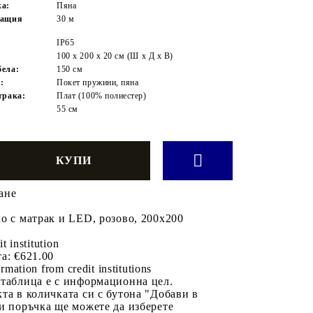
жа:
Пяна
ващия
30 м
IP65
100 x 200 x 20 см (Ш x Д x В)
ела:
150 см
:
Покет пружини, пяна
трака:
Плат (100% полиестер)
55 см
ане
о с матрак и LED, розово, 200x200
it institution
а:
€621.00
rmation from credit institutions
 таблица е с информационна цел.
та в количката си с бутона "Добави в
и поръчка ще можете да изберете