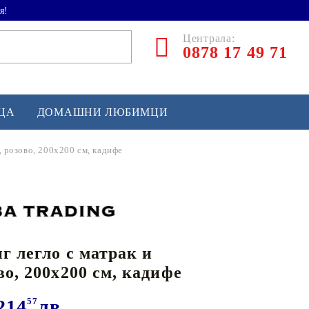
я!
Централа:
0878 17 49 71
ЕЦА
ДОМАШНИ ЛЮБИМЦИ
, розово, 200x200 см, кадифе
ТЛЕТИКА
аскетбол
кс и бойни изкуства
г легло с матрак и
йзбол и софтбол
во, 200x200 см, кадифе
кей и лакрос
сновно спортно оборудване
214
57
лв.