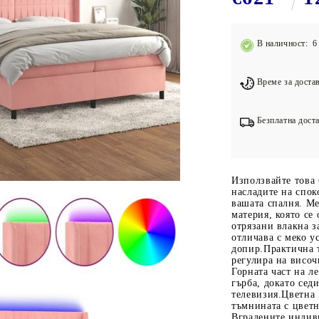
Подложки за фитнес уреди
В
Лостове за набиране
В наличност: 6 
Силови кули
Йога и пилатес
Време за достав
Безплатна доста
Използвайте това 
насладите на спок
вашата спалня. Ме
материя, която се
отрязани влакна з
отличава с меко у
допир.Практична та
регулира на висо
Горната част на л
гърба, докато седи
телевизия.Цветна
тъмнината с цвет
Вградените индив