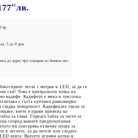
олейбол
177
41
лв.
8 бр.
ка: 5 до 9 дни
вка до адрес при плащане по банков път
боксспринг легло с матрак и LED, за да се
оен сън! Това е централната точка на
ко кадифе: Кадифето е мека и луксозна
 отличава с гъста купчина равномерно
а гладка повърхност. Кадифената тъкан се
сещане, което я прави приятна на
бла за глава: Горната табла за легло се
чина според вашите предпочитания.
еглото ви осигурява отлична опора за
те в леглото, за да четете или гледате
 LED лента: Внесете игриви нотки в