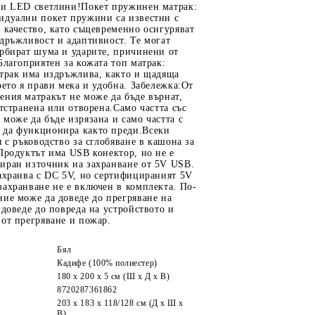
ни LED светлини!Покет пружинен матрак:
идуални покет пружини са известни с
 качество, като същевременно осигуряват
дръжливост и адаптивност. Те могат
орбират шума и ударите, причинени от
Благоприятен за кожата топ матрак:
атрак има издръжлива, както и щадяща
оето я прави мека и удобна. Забележка:От
ния матракът не може да бъде върнат,
отстранена или отворена.Само частта със
може да бъде изрязана и само частта с
да функционира както преди.Всеки
я с ръководство за сглобяване в кашона за
Продуктът има USB конектор, но не е
иран източник на захранване от 5V USB.
ахранва с DC 5V, но сертифицираният 5V
ахранване не е включен в комплекта. По-
ие може да доведе до прегряване на
 доведе до повреда на устройството и
от прегряване и пожар.
Бял
Кадифе (100% полиестер)
180 x 200 x 5 см (Ш x Д x В)
8720287361862
203 x 183 x 118/128 см (Д x Ш x
В)