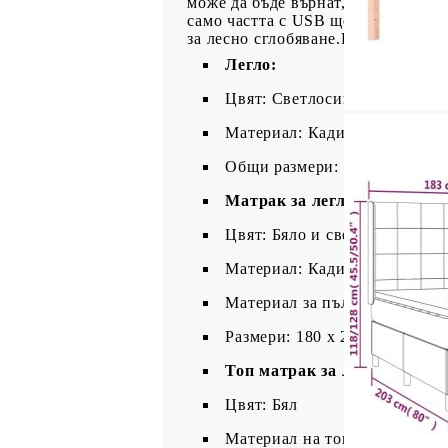
може да бъде върнат, ако опаковк
само частта с USB ще продължи да
за лесно сглобяване.Продуктът и
Легло:
Цвят: Светлосив
Материал: Кадифе (100% пол
Общи размери: 203 x 183 x 11
Матрак за легло:
Цвят: Бяло и светлосиво
Материал: Кадифе (100% пол
Материал за пълнеж: Покет 
Размери: 180 x 200 x 20 см (
Топ матрак за легло:
Цвят: Бял
Материал на топ матрака: Пл