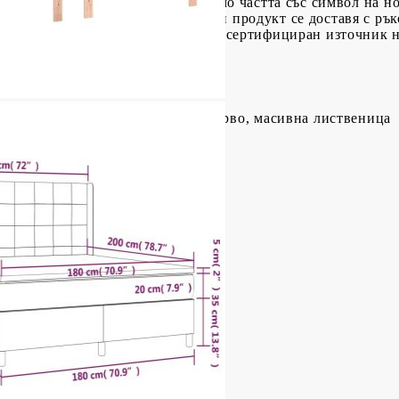
ата е отстранена или отворена.Само частта със символ на н
 функционира както преди.Всеки продукт се доставя с рък
ма USB конектор, но не е включен сертифициран източник 
иестер), шперплат, инженерно дърво, масивна лиственица
8/128 см (Д x Ш x В)
иестер)
пружини, пяна
Ш x Д x В)
ат (100% полиестер)