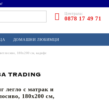
я!
Централа:
0878 17 49 71
ЕЦА
ДОМАШНИ ЛЮБИМЦИ
светлосиво, 180x200 см, кадифе
ТЛЕТИКА
аскетбол
кс и бойни изкуства
г легло с матрак и
йзбол и софтбол
лосиво, 180x200 см,
кей и лакрос
сновно спортно оборудване