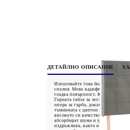
ДЕТАЙЛНО ОПИСАНИЕ
ХА
Използвайте това боксспринг легло
спалня. Меко кадифе: Кадифето е 
гладка повърхност. Кадифената тък
Горната табла за легло се регули
опора за гърба, докато седите в л
тъмнината с цветни LED светлини
високото си качество, като същев
абсорбират шума и ударите, причи
издръжлива, както и щадяща кожат