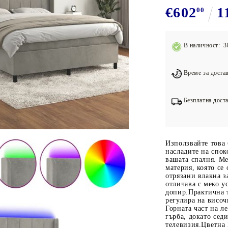
Подложки за фитнес уреди
В
€602
1
00
Лостове за набиране
Силови кули
В наличност: 3
Йога и пилатес
Време за достав
Безплатна доста
Използвайте това 
насладите на спок
вашата спалня. Ме
материя, която се
отрязани влакна з
отличава с меко у
допир.Практична та
регулира на висо
Горната част на л
гърба, докато седи
телевизия.Цветна