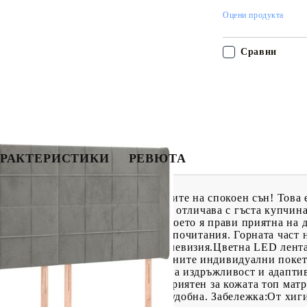
Оцени продукта
Сравни
РАКТЕРИСТИКИ
РЕВЮТА
 с матрак и LED, за да се насладите на спокоен сън! Това 
мека и луксозна материя, която се отличава с гъста купчин
ан се отличава с меко усещане, което я прави приятна на 
ра на височина според вашите предпочитания. Горната част 
еглото, за да четете или гледате телевизия.Цветна LED лент
!Покет пружинен матрак: Вградените индивидуални покет
ременно осигуряват високо ниво на издръжливост и адаптив
нени от мятане и въртене.Благоприятен за кожата топ матр
а материя, което я прави мека и удобна. Забележка:От хи