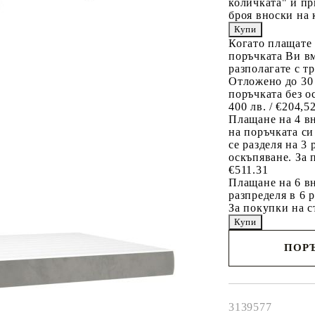
количката" и пр
броя вноски на 
Когато плащате
поръчката Ви вм
разполагате с т
Отложено до 30
поръчката без о
400 лв. / €204,5
Плащане на 4 в
на поръчката си
се разделя на 3
оскъпяване. За 
€511.31
Плащане на 6 вн
разпределя в 6 
За покупки на с
ПОРЪ
Наш представител 
свърже с Вас в рам
работния ден!
3139577