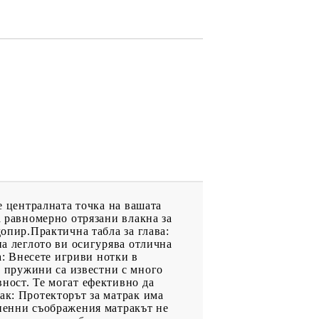
е централната точка на вашата
а равномерно отрязани влакна за
допир.Практична табла за глава:
на леглото ви осигурява отлична
а: Внесете игриви нотки в
 пружини са известни с много
ност. Те могат ефективно да
ак: Протекторът за матрак има
гиенни съображения матракът не