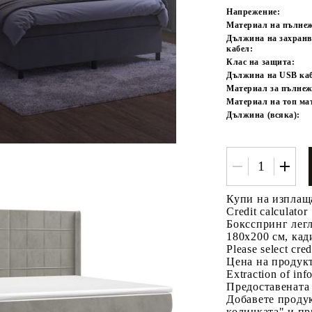
Напрежение:
Материал на пълне
Дължина на захран
кабел:
Клас на защита:
Дължина на USB каб
Материал за пълнеж
Материал на топ ма
Дължина (всяка):
Купи на изплащ
Credit calculator
Боксспринг легл
180x200 см, кад
Please select cred
Цена на продукт
Extraction of info
Предоставената
Добавете продук
количката" и пр