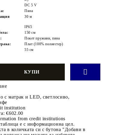
DC 5 V
жа:
Пяна
ващия
30 м
IP65
ела:
150 см
:
Покет пружини, пяна
трака:
Плат (100% полиестер)
55 см
ане
о с матрак и LED, светлосиво,
ифе
it institution
а:
€602.00
rmation from credit institutions
 таблица е с информационна цел.
та в количката си с бутона "Добави в
и поръчка ще можете да изберете