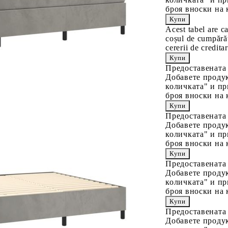
броя вноски на 
Acest tabel are c
coșul de cumpărăt
cererii de creditar
Предоставената
Добавете продук
количката" и пр
броя вноски на 
Предоставената
Добавете продук
количката" и пр
броя вноски на 
Предоставената
Добавете продук
количката" и пр
броя вноски на 
Предоставената
Добавете продук