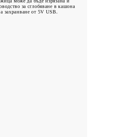
ожица може да бъде изрязана и
оводство за сглобяване в кашона
на захранване от 5V USB.