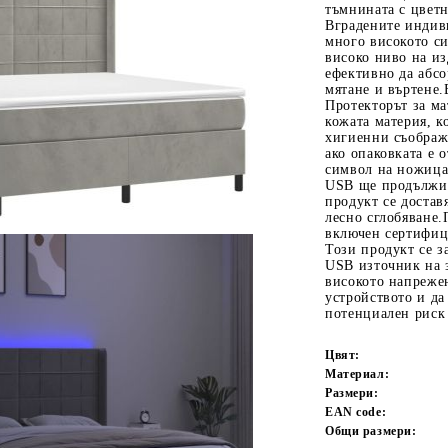
тъмнината с цвет
Вградените индив
много високото си
високо ниво на из
ефективно да абс
мятане и въртене.
Протекторът за м
кожата материя, к
хигиенни съображе
ако опаковката е 
символ на ножица 
USB ще продължи 
Tweet
одели
продукт се достав
лесно сглобяване.
включен сертифиц
Този продукт се з
USB източник на з
високото напрежен
устройството и да
потенциален риск 
Цвят:
Материал:
Размери:
EAN code:
Общи размери: