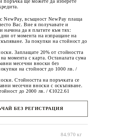
и поръчка ще можете да изберете
кредита.
 с NewPay, всъщност NewPay плаща
есто Вас. Вие я получавате и
ри начина да я платите към тях:
 дни от момента на изпращане на
скъпяване. За покупки на стойност до
2
носки. Заплащате 20% от стойността
 на момента с карта. Останалата сума
 равни месечни вноски без
покупки на стойност до 1000 лв. /
оски. Стойността на поръчката се
равни месечни вноски с оскъпяване.
тойност до 2000 лв. / €1022.61
ЧАЙ БЕЗ РЕГИСТРАЦИЯ
ще се
ките на
84.970
кг