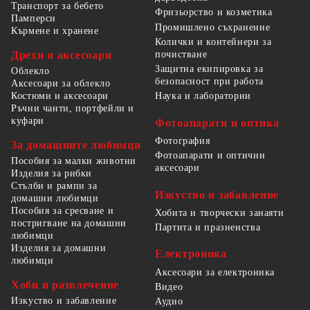
Транспорт за бебето
Фризьорство и козметика
Памперси
Промишлено съхранение
Кърмене и хранене
Колички и контейнери за
Дрехи и аксесоари
почистване
Защитна екипировка за
Облекло
безопасност при работа
Аксесоари за облекло
Костюми и аксесоари
Наука и лаборатории
Ръчни чанти, портфейли и
куфари
Фотоапарати и оптика
Фотография
За домашните любимци
Фотоапарати и оптични
Пособия за малки животни
аксесоари
Изделия за рибки
Стълби и рампи за
Изкуство и забавление
домашни любимци
Пособия за сресване и
Хобита и творчески занаяти
постригване на домашни
Партита и празненства
любимци
Изделия за домашни
Електроника
любимци
Аксесоари за електроника
Хоби и развлечение
Видео
Изкуство и забавление
Аудио