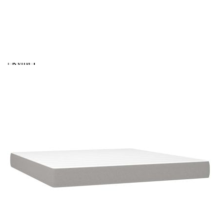
вноски на кредита.
Предоставената таблица е с информационна цел.
Добавете продукта в количката си с бутона "Добави в
количката" и при поръчка ще можете да изберете броя
вноски на кредита.
Предоставената таблица е с информационна цел.
Добавете продукта в количката си с бутона "Добави в
количката" и при поръчка ще можете да изберете броя
вноски на кредита.
Когато плащате с NewPay, всъщност NewPay плаща
поръчката Ви вместо Вас. Вие я получавате и
разполагате с три начина да я платите към тях:
Отложено до 30 дни от момента на изпращане на
поръчката без оскъпяване. За покупки на стойност до
400 лв. / €204,52
Плащане на 4 вноски. Заплащате 20% от стойността на
поръчката си на момента с карта. Останалата сума се
разделя на 3 равни месечни вноски без оскъпяване. За
покупки на стойност до 1000 лв. / €511.31
Плащане на 6 вноски. Стойността на поръчката се
разпределя в 6 равни месечни вноски с оскъпяване. За