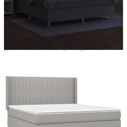
Време за доставка: 5 до 9 дни
Безплатна доставка до адрес при плащане по банков път
Цвят:
Бял
Материал:
Текстил (100% полиестер)
Размери:
160 x 200 x 5 см (Ш x Д x В)
EAN code:
8720287356547
Общи размери:
203 x 163 x 118/128 см (Д x Ш x В)
Напрежение:
DC 5 V
Материал на пълнежа:
Пяна
Дължина на захранващия кабел:
30 м
Клас на защита:
IP65
Дължина на USB кабела:
150 см
Материал за пълнеж:
Покет пружини, пяна
Материал на топ матрака:
Плат (100% полиестер)
Дължина (всяка):
55 см