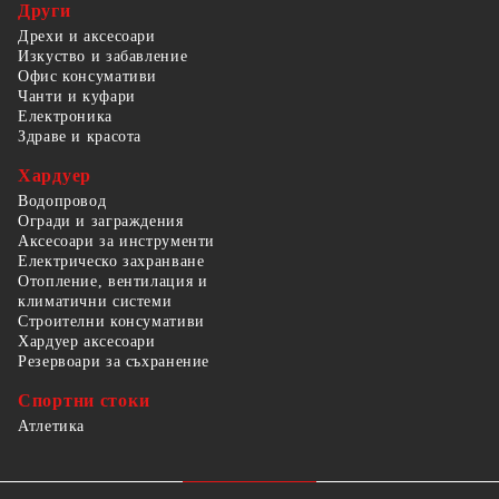
Други
Дрехи и аксесоари
Изкуство и забавление
Офис консумативи
Чанти и куфари
Електроника
Здраве и красота
Хардуер
Водопровод
Огради и заграждения
Аксесоари за инструменти
Електрическо захранване
Отопление, вентилация и
климатични системи
Строителни консумативи
Хардуер аксесоари
Резервоари за съхранение
Спортни стоки
Атлетика