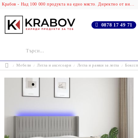
Крабов - Над 100 000 продукта на едно място. Директно от вносителя!
0878 17 49 71
Мебели
Легла и аксесоари
Легла и рамки за легла
Бокссп