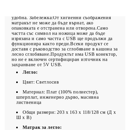
въртене.Благоприятен за кожата топ матрак:
Протекторът за матрак има издръжлива, както и
щадяща кожата материя, което я прави мека и
удобна. Забележка:От хигиенни съображения
матракът не може да бъде върнат, ако
опаковката е отстранена или отворена.Само
частта със символ на ножица може да бъде
изрязана и само частта с USB ще продължи да
функционира както преди.Всеки продукт се
доставя с ръководство за сглобяване в кашона за
лесно сглобяване.Продуктът има USB конектор,
но не е включен сертифициран източник на
захранване от 5V USB.
Легло:
Цвят: Светлосив
Материал: Плат (100% полиестер),
шперплат, инженерно дърво, масивна
лиственица
Общи размери: 203 x 163 x 118/128 см (Д x
Ш x В)
Матрак за легло: