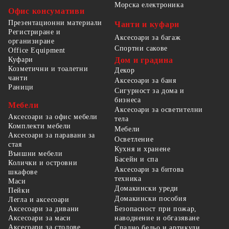
Морска електроника
Офис консумативи
Презентационни материали
Чанти и куфари
Регистриране и
Аксесоари за багаж
организиране
Спортни сакове
Office Equipment
Куфари
Дом и градина
Козметични и тоалетни
Декор
чанти
Аксесоари за баня
Раници
Сигурност за дома и
бизнеса
Мебели
Аксесоари за осветителни
Аксесоари за офис мебели
тела
Комплекти мебели
Мебели
Аксесоари за паравани за
Осветление
стая
Кухня и хранене
Външни мебели
Басейн и спа
Колички и островни
Аксесоари за битова
шкафове
техника
Маси
Домакински уреди
Пейки
Домакински пособия
Легла и аксесоари
Безопасност при пожар,
Аксесоари за дивани
наводнение и обгазяване
Аксесоари за маси
Аксесоари за столове
Спално бельо и артикули