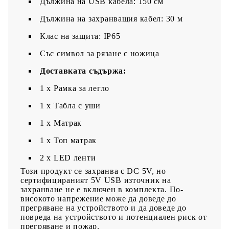
Дължина на USB кабела: 150 см
Дължина на захранващия кабел: 30 м
Клас на защита: IP65
Със символ за рязане с ножица
Доставката съдържа:
1 x Рамка за легло
1 х Табла с уши
1 x Матрак
1 х Топ матрак
2 x LED ленти
Този продукт се захранва с DC 5V, но
сертифицираният 5V USB източник на
захранване не е включен в комплекта. По-
високото напрежение може да доведе до
прегряване на устройството и да доведе до
повреда на устройството и потенциален риск от
прегряване и пожар.