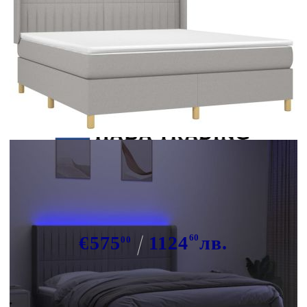
Tweet
Сподели
Боксспринг легло с матрак и LED,
светлосиво, 160x200 см, плат
€575
1124
60
лв.
00
В наличност: 11 бр.