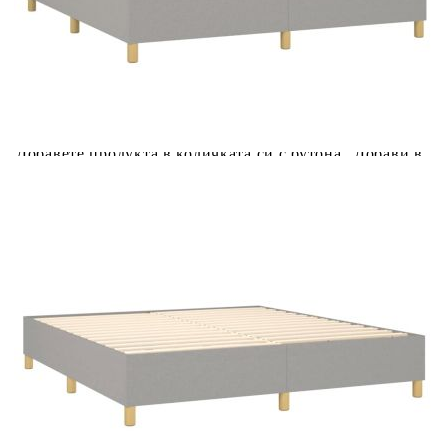
Купи на изплащане
Credit calculator
Боксспринг легло с матрак и LED, светлосиво,
160x200 см, плат
Please select credit institution
Цена на продукта:
€575.00
Extraction of information from credit institutions
Предоставената таблица е с информационна цел.
Добавете продукта в количката си с бутона "Добави в
количката" и при поръчка ще можете да изберете броя
вноски на кредита.
Acest tabel are caracter informativ. Adăugați produsul în
coșul de cumpărături unde veți putea selecta detaliile
cererii de creditare.
Предоставената таблица е с информационна цел.
Добавете продукта в количката си с бутона "Добави в
количката" и при поръчка ще можете да изберете броя
вноски на кредита.
Предоставената таблица е с информационна цел.
Добавете продукта в количката си с бутона "Добави в
количката" и при поръчка ще можете да изберете броя