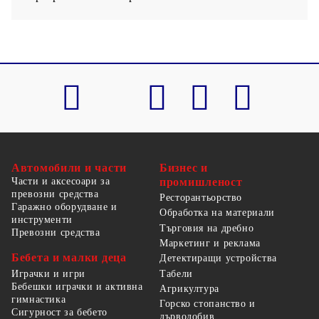
Автомобили и части
Бизнес и
Части и аксесоари за
промишленост
превозни средства
Ресторантьорство
Гаражно оборудване и
Обработка на материали
инструменти
Търговия на дребно
Превозни средства
Маркетинг и реклама
Бебета и малки деца
Детектиращи устройства
Табели
Играчки и игри
Бебешки играчки и активна
Агрикултура
гимнастика
Горско стопанство и
Сигурност за бебето
дърводобив