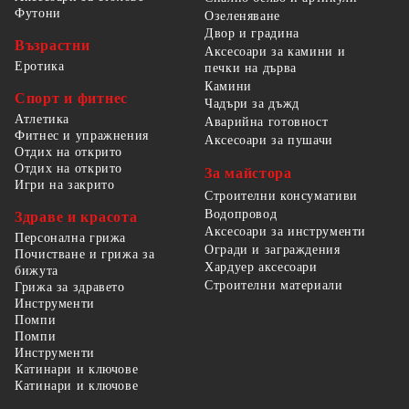
Футони
Озеленяване
Двор и градина
Възрастни
Аксесоари за камини и
Еротика
печки на дърва
Камини
Спорт и фитнес
Чадъри за дъжд
Атлетика
Аварийна готовност
Фитнес и упражнения
Аксесоари за пушачи
Отдих на открито
Отдих на открито
За майстора
Игри на закрито
Строителни консумативи
Водопровод
Здраве и красота
Аксесоари за инструменти
Персонална грижа
Огради и заграждения
Почистване и грижа за
Хардуер аксесоари
бижута
Строителни материали
Грижа за здравето
Инструменти
Помпи
Помпи
Инструменти
Катинари и ключове
Катинари и ключове