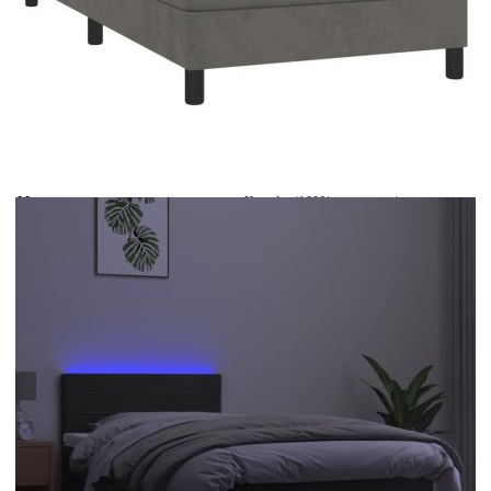
Време за доставка: 5 до 9 дни
Безплатна доставка до адрес при плащане по банков път
Цвят:
Бял
Материал:
Кадифе (100% полиестер)
Размери:
100 x 200 x 5 см (Ш x Д x В)
EAN code:
8720287379720
Общи размери:
203 x 100 x 78/88 см (Д x Ш x В)
Дължина:
55 см
Напрежение:
DC 5 V
Дължина на захранващия кабел:
30 см
Дължина на USB кабела:
150 см
Пълнеж:
Пяна
Материал на топ матрака:
Плат (100% полиестер)
IP клас:
IP65
Купи на изплащане