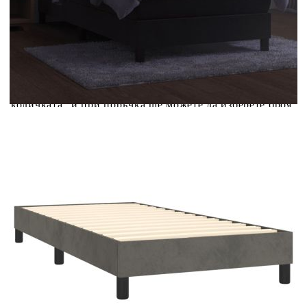
Credit calculator
Боксспринг легло с матрак и LED, тъмносиво, 100x200
см, кадифе
Please select credit institution
Цена на продукта:
€285.00
Extraction of information from credit institutions
Предоставената таблица е с информационна цел.
Добавете продукта в количката си с бутона "Добави в
количката" и при поръчка ще можете да изберете броя
вноски на кредита.
Acest tabel are caracter informativ. Adăugați produsul în
coșul de cumpărături unde veți putea selecta detaliile
cererii de creditare.
Предоставената таблица е с информационна цел.
Добавете продукта в количката си с бутона "Добави в
количката" и при поръчка ще можете да изберете броя
вноски на кредита.
Предоставената таблица е с информационна цел.
Добавете продукта в количката си с бутона "Добави в
количката" и при поръчка ще можете да изберете броя
вноски на кредита.