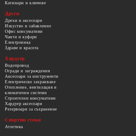
Катинари и ключове
Други
Дрехи и аксесоари
Изкуство и забавление
Офис консумативи
Чанти и куфари
Електроника
Здраве и красота
Хардуер
Водопровод
Огради и заграждения
Аксесоари за инструменти
Електрическо захранване
Отопление, вентилация и
климатични системи
Строителни консумативи
Хардуер аксесоари
Резервоари за съхранение
Спортни стоки
Атлетика