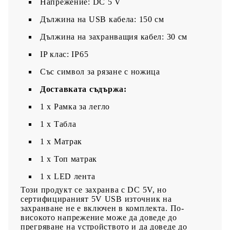
Напрежение: DC 5 V
Дължина на USB кабела: 150 см
Дължина на захранващия кабел: 30 см
IP клас: IP65
Със символ за рязане с ножица
Доставката съдържа:
1 x Рамка за легло
1 x Табла
1 x Матрак
1 x Топ матрак
1 x LED лента
Този продукт се захранва с DC 5V, но
сертифицираният 5V USB източник на
захранване не е включен в комплекта. По-
високото напрежение може да доведе до
прегряване на устройството и да доведе до