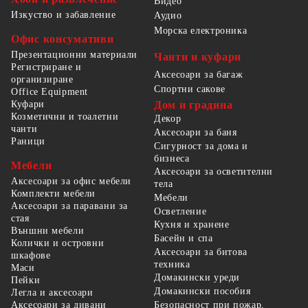
Видео
Изкуство и забавление
Аудио
Морска електроника
Офис консумативи
Презентационни материали
Чанти и куфари
Регистриране и
Аксесоари за багаж
организиране
Спортни сакове
Office Equipment
Куфари
Дом и градина
Козметични и тоалетни
Декор
чанти
Аксесоари за баня
Раници
Сигурност за дома и
бизнеса
Мебели
Аксесоари за осветителни
Аксесоари за офис мебели
тела
Комплекти мебели
Мебели
Аксесоари за паравани за
Осветление
стая
Кухня и хранене
Външни мебели
Басейн и спа
Колички и островни
Аксесоари за битова
шкафове
техника
Маси
Домакински уреди
Пейки
Домакински пособия
Легла и аксесоари
Безопасност при пожар,
Аксесоари за дивани