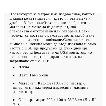
адаптивност. Те могат ефективно да абсорбират
шума и ударите, причинени от мятане и
въртене.Благоприятен за кожата топ матрак:
Протекторът за матрак има издръжлива, както и
щадяща кожата материя, което я прави мека и
удобна. Забележка:От хигиенни съображения
матракът не може да бъде върнат, ако
опаковката е отстранена или отворена.Всеки
продукт се доставя с ръководство за сглобяване
в кашона за лесно сглобяване.Само частта със
символ на ножица може да бъде изрязана и само
частта с USB ще продължи да функционира
както преди.Продуктът има USB конектор, но
не е включен сертифициран източник на
захранване от 5V USB.
Легло:
Цвят: Тъмно сив
Материал: Кадифе (100% полиестер),
шперплат, инженерна дървесина, масивна
лиственица
Общи размери: 203 x 100 x 78/88 см (Д x Ш
x В)