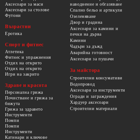
наводнение и обгазяване
Аксесоари за маси
Аксесоари за столове
Спално бельо и артикули
Футони
Озеленяване
Двор и градина
Възрастни
Аксесоари за камини и
Еротика
печки на дърва
Камини
Спорт и фитнес
Чадъри за дъжд
Атлетика
Аварийна готовност
Фитнес и упражнения
Аксесоари за пушачи
Отдих на открито
Отдих на открито
За майстора
Игри на закрито
Строителни консумативи
Водопровод
Здраве и красота
Аксесоари за инструменти
Персонална грижа
Огради и заграждения
Почистване и грижа за
Хардуер аксесоари
бижута
Строителни материали
Грижа за здравето
Инструменти
Помпи
Помпи
Инструменти
Катинари и ключове