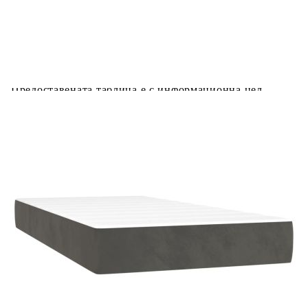
Предоставената таблица е с информационна цел.
Добавете продукта в количката си с бутона "Добави в
количката" и при поръчка ще можете да изберете броя
вноски на кредита.
Предоставената таблица е с информационна цел.
Добавете продукта в количката си с бутона "Добави в
количката" и при поръчка ще можете да изберете броя
вноски на кредита.
Когато плащате с NewPay, всъщност NewPay плаща
поръчката Ви вместо Вас. Вие я получавате и
разполагате с три начина да я платите към тях:
Отложено до 30 дни от момента на изпращане на
поръчката без оскъпяване. За покупки на стойност до
400 лв. / €204,52
Плащане на 4 вноски. Заплащате 20% от стойността на
поръчката си на момента с карта. Останалата сума се
разделя на 3 равни месечни вноски без оскъпяване. За
покупки на стойност до 1000 лв. / €511.31
Плащане на 6 вноски. Стойността на поръчката се
разпределя в 6 равни месечни вноски с оскъпяване. За
покупки на стойност до 2000 лв. / €1022.61