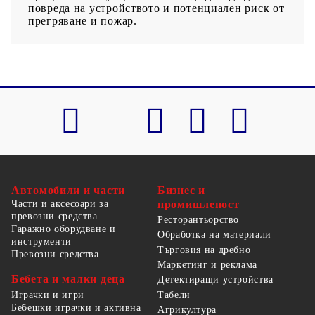
повреда на устройството и потенциален риск от
прегряване и пожар.
Автомобили и части
Бизнес и
Части и аксесоари за
промишленост
превозни средства
Ресторантьорство
Гаражно оборудване и
Обработка на материали
инструменти
Търговия на дребно
Превозни средства
Маркетинг и реклама
Бебета и малки деца
Детектиращи устройства
Табели
Играчки и игри
Бебешки играчки и активна
Агрикултура