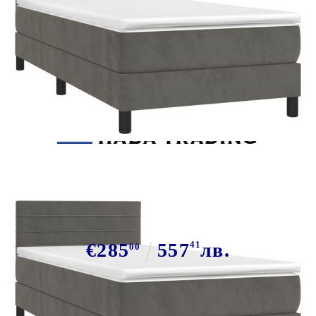
Tweet
Сподели
Боксспринг легло с матрак и LED,
тъмносиво, 100x200 см, кадифе
€285
557
41
лв.
00
В наличност: 107 бр.