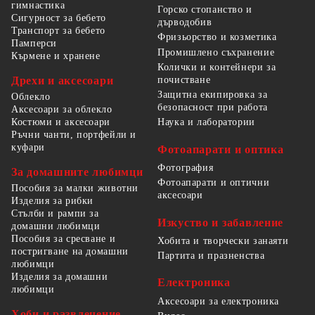
гимнастика
Горско стопанство и
Сигурност за бебето
дърводобив
Транспорт за бебето
Фризьорство и козметика
Памперси
Промишлено съхранение
Кърмене и хранене
Колички и контейнери за
Дрехи и аксесоари
почистване
Защитна екипировка за
Облекло
безопасност при работа
Аксесоари за облекло
Костюми и аксесоари
Наука и лаборатории
Ръчни чанти, портфейли и
куфари
Фотоапарати и оптика
Фотография
За домашните любимци
Фотоапарати и оптични
Пособия за малки животни
аксесоари
Изделия за рибки
Стълби и рампи за
Изкуство и забавление
домашни любимци
Пособия за сресване и
Хобита и творчески занаяти
постригване на домашни
Партита и празненства
любимци
Изделия за домашни
Електроника
любимци
Аксесоари за електроника
Хоби и развлечение