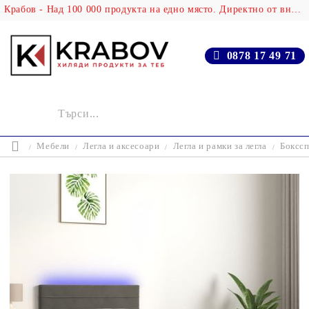
Крабов - Над 100 000 продукта на едно място. Директно от вносителя!
0878 17 49 71
Мебели
Легла и аксесоари
Легла и рамки за легла
Бокссп