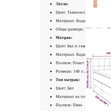
Легло:
Цвят: Тъмнозелен
Материал: Кадифе (100% пол
Общи размери: 203 x 144 x 78
Матрак:
Цвят: Бял и тъмнозелен
Материал: Кадифе (100% пол
Пълнеж: Покет пружини, пя
Размери: 140 x 200 x 20 см (
Топ матрак:
Цвят: Бял
Материал на топ матрака: Пл
Пълнеж: Пяна