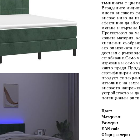
тъмнината с цвет
Вградените индив
много високото си
високо ниво на из
ефективно да абс
мятане и въртене.
Протекторът за м
кожата материя, к
хигиенни съображе
ако опаковката е 
доставя с ръковод
сглобяване.Само ч
Tweet
одели
изрязана и само 
както преди.Прод
сертифициран изт
продукт се захра
източник на захра
високото напрежен
устройството и да
потенциален риск 
Цвят:
Материал:
Размери:
EAN code:
Общи размери: