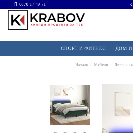
0878 17 49 71
К
СПОРТ И ФИТНЕС
ДОМ И
Начало
Мебели
Легла и а
ОТДИХ НА ОТКРИТО
Декор
Строителни консумативи
Играчки и игри
Пособия за малки животни
Аксесоари за баня
Водопровод
Бебешки играчки и активна гимнастика
Изделия за рибки
Колоездене
Сигурност за дома и бизнеса
Аксесоари за инструменти
Сигурност за бебето
Стълби и рампи за домашни любимци
Лов и стрелба
Аксесоари за осветителни тела
Огради и заграждения
Транспорт за бебето
Пособия за сресване и постригване на домашни 
Риболов
Мебели
Хардуер аксесоари
Памперси
Изделия за домашни любимци
Къмпинг и туризъм
Осветление
Строителни материали
Кърмене и хранене
Катерене