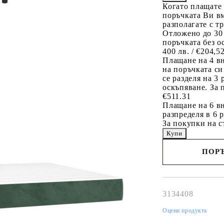
Когато плащате
поръчката Ви вм
разполагате с т
Отложено до 30
поръчката без о
400 лв. / €204,5
Плащане на 4 в
на поръчката си
се разделя на 3
оскъпяване. За 
€511.31
Плащане на 6 вн
разпределя в 6 
За покупки на с
ПОРЪ
Наш представител 
свърже с Вас в рам
работния ден!
3134408
Оцени продукта