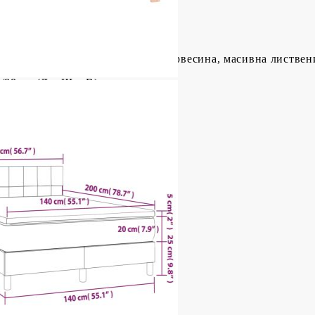
иестер), шперплат, инженерна дървесина, масивна листвен
/88 см (Д x Ш x В)
иестер)
на
Ш x Д x В)
ат (100% полиестер)