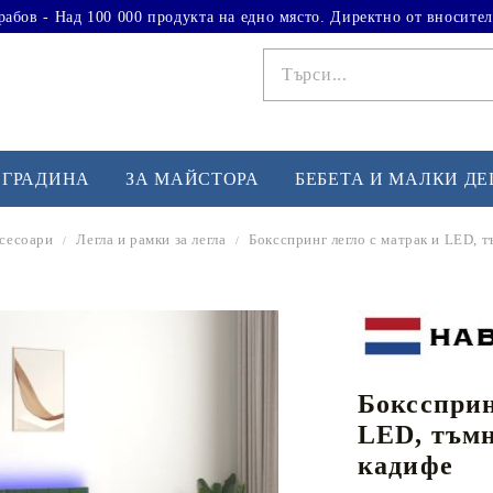
рабов - Над 100 000 продукта на едно място. Директно от вносител
 ГРАДИНА
ЗА МАЙСТОРА
БЕБЕТА И МАЛКИ Д
ксесоари
Легла и рамки за легла
Боксспринг легло с матрак и LED, 
ФИТНЕС УПРАЖНЕНИЯ
А
Вдигане на тежести
Б
Кардио
Бо
любимци
Бокссприн
Йога и пилатес
Бе
LED, тъмн
Лежанки за упражнения
Хо
кадифе
Тренажори за баланс
О