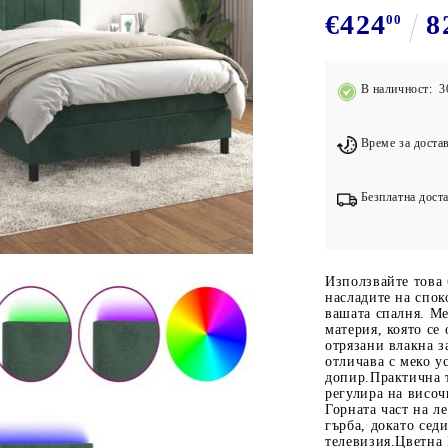
Подложки за фитнес уреди
В
€424
8
00
Лостове за набиране
Силови кули
В наличност: 3
Йога и пилатес
Време за достав
Безплатна доста
Използвайте това 
насладите на спок
вашата спалня. Ме
материя, която се
отрязани влакна з
отличава с меко у
допир.Практична та
регулира на висо
Горната част на л
гърба, докато седи
телевизия.Цветна