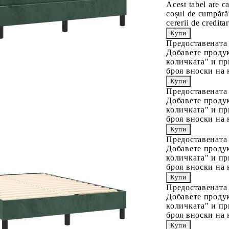
Acest tabel are c
coșul de cumpărăt
cererii de creditar
Предоставената
Добавете продук
количката" и пр
броя вноски на 
Предоставената
Добавете продук
количката" и пр
броя вноски на 
Предоставената
Добавете продук
количката" и пр
броя вноски на 
Предоставената
Добавете продук
количката" и пр
броя вноски на 