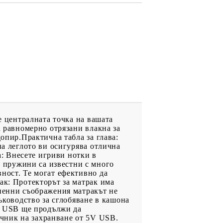
е централната точка на вашата
а равномерно отрязани влакна за
допир.Практична табла за глава:
на леглото ви осигурява отлична
а: Внесете игриви нотки в
 пружини са известни с много
ност. Те могат ефективно да
ак: Протекторът за матрак има
гиенни съображения матракът не
ръководство за сглобяване в кашона
 с USB ще продължи да
чник на захранване от 5V USB.