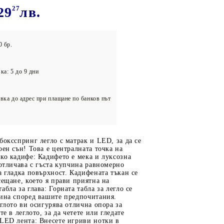
олейбол
29
27
лв.
0 бр.
ка: 5 до 9 дни
вка до адрес при плащане по банков път
боксспринг легло с матрак и LED, за да се
оен сън! Това е централната точка на
ко кадифе: Кадифето е мека и луксозна
 отличава с гъста купчина равномерно
а гладка повърхност. Кадифената тъкан се
сещане, което я прави приятна на
бла за глава: Горната табла за легло се
чина според вашите предпочитания.
еглото ви осигурява отлична опора за
те в леглото, за да четете или гледате
 LED лента: Внесете игриви нотки в