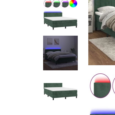
Кухня и хранене
Инструменти
Конен спорт
Басейн и спа
Помпи
Аксесоари за битова техника
Помпи
Домакински уреди
Инструменти
Домакински пособия
Катинари и ключове
Безопасност при пожар, наводнение и обгазяване
Катинари и ключове
Спално бельо и артикули
Озеленяване
Двор и градина
Аксесоари за камини и печки на дърва
Камини
Чадъри за дъжд
Аварийна готовност
Аксесоари за пушачи