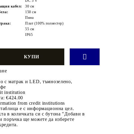
DC 5 V
ащия кабел:
30 см
ела:
150 см
Пяна
трака:
Плат (100% полиестер)
55 см
IP65
ане
о с матрак и LED, тъмнозелено,
ифе
it institution
а:
€424.00
rmation from credit institutions
 таблица е с информационна цел.
та в количката си с бутона "Добави в
и поръчка ще можете да изберете
кредита.