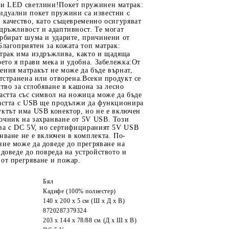
ни LED светлини!Покет пружинен матрак:
идуални покет пружини са известни с
 качество, като същевременно осигуряват
дръжливост и адаптивност. Те могат
орбират шума и ударите, причинени от
Благоприятен за кожата топ матрак:
атрак има издръжлива, както и щадяща
оето я прави мека и удобна. Забележка:От
ния матракът не може да бъде върнат,
отстранена или отворена.Всеки продукт се
ство за сглобяване в кашона за лесно
астта със символ на ножица може да бъде
частта с USB ще продължи да функционира
уктът има USB конектор, но не е включен
очник на захранване от 5V USB. Този
нва с DC 5V, но сертифицираният 5V USB
нване не е включен в комплекта. По-
ие може да доведе до прегряване на
 доведе до повреда на устройството и
от прегряване и пожар.
Бял
Кадифе (100% полиестер)
140 x 200 x 5 см (Ш x Д x В)
8720287379324
203 x 144 x 78/88 см (Д x Ш x В)