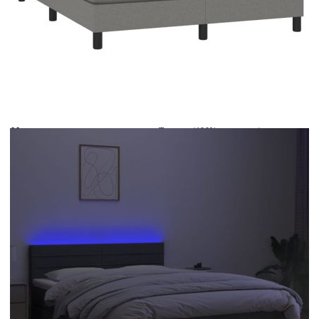
Време за доставка: 5 до 9 дни
Безплатна доставка до адрес при плащане по банков път
Цвят:
Бял
Материал:
Текстил (100% полиестер)
Размери:
140 x 200 x 5 см (Ш x Д x В)
EAN code:
8720287367628
Общи размери:
203 x 144 x 78/88 см (Д x Ш x В)
Напрежение:
DC 5 V
Материал на пълнежа:
Пяна
Дължина на захранващия кабел:
30 м
Клас на защита:
IP65
Дължина на USB кабела:
150 см
Материал за пълнеж:
Покет пружини, пяна
Материал на топ матрака:
Плат (100% полиестер)
Дължина (всяка):
55 см