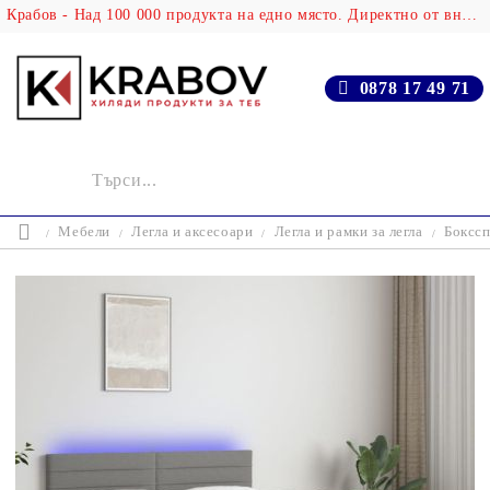
Крабов - Над 100 000 продукта на едно място. Директно от вносителя!
0878 17 49 71
Мебели
Легла и аксесоари
Легла и рамки за легла
Бокссп