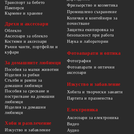
Транспорт за бебето
Фризьорство и козметика
Памперси
Промишлено съхранение
Кърмене и хранене
Колички и контейнери за
Дрехи и аксесоари
почистване
Защитна екипировка за
Облекло
безопасност при работа
Аксесоари за облекло
Костюми и аксесоари
Наука и лаборатории
Ръчни чанти, портфейли и
куфари
Фотоапарати и оптика
Фотография
За домашните любимци
Фотоапарати и оптични
Пособия за малки животни
аксесоари
Изделия за рибки
Стълби и рампи за
Изкуство и забавление
домашни любимци
Пособия за сресване и
Хобита и творчески занаяти
постригване на домашни
Партита и празненства
любимци
Изделия за домашни
Електроника
любимци
Аксесоари за електроника
Хоби и развлечение
Видео
Изкуство и забавление
Аудио