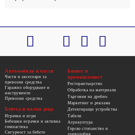
Автомобили и части
Бизнес и
Части и аксесоари за
промишленост
превозни средства
Ресторантьорство
Гаражно оборудване и
Обработка на материали
инструменти
Търговия на дребно
Превозни средства
Маркетинг и реклама
Бебета и малки деца
Детектиращи устройства
Табели
Играчки и игри
Бебешки играчки и активна
Агрикултура
гимнастика
Горско стопанство и
Сигурност за бебето
дърводобив