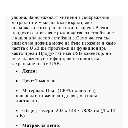
въртене.Благоприятен за кожата топ матрак:
Протекторът за матрак има издръжлива, както и
щадяща кожата материя, което я прави мека и
удобна. Забележка:От хигиенни съображения
матракът не може да бъде върнат, ако
опаковката е отстранена или отворена.Всеки
продукт се доставя с ръководство за сглобяване
в кашона за лесно сглобяване.Само частта със
символ на ножица може да бъде изрязана и само
частта с USB ще продължи да функционира
както преди.Продуктът има USB конектор, но
не е включен сертифициран източник на
захранване от 5V USB.
Легло:
Цвят: Тъмносив
Материал: Плат (100% полиестер),
шперплат, инженерно дърво, масивна
лиственица
Общи размери: 203 x 144 x 78/88 см (Д x Ш
x В)
Матрак за легло: