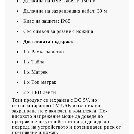
Дължина на USB кабела: 150 см
Дължина на захранващия кабел: 30 м
Клас на защита: IP65
Със символ за рязане с ножица
Доставката съдържа:
1 x Рамка за легло
1 x Табла
1 x Матрак
1 х Топ матрак
2 x LED ленти
Този продукт се захранва с DC 5V, но
сертифицираният 5V USB източник на
захранване не е включен в комплекта. По-
високото напрежение може да доведе до
прегряване на устройството и да доведе до
повреда на устройството и потенциален риск от
прегряване и пожар.