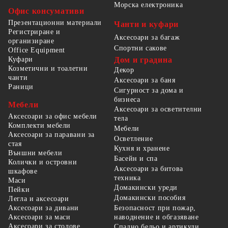
Морска електроника
Офис консумативи
Презентационни материали
Чанти и куфари
Регистриране и
Аксесоари за багаж
организиране
Спортни сакове
Office Equipment
Куфари
Дом и градина
Козметични и тоалетни
Декор
чанти
Аксесоари за баня
Раници
Сигурност за дома и
бизнеса
Мебели
Аксесоари за осветителни
Аксесоари за офис мебели
тела
Комплекти мебели
Мебели
Аксесоари за паравани за
Осветление
стая
Кухня и хранене
Външни мебели
Басейн и спа
Колички и островни
Аксесоари за битова
шкафове
техника
Маси
Домакински уреди
Пейки
Домакински пособия
Легла и аксесоари
Безопасност при пожар,
Аксесоари за дивани
наводнение и обгазяване
Аксесоари за маси
Аксесоари за столове
Спално бельо и артикули