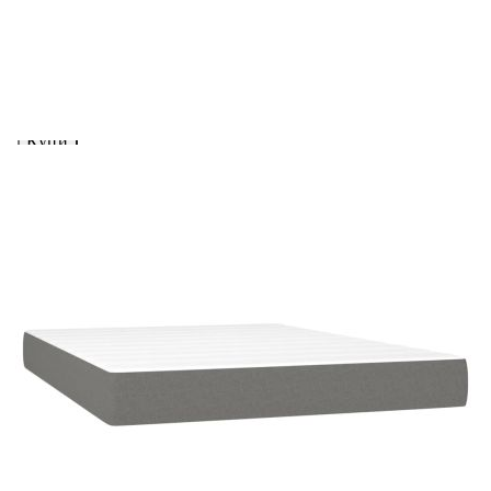
вноски на кредита.
Предоставената таблица е с информационна цел.
Добавете продукта в количката си с бутона "Добави в
количката" и при поръчка ще можете да изберете броя
вноски на кредита.
Предоставената таблица е с информационна цел.
Добавете продукта в количката си с бутона "Добави в
количката" и при поръчка ще можете да изберете броя
вноски на кредита.
Когато плащате с NewPay, всъщност NewPay плаща
поръчката Ви вместо Вас. Вие я получавате и
разполагате с три начина да я платите към тях:
Отложено до 30 дни от момента на изпращане на
поръчката без оскъпяване. За покупки на стойност до
400 лв. / €204,52
Плащане на 4 вноски. Заплащате 20% от стойността на
поръчката си на момента с карта. Останалата сума се
разделя на 3 равни месечни вноски без оскъпяване. За
покупки на стойност до 1000 лв. / €511.31
Плащане на 6 вноски. Стойността на поръчката се
разпределя в 6 равни месечни вноски с оскъпяване. За