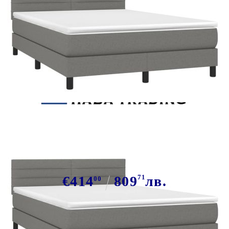
Tweet
Сподели
Боксспринг легло с матрак и LED,
тъмносиво, 140x200 см, плат
€414
809
71
лв.
00
В наличност: 59 бр.