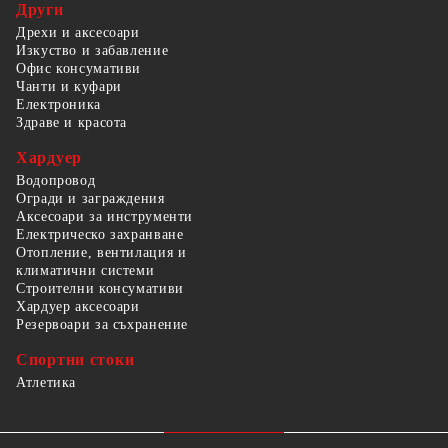
Други
Дрехи и аксесоари
Изкуство и забавление
Офис консумативи
Чанти и куфари
Електроника
Здраве и красота
Хардуер
Водопровод
Огради и заграждения
Аксесоари за инструменти
Електрическо захранване
Отопление, вентилация и
климатични системи
Строителни консумативи
Хардуер аксесоари
Резервоари за съхранение
Спортни стоки
Атлетика