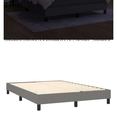
Купи на изплащане
Credit calculator
Боксспринг легло с матрак и LED, тъмносиво, 140x200
см, плат
Please select credit institution
Цена на продукта:
€414.00
Extraction of information from credit institutions
Предоставената таблица е с информационна цел.
Добавете продукта в количката си с бутона "Добави в
количката" и при поръчка ще можете да изберете броя
вноски на кредита.
Acest tabel are caracter informativ. Adăugați produsul în
coșul de cumpărături unde veți putea selecta detaliile
cererii de creditare.
Предоставената таблица е с информационна цел.
Добавете продукта в количката си с бутона "Добави в
количката" и при поръчка ще можете да изберете броя
вноски на кредита.
Предоставената таблица е с информационна цел.
Добавете продукта в количката си с бутона "Добави в
количката" и при поръчка ще можете да изберете броя