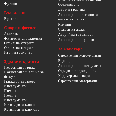
Футони
Озеленяване
Двор и градина
Възрастни
Аксесоари за камини и
Еротика
печки на дърва
Камини
Спорт и фитнес
Чадъри за дъжд
Атлетика
Аварийна готовност
Фитнес и упражнения
Аксесоари за пушачи
Отдих на открито
Отдих на открито
За майстора
Игри на закрито
Строителни консумативи
Водопровод
Здраве и красота
Аксесоари за инструменти
Персонална грижа
Огради и заграждения
Почистване и грижа за
Хардуер аксесоари
бижута
Строителни материали
Грижа за здравето
Инструменти
Помпи
Помпи
Инструменти
Катинари и ключове
Катинари и ключове