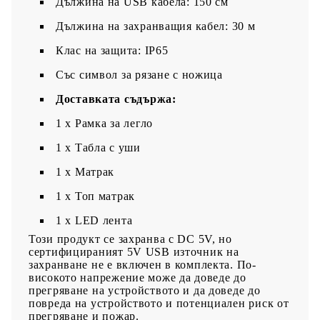
Дължина на USB кабела: 150 см
Дължина на захранващия кабел: 30 м
Клас на защита: IP65
Със символ за рязане с ножица
Доставката съдържа:
1 x Рамка за легло
1 х Табла с уши
1 x Матрак
1 х Топ матрак
1 x LED лента
Този продукт се захранва с DC 5V, но
сертифицираният 5V USB източник на
захранване не е включен в комплекта. По-
високото напрежение може да доведе до
прегряване на устройството и да доведе до
повреда на устройството и потенциален риск от
прегряване и пожар.