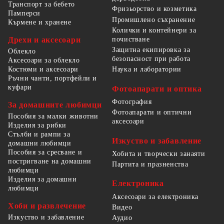
Транспорт за бебето
Фризьорство и козметика
Памперси
Промишлено съхранение
Кърмене и хранене
Колички и контейнери за
Дрехи и аксесоари
почистване
Защитна екипировка за
Облекло
безопасност при работа
Аксесоари за облекло
Костюми и аксесоари
Наука и лаборатории
Ръчни чанти, портфейли и
куфари
Фотоапарати и оптика
Фотография
За домашните любимци
Фотоапарати и оптични
Пособия за малки животни
аксесоари
Изделия за рибки
Стълби и рампи за
Изкуство и забавление
домашни любимци
Пособия за сресване и
Хобита и творчески занаяти
постригване на домашни
Партита и празненства
любимци
Изделия за домашни
Електроника
любимци
Аксесоари за електроника
Хоби и развлечение
Видео
Изкуство и забавление
Аудио