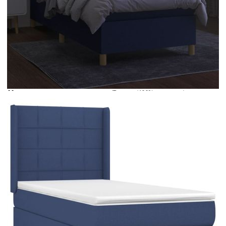
Време за доставка: 5 до 9 дни
Безплатна доставка до адрес при плащане по банков път
Цвят:
Бял
Материал:
Текстил (100% полиестер)
Размери:
90 x 190 x 5 см (Ш x Д x В)
EAN code:
8720287354529
Общи размери:
193 x 93 x 118/128 см (Д x Ш x В)
Дължина:
55 см
Напрежение:
DC 5 V
Материал на пълнежа:
Пяна
Дължина на захранващия кабел:
30 м
Клас на защита:
IP65
Дължина на USB кабела:
150 см
Материал за пълнеж:
Покет пружини, пяна
Материал на топ матрака:
Плат (100% полиестер)