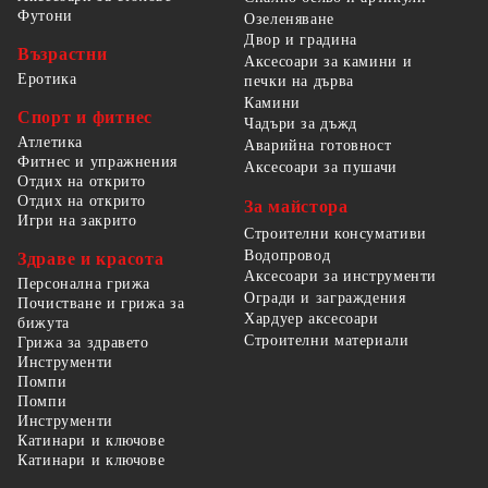
Футони
Озеленяване
Двор и градина
Възрастни
Аксесоари за камини и
Еротика
печки на дърва
Камини
Спорт и фитнес
Чадъри за дъжд
Атлетика
Аварийна готовност
Фитнес и упражнения
Аксесоари за пушачи
Отдих на открито
Отдих на открито
За майстора
Игри на закрито
Строителни консумативи
Водопровод
Здраве и красота
Аксесоари за инструменти
Персонална грижа
Огради и заграждения
Почистване и грижа за
Хардуер аксесоари
бижута
Строителни материали
Грижа за здравето
Инструменти
Помпи
Помпи
Инструменти
Катинари и ключове
Катинари и ключове