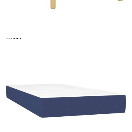
вноски на кредита.
Предоставената таблица е с информационна цел.
Добавете продукта в количката си с бутона "Добави в
количката" и при поръчка ще можете да изберете броя
вноски на кредита.
Предоставената таблица е с информационна цел.
Добавете продукта в количката си с бутона "Добави в
количката" и при поръчка ще можете да изберете броя
вноски на кредита.
Когато плащате с NewPay, всъщност NewPay плаща
поръчката Ви вместо Вас. Вие я получавате и
разполагате с три начина да я платите към тях:
Отложено до 30 дни от момента на изпращане на
поръчката без оскъпяване. За покупки на стойност до
400 лв. / €204,52
Плащане на 4 вноски. Заплащате 20% от стойността на
поръчката си на момента с карта. Останалата сума се
разделя на 3 равни месечни вноски без оскъпяване. За
покупки на стойност до 1000 лв. / €511.31
Плащане на 6 вноски. Стойността на поръчката се
разпределя в 6 равни месечни вноски с оскъпяване. За