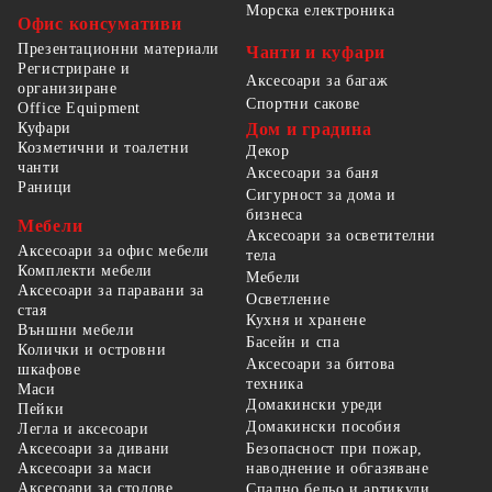
Морска електроника
Офис консумативи
Презентационни материали
Чанти и куфари
Регистриране и
Аксесоари за багаж
организиране
Спортни сакове
Office Equipment
Куфари
Дом и градина
Козметични и тоалетни
Декор
чанти
Аксесоари за баня
Раници
Сигурност за дома и
бизнеса
Мебели
Аксесоари за осветителни
Аксесоари за офис мебели
тела
Комплекти мебели
Мебели
Аксесоари за паравани за
Осветление
стая
Кухня и хранене
Външни мебели
Басейн и спа
Колички и островни
Аксесоари за битова
шкафове
техника
Маси
Домакински уреди
Пейки
Домакински пособия
Легла и аксесоари
Безопасност при пожар,
Аксесоари за дивани
наводнение и обгазяване
Аксесоари за маси
Аксесоари за столове
Спално бельо и артикули