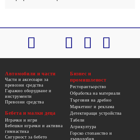
Автомобили и части
Бизнес и
Части и аксесоари за
промишленост
превозни средства
Ресторантьорство
Гаражно оборудване и
Обработка на материали
инструменти
Търговия на дребно
Превозни средства
Маркетинг и реклама
Бебета и малки деца
Детектиращи устройства
Табели
Играчки и игри
Бебешки играчки и активна
Агрикултура
гимнастика
Горско стопанство и
Сигурност за бебето
дърводобив