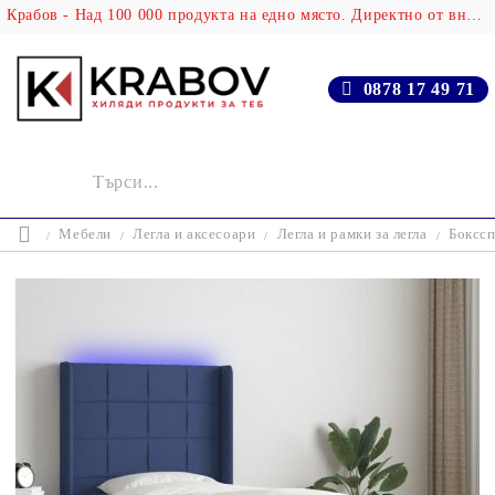
Крабов - Над 100 000 продукта на едно място. Директно от вносителя!
0878 17 49 71
Мебели
Легла и аксесоари
Легла и рамки за легла
Бокссп