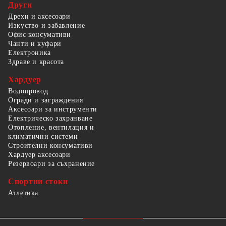
Други
Дрехи и аксесоари
Изкуство и забавление
Офис консумативи
Чанти и куфари
Електроника
Здраве и красота
Хардуер
Водопровод
Огради и заграждения
Аксесоари за инструменти
Електрическо захранване
Отопление, вентилация и
климатични системи
Строителни консумативи
Хардуер аксесоари
Резервоари за съхранение
Спортни стоки
Атлетика