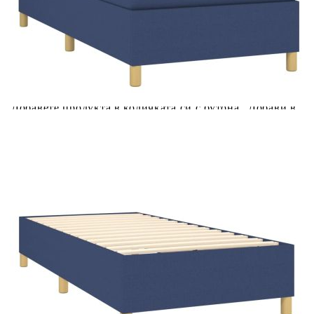
Купи на изплащане
Credit calculator
Боксспринг легло с матрак и LED, синя, 90x190 см,
плат
Please select credit institution
Цена на продукта:
€350.00
Extraction of information from credit institutions
Предоставената таблица е с информационна цел.
Добавете продукта в количката си с бутона "Добави в
количката" и при поръчка ще можете да изберете броя
вноски на кредита.
Acest tabel are caracter informativ. Adăugați produsul în
coșul de cumpărături unde veți putea selecta detaliile
cererii de creditare.
Предоставената таблица е с информационна цел.
Добавете продукта в количката си с бутона "Добави в
количката" и при поръчка ще можете да изберете броя
вноски на кредита.
Предоставената таблица е с информационна цел.
Добавете продукта в количката си с бутона "Добави в
количката" и при поръчка ще можете да изберете броя