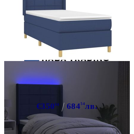
Tweet
Сподели
Боксспринг легло с матрак и LED,
синя, 90x190 см, плат
€350
684
54
лв.
00
В наличност: 11 бр.