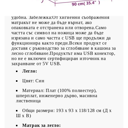
въртене.Благоприятен за кожата топ матрак:
Протекторът за матрак има издръжлива, както и
щадяща кожата материя, което я прави мека и
удобна. Забележка:От хигиенни съображения
матракът не може да бъде върнат, ако
опаковката е отстранена или отворена.Само
частта със символ на ножица може да бъде
изрязана и само частта с USB ще продължи да
функционира както преди.Всеки продукт се
доставя с ръководство за сглобяване в кашона за
лесно сглобяване.Продуктът има USB конектор,
но не е включен сертифициран източник на
захранване от 5V USB.
Легло:
Цвят: Син
Материал: Плат (100% полиестер),
шперплат, инженерно дърво, масивна
лиственица
Общи размери: 193 x 93 x 118/128 см (Д x
Ш x В)
Матрак за легло: