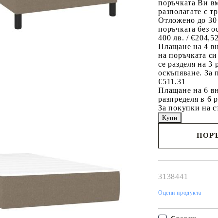
поръчката Ви вм
разполагате с т
Отложено до 30
поръчката без о
400 лв. / €204,5
Плащане на 4 в
на поръчката си
се разделя на 3
оскъпяване. За 
€511.31
Плащане на 6 вн
разпределя в 6 
За покупки на с
ПОРЪ
Наш представител 
свърже с Вас в рам
работния ден!
3138441
Оцени продукта