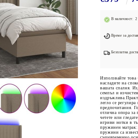
Подложки за фитнес уреди
В
Лостове за набиране
В наличност: 2 
Силови кули
Йога и пилатес
Време за достав
Безплатна доста
Използвайте това 
насладите на спок
вашата спалня. Из
семпъл и изчисте
издръжлива.Практи
легло се регулира
предпочитания. Го
отлична опора за г
четете или гледат
игриви нотки в т
пружинен матрак:
пружини са извест
същевременно оси