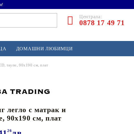
я!
Централа:
0878 17 49 71
ЕЦА
ДОМАШНИ ЛЮБИМЦИ
ED, таупе, 90x190 см, плат
ТЛЕТИКА
аскетбол
кс и бойни изкуства
г легло с матрак и
йзбол и софтбол
, 90x190 см, плат
кей и лакрос
сновно спортно оборудване
41
26
лв.