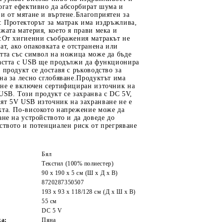
огат ефективно да абсорбират шума и
и от мятане и въртене.Благоприятен за
: Протекторът за матрак има издръжлива,
жата материя, което я прави мека и
а:От хигиенни съображения матракът не
ат, ако опаковката е отстранена или
тта със символ на ножица може да бъде
частта с USB ще продължи да функционира
 продукт се доставя с ръководство за
на за лесно сглобяване.Продуктът има
 не е включен сертифициран източник на
USB. Този продукт се захранва с DC 5V,
ят 5V USB източник на захранване не е
кта. По-високото напрежение може да
ане на устройството и да доведе до
ството и потенциален риск от прегряване
Бял
Текстил (100% полиестер)
90 x 190 x 5 см (Ш x Д x В)
8720287350507
193 x 93 x 118/128 см (Д x Ш x В)
55 см
DC 5 V
жа:
Пяна