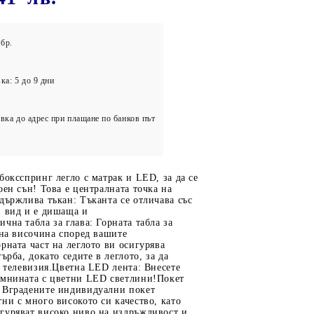
олейбол
бр.
ка: 5 до 9 дни
вка до адрес при плащане по банков път
боксспринг легло с матрак и LED, за да се
оен сън! Това е централната точка на
държлива тъкан: Тъканта се отличава със
н вид и е дишаща и
чна табла за глава: Горната табла за
 на височина според вашите
рната част на леглото ви осигурява
ърба, докато седите в леглото, за да
е телевизия.Цветна LED лента: Внесете
ъмнината с цветни LED светлини!Покет
 Вградените индивидуални покет
ни с много високото си качество, като
гуряват високо ниво на издръжливост и