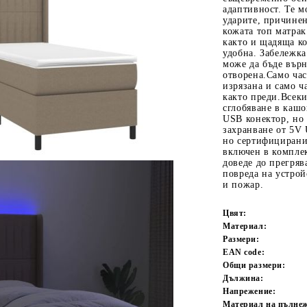
адаптивност. Те м
ударите, причинен
кожата топ матрак
както и щадяща ко
удобна. Забележк
може да бъде върн
отворена.Само час
изрязана и само 
както преди.Всеки
сглобяване в кашо
USB конектор, но
захранване от 5V 
Tweet
одели
но сертифицирани
включен в компле
доведе до прегряв
повреда на устрой
и пожар.
Цвят:
Материал:
Размери:
EAN code:
Общи размери:
Дължина:
Напрежение:
Материал на пълне