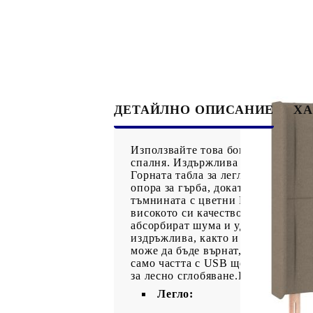
ДЕТАЙЛНО ОПИСАНИЕ
ХА
Използвайте това боксспринг легло
спалня. Издържлива тъкан: Тъкант
Горната табла за легло се регули
опора за гърба, докато седите в л
тъмнината с цветни LED светлини
високото си качество, като същев
абсорбират шума и ударите, причи
издръжлива, както и щадяща кожат
може да бъде върнат, ако опаковк
само частта с USB ще продължи да
за лесно сглобяване.Продуктът и
Легло: