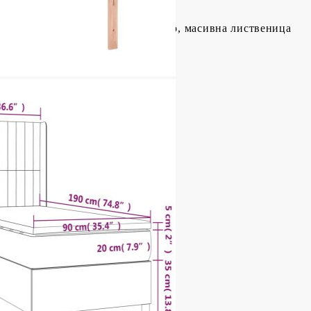
тер), шперплат, инженерно дърво, масивна лиственица
/128 см (Д x Ш x В)
иестер)
пружини, пяна
x Д x В)
ат (100% полиестер)
 Д x В)