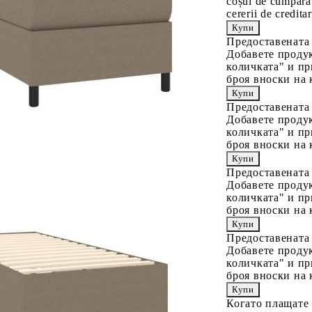
coșul de cumpărăt
cererii de creditar
Предоставената
Добавете продук
количката" и пр
броя вноски на 
Предоставената
Добавете продук
количката" и пр
броя вноски на 
Предоставената
Добавете продук
количката" и пр
броя вноски на 
Предоставената
Добавете продук
количката" и пр
броя вноски на 
Когато плащате