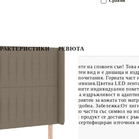
Сравни
РАКТЕРИСТИКИ
РЕВЮТА
 с матрак и LED, за да се насладите на спокоен сън! Това 
а се отличава със семпъл и изчистен вид и е дишаща и изд
ра на височина според вашите предпочитания. Горната част 
еглото, за да четете или гледате телевизия.Цветна LED лент
!Покет пружинен матрак: Вградените индивидуални покет
ременно осигуряват високо ниво на издръжливост и адаптив
нени от мятане и въртене.Благоприятен за кожата топ матр
а материя, което я прави мека и удобна. Забележка:От хи
ата е отстранена или отворена.Само частта със символ на н
 функционира както преди.Всеки продукт се доставя с рък
ма USB конектор, но не е включен сертифициран източник 