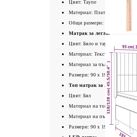
Цвят: Таупе
Материал: Плат (100% полиес
Общи размери: 193 x 93 x 118
Матрак за легло:
Цвят: Бяло и таупе
Материал: Текстил (100% пол
Материал за пълнеж: Покет 
Размери: 90 x 190 x 20 см (Ш 
Топ матрак за легло:
Цвят: Бял
Материал на топ матрака: Пл
Материал на пълнежа: Пяна
Размери: 90 x 190 x 5 см (Ш x