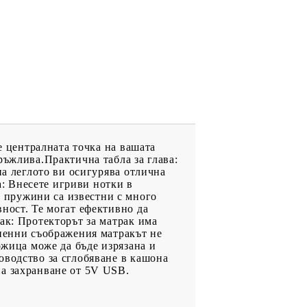
е централната точка на вашата
ръжлива.Практична табла за глава:
на леглото ви осигурява отлична
а: Внесете игриви нотки в
 пружини са известни с много
ност. Те могат ефективно да
ак: Протекторът за матрак има
гиенни съображения матракът не
ожица може да бъде изрязана и
оводство за сглобяване в кашона
на захранване от 5V USB.