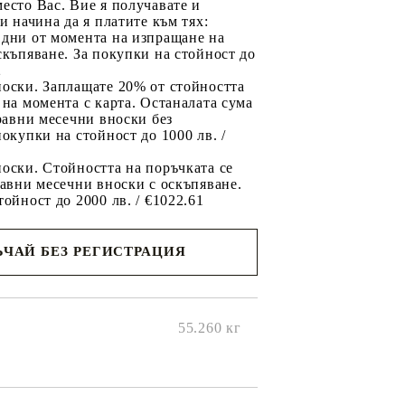
есто Вас. Вие я получавате и
ри начина да я платите към тях:
 дни от момента на изпращане на
скъпяване. За покупки на стойност до
2
носки. Заплащате 20% от стойността
 на момента с карта. Останалата сума
 равни месечни вноски без
покупки на стойност до 1000 лв. /
оски. Стойността на поръчката се
равни месечни вноски с оскъпяване.
тойност до 2000 лв. / €1022.61
ЧАЙ БЕЗ РЕГИСТРАЦИЯ
ще се
ките на
55.260
кг