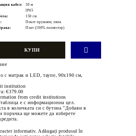
ащия кабел:
30 м
IP65
ела:
150 см
:
Покет пружини, пяна
трака:
Плат (100% полиестер)
ане
о с матрак и LED, таупе, 90x190 см,
it institution
а:
€379.00
rmation from credit institutions
 таблица е с информационна цел.
та в количката си с бутона "Добави в
и поръчка ще можете да изберете
кредита.
aracter informativ. Adăugați produsul în