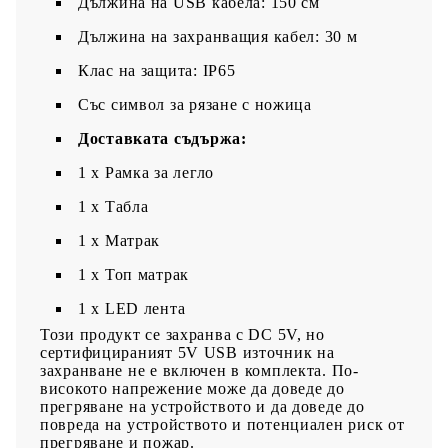
Дължина на USB кабела: 150 см
Дължина на захранващия кабел: 30 м
Клас на защита: IP65
Със символ за рязане с ножица
Доставката съдържа:
1 x Рамка за легло
1 x Табла
1 x Матрак
1 х Топ матрак
1 x LED лента
Този продукт се захранва с DC 5V, но
сертифицираният 5V USB източник на
захранване не е включен в комплекта. По-
високото напрежение може да доведе до
прегряване на устройството и да доведе до
повреда на устройството и потенциален риск от
прегряване и пожар.