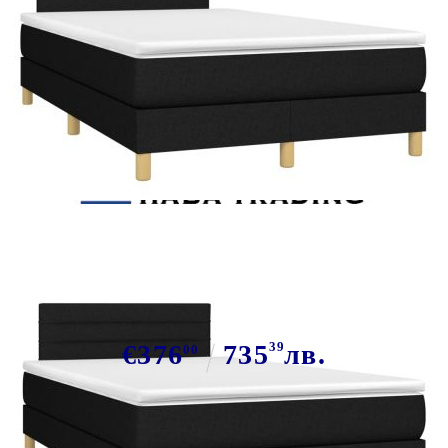
Tweet
Сподели
Боксспринг легло с матрак и LED,
черно, 120x200 см, плат
€376
735
39
лв.
00
В наличност: 53 бр.