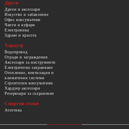
Други
Дрехи и аксесоари
Изкуство и забавление
Офис консумативи
Чанти и куфари
Електроника
Здраве и красота
Хардуер
Водопровод
Огради и заграждения
Аксесоари за инструменти
Електрическо захранване
Отопление, вентилация и
климатични системи
Строителни консумативи
Хардуер аксесоари
Резервоари за съхранение
Спортни стоки
Атлетика