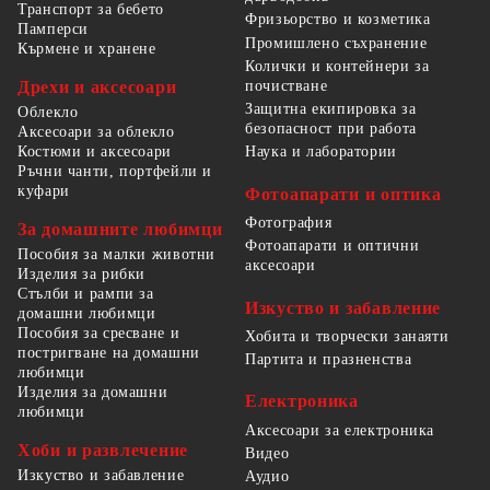
Транспорт за бебето
Фризьорство и козметика
Памперси
Промишлено съхранение
Кърмене и хранене
Колички и контейнери за
Дрехи и аксесоари
почистване
Защитна екипировка за
Облекло
безопасност при работа
Аксесоари за облекло
Костюми и аксесоари
Наука и лаборатории
Ръчни чанти, портфейли и
куфари
Фотоапарати и оптика
Фотография
За домашните любимци
Фотоапарати и оптични
Пособия за малки животни
аксесоари
Изделия за рибки
Стълби и рампи за
Изкуство и забавление
домашни любимци
Пособия за сресване и
Хобита и творчески занаяти
постригване на домашни
Партита и празненства
любимци
Изделия за домашни
Електроника
любимци
Аксесоари за електроника
Хоби и развлечение
Видео
Изкуство и забавление
Аудио