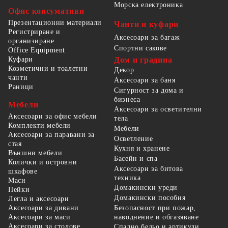
Морска електроника
Офис консумативи
Презентационни материали
Чанти и куфари
Регистриране и
Аксесоари за багаж
организиране
Спортни сакове
Office Equipment
Куфари
Дом и градина
Козметични и тоалетни
Декор
чанти
Аксесоари за баня
Раници
Сигурност за дома и
бизнеса
Мебели
Аксесоари за осветителни
Аксесоари за офис мебели
тела
Комплекти мебели
Мебели
Аксесоари за паравани за
Осветление
стая
Кухня и хранене
Външни мебели
Басейн и спа
Колички и островни
Аксесоари за битова
шкафове
техника
Маси
Домакински уреди
Пейки
Домакински пособия
Легла и аксесоари
Безопасност при пожар,
Аксесоари за дивани
наводнение и обгазяване
Аксесоари за маси
Аксесоари за столове
Спално бельо и артикули