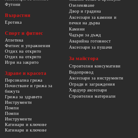
Футони
Озеленяване
Двор и градина
Възрастни
Аксесоари за камини и
Еротика
печки на дърва
Камини
Спорт и фитнес
Чадъри за дъжд
Атлетика
Аварийна готовност
Фитнес и упражнения
Аксесоари за пушачи
Отдих на открито
Отдих на открито
За майстора
Игри на закрито
Строителни консумативи
Водопровод
Здраве и красота
Аксесоари за инструменти
Персонална грижа
Огради и заграждения
Почистване и грижа за
Хардуер аксесоари
бижута
Строителни материали
Грижа за здравето
Инструменти
Помпи
Помпи
Инструменти
Катинари и ключове
Катинари и ключове