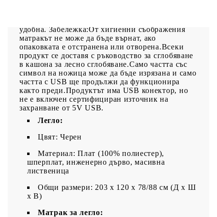
въртене.Благоприятен за кожата топ матрак:
Протекторът за матрак има издръжлива, както и
щадяща кожата материя, което я прави мека и
удобна. Забележка:От хигиенни съображения
матракът не може да бъде върнат, ако
опаковката е отстранена или отворена.Всеки
продукт се доставя с ръководство за сглобяване
в кашона за лесно сглобяване.Само частта със
символ на ножица може да бъде изрязана и само
частта с USB ще продължи да функционира
както преди.Продуктът има USB конектор, но
не е включен сертифициран източник на
захранване от 5V USB.
Легло:
Цвят: Черен
Материал: Плат (100% полиестер),
шперплат, инженерно дърво, масивна
лиственица
Общи размери: 203 x 120 x 78/88 см (Д x Ш
x В)
Матрак за легло: