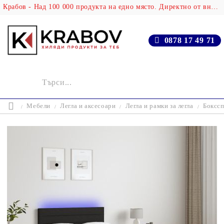
Крабов - Над 100 000 продукта на едно място. Директно от вносителя!
0878 17 49 71
Мебели
Легла и аксесоари
Легла и рамки за легла
Бокссп