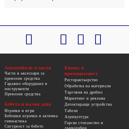
Автомобили и части
Бизнес и
Части и аксесоари за
промишленост
превозни средства
Ресторантьорство
Гаражно оборудване и
Обработка на материали
инструменти
Търговия на дребно
Превозни средства
Маркетинг и реклама
Бебета и малки деца
Детектиращи устройства
Табели
Играчки и игри
Бебешки играчки и активна
Агрикултура
гимнастика
Горско стопанство и
Сигурност за бебето
дърводобив