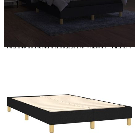
Купи на изплащане
Credit calculator
Боксспринг легло с матрак и LED, черно, 120x200 см,
плат
Please select credit institution
Цена на продукта:
€376.00
Extraction of information from credit institutions
Предоставената таблица е с информационна цел.
Добавете продукта в количката си с бутона "Добави в
количката" и при поръчка ще можете да изберете броя
вноски на кредита.
Acest tabel are caracter informativ. Adăugați produsul în
coșul de cumpărături unde veți putea selecta detaliile
cererii de creditare.
Предоставената таблица е с информационна цел.
Добавете продукта в количката си с бутона "Добави в
количката" и при поръчка ще можете да изберете броя
вноски на кредита.
Предоставената таблица е с информационна цел.
Добавете продукта в количката си с бутона "Добави в
количката" и при поръчка ще можете да изберете броя