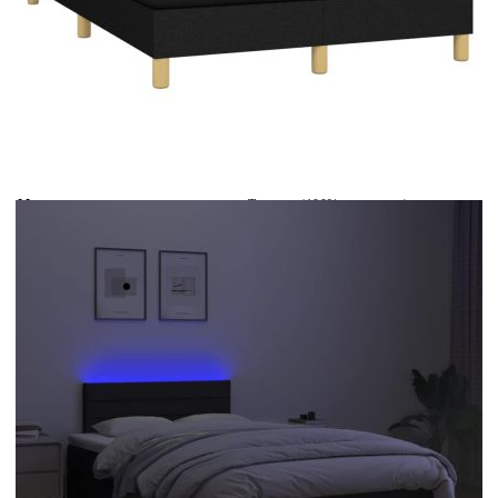
Време за доставка: 5 до 9 дни
Безплатна доставка до адрес при плащане по банков път
Цвят:
Бял
Материал:
Текстил (100% полиестер)
Размери:
120 x 200 x 5 см (Ш x Д x В)
EAN code:
8720287373070
Общи размери:
203 x 120 x 78/88 см (Д x Ш x В)
Дължина:
55 см
Напрежение:
DC 5 V
Материал на пълнежа:
Пяна
Дължина на захранващия кабел:
30 м
Клас на защита:
IP65
Дължина на USB кабела:
150 см
Материал за пълнеж:
Покет пружини, пяна
Материал на топ матрака:
Плат (100% полиестер)