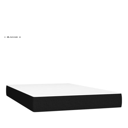
вноски на кредита.
Предоставената таблица е с информационна цел.
Добавете продукта в количката си с бутона "Добави в
количката" и при поръчка ще можете да изберете броя
вноски на кредита.
Предоставената таблица е с информационна цел.
Добавете продукта в количката си с бутона "Добави в
количката" и при поръчка ще можете да изберете броя
вноски на кредита.
Когато плащате с NewPay, всъщност NewPay плаща
поръчката Ви вместо Вас. Вие я получавате и
разполагате с три начина да я платите към тях:
Отложено до 30 дни от момента на изпращане на
поръчката без оскъпяване. За покупки на стойност до
400 лв. / €204,52
Плащане на 4 вноски. Заплащате 20% от стойността на
поръчката си на момента с карта. Останалата сума се
разделя на 3 равни месечни вноски без оскъпяване. За
покупки на стойност до 1000 лв. / €511.31
Плащане на 6 вноски. Стойността на поръчката се
разпределя в 6 равни месечни вноски с оскъпяване. За