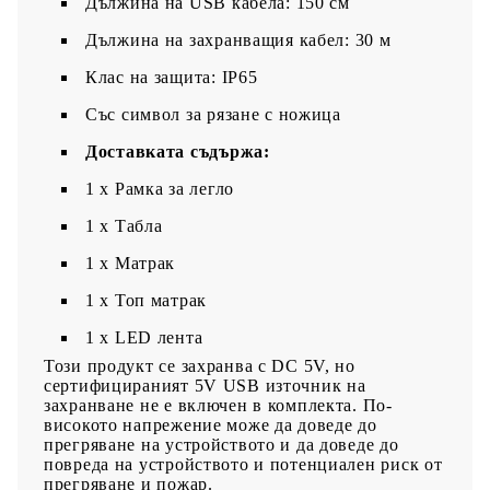
Дължина на USB кабела: 150 см
Дължина на захранващия кабел: 30 м
Клас на защита: IP65
Със символ за рязане с ножица
Доставката съдържа:
1 x Рамка за легло
1 x Табла
1 x Матрак
1 х Топ матрак
1 x LED лента
Този продукт се захранва с DC 5V, но
сертифицираният 5V USB източник на
захранване не е включен в комплекта. По-
високото напрежение може да доведе до
прегряване на устройството и да доведе до
повреда на устройството и потенциален риск от
прегряване и пожар.