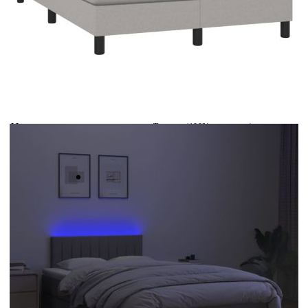
Време за доставка: 5 до 9 дни
Безплатна доставка до адрес при плащане по банков път
Цвят:
Бял
Материал:
Текстил (100% полиестер)
Размери:
120 x 200 x 5 см (Ш x Д x В)
EAN code:
8720287368250
Общи размери:
203 x 120 x 78/88 см (Д x Ш x В)
Дължина:
55 см
Напрежение:
DC 5 V
Материал на пълнежа:
Пяна
Дължина на захранващия кабел:
30 м
Клас на защита:
IP65
Дължина на USB кабела:
150 см
Материал за пълнеж:
Покет пружини, пяна
Материал на топ матрака:
Плат (100% полиестер)