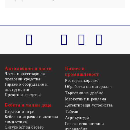
Автомобили и части
Бизнес и
Части и аксесоари за
промишленост
превозни средства
Ресторантьорство
Гаражно оборудване и
Обработка на материали
инструменти
Търговия на дребно
Превозни средства
Маркетинг и реклама
Бебета и малки деца
Детектиращи устройства
Табели
Играчки и игри
Бебешки играчки и активна
Агрикултура
гимнастика
Горско стопанство и
Сигурност за бебето
дърводобив