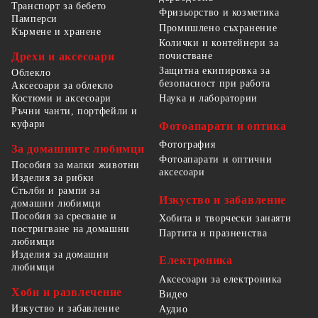
Транспорт за бебето
Фризьорство и козметика
Памперси
Промишлено съхранение
Кърмене и хранене
Колички и контейнери за
Дрехи и аксесоари
почистване
Защитна екипировка за
Облекло
безопасност при работа
Аксесоари за облекло
Костюми и аксесоари
Наука и лаборатории
Ръчни чанти, портфейли и
куфари
Фотоапарати и оптика
Фотография
За домашните любимци
Фотоапарати и оптични
Пособия за малки животни
аксесоари
Изделия за рибки
Стълби и рампи за
Изкуство и забавление
домашни любимци
Пособия за сресване и
Хобита и творчески занаяти
постригване на домашни
Партита и празненства
любимци
Изделия за домашни
Електроника
любимци
Аксесоари за електроника
Хоби и развлечение
Видео
Изкуство и забавление
Аудио