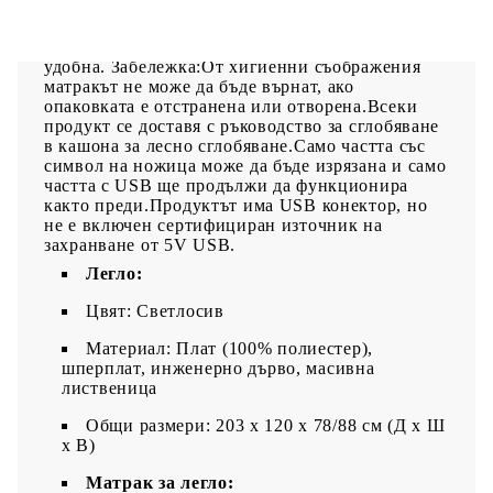
въртене.Благоприятен за кожата топ матрак:
Протекторът за матрак има издръжлива, както и
щадяща кожата материя, което я прави мека и
удобна. Забележка:От хигиенни съображения
матракът не може да бъде върнат, ако
опаковката е отстранена или отворена.Всеки
продукт се доставя с ръководство за сглобяване
в кашона за лесно сглобяване.Само частта със
символ на ножица може да бъде изрязана и само
частта с USB ще продължи да функционира
както преди.Продуктът има USB конектор, но
не е включен сертифициран източник на
захранване от 5V USB.
Легло:
Цвят: Светлосив
Материал: Плат (100% полиестер),
шперплат, инженерно дърво, масивна
лиственица
Общи размери: 203 x 120 x 78/88 см (Д x Ш
x В)
Матрак за легло: