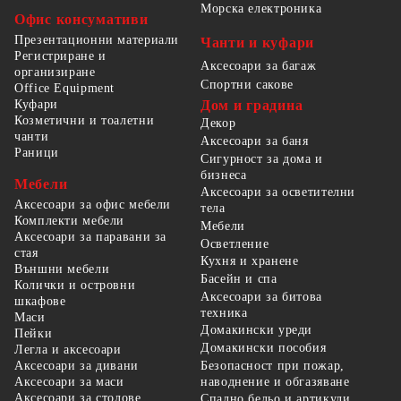
Морска електроника
Офис консумативи
Презентационни материали
Чанти и куфари
Регистриране и
Аксесоари за багаж
организиране
Спортни сакове
Office Equipment
Куфари
Дом и градина
Козметични и тоалетни
Декор
чанти
Аксесоари за баня
Раници
Сигурност за дома и
бизнеса
Мебели
Аксесоари за осветителни
Аксесоари за офис мебели
тела
Комплекти мебели
Мебели
Аксесоари за паравани за
Осветление
стая
Кухня и хранене
Външни мебели
Басейн и спа
Колички и островни
Аксесоари за битова
шкафове
техника
Маси
Домакински уреди
Пейки
Домакински пособия
Легла и аксесоари
Безопасност при пожар,
Аксесоари за дивани
наводнение и обгазяване
Аксесоари за маси
Аксесоари за столове
Спално бельо и артикули