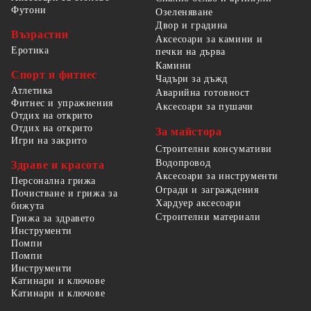
Футони
Озеленяване
Двор и градина
Възрастни
Аксесоари за камини и
Еротика
печки на дърва
Камини
Спорт и фитнес
Чадъри за дъжд
Атлетика
Аварийна готовност
Фитнес и упражнения
Аксесоари за пушачи
Отдих на открито
Отдих на открито
За майстора
Игри на закрито
Строителни консумативи
Водопровод
Здраве и красота
Аксесоари за инструменти
Персонална грижа
Огради и заграждения
Почистване и грижа за
Хардуер аксесоари
бижута
Строителни материали
Грижа за здравето
Инструменти
Помпи
Помпи
Инструменти
Катинари и ключове
Катинари и ключове