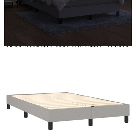
Купи на изплащане
Credit calculator
Боксспринг легло с матрак и LED, светлосиво,
120x200 см, плат
Please select credit institution
Цена на продукта:
€370.00
Extraction of information from credit institutions
Предоставената таблица е с информационна цел.
Добавете продукта в количката си с бутона "Добави в
количката" и при поръчка ще можете да изберете броя
вноски на кредита.
Acest tabel are caracter informativ. Adăugați produsul în
coșul de cumpărături unde veți putea selecta detaliile
cererii de creditare.
Предоставената таблица е с информационна цел.
Добавете продукта в количката си с бутона "Добави в
количката" и при поръчка ще можете да изберете броя
вноски на кредита.
Предоставената таблица е с информационна цел.
Добавете продукта в количката си с бутона "Добави в
количката" и при поръчка ще можете да изберете броя