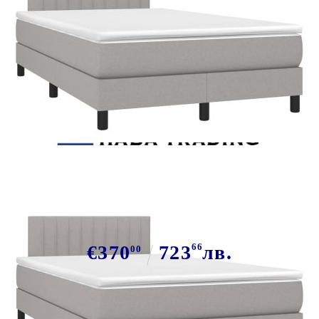
Tweet
Сподели
Боксспринг легло с матрак и LED,
светлосиво, 120x200 см, плат
€370
723
66
лв.
00
В наличност: 9 бр.