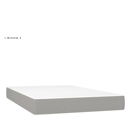
вноски на кредита.
Предоставената таблица е с информационна цел.
Добавете продукта в количката си с бутона "Добави в
количката" и при поръчка ще можете да изберете броя
вноски на кредита.
Предоставената таблица е с информационна цел.
Добавете продукта в количката си с бутона "Добави в
количката" и при поръчка ще можете да изберете броя
вноски на кредита.
Когато плащате с NewPay, всъщност NewPay плаща
поръчката Ви вместо Вас. Вие я получавате и
разполагате с три начина да я платите към тях:
Отложено до 30 дни от момента на изпращане на
поръчката без оскъпяване. За покупки на стойност до
400 лв. / €204,52
Плащане на 4 вноски. Заплащате 20% от стойността на
поръчката си на момента с карта. Останалата сума се
разделя на 3 равни месечни вноски без оскъпяване. За
покупки на стойност до 1000 лв. / €511.31
Плащане на 6 вноски. Стойността на поръчката се
разпределя в 6 равни месечни вноски с оскъпяване. За