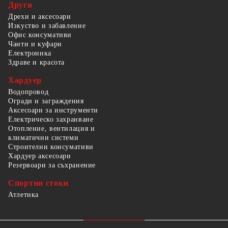
Други
Дрехи и аксесоари
Изкуство и забавление
Офис консумативи
Чанти и куфари
Електроника
Здраве и красота
Хардуер
Водопровод
Огради и заграждения
Аксесоари за инструменти
Електрическо захранване
Отопление, вентилация и
климатични системи
Строителни консумативи
Хардуер аксесоари
Резервоари за съхранение
Спортни стоки
Атлетика