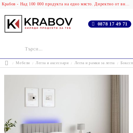
Крабов - Над 100 000 продукта на едно място. Директно от вносителя!
0878 17 49 71
Мебели
Легла и аксесоари
Легла и рамки за легла
Бокссп