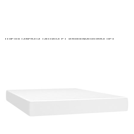
Предоставената таблица е с информационна цел.
Добавете продукта в количката си с бутона "Добави в
количката" и при поръчка ще можете да изберете броя
вноски на кредита.
Предоставената таблица е с информационна цел.
Добавете продукта в количката си с бутона "Добави в
количката" и при поръчка ще можете да изберете броя
вноски на кредита.
Предоставената таблица е с информационна цел.
Добавете продукта в количката си с бутона "Добави в
количката" и при поръчка ще можете да изберете броя
вноски на кредита.
Когато плащате с NewPay, всъщност NewPay плаща
поръчката Ви вместо Вас. Вие я получавате и
разполагате с три начина да я платите към тях:
Отложено до 30 дни от момента на изпращане на
поръчката без оскъпяване. За покупки на стойност до
400 лв. / €204,52
Плащане на 4 вноски. Заплащате 20% от стойността на
поръчката си на момента с карта. Останалата сума се