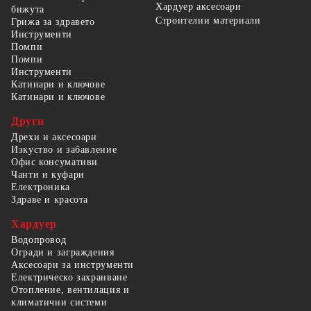
Хардуер аксесоари
бижута
Строителни материали
Грижа за здравето
Инструменти
Помпи
Помпи
Инструменти
Катинари и ключове
Катинари и ключове
Други
Дрехи и аксесоари
Изкуство и забавление
Офис консумативи
Чанти и куфари
Електроника
Здраве и красота
Хардуер
Водопровод
Огради и заграждения
Аксесоари за инструменти
Електрическо захранване
Отопление, вентилация и
климатични системи