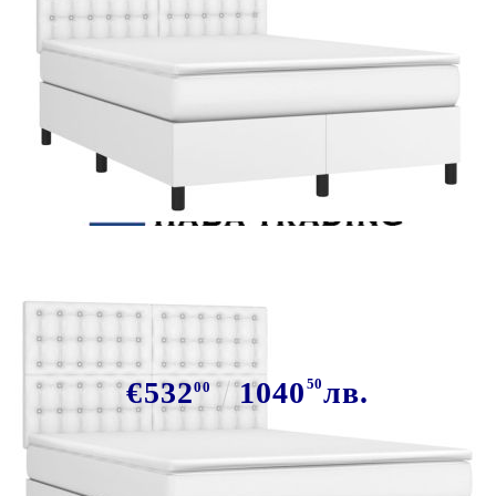
Tweet
Сподели
Боксспринг легло с матрак и LED
бяло 140x190 см изкуствена кожа
€532
1040
50
лв.
00
В наличност: 16 бр.