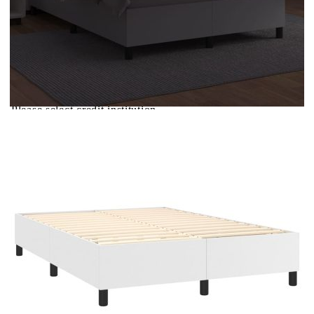
матрака:
Дължина (всяка):
55 см
Купи на изплащане
Credit calculator
Боксспринг легло с матрак и LED бяло 140x190 см
изкуствена кожа
Please select credit institution
Цена на продукта:
€532.00
Extraction of information from credit institutions
Предоставената таблица е с информационна цел.
Добавете продукта в количката си с бутона "Добави в
количката" и при поръчка ще можете да изберете броя
вноски на кредита.
Acest tabel are caracter informativ. Adăugați produsul în
coșul de cumpărături unde veți putea selecta detaliile
cererii de creditare.
Предоставената таблица е с информационна цел.
Добавете продукта в количката си с бутона "Добави в
количката" и при поръчка ще можете да изберете броя
вноски на кредита.