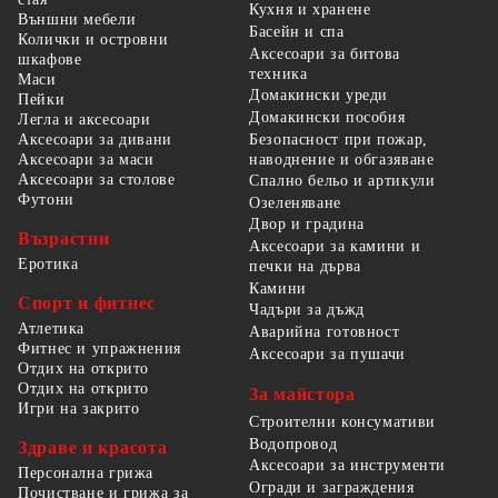
Кухня и хранене
Външни мебели
Басейн и спа
Колички и островни
Аксесоари за битова
шкафове
техника
Маси
Домакински уреди
Пейки
Домакински пособия
Легла и аксесоари
Безопасност при пожар,
Аксесоари за дивани
наводнение и обгазяване
Аксесоари за маси
Аксесоари за столове
Спално бельо и артикули
Футони
Озеленяване
Двор и градина
Възрастни
Аксесоари за камини и
Еротика
печки на дърва
Камини
Спорт и фитнес
Чадъри за дъжд
Атлетика
Аварийна готовност
Фитнес и упражнения
Аксесоари за пушачи
Отдих на открито
Отдих на открито
За майстора
Игри на закрито
Строителни консумативи
Водопровод
Здраве и красота
Аксесоари за инструменти
Персонална грижа
Огради и заграждения
Почистване и грижа за