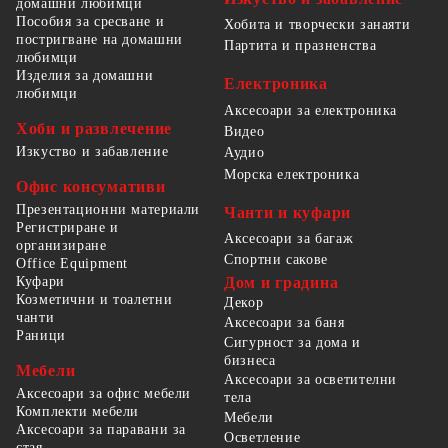
домашни любимци
Пособия за сресване и
Хобита и творчески занаяти
постригване на домашни
Партита и празненства
любимци
Изделия за домашни
Електроника
любимци
Аксесоари за електроника
Хоби и развлечение
Видео
Изкуство и забавление
Аудио
Морска електроника
Офис консумативи
Презентационни материали
Чанти и куфари
Регистриране и
Аксесоари за багаж
организиране
Спортни сакове
Office Equipment
Куфари
Дом и градина
Козметични и тоалетни
Декор
чанти
Аксесоари за баня
Раници
Сигурност за дома и
бизнеса
Мебели
Аксесоари за осветителни
Аксесоари за офис мебели
тела
Комплекти мебели
Мебели
Аксесоари за паравани за
Осветление
стая