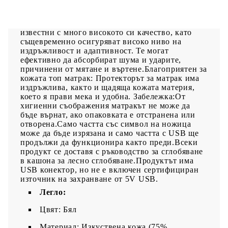
лента: Внесете игриви нотки в тъмнината с
цветни LED светлини!Покет пружинен матрак:
Вградените индивидуални покет пружини са
известни с много високото си качество, като
същевременно осигуряват високо ниво на
издръжливост и адаптивност. Те могат
ефективно да абсорбират шума и ударите,
причинени от мятане и въртене.Благоприятен за
кожата топ матрак: Протекторът за матрак има
издръжлива, както и щадяща кожата материя,
което я прави мека и удобна. Забележка:От
хигиенни съображения матракът не може да
бъде върнат, ако опаковката е отстранена или
отворена.Само частта със символ на ножица
може да бъде изрязана и само частта с USB ще
продължи да функционира както преди.Всеки
продукт се доставя с ръководство за сглобяване
в кашона за лесно сглобяване.Продуктът има
USB конектор, но не е включен сертифициран
източник на захранване от 5V USB.
Легло:
Цвят: Бял
Материал: Изкуствена кожа (75%