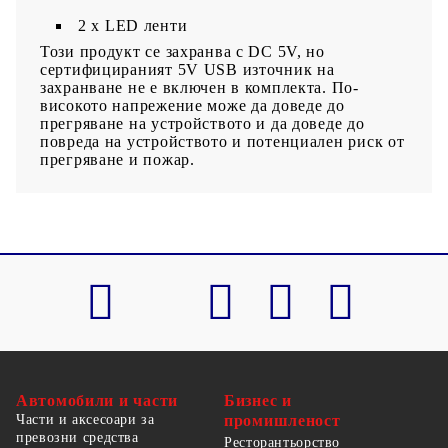
2 x LED ленти
Този продукт се захранва с DC 5V, но
сертифицираният 5V USB източник на
захранване не е включен в комплекта. По-
високото напрежение може да доведе до
прегряване на устройството и да доведе до
повреда на устройството и потенциален риск от
прегряване и пожар.
Автомобили и части
Бизнес и
Части и аксесоари за
промишленост
превозни средства
Ресторантьорство