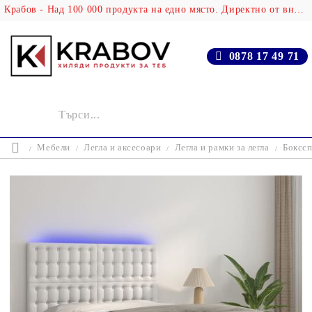
Крабов - Над 100 000 продукта на едно място. Директно от вносителя!
0878 17 49 71
Мебели
Легла и аксесоари
Легла и рамки за легла
Бокссп