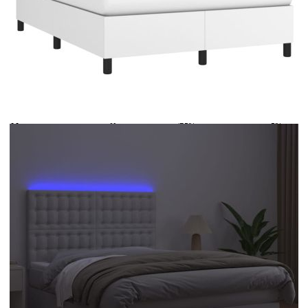
Време за доставка: 5 до 9 дни
Безплатна доставка до адрес при плащане по банков път
Цвят:
Бял
Материал:
Изкуствена кожа (75% поливинилхлорид, 5%
памук, 20% полиестер)
Размери:
140 x 190 x 5 см (Ш x Д x В)
EAN code:
8720287394648
Общи размери:
193 x 144 x 118/128 см (Д x Ш x В)
Напрежение:
DC 5 V
Материал на
Пяна
пълнежа:
Дължина на
30 м
захранващия кабел:
Клас на защита:
IP65
Дължина на USB
150 см
кабела:
Материал за пълнеж:
Покет пружини, пяна
Материал на топ
Плат (100% полиестер)