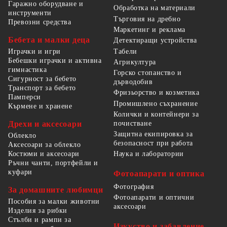
Гаражно оборудване и
Обработка на материали
инструменти
Търговия на дребно
Превозни средства
Маркетинг и реклама
Бебета и малки деца
Детектиращи устройства
Табели
Играчки и игри
Бебешки играчки и активна
Агрикултура
гимнастика
Горско стопанство и
Сигурност за бебето
дърводобив
Транспорт за бебето
Фризьорство и козметика
Памперси
Промишлено съхранение
Кърмене и хранене
Колички и контейнери за
Дрехи и аксесоари
почистване
Защитна екипировка за
Облекло
безопасност при работа
Аксесоари за облекло
Костюми и аксесоари
Наука и лаборатории
Ръчни чанти, портфейли и
куфари
Фотоапарати и оптика
Фотография
За домашните любимци
Фотоапарати и оптични
Пособия за малки животни
аксесоари
Изделия за рибки
Стълби и рампи за
Изкуство и забавление