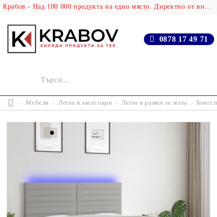
Крабов - Над 100 000 продукта на едно място. Директно от вносителя!
0878 17 49 71
Мебели
Легла и аксесоари
Легла и рамки за легла
Бокссп