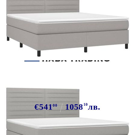
Tweet
Сподели
Боксспринг легло с матрак и LED,
светлосиво, 160x200 см, плат
€541
1058
10
лв.
00
В наличност: 44 бр.