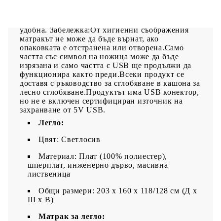
въртене.Благоприятен за кожата топ матрак:
Протекторът за матрак има издръжлива, както и
щадяща кожата материя, което я прави мека и
удобна. Забележка:От хигиенни съображения
матракът не може да бъде върнат, ако
опаковката е отстранена или отворена.Само
частта със символ на ножица може да бъде
изрязана и само частта с USB ще продължи да
функционира както преди.Всеки продукт се
доставя с ръководство за сглобяване в кашона за
лесно сглобяване.Продуктът има USB конектор,
но не е включен сертифициран източник на
захранване от 5V USB.
Легло:
Цвят: Светлосив
Материал: Плат (100% полиестер),
шперплат, инженерно дърво, масивна
лиственица
Общи размери: 203 x 160 x 118/128 см (Д x
Ш x В)
Матрак за легло: