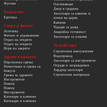
Футони
Озеленяване
Двор и градина
Възрастни
Аксесоари за камини и
Еротика
печки на дърва
Камини
Спорт и фитнес
Чадъри за дъжд
Атлетика
Аварийна готовност
Фитнес и упражнения
Аксесоари за пушачи
Отдих на открито
Отдих на открито
За майстора
Игри на закрито
Строителни консумативи
Водопровод
Здраве и красота
Аксесоари за инструменти
Персонална грижа
Огради и заграждения
Почистване и грижа за
Хардуер аксесоари
бижута
Строителни материали
Грижа за здравето
Инструменти
Помпи
Помпи
Инструменти
Катинари и ключове
Катинари и ключове