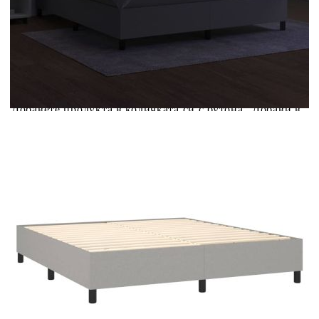
Купи на изплащане
Credit calculator
Боксспринг легло с матрак и LED, светлосиво,
160x200 см, плат
Please select credit institution
Цена на продукта:
€541.00
Extraction of information from credit institutions
Предоставената таблица е с информационна цел.
Добавете продукта в количката си с бутона "Добави в
количката" и при поръчка ще можете да изберете броя
вноски на кредита.
Acest tabel are caracter informativ. Adăugați produsul în
coșul de cumpărături unde veți putea selecta detaliile
cererii de creditare.
Предоставената таблица е с информационна цел.
Добавете продукта в количката си с бутона "Добави в
количката" и при поръчка ще можете да изберете броя
вноски на кредита.
Предоставената таблица е с информационна цел.
Добавете продукта в количката си с бутона "Добави в
количката" и при поръчка ще можете да изберете броя