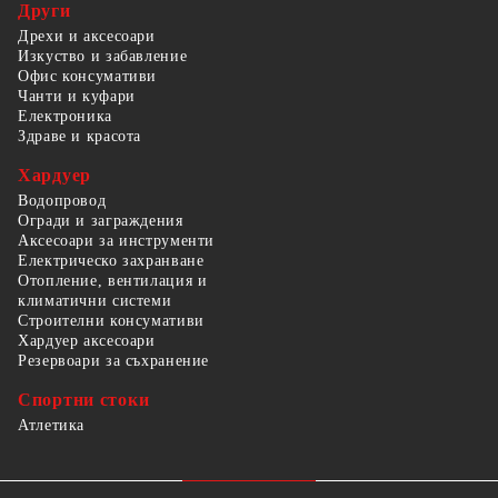
Други
Дрехи и аксесоари
Изкуство и забавление
Офис консумативи
Чанти и куфари
Електроника
Здраве и красота
Хардуер
Водопровод
Огради и заграждения
Аксесоари за инструменти
Електрическо захранване
Отопление, вентилация и
климатични системи
Строителни консумативи
Хардуер аксесоари
Резервоари за съхранение
Спортни стоки
Атлетика