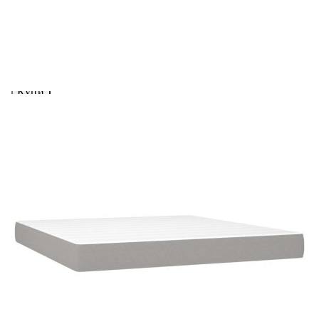
вноски на кредита.
Предоставената таблица е с информационна цел.
Добавете продукта в количката си с бутона "Добави в
количката" и при поръчка ще можете да изберете броя
вноски на кредита.
Предоставената таблица е с информационна цел.
Добавете продукта в количката си с бутона "Добави в
количката" и при поръчка ще можете да изберете броя
вноски на кредита.
Когато плащате с NewPay, всъщност NewPay плаща
поръчката Ви вместо Вас. Вие я получавате и
разполагате с три начина да я платите към тях:
Отложено до 30 дни от момента на изпращане на
поръчката без оскъпяване. За покупки на стойност до
400 лв. / €204,52
Плащане на 4 вноски. Заплащате 20% от стойността на
поръчката си на момента с карта. Останалата сума се
разделя на 3 равни месечни вноски без оскъпяване. За
покупки на стойност до 1000 лв. / €511.31
Плащане на 6 вноски. Стойността на поръчката се
разпределя в 6 равни месечни вноски с оскъпяване. За