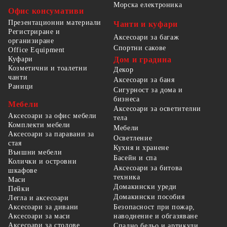
Морска електроника
Офис консумативи
Презентационни материали
Чанти и куфари
Регистриране и
Аксесоари за багаж
организиране
Спортни сакове
Office Equipment
Куфари
Дом и градина
Козметични и тоалетни
Декор
чанти
Аксесоари за баня
Раници
Сигурност за дома и
бизнеса
Мебели
Аксесоари за осветителни
Аксесоари за офис мебели
тела
Комплекти мебели
Мебели
Аксесоари за паравани за
Осветление
стая
Кухня и хранене
Външни мебели
Басейн и спа
Колички и островни
Аксесоари за битова
шкафове
техника
Маси
Домакински уреди
Пейки
Домакински пособия
Легла и аксесоари
Безопасност при пожар,
Аксесоари за дивани
наводнение и обгазяване
Аксесоари за маси
Аксесоари за столове
Спално бельо и артикули