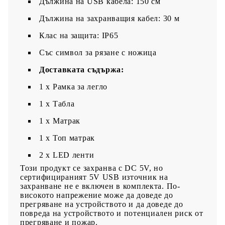
Дължина на USB кабела: 150 см
Дължина на захранващия кабел: 30 м
Клас на защита: IP65
Със символ за рязане с ножица
Доставката съдържа:
1 x Рамка за легло
1 x Табла
1 x Матрак
1 х Топ матрак
2 x LED ленти
Този продукт се захранва с DC 5V, но
сертифицираният 5V USB източник на
захранване не е включен в комплекта. По-
високото напрежение може да доведе до
прегряване на устройството и да доведе до
повреда на устройството и потенциален риск от
прегряване и пожар.