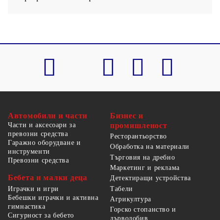
Автомобили и части
Бизнес и
Части и аксесоари за
промишленост
превозни средства
Ресторантьорство
Гаражно оборудване и
Обработка на материали
инструменти
Търговия на дребно
Превозни средства
Маркетинг и реклама
Бебета и малки деца
Детектиращи устройства
Табели
Играчки и игри
Бебешки играчки и активна
Агрикултура
гимнастика
Горско стопанство и
Сигурност за бебето
дърводобив