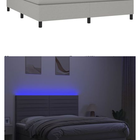
Време за доставка: 5 до 9 дни
Безплатна доставка до адрес при плащане по банков път
Цвят:
Бял
Материал:
Текстил (100% полиестер)
Размери:
160 x 200 x 5 см (Ш x Д x В)
EAN code:
8720287384892
Общи размери:
203 x 160 x 118/128 см (Д x Ш x В)
Напрежение:
DC 5 V
Материал на пълнежа:
Пяна
Дължина на захранващия кабел:
30 м
Клас на защита:
IP65
Дължина на USB кабела:
150 см
Материал за пълнеж:
Покет пружини, пяна
Материал на топ матрака:
Плат (100% полиестер)
Дължина (всяка):
55 см