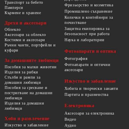
Транспорт за бебето
Фризьорство и козметика
Памперси
Промишлено съхранение
Кърмене и хранене
Колички и контейнери за
Дрехи и аксесоари
почистване
Защитна екипировка за
Облекло
безопасност при работа
Аксесоари за облекло
Костюми и аксесоари
Наука и лаборатории
Ръчни чанти, портфейли и
куфари
Фотоапарати и оптика
Фотография
За домашните любимци
Фотоапарати и оптични
Пособия за малки животни
аксесоари
Изделия за рибки
Стълби и рампи за
Изкуство и забавление
домашни любимци
Пособия за сресване и
Хобита и творчески занаяти
постригване на домашни
Партита и празненства
любимци
Изделия за домашни
Електроника
любимци
Аксесоари за електроника
Хоби и развлечение
Видео
Изкуство и забавление
Аудио