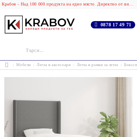
Крабов - Над 100 000 продукта на едно място. Директно от вносителя!
0878 17 49 71
Мебели
Легла и аксесоари
Легла и рамки за легла
Бокссп