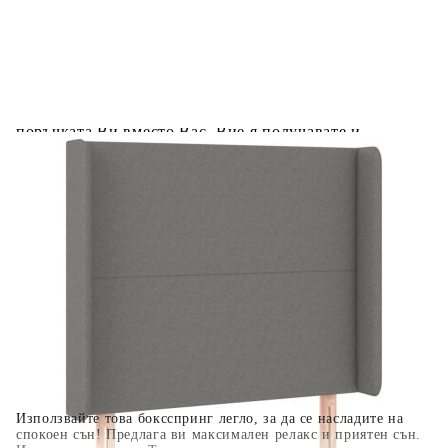
Предоставената таблица е с информационна цел.
Добавете продукта в количката си с бутона "Добави в
количката" и при поръчка ще можете да изберете броя
вноски на кредита.
Когато плащате с NewPay, всъщност NewPay плаща
поръчката Ви вместо Вас. Вие я получавате и
разполагате с три начина да я платите към тях:
Отложено до 30 дни от момента на изпращане на
поръчката без оскъпяване. За покупки на стойност до
400 лв. / €204,52
Плащане на 4 вноски. Заплащате 20% от стойността на
поръчката си на момента с карта. Останалата сума се
разделя на 3 равни месечни вноски без оскъпяване. За
покупки на стойност до 1000 лв. / €511.31
Плащане на 6 вноски. Стойността на поръчката се
разпределя в 6 равни месечни вноски с оскъпяване. За
покупки на стойност до 2000 лв. / €1022.61
Използвайте това боксспринг легло, за да се насладите на
спокоен сън! Предлага ви максимален релакс и приятен сън.