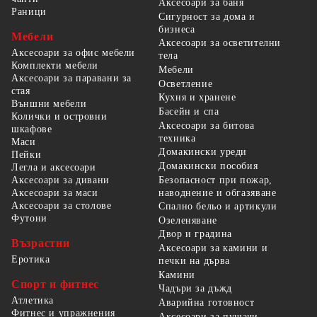
Аксесоари за баня
Раници
Сигурност за дома и
бизнеса
Мебели
Аксесоари за осветителни
Аксесоари за офис мебели
тела
Комплекти мебели
Мебели
Аксесоари за паравани за
Осветление
стая
Кухня и хранене
Външни мебели
Басейн и спа
Колички и островни
Аксесоари за битова
шкафове
техника
Маси
Домакински уреди
Пейки
Домакински пособия
Легла и аксесоари
Безопасност при пожар,
Аксесоари за дивани
наводнение и обгазяване
Аксесоари за маси
Аксесоари за столове
Спално бельо и артикули
Футони
Озеленяване
Двор и градина
Възрастни
Аксесоари за камини и
Еротика
печки на дърва
Камини
Спорт и фитнес
Чадъри за дъжд
Атлетика
Аварийна готовност
Фитнес и упражнения
Аксесоари за пушачи