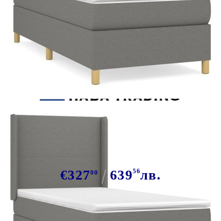
Tweet
Сподели
Боксспринг легло с матрак,
тъмносив, 80x200 см, плат
€327
639
56
лв.
00
В наличност: 33 бр.