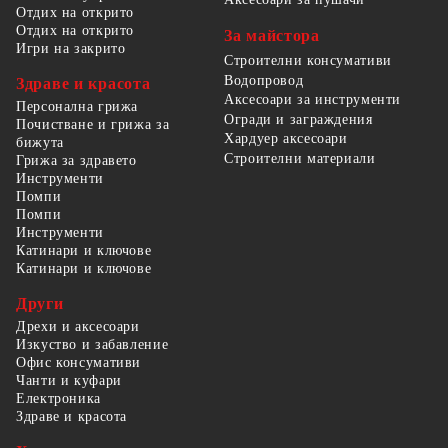
Отдих на открито
Отдих на открито
За майстора
Игри на закрито
Строителни консумативи
Водопровод
Здраве и красота
Аксесоари за инструменти
Персонална грижа
Огради и заграждения
Почистване и грижа за
Хардуер аксесоари
бижута
Строителни материали
Грижа за здравето
Инструменти
Помпи
Помпи
Инструменти
Катинари и ключове
Катинари и ключове
Други
Дрехи и аксесоари
Изкуство и забавление
Офис консумативи
Чанти и куфари
Електроника
Здраве и красота