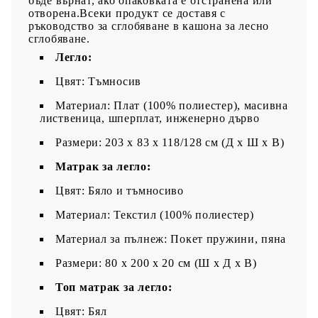
бъде върнат, ако опаковката е отстранена или
отворена.Всеки продукт се доставя с
ръководство за сглобяване в кашона за лесно
сглобяване.
Легло:
Цвят: Тъмносив
Материал: Плат (100% полиестер), масивна
лиственица, шперплат, инженерно дърво
Размери: 203 x 83 x 118/128 см (Д x Ш x В)
Матрак за легло:
Цвят: Бяло и тъмносиво
Материал: Текстил (100% полиестер)
Материал за пълнеж: Покет пружини, пяна
Размери: 80 x 200 x 20 см (Ш x Д x В)
Топ матрак за легло:
Цвят: Бял