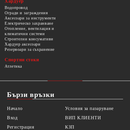
Хардуер
Водопровод
Огради и заграждения
Аксесоари за инструменти
Електрическо захранване
Отопление, вентилация и
климатични системи
Строителни консумативи
Хардуер аксесоари
Резервоари за съхранение
Спортни стоки
Атлетика
Бързи връзки
Начало
Условия за пазаруване
Вход
ВИП КЛИЕНТИ
Регистрация
КЗП