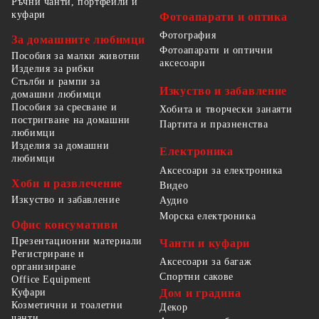
Ръчни чанти, портфейли и
куфари
Фотоапарати и оптика
Фотография
За домашните любимци
Фотоапарати и оптични
Пособия за малки животни
аксесоари
Изделия за рибки
Стълби и рампи за
Изкуство и забавление
домашни любимци
Пособия за сресване и
Хобита и творчески занаяти
постригване на домашни
Партита и празненства
любимци
Изделия за домашни
Електроника
любимци
Аксесоари за електроника
Хоби и развлечение
Видео
Изкуство и забавление
Аудио
Морска електроника
Офис консумативи
Презентационни материали
Чанти и куфари
Регистриране и
Аксесоари за багаж
организиране
Спортни сакове
Office Equipment
Куфари
Дом и градина
Козметични и тоалетни
Декор
чанти