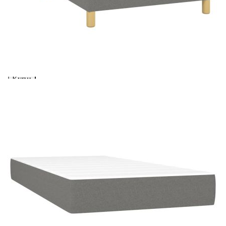
Предоставената таблица е с информационна цел.
Добавете продукта в количката си с бутона "Добави в
количката" и при поръчка ще можете да изберете броя
вноски на кредита.
Acest tabel are caracter informativ. Adăugați produsul în
coșul de cumpărături unde veți putea selecta detaliile
cererii de creditare.
Предоставената таблица е с информационна цел.
Добавете продукта в количката си с бутона "Добави в
количката" и при поръчка ще можете да изберете броя
вноски на кредита.
Предоставената таблица е с информационна цел.
Добавете продукта в количката си с бутона "Добави в
количката" и при поръчка ще можете да изберете броя
вноски на кредита.
Предоставената таблица е с информационна цел.
Добавете продукта в количката си с бутона "Добави в
количката" и при поръчка ще можете да изберете броя
вноски на кредита.