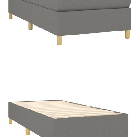
Време за доставка: 5 до 9 дни
Безплатна доставка до адрес при плащане по банков път
Цвят:
Бял
Материал:
Текстил (100% полиестер)
Размери:
80 x 200 x 5 см (Ш x Д x В)
EAN code:
8720287335597
Материал на пълнежа:
Пяна
Материал за пълнеж:
Покет пружини, пяна
Материал на топ матрака:
Плат (100% полиестер)
Купи на изплащане
Credit calculator
Боксспринг легло с матрак, тъмносив, 80x200 см, плат
Please select credit institution
Цена на продукта:
€327.00
Extraction of information from credit institutions