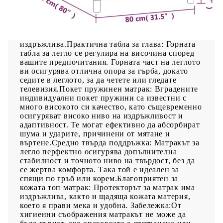
насладите на спокоен сън! Предлага ви
максимален релакс и приятен сън. Издържлива
тъкан: Тъканта се отличава със семпъл и
изчистен вид и е дишаща и
издръжлива.Практична табла за глава: Горната
табла за легло се регулира на височина според
вашите предпочитания. Горната част на леглото
ви осигурява отлична опора за гърба, докато
седите в леглото, за да четете или гледате
телевизия.Покет пружинен матрак: Вградените
индивидуални покет пружини са известни с
много високото си качество, като същевременно
осигуряват високо ниво на издръжливост и
адаптивност. Те могат ефективно да абсорбират
шума и ударите, причинени от мятане и
въртене.Средно твърда поддръжка: Матракът за
легло перфектно осигурява допълнителна
стабилност и точното ниво на твърдост, без да
се жертва комфорта. Така той е идеален за
спящи по гръб или корем.Благоприятен за
кожата топ матрак: Протекторът за матрак има
издръжлива, както и щадяща кожата материя,
което я прави мека и удобна. Забележка:От
хигиенни съображения матракът не може да