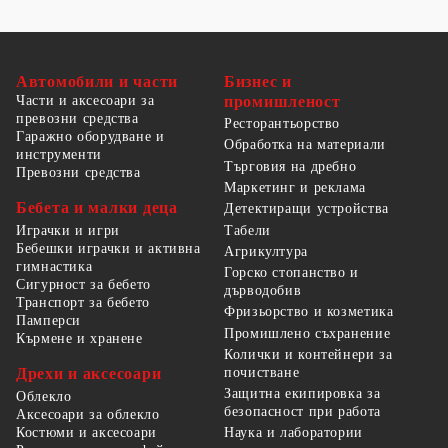
Автомобили и части
Бизнес и
Части и аксесоари за
промишленост
превозни средства
Ресторантьорство
Гаражно оборудване и
Обработка на материали
инструменти
Търговия на дребно
Превозни средства
Маркетинг и реклама
Бебета и малки деца
Детектиращи устройства
Табели
Играчки и игри
Бебешки играчки и активна
Агрикултура
гимнастика
Горско стопанство и
Сигурност за бебето
дърводобив
Транспорт за бебето
Фризьорство и козметика
Памперси
Промишлено съхранение
Кърмене и хранене
Колички и контейнери за
Дрехи и аксесоари
почистване
Защитна екипировка за
Облекло
безопасност при работа
Аксесоари за облекло
Костюми и аксесоари
Наука и лаборатории