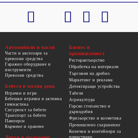
Автомобили и части
Бизнес и
Части и аксесоари за
промишленост
превозни средства
Ресторантьорство
Гаражно оборудване и
Обработка на материали
инструменти
Търговия на дребно
Превозни средства
Маркетинг и реклама
Бебета и малки деца
Детектиращи устройства
Табели
Играчки и игри
Бебешки играчки и активна
Агрикултура
гимнастика
Горско стопанство и
Сигурност за бебето
дърводобив
Транспорт за бебето
Фризьорство и козметика
Памперси
Промишлено съхранение
Кърмене и хранене
Колички и контейнери за
Дрехи и аксесоари
почистване