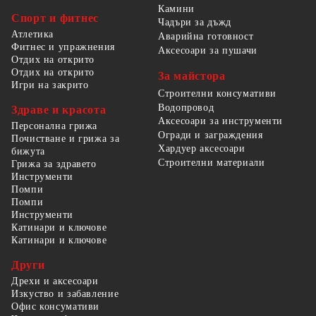
Камини
Спорт и фитнес
Чадъри за дъжд
Атлетика
Аварийна готовност
Фитнес и упражнения
Аксесоари за пушачи
Отдих на открито
Отдих на открито
За майстора
Игри на закрито
Строителни консумативи
Водопровод
Здраве и красота
Аксесоари за инструменти
Персонална грижа
Огради и заграждения
Почистване и грижа за
Хардуер аксесоари
бижута
Строителни материали
Грижа за здравето
Инструменти
Помпи
Помпи
Инструменти
Катинари и ключове
Катинари и ключове
Други
Дрехи и аксесоари
Изкуство и забавление
Офис консумативи