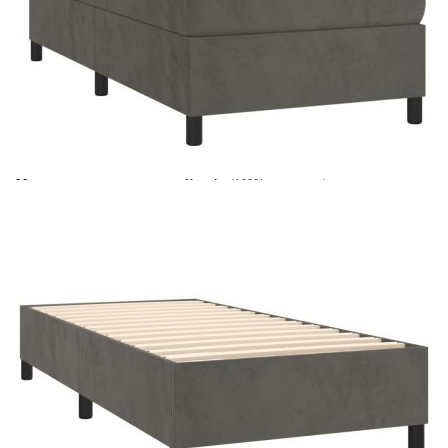
Време за доставка: 5 до 9 дни
Безплатна доставка до адрес при плащане по банков път
Цвят:
Бял
Материал:
Кадифе (100% полиестер)
Размери:
90 x 190 x 5 см (Ш x Д x В)
EAN code:
8720287429401
Материал на пълнежа:
Пяна
Материал за пълнеж:
Покет пружини, пяна
Материал на топ матрака:
Плат (100% полиестер)
Купи на изплащане
Credit calculator
Боксспринг легло с матрак, тъмносив, 90x190 см,
кадифе
Please select credit institution
Цена на продукта:
€325.00