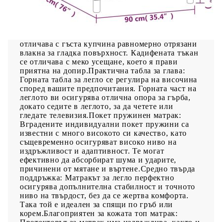
Използвайте това боксспринг легло, за да се
насладите на спокоен сън! Предлага ви
максимален релакс и приятен сън. Меко кадифе:
Кадифето е мека и луксозна материя, която се
отличава с гъста купчина равномерно отрязани
влакна за гладка повърхност. Кадифената тъкан
се отличава с меко усещане, което я прави
приятна на допир.Практична табла за глава:
Горната табла за легло се регулира на височина
според вашите предпочитания. Горната част на
леглото ви осигурява отлична опора за гърба,
докато седите в леглото, за да четете или
гледате телевизия.Покет пружинен матрак:
Вградените индивидуални покет пружини са
известни с много високото си качество, като
същевременно осигуряват високо ниво на
издръжливост и адаптивност. Те могат
ефективно да абсорбират шума и ударите,
причинени от мятане и въртене.Средно твърда
поддръжка: Матракът за легло перфектно
осигурява допълнителна стабилност и точното
ниво на твърдост, без да се жертва комфорта.
Така той е идеален за спящи по гръб или
корем.Благоприятен за кожата топ матрак: