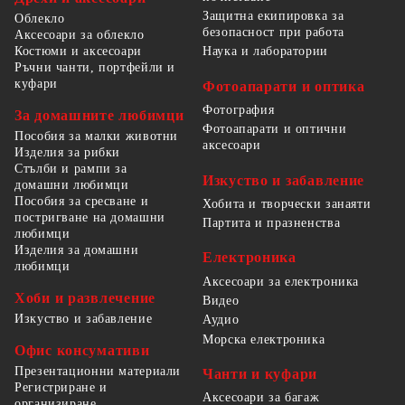
Защитна екипировка за
Облекло
безопасност при работа
Аксесоари за облекло
Костюми и аксесоари
Наука и лаборатории
Ръчни чанти, портфейли и
куфари
Фотоапарати и оптика
Фотография
За домашните любимци
Фотоапарати и оптични
Пособия за малки животни
аксесоари
Изделия за рибки
Стълби и рампи за
Изкуство и забавление
домашни любимци
Пособия за сресване и
Хобита и творчески занаяти
постригване на домашни
Партита и празненства
любимци
Изделия за домашни
Електроника
любимци
Аксесоари за електроника
Хоби и развлечение
Видео
Изкуство и забавление
Аудио
Морска електроника
Офис консумативи
Презентационни материали
Чанти и куфари
Регистриране и
Аксесоари за багаж
организиране