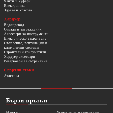
Чанти и куфари
Електроника
Здраве и красота
Хардуер
Водопровод
Огради и заграждения
Аксесоари за инструменти
Електрическо захранване
Отопление, вентилация и
климатични системи
Строителни консумативи
Хардуер аксесоари
Резервоари за съхранение
Спортни стоки
Атлетика
Бързи връзки
Начало
Условия за пазаруване