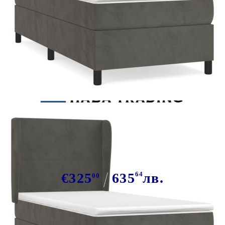
Tweet
Сподели
Боксспринг легло с матрак,
тъмносив, 90x190 см, кадифе
€325
635
64
лв.
00
В наличност: 76 бр.