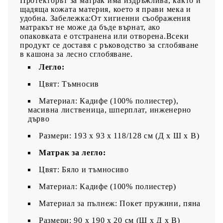
Протекторът за матрак има издръжлива, както и
щадяща кожата материя, което я прави мека и
удобна. Забележка:От хигиенни съображения
матракът не може да бъде върнат, ако
опаковката е отстранена или отворена.Всеки
продукт се доставя с ръководство за сглобяване
в кашона за лесно сглобяване.
Легло:
Цвят: Тъмносив
Материал: Кадифе (100% полиестер),
масивна лиственица, шперплат, инженерно
дърво
Размери: 193 x 93 x 118/128 см (Д x Ш x В)
Матрак за легло:
Цвят: Бяло и тъмносиво
Материал: Кадифе (100% полиестер)
Материал за пълнеж: Покет пружини, пяна
Размери: 90 x 190 x 20 см (Ш x Д x В)