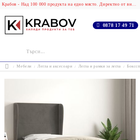
Крабов - Над 100 000 продукта на едно място. Директно от вносителя!
0878 17 49 71
Мебели
Легла и аксесоари
Легла и рамки за легла
Бокссп