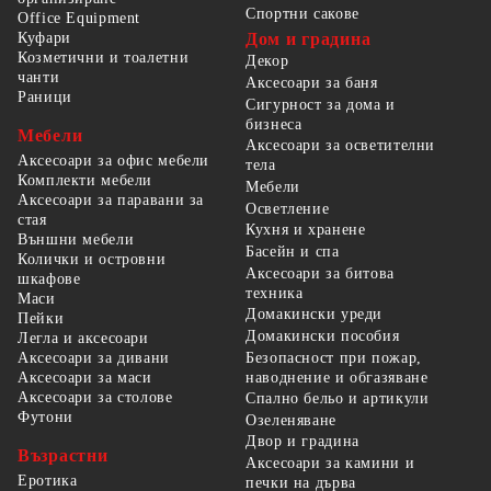
Спортни сакове
Office Equipment
Куфари
Дом и градина
Козметични и тоалетни
Декор
чанти
Аксесоари за баня
Раници
Сигурност за дома и
бизнеса
Мебели
Аксесоари за осветителни
Аксесоари за офис мебели
тела
Комплекти мебели
Мебели
Аксесоари за паравани за
Осветление
стая
Кухня и хранене
Външни мебели
Басейн и спа
Колички и островни
Аксесоари за битова
шкафове
техника
Маси
Домакински уреди
Пейки
Домакински пособия
Легла и аксесоари
Безопасност при пожар,
Аксесоари за дивани
наводнение и обгазяване
Аксесоари за маси
Аксесоари за столове
Спално бельо и артикули
Футони
Озеленяване
Двор и градина
Възрастни
Аксесоари за камини и
Еротика
печки на дърва