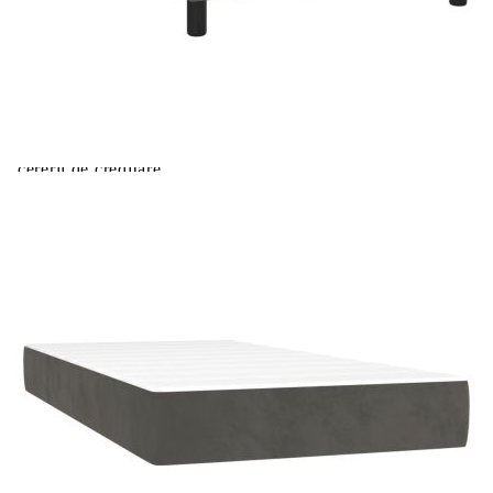
Extraction of information from credit institutions
Предоставената таблица е с информационна цел.
Добавете продукта в количката си с бутона "Добави в
количката" и при поръчка ще можете да изберете броя
вноски на кредита.
Acest tabel are caracter informativ. Adăugați produsul în
coșul de cumpărături unde veți putea selecta detaliile
cererii de creditare.
Предоставената таблица е с информационна цел.
Добавете продукта в количката си с бутона "Добави в
количката" и при поръчка ще можете да изберете броя
вноски на кредита.
Предоставената таблица е с информационна цел.
Добавете продукта в количката си с бутона "Добави в
количката" и при поръчка ще можете да изберете броя
вноски на кредита.
Предоставената таблица е с информационна цел.
Добавете продукта в количката си с бутона "Добави в
количката" и при поръчка ще можете да изберете броя
вноски на кредита.