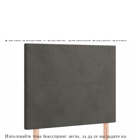
Предоставената таблица е с информационна цел.
Добавете продукта в количката си с бутона "Добави в
количката" и при поръчка ще можете да изберете броя
вноски на кредита.
Когато плащате с NewPay, всъщност NewPay плаща
поръчката Ви вместо Вас. Вие я получавате и
разполагате с три начина да я платите към тях:
Отложено до 30 дни от момента на изпращане на
поръчката без оскъпяване. За покупки на стойност до
400 лв. / €204,52
Плащане на 4 вноски. Заплащате 20% от стойността на
поръчката си на момента с карта. Останалата сума се
разделя на 3 равни месечни вноски без оскъпяване. За
покупки на стойност до 1000 лв. / €511.31
Плащане на 6 вноски. Стойността на поръчката се
разпределя в 6 равни месечни вноски с оскъпяване. За
покупки на стойност до 2000 лв. / €1022.61
Използвайте това боксспринг легло, за да се насладите на