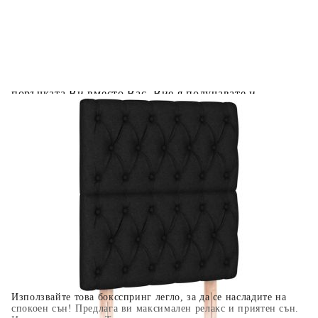
Предоставената таблица е с информационна цел.
Добавете продукта в количката си с бутона "Добави в
количката" и при поръчка ще можете да изберете броя
вноски на кредита.
Когато плащате с NewPay, всъщност NewPay плаща
поръчката Ви вместо Вас. Вие я получавате и
разполагате с три начина да я платите към тях:
Отложено до 30 дни от момента на изпращане на
поръчката без оскъпяване. За покупки на стойност до
400 лв. / €204,52
Плащане на 4 вноски. Заплащате 20% от стойността на
поръчката си на момента с карта. Останалата сума се
разделя на 3 равни месечни вноски без оскъпяване. За
покупки на стойност до 1000 лв. / €511.31
Плащане на 6 вноски. Стойността на поръчката се
разпределя в 6 равни месечни вноски с оскъпяване. За
покупки на стойност до 2000 лв. / €1022.61
Използвайте това боксспринг легло, за да се насладите на
спокоен сън! Предлага ви максимален релакс и приятен сън.