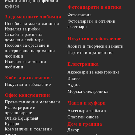
Ръчни чанти, портфейли и
куфари
Фотоапарати и оптика
Фотография
За домашните любимци
Фотоапарати и оптични
Пособия за малки животни
аксесоари
Изделия за рибки
Стълби и рампи за
Изкуство и забавление
домашни любимци
Пособия за сресване и
Хобита и творчески занаяти
постригване на домашни
Партита и празненства
любимци
Изделия за домашни
Електроника
любимци
Аксесоари за електроника
Хоби и развлечение
Видео
Изкуство и забавление
Аудио
Морска електроника
Офис консумативи
Презентационни материали
Чанти и куфари
Регистриране и
Аксесоари за багаж
организиране
Спортни сакове
Office Equipment
Куфари
Дом и градина
Козметични и тоалетни
Декор
чанти