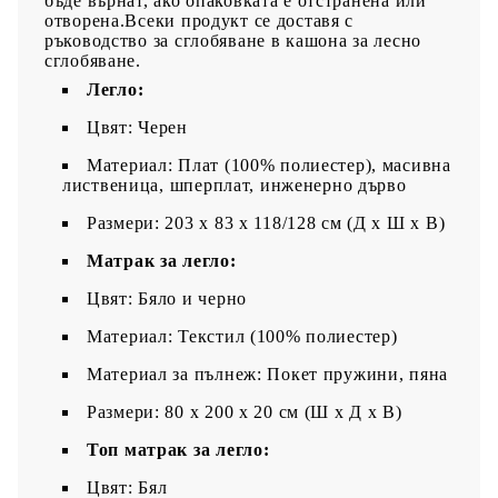
бъде върнат, ако опаковката е отстранена или
отворена.Всеки продукт се доставя с
ръководство за сглобяване в кашона за лесно
сглобяване.
Легло:
Цвят: Черен
Материал: Плат (100% полиестер), масивна
лиственица, шперплат, инженерно дърво
Размери: 203 x 83 x 118/128 см (Д x Ш x В)
Матрак за легло:
Цвят: Бяло и черно
Материал: Текстил (100% полиестер)
Материал за пълнеж: Покет пружини, пяна
Размери: 80 x 200 x 20 см (Ш x Д x В)
Топ матрак за легло:
Цвят: Бял