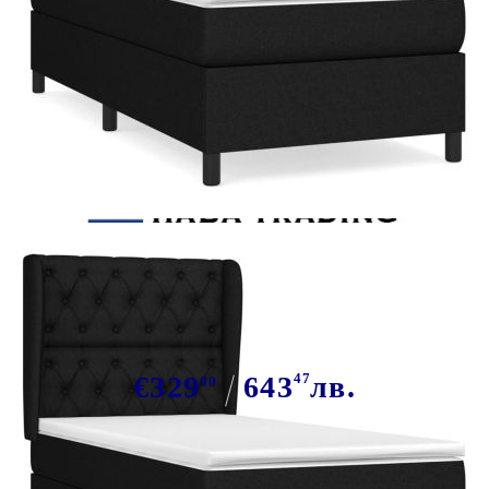
Tweet
Сподели
Боксспринг легло с матрак, черно,
80x200 см, плат
€329
643
47
лв.
00
В наличност: 39 бр.