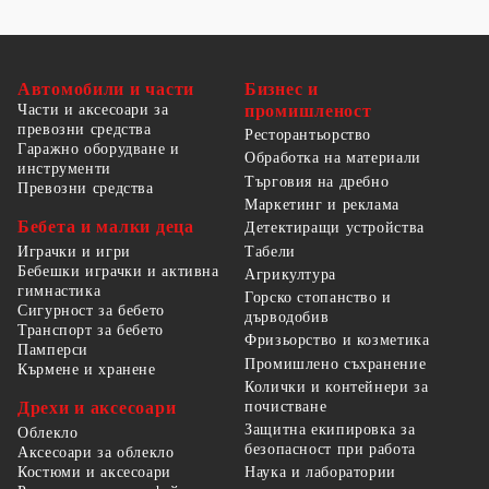
Автомобили и части
Бизнес и
Части и аксесоари за
промишленост
превозни средства
Ресторантьорство
Гаражно оборудване и
Обработка на материали
инструменти
Търговия на дребно
Превозни средства
Маркетинг и реклама
Бебета и малки деца
Детектиращи устройства
Табели
Играчки и игри
Бебешки играчки и активна
Агрикултура
гимнастика
Горско стопанство и
Сигурност за бебето
дърводобив
Транспорт за бебето
Фризьорство и козметика
Памперси
Промишлено съхранение
Кърмене и хранене
Колички и контейнери за
Дрехи и аксесоари
почистване
Защитна екипировка за
Облекло
безопасност при работа
Аксесоари за облекло
Костюми и аксесоари
Наука и лаборатории