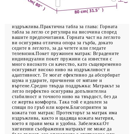
насладите на спокоен сън! Предлага ви
максимален релакс и приятен сън. Издържлива
тъкан: Тъканта се отличава със семпъл и
изчистен вид и е дишаща и
издръжлива.Практична табла за глава: Горната
табла за легло се регулира на височина според
вашите предпочитания. Горната част на леглото
ви осигурява отлична опора за гърба, докато
седите в леглото, за да четете или гледате
телевизия.Покет пружинен матрак: Вградените
индивидуални покет пружини са известни с
много високото си качество, като същевременно
осигуряват високо ниво на издръжливост и
адаптивност. Те могат ефективно да абсорбират
шума и ударите, причинени от мятане и
въртене.Средно твърда поддръжка: Матракът за
легло перфектно осигурява допълнителна
стабилност и точното ниво на твърдост, без да
се жертва комфорта. Така той е идеален за
спящи по гръб или корем.Благоприятен за
кожата топ матрак: Протекторът за матрак има
издръжлива, както и щадяща кожата материя,
което я прави мека и удобна. Забележка:От
хигиенни съображения матракът не може да