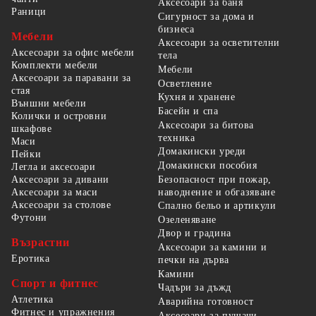
Аксесоари за баня
Раници
Сигурност за дома и
бизнеса
Мебели
Аксесоари за осветителни
Аксесоари за офис мебели
тела
Комплекти мебели
Мебели
Аксесоари за паравани за
Осветление
стая
Кухня и хранене
Външни мебели
Басейн и спа
Колички и островни
Аксесоари за битова
шкафове
техника
Маси
Домакински уреди
Пейки
Домакински пособия
Легла и аксесоари
Безопасност при пожар,
Аксесоари за дивани
наводнение и обгазяване
Аксесоари за маси
Аксесоари за столове
Спално бельо и артикули
Футони
Озеленяване
Двор и градина
Възрастни
Аксесоари за камини и
Еротика
печки на дърва
Камини
Спорт и фитнес
Чадъри за дъжд
Атлетика
Аварийна готовност
Фитнес и упражнения
Аксесоари за пушачи