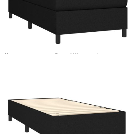
Време за доставка: 5 до 9 дни
Безплатна доставка до адрес при плащане по банков път
Цвят:
Бял
Материал:
Текстил (100% полиестер)
Размери:
80 x 200 x 5 см (Ш x Д x В)
EAN code:
8720287420354
Материал на пълнежа:
Пяна
Материал за пълнеж:
Покет пружини, пяна
Материал на топ матрака:
Плат (100% полиестер)
Купи на изплащане
Credit calculator
Боксспринг легло с матрак, черно, 80x200 см, плат
Please select credit institution
Цена на продукта:
€329.00
Extraction of information from credit institutions