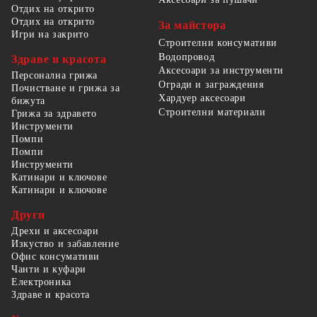
Отдих на открито
Отдих на открито
За майстора
Игри на закрито
Строителни консумативи
Водопровод
Здраве и красота
Аксесоари за инструменти
Персонална грижа
Огради и заграждения
Почистване и грижа за
Хардуер аксесоари
бижута
Строителни материали
Грижа за здравето
Инструменти
Помпи
Помпи
Инструменти
Катинари и ключове
Катинари и ключове
Други
Дрехи и аксесоари
Изкуство и забавление
Офис консумативи
Чанти и куфари
Електроника
Здраве и красота