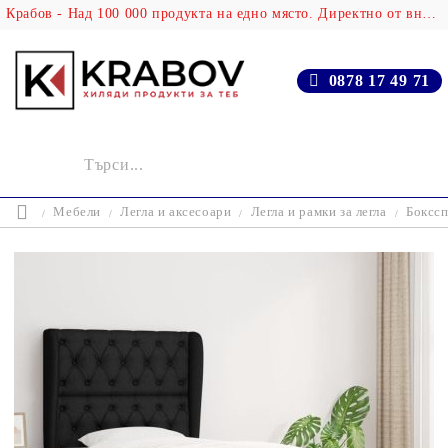
Крабов - Над 100 000 продукта на едно място. Директно от вносителя!
0878 17 49 71
Мебели
Легла и аксесоари
Легла и рамки за легла
Бокссп