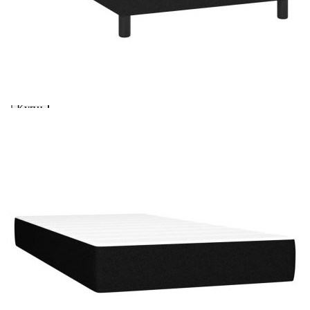
Предоставената таблица е с информационна цел.
Добавете продукта в количката си с бутона "Добави в
количката" и при поръчка ще можете да изберете броя
вноски на кредита.
Acest tabel are caracter informativ. Adăugați produsul în
coșul de cumpărături unde veți putea selecta detaliile
cererii de creditare.
Предоставената таблица е с информационна цел.
Добавете продукта в количката си с бутона "Добави в
количката" и при поръчка ще можете да изберете броя
вноски на кредита.
Предоставената таблица е с информационна цел.
Добавете продукта в количката си с бутона "Добави в
количката" и при поръчка ще можете да изберете броя
вноски на кредита.
Предоставената таблица е с информационна цел.
Добавете продукта в количката си с бутона "Добави в
количката" и при поръчка ще можете да изберете броя
вноски на кредита.