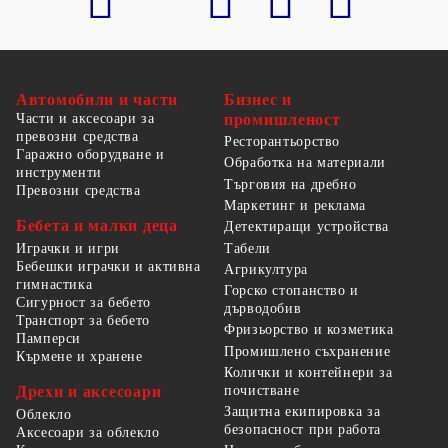
Автомобили и части
Бизнес и
Части и аксесоари за
промишленост
превозни средства
Ресторантьорство
Гаражно оборудване и
Обработка на материали
инструменти
Търговия на дребно
Превозни средства
Маркетинг и реклама
Бебета и малки деца
Детектиращи устройства
Табели
Играчки и игри
Бебешки играчки и активна
Агрикултура
гимнастика
Горско стопанство и
Сигурност за бебето
дърводобив
Транспорт за бебето
Фризьорство и козметика
Памперси
Промишлено съхранение
Кърмене и хранене
Колички и контейнери за
Дрехи и аксесоари
почистване
Защитна екипировка за
Облекло
безопасност при работа
Аксесоари за облекло