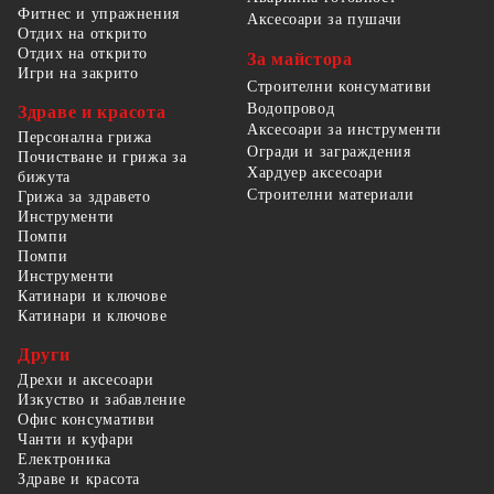
Фитнес и упражнения
Аксесоари за пушачи
Отдих на открито
Отдих на открито
За майстора
Игри на закрито
Строителни консумативи
Водопровод
Здраве и красота
Аксесоари за инструменти
Персонална грижа
Огради и заграждения
Почистване и грижа за
Хардуер аксесоари
бижута
Строителни материали
Грижа за здравето
Инструменти
Помпи
Помпи
Инструменти
Катинари и ключове
Катинари и ключове
Други
Дрехи и аксесоари
Изкуство и забавление
Офис консумативи
Чанти и куфари
Електроника
Здраве и красота