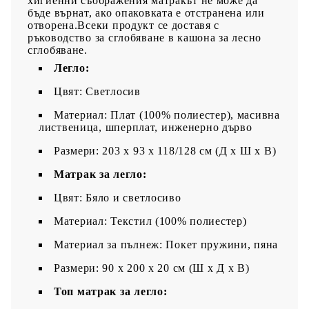
хигиенни съображения матракът не може да
бъде върнат, ако опаковката е отстранена или
отворена.Всеки продукт се доставя с
ръководство за сглобяване в кашона за лесно
сглобяване.
Легло:
Цвят: Светлосив
Материал: Плат (100% полиестер), масивна
лиственица, шперплат, инженерно дърво
Размери: 203 x 93 x 118/128 см (Д x Ш x В)
Матрак за легло:
Цвят: Бяло и светлосиво
Материал: Текстил (100% полиестер)
Материал за пълнеж: Покет пружини, пяна
Размери: 90 x 200 x 20 см (Ш x Д x В)
Топ матрак за легло: