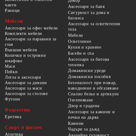
Декор
чанти
Аксесоари за баня
Раници
Сигурност за дома и
бизнеса
Мебели
Аксесоари за осветителни
Аксесоари за офис мебели
тела
Комплекти мебели
Мебели
Аксесоари за паравани за
Осветление
стая
Кухня и хранене
Външни мебели
Басейн и спа
Колички и островни
Аксесоари за битова
шкафове
техника
Маси
Домакински уреди
Пейки
Домакински пособия
Легла и аксесоари
Безопасност при пожар,
Аксесоари за дивани
наводнение и обгазяване
Аксесоари за маси
Аксесоари за столове
Спално бельо и артикули
Футони
Озеленяване
Двор и градина
Възрастни
Аксесоари за камини и
Еротика
печки на дърва
Камини
Спорт и фитнес
Чадъри за дъжд
Атлетика
Аварийна готовност