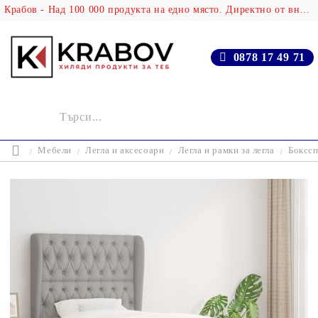
Крабов - Над 100 000 продукта на едно място. Директно от вносителя!
0878 17 49 71
Мебели
Легла и аксесоари
Легла и рамки за легла
Бокссп