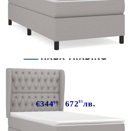
Tweet
Сподели
Боксспринг легло с матрак,
светлосиво, 90x200 см, плат
€344
672
81
лв.
00
В наличност: 103 бр.