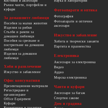
Костюми и аксесоари
Наука и лаборатории
Ръчни чанти, портфейли и
куфари
Фотоапарати и оптика
Фотография
За домашните любимци
Фотоапарати и оптични
Пособия за малки животни
аксесоари
Изделия за рибки
Стълби и рампи за
Изкуство и забавление
домашни любимци
Пособия за сресване и
Хобита и творчески занаяти
постригване на домашни
Партита и празненства
любимци
Изделия за домашни
Електроника
любимци
Аксесоари за електроника
Хоби и развлечение
Видео
Изкуство и забавление
Аудио
Морска електроника
Офис консумативи
Презентационни материали
Чанти и куфари
Регистриране и
Аксесоари за багаж
организиране
Спортни сакове
Office Equipment
Куфари
Дом и градина
Козметични и тоалетни