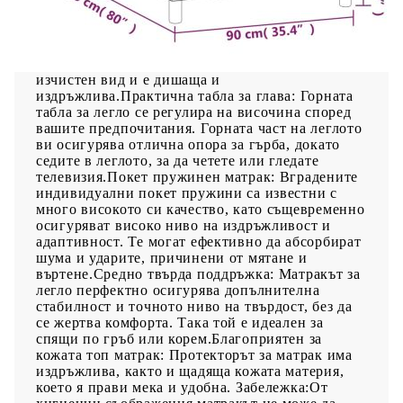
Използвайте това боксспринг легло, за да се
насладите на спокоен сън! Предлага ви
максимален релакс и приятен сън. Издържлива
тъкан: Тъканта се отличава със семпъл и
изчистен вид и е дишаща и
издръжлива.Практична табла за глава: Горната
табла за легло се регулира на височина според
вашите предпочитания. Горната част на леглото
ви осигурява отлична опора за гърба, докато
седите в леглото, за да четете или гледате
телевизия.Покет пружинен матрак: Вградените
индивидуални покет пружини са известни с
много високото си качество, като същевременно
осигуряват високо ниво на издръжливост и
адаптивност. Те могат ефективно да абсорбират
шума и ударите, причинени от мятане и
въртене.Средно твърда поддръжка: Матракът за
легло перфектно осигурява допълнителна
стабилност и точното ниво на твърдост, без да
се жертва комфорта. Така той е идеален за
спящи по гръб или корем.Благоприятен за
кожата топ матрак: Протекторът за матрак има
издръжлива, както и щадяща кожата материя,
което я прави мека и удобна. Забележка:От