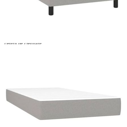
Extraction of information from credit institutions
Предоставената таблица е с информационна цел.
Добавете продукта в количката си с бутона "Добави в
количката" и при поръчка ще можете да изберете броя
вноски на кредита.
Acest tabel are caracter informativ. Adăugați produsul în
coșul de cumpărături unde veți putea selecta detaliile
cererii de creditare.
Предоставената таблица е с информационна цел.
Добавете продукта в количката си с бутона "Добави в
количката" и при поръчка ще можете да изберете броя
вноски на кредита.
Предоставената таблица е с информационна цел.
Добавете продукта в количката си с бутона "Добави в
количката" и при поръчка ще можете да изберете броя
вноски на кредита.
Предоставената таблица е с информационна цел.
Добавете продукта в количката си с бутона "Добави в
количката" и при поръчка ще можете да изберете броя
вноски на кредита.