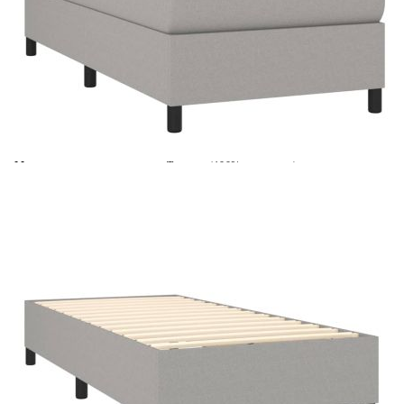
Време за доставка: 5 до 9 дни
Безплатна доставка до адрес при плащане по банков път
Цвят:
Бял
Материал:
Текстил (100% полиестер)
Размери:
90 x 200 x 5 см (Ш x Д x В)
EAN code:
8720287420491
Материал на пълнежа:
Пяна
Материал за пълнеж:
Покет пружини, пяна
Материал на топ матрака:
Плат (100% полиестер)
Купи на изплащане
Credit calculator
Боксспринг легло с матрак, светлосиво, 90x200 см,
плат
Please select credit institution
Цена на продукта:
€344.00