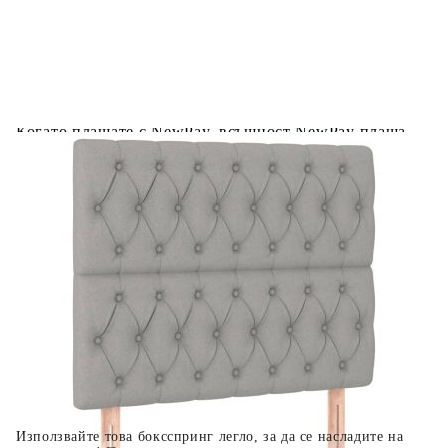
Предоставената таблица е с информационна цел.
Добавете продукта в количката си с бутона "Добави в
количката" и при поръчка ще можете да изберете броя
вноски на кредита.
Когато плащате с NewPay, всъщност NewPay плаща
поръчката Ви вместо Вас. Вие я получавате и
разполагате с три начина да я платите към тях:
Отложено до 30 дни от момента на изпращане на
поръчката без оскъпяване. За покупки на стойност до
400 лв. / €204,52
Плащане на 4 вноски. Заплащате 20% от стойността на
поръчката си на момента с карта. Останалата сума се
разделя на 3 равни месечни вноски без оскъпяване. За
покупки на стойност до 1000 лв. / €511.31
Плащане на 6 вноски. Стойността на поръчката се
разпределя в 6 равни месечни вноски с оскъпяване. За
покупки на стойност до 2000 лв. / €1022.61
Използвайте това боксспринг легло, за да се насладите на