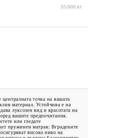
55.000
кг
е централната точка на вашата
жлив материал. Устойчива е на
дава луксозен вид и красотата на
според вашите предпочитания.
четете или гледате
кет пружинен матрак: Вградените
 осигуряват високо ниво на
от мятане и въртене.Благоприятен