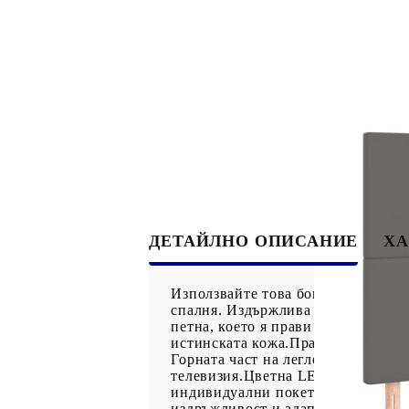
ДЕТАЙЛНО ОПИСАНИЕ
ХА
Използвайте това боксспринг легло
спалня. Издържлива изкуствена к
петна, което я прави лесна за поч
истинската кожа.Практична табла 
Горната част на леглото ви осигуря
телевизия.Цветна LED лента: Вне
индивидуални покет пружини са и
издръжливост и адаптивност. Те м