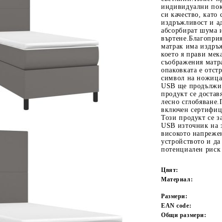
индивидуални пок
си качество, като
издръжливост и ад
абсорбират шума и
въртене.Благоприя
матрак има издръ
което я прави мек
съображения матра
опаковката е отст
символ на ножица 
USB ще продължи 
продукт се достав
Tweet
одели
лесно сглобяване.
включен сертифиц
Този продукт се з
USB източник на з
високото напрежен
устройството и да
потенциален риск 
Цвят:
Материал:
Размери:
EAN code:
Общи размери: