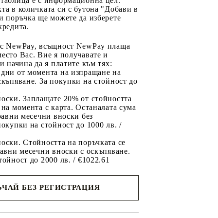
 таблица е с информационна цел.
та в количката си с бутона "Добави в
и поръчка ще можете да изберете
кредита.
 с NewPay, всъщност NewPay плаща
есто Вас. Вие я получавате и
ри начина да я платите към тях:
 дни от момента на изпращане на
скъпяване. За покупки на стойност до
2
носки. Заплащате 20% от стойността
 на момента с карта. Останалата сума
 равни месечни вноски без
покупки на стойност до 1000 лв. /
оски. Стойността на поръчката се
равни месечни вноски с оскъпяване.
тойност до 2000 лв. / €1022.61
ЧАЙ БЕЗ РЕГИСТРАЦИЯ
ще се
ките на