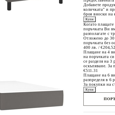
Предоставената
Добавете продук
количката" и пр
броя вноски на 
Когато плащате
поръчката Ви вм
разполагате с т
Отложено до 30
поръчката без о
400 лв. / €204,5
Плащане на 4 в
на поръчката си
се разделя на 3
оскъпяване. За 
€511.31
Плащане на 6 вн
разпределя в 6 
За покупки на с
ПОРЪ
Наш представител 
свърже с Вас в рам
работния ден!