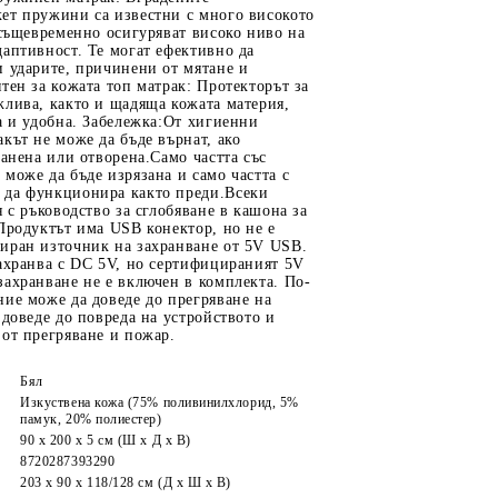
ет пружини са известни с много високото
 същевременно осигуряват високо ниво на
аптивност. Те могат ефективно да
 ударите, причинени от мятане и
тен за кожата топ матрак: Протекторът за
жлива, както и щадяща кожата материя,
а и удобна. Забележка:От хигиенни
кът не може да бъде върнат, ако
ранена или отворена.Само частта със
може да бъде изрязана и само частта с
да функционира както преди.Всеки
я с ръководство за сглобяване в кашона за
Продуктът има USB конектор, но не е
иран източник на захранване от 5V USB.
ахранва с DC 5V, но сертифицираният 5V
ахранване не е включен в комплекта. По-
ие може да доведе до прегряване на
 доведе до повреда на устройството и
от прегряване и пожар.
Бял
Изкуствена кожа (75% поливинилхлорид, 5%
памук, 20% полиестер)
90 x 200 x 5 см (Ш x Д x В)
8720287393290
203 x 90 x 118/128 см (Д x Ш x В)