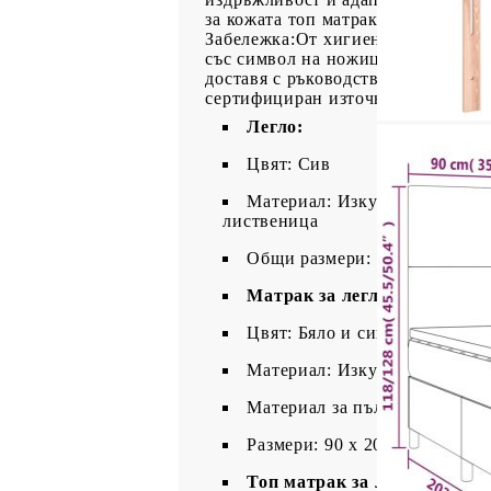
за кожата топ матрак: Протекторъ
Забележка:От хигиенни съображени
със символ на ножица може да бъ
доставя с ръководство за сглобяв
сертифициран източник на захран
Легло:
Цвят: Сив
Материал: Изкуствена кожа 
лиственица
Общи размери: 203 x 90 x 118
Матрак за легло:
Цвят: Бяло и сиво
Материал: Изкуствена кожа 
Материал за пълнеж: Покет 
Размери: 90 x 200 x 20 см (Ш 
Топ матрак за легло: