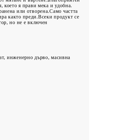
, което я прави мека и удобна.
ранена или отворена.Само частта
ира както преди.Всеки продукт се
тор, но не е включен
ат, инженерно дърво, масивна