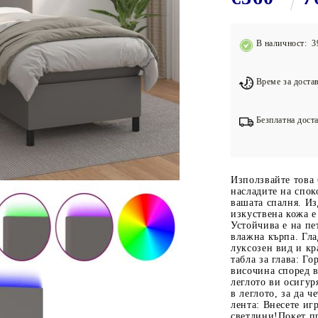
Подложки за фитнес уреди
В
Лостове за набиране
В наличност: 3
Силови кули
Йога и пилатес
Време за достав
Безплатна доста
Използвайте това 
насладите на спок
вашата спалня. И
изкуствена кожа 
Устойчива е на пе
влажна кърпа. Гла
луксозен вид и кр
табла за глава: Го
височина според в
леглото ви осигур
в леглото, за да 
лента: Внесете и
светлини!Покет п