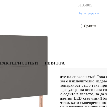
3135805
Оцени продукта
Сравни
РАКТЕРИСТИКИ
РЕВЮТА
 с матрак и LED, за да се насладите на спокоен сън! Това 
ожа: Първокласната изкуствена кожа е изключително издръ
истване с влажна кърпа. Гладката повърхност също така при
за глава: Горната табла за легло се регулира на височина 
ва отлична опора за гърба, докато седите в леглото, за да 
сете игриви нотки в тъмнината с цветни LED светлини!По
звестни с много високото си качество, като същевременно
огат ефективно да абсорбират шума и ударите, причинени 