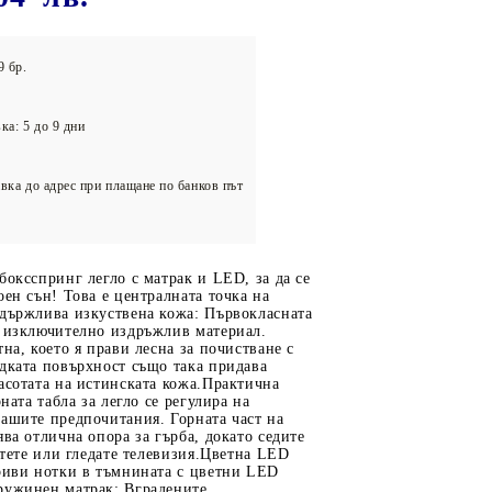
олейбол
9 бр.
ка: 5 до 9 дни
вка до адрес при плащане по банков път
боксспринг легло с матрак и LED, за да се
оен сън! Това е централната точка на
здържлива изкуствена кожа: Първокласната
е изключително издръжлив материал.
тна, което я прави лесна за почистване с
дката повърхност също така придава
асотата на истинската кожа.Практична
рната табла за легло се регулира на
ашите предпочитания. Горната част на
ява отлична опора за гърба, докато седите
четете или гледате телевизия.Цветна LED
гриви нотки в тъмнината с цветни LED
ружинен матрак: Вградените