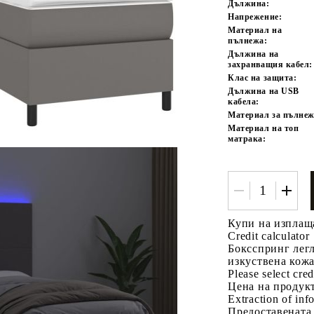
Дължина:
Напрежение:
Материал на
пълнежа:
Дължина на
захранващия кабел:
Клас на защита:
Дължина на USB
кабела:
Материал за пълнеж
Материал на топ
матрака:
Купи на изплащ
Credit calculator
Боксспринг легл
изкуствена кож
Please select cred
Цена на продукт
Extraction of info
Предоставената