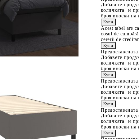
Добавете продук
количката" и пр
броя вноски на 
Acest tabel are c
coșul de cumpărăt
cererii de creditar
Предоставената
Добавете продук
количката" и пр
броя вноски на 
Предоставената
Добавете продук
количката" и пр
броя вноски на 
Предоставената
Добавете продук
количката" и пр
броя вноски на 