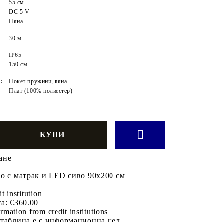
55 см
DC 5 V
Пяна
30 м
IP65
150 см
:
Покет пружини, пяна
Плат (100% полиестер)
ане
о с матрак и LED сиво 90x200 см
а
it institution
а:
€360.00
rmation from credit institutions
 таблица е с информационна цел.