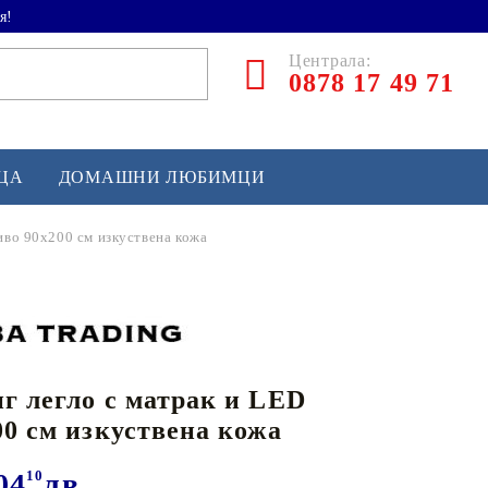
я!
Централа:
0878 17 49 71
ЕЦА
ДОМАШНИ ЛЮБИМЦИ
иво 90x200 см изкуствена кожа
ТЛЕТИКА
аскетбол
кс и бойни изкуства
г легло с матрак и LED
йзбол и софтбол
00 см изкуствена кожа
кей и лакрос
сновно спортно оборудване
04
10
лв.