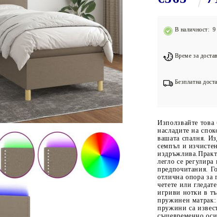
Подложки за фитнес уреди
В
Лостове за набиране
В наличност: 9 
Силови кули
Йога и пилатес
Време за достав
Безплатна доста
Използвайте това 
насладите на спок
вашата спалня. Из
семпъл и изчисте
издръжлива.Практи
легло се регулира
предпочитания. Го
отлична опора за г
четете или гледат
игриви нотки в т
пружинен матрак:
пружини са извест
същевременно оси