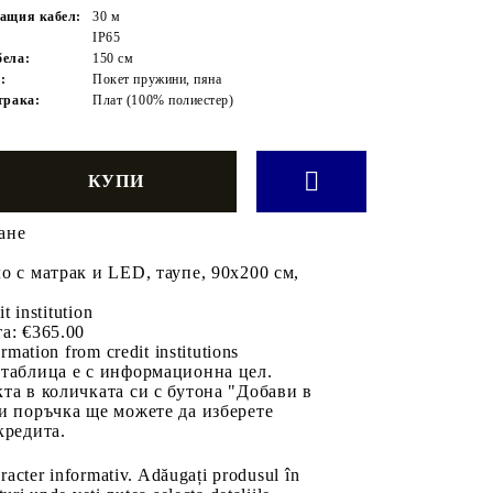
ащия кабел:
30 м
IP65
ела:
150 см
:
Покет пружини, пяна
трака:
Плат (100% полиестер)
ане
о с матрак и LED, таупе, 90x200 см,
it institution
а:
€365.00
rmation from credit institutions
 таблица е с информационна цел.
та в количката си с бутона "Добави в
и поръчка ще можете да изберете
кредита.
aracter informativ. Adăugați produsul în