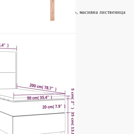
тер), шперплат, инженерно дърво, масивна лиственица
/128 см (Д x Ш x В)
иестер)
пружини, пяна
x Д x В)
ат (100% полиестер)
 Д x В)