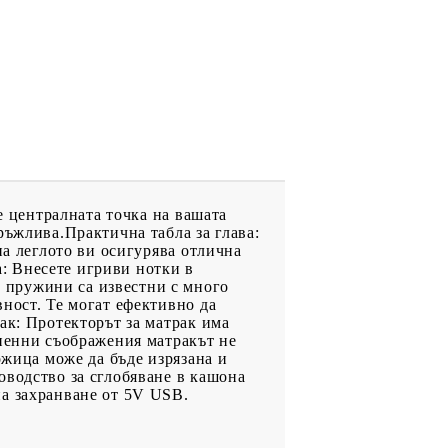
е централната точка на вашата
ръжлива.Практична табла за глава:
на леглото ви осигурява отлична
а: Внесете игриви нотки в
 пружини са известни с много
ност. Те могат ефективно да
ак: Протекторът за матрак има
гиенни съображения матракът не
ожица може да бъде изрязана и
оводство за сглобяване в кашона
на захранване от 5V USB.