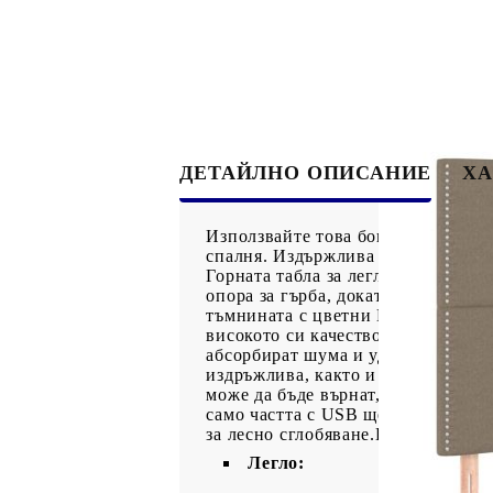
ДЕТАЙЛНО ОПИСАНИЕ
ХА
Използвайте това боксспринг легло
спалня. Издържлива тъкан: Тъкант
Горната табла за легло се регули
опора за гърба, докато седите в л
тъмнината с цветни LED светлини
високото си качество, като същев
абсорбират шума и ударите, причи
издръжлива, както и щадяща кожат
може да бъде върнат, ако опаковк
само частта с USB ще продължи да
за лесно сглобяване.Продуктът и
Легло: