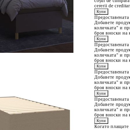
coșul de cumpărăt
cererii de creditar
Предоставената
Добавете продук
количката" и пр
броя вноски на 
Предоставената
Добавете продук
количката" и пр
броя вноски на 
Предоставената
Добавете продук
количката" и пр
броя вноски на 
Предоставената
Добавете продук
количката" и пр
броя вноски на 
Когато плащате