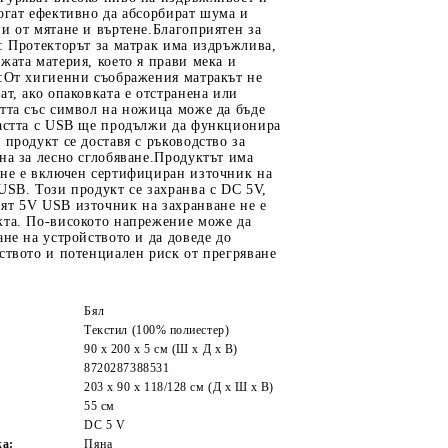
огат ефективно да абсорбират шума и
и от мятане и въртене.Благоприятен за
: Протекторът за матрак има издръжлива,
жата материя, което я прави мека и
а:От хигиенни съображения матракът не
ат, ако опаковката е отстранена или
тта със символ на ножица може да бъде
частта с USB ще продължи да функционира
 продукт се доставя с ръководство за
на за лесно сглобяване.Продуктът има
 не е включен сертифициран източник на
USB. Този продукт се захранва с DC 5V,
ят 5V USB източник на захранване не е
кта. По-високото напрежение може да
ане на устройството и да доведе до
ството и потенциален риск от прегряване
Бял
Текстил (100% полиестер)
90 x 200 x 5 см (Ш x Д x В)
8720287388531
203 x 90 x 118/128 см (Д x Ш x В)
55 см
DC 5 V
жа:
Пяна