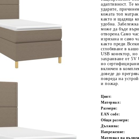
адаптивност. Те м
ударите, причинен
кожата топ матрак
както и щадяща ко
удобна. Забележк
може да бъде върн
отворена.Само час
изрязана и само 
както преди.Всеки
сглобяване в кашо
USB конектор, но
захранване от 5V 
Tweet
одели
но сертифицирани
включен в компле
доведе до прегряв
повреда на устрой
и пожар.
Цвят:
Материал:
Размери:
EAN code:
Общи размери:
Дължина:
Напрежение:
Материал на пълне