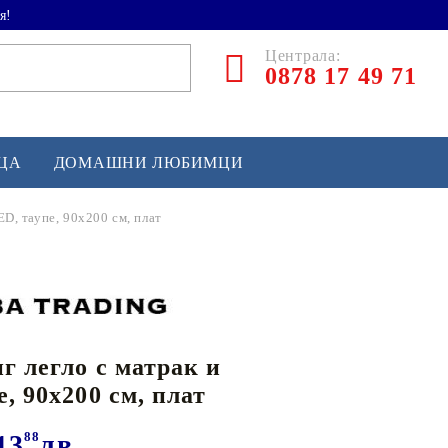
я!
Централа:
0878 17 49 71
ЕЦА
ДОМАШНИ ЛЮБИМЦИ
ED, таупе, 90x200 см, плат
ТЛЕТИКА
аскетбол
кс и бойни изкуства
г легло с матрак и
йзбол и софтбол
, 90x200 см, плат
кей и лакрос
сновно спортно оборудване
13
88
лв.