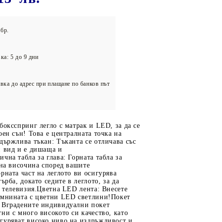
олейбол
бр.
ка: 5 до 9 дни
вка до адрес при плащане по банков път
боксспринг легло с матрак и LED, за да се
оен сън! Това е централната точка на
държлива тъкан: Тъканта се отличава със
н вид и е дишаща и
чна табла за глава: Горната табла за
 на височина според вашите
рната част на леглото ви осигурява
ърба, докато седите в леглото, за да
е телевизия.Цветна LED лента: Внесете
ъмнината с цветни LED светлини!Покет
 Вградените индивидуални покет
ни с много високото си качество, като
гуряват високо ниво на издръжливост и