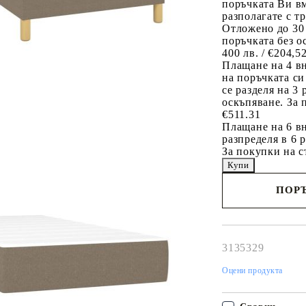
поръчката Ви вм
разполагате с т
Отложено до 30
поръчката без о
400 лв. / €204,5
Плащане на 4 в
на поръчката си
се разделя на 3
оскъпяване. За 
€511.31
Плащане на 6 вн
разпределя в 6 
За покупки на с
ПОРЪ
Наш представител 
свърже с Вас в рам
работния ден!
3135329
Оцени продукта