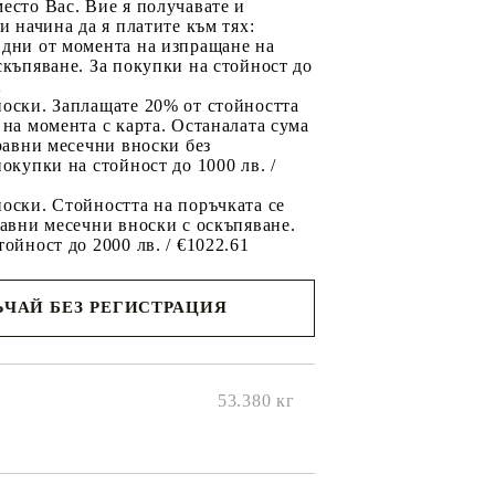
есто Вас. Вие я получавате и
ри начина да я платите към тях:
 дни от момента на изпращане на
скъпяване. За покупки на стойност до
2
носки. Заплащате 20% от стойността
 на момента с карта. Останалата сума
 равни месечни вноски без
покупки на стойност до 1000 лв. /
оски. Стойността на поръчката се
равни месечни вноски с оскъпяване.
тойност до 2000 лв. / €1022.61
ЧАЙ БЕЗ РЕГИСТРАЦИЯ
ще се
ките на
53.380
кг