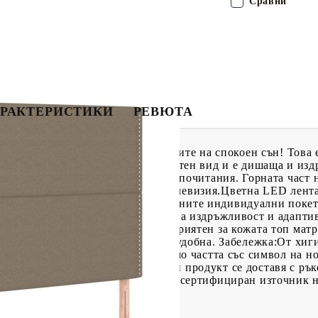
Сравни
РАКТЕРИСТИКИ
РЕВЮТА
 с матрак и LED, за да се насладите на спокоен сън! Това 
а се отличава със семпъл и изчистен вид и е дишаща и изд
ра на височина според вашите предпочитания. Горната част 
еглото, за да четете или гледате телевизия.Цветна LED лент
!Покет пружинен матрак: Вградените индивидуални покет
ременно осигуряват високо ниво на издръжливост и адаптив
нени от мятане и въртене.Благоприятен за кожата топ матр
а материя, което я прави мека и удобна. Забележка:От хи
ата е отстранена или отворена.Само частта със символ на н
 функционира както преди.Всеки продукт се доставя с рък
ма USB конектор, но не е включен сертифициран източник 