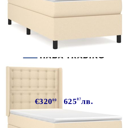
Tweet
Сподели
Боксспринг легло с матрак,
кремава, 80x200 см, плат
€320
625
87
лв.
00
В наличност: 29 бр.