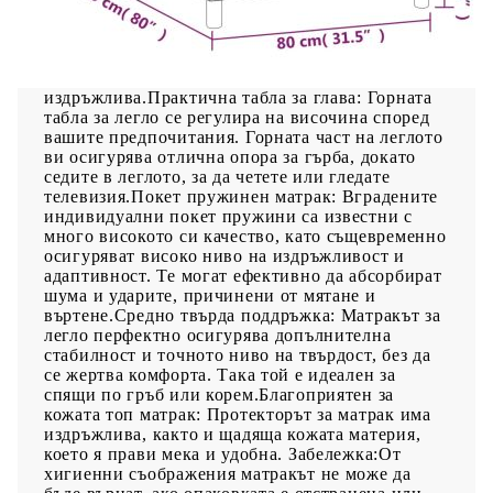
насладите на спокоен сън! Предлага ви
максимален релакс и приятен сън. Издържлива
тъкан: Тъканта се отличава със семпъл и
изчистен вид и е дишаща и
издръжлива.Практична табла за глава: Горната
табла за легло се регулира на височина според
вашите предпочитания. Горната част на леглото
ви осигурява отлична опора за гърба, докато
седите в леглото, за да четете или гледате
телевизия.Покет пружинен матрак: Вградените
индивидуални покет пружини са известни с
много високото си качество, като същевременно
осигуряват високо ниво на издръжливост и
адаптивност. Те могат ефективно да абсорбират
шума и ударите, причинени от мятане и
въртене.Средно твърда поддръжка: Матракът за
легло перфектно осигурява допълнителна
стабилност и точното ниво на твърдост, без да
се жертва комфорта. Така той е идеален за
спящи по гръб или корем.Благоприятен за
кожата топ матрак: Протекторът за матрак има
издръжлива, както и щадяща кожата материя,
което я прави мека и удобна. Забележка:От
хигиенни съображения матракът не може да