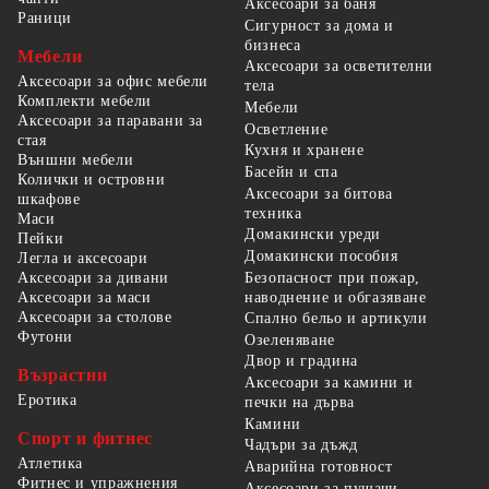
Аксесоари за баня
Раници
Сигурност за дома и
бизнеса
Мебели
Аксесоари за осветителни
Аксесоари за офис мебели
тела
Комплекти мебели
Мебели
Аксесоари за паравани за
Осветление
стая
Кухня и хранене
Външни мебели
Басейн и спа
Колички и островни
Аксесоари за битова
шкафове
техника
Маси
Домакински уреди
Пейки
Домакински пособия
Легла и аксесоари
Безопасност при пожар,
Аксесоари за дивани
наводнение и обгазяване
Аксесоари за маси
Аксесоари за столове
Спално бельо и артикули
Футони
Озеленяване
Двор и градина
Възрастни
Аксесоари за камини и
Еротика
печки на дърва
Камини
Спорт и фитнес
Чадъри за дъжд
Атлетика
Аварийна готовност
Фитнес и упражнения
Аксесоари за пушачи