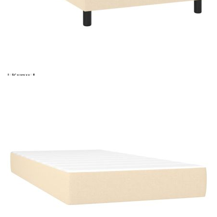
Предоставената таблица е с информационна цел.
Добавете продукта в количката си с бутона "Добави в
количката" и при поръчка ще можете да изберете броя
вноски на кредита.
Acest tabel are caracter informativ. Adăugați produsul în
coșul de cumpărături unde veți putea selecta detaliile
cererii de creditare.
Предоставената таблица е с информационна цел.
Добавете продукта в количката си с бутона "Добави в
количката" и при поръчка ще можете да изберете броя
вноски на кредита.
Предоставената таблица е с информационна цел.
Добавете продукта в количката си с бутона "Добави в
количката" и при поръчка ще можете да изберете броя
вноски на кредита.
Предоставената таблица е с информационна цел.
Добавете продукта в количката си с бутона "Добави в
количката" и при поръчка ще можете да изберете броя
вноски на кредита.