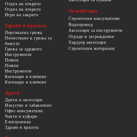
Отдих на открито
Отдих на открито
За майстора
Игри на закрито
Строителни консумативи
Водопровод
Здраве и красота
Аксесоари за инструменти
Персонална грижа
Огради и заграждения
Почистване и грижа за
Хардуер аксесоари
бижута
Строителни материали
Грижа за здравето
Инструменти
Помпи
Помпи
Инструменти
Катинари и ключове
Катинари и ключове
Други
Дрехи и аксесоари
Изкуство и забавление
Офис консумативи
Чанти и куфари
Електроника
Здраве и красота