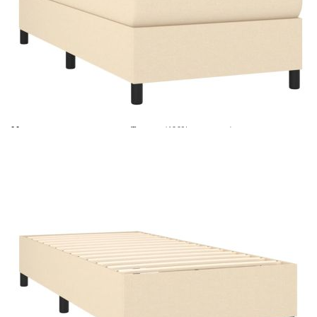
Време за доставка: 5 до 9 дни
Безплатна доставка до адрес при плащане по банков път
Цвят:
Бял
Материал:
Текстил (100% полиестер)
Размери:
80 x 200 x 5 см (Ш x Д x В)
EAN code:
8720287334835
Материал на пълнежа:
Пяна
Материал за пълнеж:
Покет пружини, пяна
Материал на топ матрака:
Плат (100% полиестер)
Купи на изплащане
Credit calculator
Боксспринг легло с матрак, кремава, 80x200 см, плат
Please select credit institution
Цена на продукта:
€320.00
Extraction of information from credit institutions