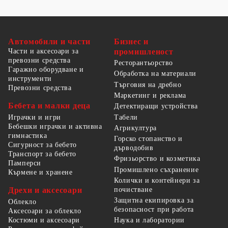
Автомобили и части
Бизнес и
Части и аксесоари за
промишленост
превозни средства
Ресторантьорство
Гаражно оборудване и
Обработка на материали
инструменти
Търговия на дребно
Превозни средства
Маркетинг и реклама
Бебета и малки деца
Детектиращи устройства
Табели
Играчки и игри
Бебешки играчки и активна
Агрикултура
гимнастика
Горско стопанство и
Сигурност за бебето
дърводобив
Транспорт за бебето
Фризьорство и козметика
Памперси
Промишлено съхранение
Кърмене и хранене
Колички и контейнери за
Дрехи и аксесоари
почистване
Защитна екипировка за
Облекло
безопасност при работа
Аксесоари за облекло
Костюми и аксесоари
Наука и лаборатории