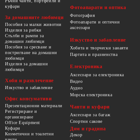
Ръчни чанти, портфейли и
куфари
Фотоапарати и оптика
Фотография
За домашните любимци
Фотоапарати и оптични
Пособия за малки животни
аксесоари
Изделия за рибки
Стълби и рампи за
Изкуство и забавление
домашни любимци
Пособия за сресване и
Хобита и творчески занаяти
постригване на домашни
Партита и празненства
любимци
Изделия за домашни
Електроника
любимци
Аксесоари за електроника
Хоби и развлечение
Видео
Изкуство и забавление
Аудио
Морска електроника
Офис консумативи
Презентационни материали
Чанти и куфари
Регистриране и
Аксесоари за багаж
организиране
Спортни сакове
Office Equipment
Куфари
Дом и градина
Козметични и тоалетни
Декор
чанти