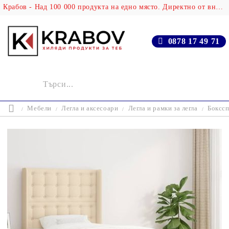
Крабов - Над 100 000 продукта на едно място. Директно от вносителя!
0878 17 49 71
Мебели
Легла и аксесоари
Легла и рамки за легла
Бокссп