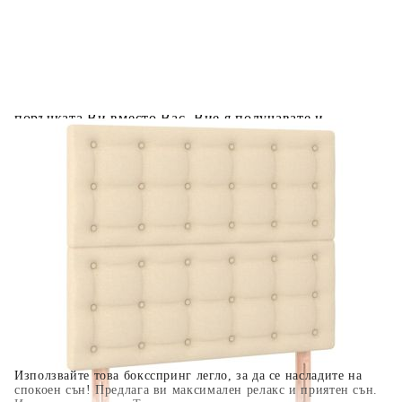
Предоставената таблица е с информационна цел.
Добавете продукта в количката си с бутона "Добави в
количката" и при поръчка ще можете да изберете броя
вноски на кредита.
Когато плащате с NewPay, всъщност NewPay плаща
поръчката Ви вместо Вас. Вие я получавате и
разполагате с три начина да я платите към тях:
Отложено до 30 дни от момента на изпращане на
поръчката без оскъпяване. За покупки на стойност до
400 лв. / €204,52
Плащане на 4 вноски. Заплащате 20% от стойността на
поръчката си на момента с карта. Останалата сума се
разделя на 3 равни месечни вноски без оскъпяване. За
покупки на стойност до 1000 лв. / €511.31
Плащане на 6 вноски. Стойността на поръчката се
разпределя в 6 равни месечни вноски с оскъпяване. За
покупки на стойност до 2000 лв. / €1022.61
Използвайте това боксспринг легло, за да се насладите на
спокоен сън! Предлага ви максимален релакс и приятен сън.