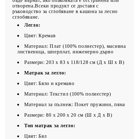
бъде върнат, ако опаковката е отстранена или
отворена.Всеки продукт се доставя с
ръководство за сглобяване в кашона за лесно
сглобяване.
Легло:
Цвят: Кремав
Материал: Плат (100% полиестер), масивна
лиственица, шперплат, инженерно дърво
Размери: 203 x 83 x 118/128 см (Д x Ш x В)
Матрак за легло:
Цвят: Бяло и кремаво
Материал: Текстил (100% полиестер)
Материал за пълнеж: Покет пружини, пяна
Размери: 80 x 200 x 20 см (Ш x Д x В)
Топ матрак за легло:
Цвят: Бял