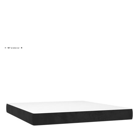
Предоставената таблица е с информационна цел.
Добавете продукта в количката си с бутона "Добави в
количката" и при поръчка ще можете да изберете броя
вноски на кредита.
Acest tabel are caracter informativ. Adăugați produsul în
coșul de cumpărături unde veți putea selecta detaliile
cererii de creditare.
Предоставената таблица е с информационна цел.
Добавете продукта в количката си с бутона "Добави в
количката" и при поръчка ще можете да изберете броя
вноски на кредита.
Предоставената таблица е с информационна цел.
Добавете продукта в количката си с бутона "Добави в
количката" и при поръчка ще можете да изберете броя
вноски на кредита.
Предоставената таблица е с информационна цел.
Добавете продукта в количката си с бутона "Добави в
количката" и при поръчка ще можете да изберете броя
вноски на кредита.