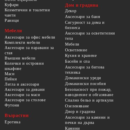
Куфари
Дом и градина
Козметични и тоалетни
Декор
чанти
Аксесоари за баня
Раници
Сигурност за дома и
бизнеса
Мебели
Аксесоари за осветителни
Аксесоари за офис мебели
тела
Комплекти мебели
Мебели
Аксесоари за паравани за
Осветление
стая
Кухня и хранене
Външни мебели
Басейн и спа
Колички и островни
Аксесоари за битова
шкафове
техника
Маси
Домакински уреди
Пейки
Домакински пособия
Легла и аксесоари
Безопасност при пожар,
Аксесоари за дивани
наводнение и обгазяване
Аксесоари за маси
Аксесоари за столове
Спално бельо и артикули
Футони
Озеленяване
Двор и градина
Възрастни
Аксесоари за камини и
Еротика
печки на дърва
Камини