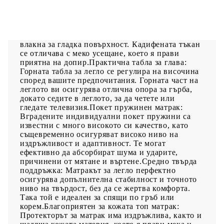
насладите на спокоен сън! Предлага ви
максимален релакс и приятен сън. Меко кадифе:
Кадифето е мека и луксозна материя, която се
отличава с гъста купчина равномерно отрязани
влакна за гладка повърхност. Кадифената тъкан
се отличава с меко усещане, което я прави
приятна на допир.Практична табла за глава:
Горната табла за легло се регулира на височина
според вашите предпочитания. Горната част на
леглото ви осигурява отлична опора за гърба,
докато седите в леглото, за да четете или
гледате телевизия.Покет пружинен матрак:
Вградените индивидуални покет пружини са
известни с много високото си качество, като
същевременно осигуряват високо ниво на
издръжливост и адаптивност. Те могат
ефективно да абсорбират шума и ударите,
причинени от мятане и въртене.Средно твърда
поддръжка: Матракът за легло перфектно
осигурява допълнителна стабилност и точното
ниво на твърдост, без да се жертва комфорта.
Така той е идеален за спящи по гръб или
корем.Благоприятен за кожата топ матрак:
Протекторът за матрак има издръжлива, както и