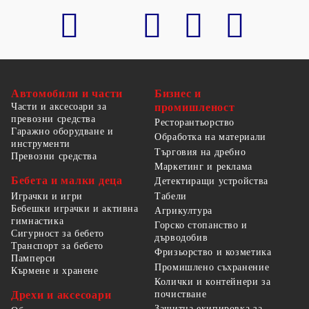
Автомобили и части
Бизнес и
Части и аксесоари за
промишленост
превозни средства
Ресторантьорство
Гаражно оборудване и
Обработка на материали
инструменти
Търговия на дребно
Превозни средства
Маркетинг и реклама
Бебета и малки деца
Детектиращи устройства
Табели
Играчки и игри
Бебешки играчки и активна
Агрикултура
гимнастика
Горско стопанство и
Сигурност за бебето
дърводобив
Транспорт за бебето
Фризьорство и козметика
Памперси
Промишлено съхранение
Кърмене и хранене
Колички и контейнери за
Дрехи и аксесоари
почистване
Защитна екипировка за