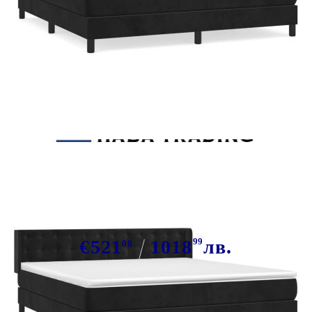
Tweet
Сподели
Боксспринг легло с матрак, черно,
180x200 см, кадифе
€521
1018
99
лв.
00
В наличност: 56 бр.