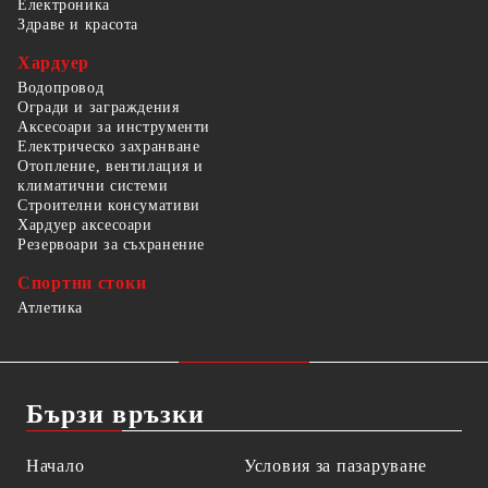
Електроника
Здраве и красота
Хардуер
Водопровод
Огради и заграждения
Аксесоари за инструменти
Електрическо захранване
Отопление, вентилация и
климатични системи
Строителни консумативи
Хардуер аксесоари
Резервоари за съхранение
Спортни стоки
Атлетика
Бързи връзки
Начало
Условия за пазаруване