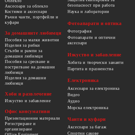
Облекло
безопасност при работа
Аксесоари за облекло
Костюми и аксесоари
Наука и лаборатории
Ръчни чанти, портфейли и
куфари
Фотоапарати и оптика
Фотография
За домашните любимци
Фотоапарати и оптични
Пособия за малки животни
аксесоари
Изделия за рибки
Стълби и рампи за
Изкуство и забавление
домашни любимци
Пособия за сресване и
Хобита и творчески занаяти
постригване на домашни
Партита и празненства
любимци
Изделия за домашни
Електроника
любимци
Аксесоари за електроника
Хоби и развлечение
Видео
Изкуство и забавление
Аудио
Морска електроника
Офис консумативи
Презентационни материали
Чанти и куфари
Регистриране и
Аксесоари за багаж
организиране
Спортни сакове
Office Equipment