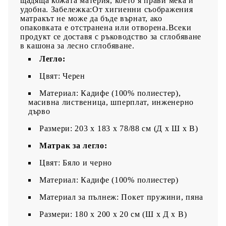
щадяща кожата материя, което я прави мека и
удобна. Забележка:От хигиенни съображения
матракът не може да бъде върнат, ако
опаковката е отстранена или отворена.Всеки
продукт се доставя с ръководство за сглобяване
в кашона за лесно сглобяване.
Легло:
Цвят: Черен
Материал: Кадифе (100% полиестер),
масивна лиственица, шперплат, инженерно
дърво
Размери: 203 x 183 x 78/88 см (Д x Ш x В)
Матрак за легло:
Цвят: Бяло и черно
Материал: Кадифе (100% полиестер)
Материал за пълнеж: Покет пружини, пяна
Размери: 180 x 200 x 20 см (Ш x Д x В)