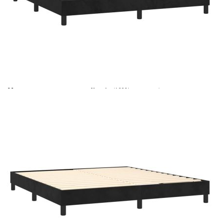
Време за доставка: 5 до 9 дни
Безплатна доставка до адрес при плащане по банков път
Цвят:
Бял
Материал:
Кадифе (100% полиестер)
Размери:
180 x 200 x 5 см (Ш x Д x В)
EAN code:
8720287329886
Материал на пълнежа:
Пяна
Материал за пълнеж:
Покет пружини, пяна
Материал на топ матрака:
Плат (100% полиестер)
Купи на изплащане
Credit calculator
Боксспринг легло с матрак, черно, 180x200 см, кадифе
Please select credit institution
Цена на продукта:
€521.00
Extraction of information from credit institutions