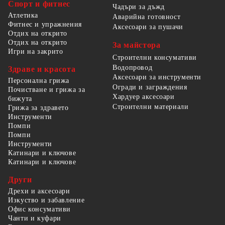
Спорт и фитнес
Чадъри за дъжд
Атлетика
Аварийна готовност
Фитнес и упражнения
Аксесоари за пушачи
Отдих на открито
Отдих на открито
За майстора
Игри на закрито
Строителни консумативи
Водопровод
Здраве и красота
Аксесоари за инструменти
Персонална грижа
Огради и заграждения
Почистване и грижа за
Хардуер аксесоари
бижута
Строителни материали
Грижа за здравето
Инструменти
Помпи
Помпи
Инструменти
Катинари и ключове
Катинари и ключове
Други
Дрехи и аксесоари
Изкуство и забавление
Офис консумативи
Чанти и куфари