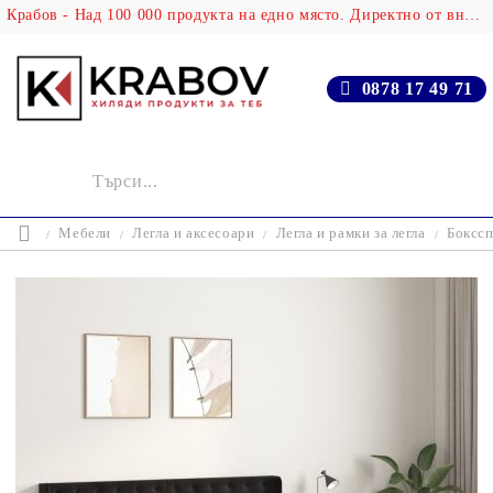
Крабов - Над 100 000 продукта на едно място. Директно от вносителя!
0878 17 49 71
Мебели
Легла и аксесоари
Легла и рамки за легла
Бокссп