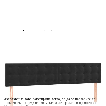
Предоставената таблица е с информационна цел.
Добавете продукта в количката си с бутона "Добави в
количката" и при поръчка ще можете да изберете броя
вноски на кредита.
Когато плащате с NewPay, всъщност NewPay плаща
поръчката Ви вместо Вас. Вие я получавате и
разполагате с три начина да я платите към тях:
Отложено до 30 дни от момента на изпращане на
поръчката без оскъпяване. За покупки на стойност до
400 лв. / €204,52
Плащане на 4 вноски. Заплащате 20% от стойността на
поръчката си на момента с карта. Останалата сума се
разделя на 3 равни месечни вноски без оскъпяване. За
покупки на стойност до 1000 лв. / €511.31
Плащане на 6 вноски. Стойността на поръчката се
разпределя в 6 равни месечни вноски с оскъпяване. За
покупки на стойност до 2000 лв. / €1022.61
Използвайте това боксспринг легло, за да се насладите на
спокоен сън! Предлага ви максимален релакс и приятен сън.