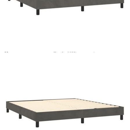
Време за доставка: 5 до 9 дни
Безплатна доставка до адрес при плащане по банков път
Цвят:
Бял
Материал:
Кадифе (100% полиестер)
Размери:
160 x 200 x 5 см (Ш x Д x В)
EAN code:
8720287326816
Материал на пълнежа:
Пяна
Материал за пълнеж:
Покет пружини, пяна
Материал на топ матрака:
Плат (100% полиестер)
Купи на изплащане
Credit calculator
Боксспринг легло с матрак, тъмносиво, 160x200 см,
кадифе
Please select credit institution
Цена на продукта:
€460.00