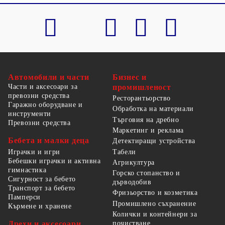
Автомобили и части
Бизнес и
Части и аксесоари за
промишленост
превозни средства
Ресторантьорство
Гаражно оборудване и
Обработка на материали
инструменти
Търговия на дребно
Превозни средства
Маркетинг и реклама
Бебета и малки деца
Детектиращи устройства
Табели
Играчки и игри
Бебешки играчки и активна
Агрикултура
гимнастика
Горско стопанство и
Сигурност за бебето
дърводобив
Транспорт за бебето
Фризьорство и козметика
Памперси
Промишлено съхранение
Кърмене и хранене
Колички и контейнери за
Дрехи и аксесоари
почистване