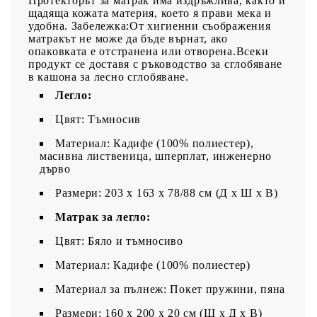
Протекторът за матрак има издръжлива, както и
щадяща кожата материя, което я прави мека и
удобна. Забележка:От хигиенни съображения
матракът не може да бъде върнат, ако
опаковката е отстранена или отворена.Всеки
продукт се доставя с ръководство за сглобяване
в кашона за лесно сглобяване.
Легло:
Цвят: Тъмносив
Материал: Кадифе (100% полиестер),
масивна лиственица, шперплат, инженерно
дърво
Размери: 203 x 163 x 78/88 см (Д x Ш x В)
Матрак за легло:
Цвят: Бяло и тъмносиво
Материал: Кадифе (100% полиестер)
Материал за пълнеж: Покет пружини, пяна
Размери: 160 x 200 x 20 см (Ш x Д x В)