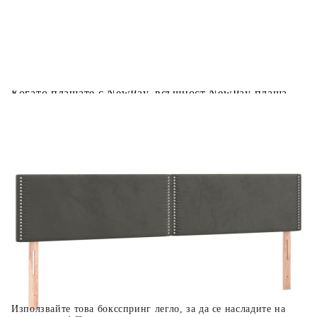
Предоставената таблица е с информационна цел.
Добавете продукта в количката си с бутона "Добави в
количката" и при поръчка ще можете да изберете броя
вноски на кредита.
Когато плащате с NewPay, всъщност NewPay плаща
поръчката Ви вместо Вас. Вие я получавате и
разполагате с три начина да я платите към тях:
Отложено до 30 дни от момента на изпращане на
поръчката без оскъпяване. За покупки на стойност до
400 лв. / €204,52
Плащане на 4 вноски. Заплащате 20% от стойността на
поръчката си на момента с карта. Останалата сума се
разделя на 3 равни месечни вноски без оскъпяване. За
покупки на стойност до 1000 лв. / €511.31
Плащане на 6 вноски. Стойността на поръчката се
разпределя в 6 равни месечни вноски с оскъпяване. За
покупки на стойност до 2000 лв. / €1022.61
Използвайте това боксспринг легло, за да се насладите на