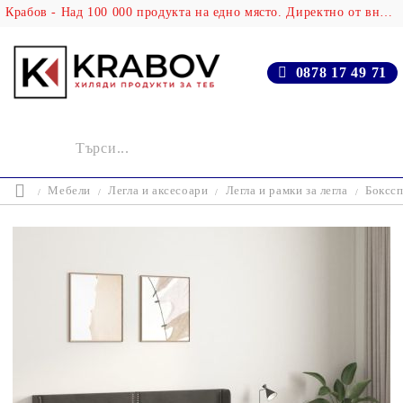
Крабов - Над 100 000 продукта на едно място. Директно от вносителя!
0878 17 49 71
Мебели
Легла и аксесоари
Легла и рамки за легла
Бокссп