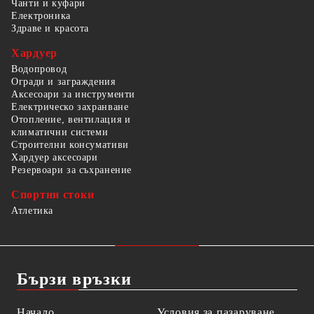
Чанти и куфари
Електроника
Здраве и красота
Хардуер
Водопровод
Огради и заграждения
Аксесоари за инструменти
Електрическо захранване
Отопление, вентилация и
климатични системи
Строителни консумативи
Хардуер аксесоари
Резервоари за съхранение
Спортни стоки
Атлетика
Бързи връзки
Начало
Условия за пазаруване