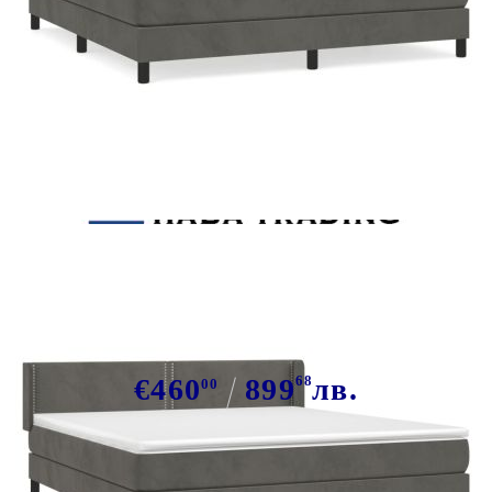
Tweet
Сподели
Боксспринг легло с матрак,
тъмносиво, 160x200 см, кадифе
€460
899
68
лв.
00
В наличност: 14 бр.