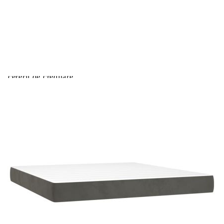
Extraction of information from credit institutions
Предоставената таблица е с информационна цел.
Добавете продукта в количката си с бутона "Добави в
количката" и при поръчка ще можете да изберете броя
вноски на кредита.
Acest tabel are caracter informativ. Adăugați produsul în
coșul de cumpărături unde veți putea selecta detaliile
cererii de creditare.
Предоставената таблица е с информационна цел.
Добавете продукта в количката си с бутона "Добави в
количката" и при поръчка ще можете да изберете броя
вноски на кредита.
Предоставената таблица е с информационна цел.
Добавете продукта в количката си с бутона "Добави в
количката" и при поръчка ще можете да изберете броя
вноски на кредита.
Предоставената таблица е с информационна цел.
Добавете продукта в количката си с бутона "Добави в
количката" и при поръчка ще можете да изберете броя
вноски на кредита.