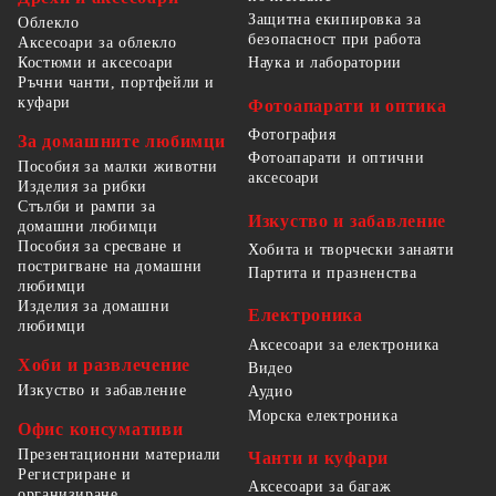
Защитна екипировка за
Облекло
безопасност при работа
Аксесоари за облекло
Костюми и аксесоари
Наука и лаборатории
Ръчни чанти, портфейли и
куфари
Фотоапарати и оптика
Фотография
За домашните любимци
Фотоапарати и оптични
Пособия за малки животни
аксесоари
Изделия за рибки
Стълби и рампи за
Изкуство и забавление
домашни любимци
Пособия за сресване и
Хобита и творчески занаяти
постригване на домашни
Партита и празненства
любимци
Изделия за домашни
Електроника
любимци
Аксесоари за електроника
Хоби и развлечение
Видео
Изкуство и забавление
Аудио
Морска електроника
Офис консумативи
Презентационни материали
Чанти и куфари
Регистриране и
Аксесоари за багаж
организиране