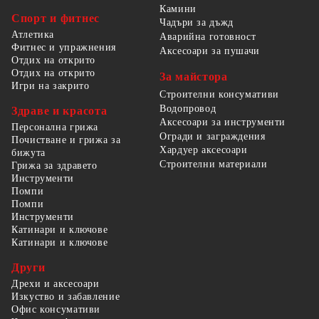
Камини
Спорт и фитнес
Чадъри за дъжд
Атлетика
Аварийна готовност
Фитнес и упражнения
Аксесоари за пушачи
Отдих на открито
Отдих на открито
За майстора
Игри на закрито
Строителни консумативи
Водопровод
Здраве и красота
Аксесоари за инструменти
Персонална грижа
Огради и заграждения
Почистване и грижа за
Хардуер аксесоари
бижута
Строителни материали
Грижа за здравето
Инструменти
Помпи
Помпи
Инструменти
Катинари и ключове
Катинари и ключове
Други
Дрехи и аксесоари
Изкуство и забавление
Офис консумативи