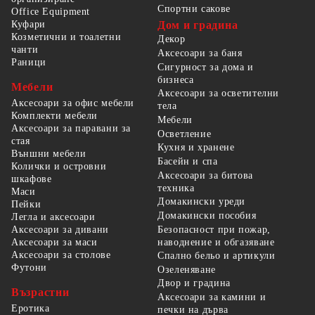
Спортни сакове
Office Equipment
Куфари
Дом и градина
Козметични и тоалетни
Декор
чанти
Аксесоари за баня
Раници
Сигурност за дома и
бизнеса
Мебели
Аксесоари за осветителни
Аксесоари за офис мебели
тела
Комплекти мебели
Мебели
Аксесоари за паравани за
Осветление
стая
Кухня и хранене
Външни мебели
Басейн и спа
Колички и островни
Аксесоари за битова
шкафове
техника
Маси
Домакински уреди
Пейки
Домакински пособия
Легла и аксесоари
Безопасност при пожар,
Аксесоари за дивани
наводнение и обгазяване
Аксесоари за маси
Аксесоари за столове
Спално бельо и артикули
Футони
Озеленяване
Двор и градина
Възрастни
Аксесоари за камини и
Еротика
печки на дърва