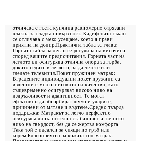
Използвайте това боксспринг легло, за да се
насладите на спокоен сън! Предлага ви
максимален релакс и приятен сън. Меко кадифе:
Кадифето е мека и луксозна материя, която се
отличава с гъста купчина равномерно отрязани
влакна за гладка повърхност. Кадифената тъкан
се отличава с меко усещане, което я прави
приятна на допир.Практична табла за глава:
Горната табла за легло се регулира на височина
според вашите предпочитания. Горната част на
леглото ви осигурява отлична опора за гърба,
докато седите в леглото, за да четете или
гледате телевизия.Покет пружинен матрак:
Вградените индивидуални покет пружини са
известни с много високото си качество, като
същевременно осигуряват високо ниво на
издръжливост и адаптивност. Те могат
ефективно да абсорбират шума и ударите,
причинени от мятане и въртене.Средно твърда
поддръжка: Матракът за легло перфектно
осигурява допълнителна стабилност и точното
ниво на твърдост, без да се жертва комфорта.
Така той е идеален за спящи по гръб или
корем.Благоприятен за кожата топ матрак: