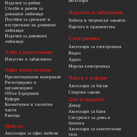
аксесоари
Изделия за рибки
Стълби и рампи за
Изкуство и забавление
домашни любимци
Пособия за сресване и
Хобита и творчески занаяти
постригване на домашни
Партита и празненства
любимци
Изделия за домашни
Електроника
любимци
Аксесоари за електроника
Хоби и развлечение
Видео
Изкуство и забавление
Аудио
Морска електроника
Офис консумативи
Презентационни материали
Чанти и куфари
Регистриране и
Аксесоари за багаж
организиране
Спортни сакове
Office Equipment
Куфари
Дом и градина
Козметични и тоалетни
Декор
чанти
Аксесоари за баня
Раници
Сигурност за дома и
бизнеса
Мебели
Аксесоари за осветителни
Аксесоари за офис мебели
тела