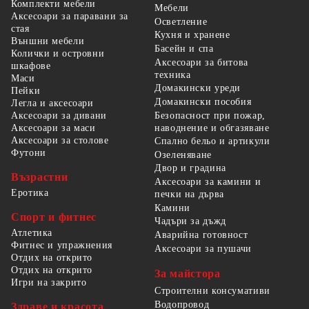
Комплекти мебели
Мебели
Аксесоари за паравани за
Осветление
стая
Кухня и хранене
Външни мебели
Басейн и спа
Колички и островни
Аксесоари за битова
шкафове
техника
Маси
Домакински уреди
Пейки
Домакински пособия
Легла и аксесоари
Безопасност при пожар,
Аксесоари за дивани
наводнение и обгазяване
Аксесоари за маси
Аксесоари за столове
Спално бельо и артикули
Футони
Озеленяване
Двор и градина
Възрастни
Аксесоари за камини и
Еротика
печки на дърва
Камини
Спорт и фитнес
Чадъри за дъжд
Атлетика
Аварийна готовност
Фитнес и упражнения
Аксесоари за пушачи
Отдих на открито
Отдих на открито
За майстора
Игри на закрито
Строителни консумативи
Водопровод
Здраве и красота