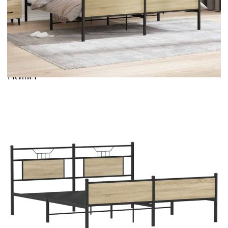
Добавете продукта в количката си с бутона "Добави в
количката" и при поръчка ще можете да изберете броя
вноски на кредита.
Acest tabel are caracter informativ. Adăugați produsul în
coșul de cumpărături unde veți putea selecta detaliile
cererii de creditare.
Предоставената таблица е с информационна цел.
Добавете продукта в количката си с бутона "Добави в
количката" и при поръчка ще можете да изберете броя
вноски на кредита.
Предоставената таблица е с информационна цел.
Добавете продукта в количката си с бутона "Добави в
количката" и при поръчка ще можете да изберете броя
вноски на кредита.
Предоставената таблица е с информационна цел.
Добавете продукта в количката си с бутона "Добави в
количката" и при поръчка ще можете да изберете броя
вноски на кредита.