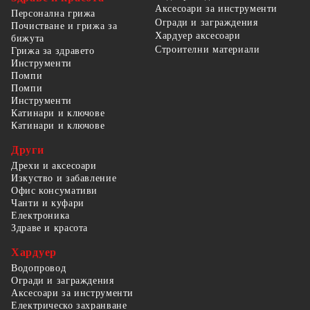
Аксесоари за инструменти
Персонална грижа
Огради и заграждения
Почистване и грижа за
Хардуер аксесоари
бижута
Строителни материали
Грижа за здравето
Инструменти
Помпи
Помпи
Инструменти
Катинари и ключове
Катинари и ключове
Други
Дрехи и аксесоари
Изкуство и забавление
Офис консумативи
Чанти и куфари
Електроника
Здраве и красота
Хардуер
Водопровод
Огради и заграждения
Аксесоари за инструменти
Електрическо захранване