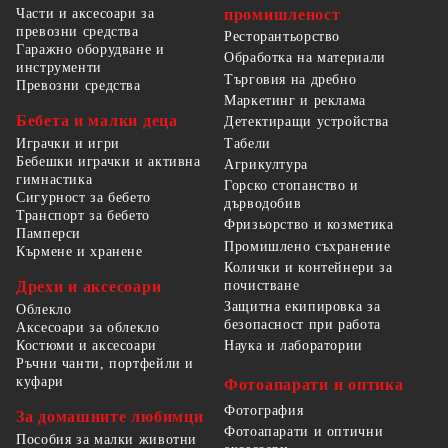
Части и аксесоари за
промишленост
превозни средства
Ресторантьорство
Гаражно оборудване и
Обработка на материали
инструменти
Търговия на дребно
Превозни средства
Маркетинг и реклама
Бебета и малки деца
Детектиращи устройства
Табели
Играчки и игри
Бебешки играчки и активна
Агрикултура
гимнастика
Горско стопанство и
Сигурност за бебето
дърводобив
Транспорт за бебето
Фризьорство и козметика
Памперси
Промишлено съхранение
Кърмене и хранене
Колички и контейнери за
Дрехи и аксесоари
почистване
Защитна екипировка за
Облекло
безопасност при работа
Аксесоари за облекло
Костюми и аксесоари
Наука и лаборатории
Ръчни чанти, портфейли и
куфари
Фотоапарати и оптика
Фотография
За домашните любимци
Фотоапарати и оптични
Пособия за малки животни