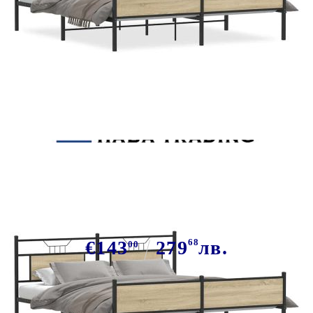
Tweet
Сподели
Метална рамка за легло, без
матрак, сонома дъб, 183x213 см
€143
279
68
лв.
00
В наличност: 5 бр.