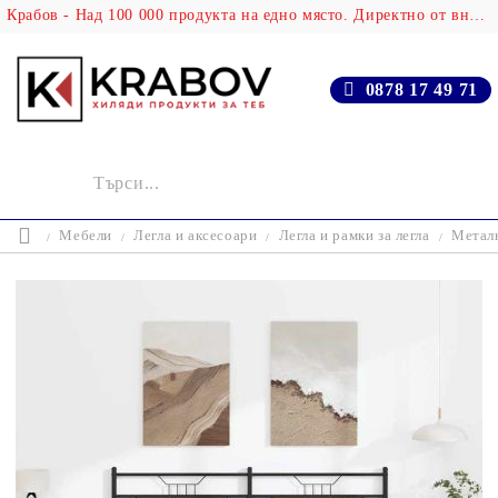
Крабов - Над 100 000 продукта на едно място. Директно от вносителя!
0878 17 49 71
Мебели
Легла и аксесоари
Легла и рамки за легла
Металн