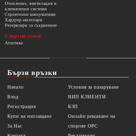
Отопление, вентилация и
климатични системи
Строителни консумативи
Хардуер аксесоари
Резервоари за съхранение
Спортни стоки
Атлетика
Бързи връзки
Начало
Условия за пазаруване
Вход
ВИП КЛИЕНТИ
Регистрация
КЗП
Купи на изплащане
Онлайн решаване на
За Нас
спорове OPC
Контакт
Рекламации