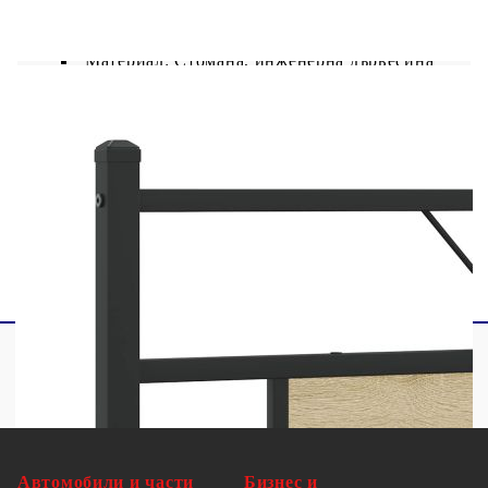
Цвят: Дъб сонома
Материал: Стомана, инженерна дървесина
Общи размери: 219 x 188 x 91,5 см (Д x Ш
x В)
Размери на подходящ матрак: 183 x 213 см
(Ш x Д) (матракът не е включен)
Необходим е монтаж
Автомобили и части
Бизнес и