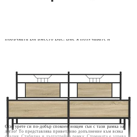
Предоставената таблица е с информационна цел.
Добавете продукта в количката си с бутона "Добави в
количката" и при поръчка ще можете да изберете броя
вноски на кредита.
Когато плащате с NewPay, всъщност NewPay плаща
поръчката Ви вместо Вас. Вие я получавате и
разполагате с три начина да я платите към тях:
Отложено до 30 дни от момента на изпращане на
поръчката без оскъпяване. За покупки на стойност до
400 лв. / €204,52
Плащане на 4 вноски. Заплащате 20% от стойността на
поръчката си на момента с карта. Останалата сума се
разделя на 3 равни месечни вноски без оскъпяване. За
покупки на стойност до 1000 лв. / €511.31
Плащане на 6 вноски. Стойността на поръчката се
разпределя в 6 равни месечни вноски с оскъпяване. За
покупки на стойност до 2000 лв. / €1022.61
Осигурете си по-добър спокоен нощен сън с тази рамка за
легло! То представлява приветливо допълнение към всяка
спалня. Стабилна и дълготрайна рамка: Стоманата е здрава,