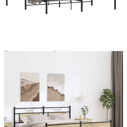
Време за доставка: 5 до 9 дни
Безплатна доставка до адрес при плащане по банков път
Цвят:
Дъб сонома
Материал:
Стомана, инженерна дървесина
EAN code:
8721158667809
Общи размери:
219 x 188 x 91,5 см (Д x Ш x В)
Размери на подходящ
183 x 213 см (Ш x Д) (матракът не е
матрак:
включен)
Купи на изплащане
Credit calculator
Метална рамка за легло, без матрак, сонома дъб,
183x213 см
Please select credit institution
Цена на продукта:
€143.00
Extraction of information from credit institutions
Предоставената таблица е с информационна цел.