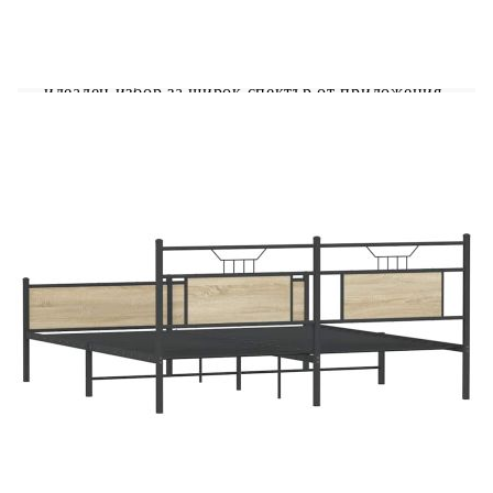
тази рамка за легло! То представлява
приветливо допълнение към всяка спалня.
Стабилна и дълготрайна рамка: Стоманата е
здрава, стабилна и издръжлива, което я прави
идеален избор за широк спектър от приложения,
от производството на мебели до
строителството.Решетъчна основа за оптимална
опора: Рамката на леглото е оборудвана с
решетъчна основа за опора и дишане на вашия
матрак.Стабилни и издръжливи крака: Това
легло се поддържа от здрави крака,
осигуряващи стабилност, безопасност и
твърдост.Функционални табла за глава и табла
за крака: Горната и долната табла на рамката за
легло държат вашия матрак на мястото му.
Освен това таблата ви осигурява отлична опора
за гърба, когато седите в леглото, за да четете
или гледате телевизия.Допълнително място за
съхранение: За удобство леглото има
допълнително пространство отдолу, за да държи
кутиите ви за съхранение далеч от погледа.
Добре е да се знае:Към това легло не е включен
матрак. Ние предлагаме разнообразна селекция
от матраци. Можете да проверите нашия
магазин за подходящ матрак.