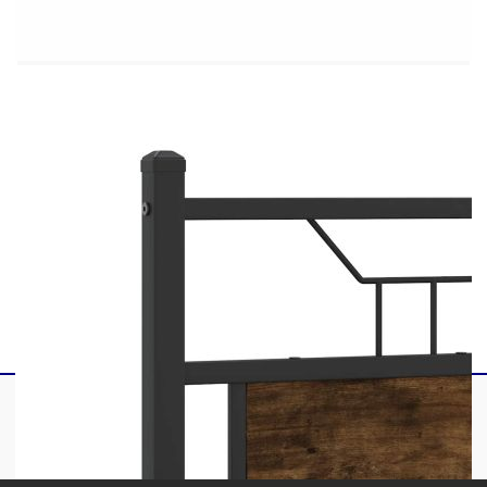
Цвят: Опушен дъб
Материал: Инженерно дърво и стомана
Общи размери: 207 x 126 x 91,5 см (Д x Ш
x В)
Свободна височина под леглото: 27 см
Размери на подходящ матрак: 120 x 200 см
(Ш x Д) (матракът не е включен)
С табла за глава
Необходим е монтаж