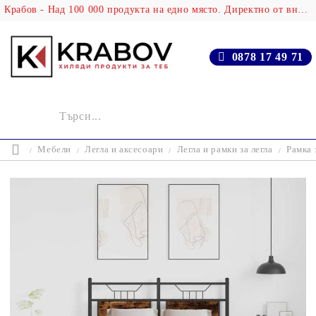
Крабов - Над 100 000 продукта на едно място. Директно от вносителя!
0878 17 49 71
Мебели
Легла и аксесоари
Легла и рамки за легла
Рамка 