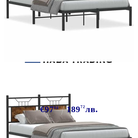
Tweet
Сподели
Рамка за легло без матрак опушен
дъб 120x200 см инженерно дърво
€97
189
72
лв.
00
В наличност: 20 бр.