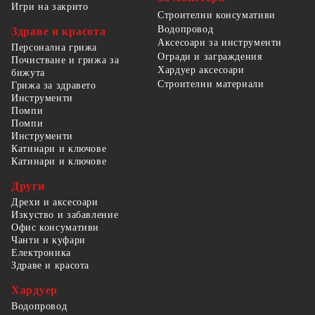
Игри на закрито
Строителни консумативи
Водопровод
Здраве и красота
Аксесоари за инструменти
Персонална грижа
Огради и заграждения
Почистване и грижа за
Хардуер аксесоари
бижута
Строителни материали
Грижа за здравето
Инструменти
Помпи
Помпи
Инструменти
Катинари и ключове
Катинари и ключове
Други
Дрехи и аксесоари
Изкуство и забавление
Офис консумативи
Чанти и куфари
Електроника
Здраве и красота
Хардуер
Водопровод