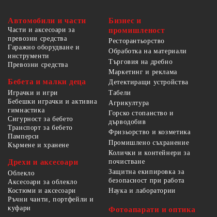
Автомобили и части
Бизнес и
Части и аксесоари за
промишленост
превозни средства
Ресторантьорство
Гаражно оборудване и
Обработка на материали
инструменти
Търговия на дребно
Превозни средства
Маркетинг и реклама
Бебета и малки деца
Детектиращи устройства
Табели
Играчки и игри
Бебешки играчки и активна
Агрикултура
гимнастика
Горско стопанство и
Сигурност за бебето
дърводобив
Транспорт за бебето
Фризьорство и козметика
Памперси
Промишлено съхранение
Кърмене и хранене
Колички и контейнери за
Дрехи и аксесоари
почистване
Защитна екипировка за
Облекло
безопасност при работа
Аксесоари за облекло
Костюми и аксесоари
Наука и лаборатории
Ръчни чанти, портфейли и
куфари
Фотоапарати и оптика