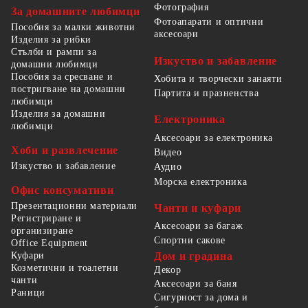
Фотография
За домашните любимци
Фотоапарати и оптични
Пособия за малки животни
аксесоари
Изделия за рибки
Стълби и рампи за
Изкуство и забавление
домашни любимци
Пособия за сресване и
Хобита и творчески занаяти
постригване на домашни
Партита и празненства
любимци
Изделия за домашни
Електроника
любимци
Аксесоари за електроника
Хоби и развлечение
Видео
Изкуство и забавление
Аудио
Морска електроника
Офис консумативи
Презентационни материали
Чанти и куфари
Регистриране и
Аксесоари за багаж
организиране
Спортни сакове
Office Equipment
Куфари
Дом и градина
Козметични и тоалетни
Декор
чанти
Аксесоари за баня
Раници
Сигурност за дома и