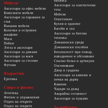
бизнеса
Мебели
Аксесоари за осветителни
Аксесоари за офис мебели
тела
Комплекти мебели
Мебели
Аксесоари за паравани за
Осветление
стая
Кухня и хранене
Външни мебели
Басейн и спа
Колички и островни
Аксесоари за битова
шкафове
техника
Маси
Домакински уреди
Пейки
Домакински пособия
Легла и аксесоари
Безопасност при пожар,
Аксесоари за дивани
наводнение и обгазяване
Аксесоари за маси
Аксесоари за столове
Спално бельо и артикули
Футони
Озеленяване
Двор и градина
Възрастни
Аксесоари за камини и
Еротика
печки на дърва
Камини
Спорт и фитнес
Чадъри за дъжд
Атлетика
Аварийна готовност
Фитнес и упражнения
Аксесоари за пушачи
Отдих на открито
Отдих на открито
За майстора