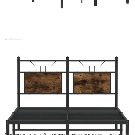
вноски на кредита.
Предоставената таблица е с информационна цел.
Добавете продукта в количката си с бутона "Добави в
количката" и при поръчка ще можете да изберете броя
вноски на кредита.
Когато плащате с NewPay, всъщност NewPay плаща
поръчката Ви вместо Вас. Вие я получавате и
разполагате с три начина да я платите към тях:
Отложено до 30 дни от момента на изпращане на
поръчката без оскъпяване. За покупки на стойност до
400 лв. / €204,52
Плащане на 4 вноски. Заплащате 20% от стойността на
поръчката си на момента с карта. Останалата сума се
разделя на 3 равни месечни вноски без оскъпяване. За
покупки на стойност до 1000 лв. / €511.31
Плащане на 6 вноски. Стойността на поръчката се
разпределя в 6 равни месечни вноски с оскъпяване. За
покупки на стойност до 2000 лв. / €1022.61
Осигурете си по-добър спокоен нощен сън с тази рамка за