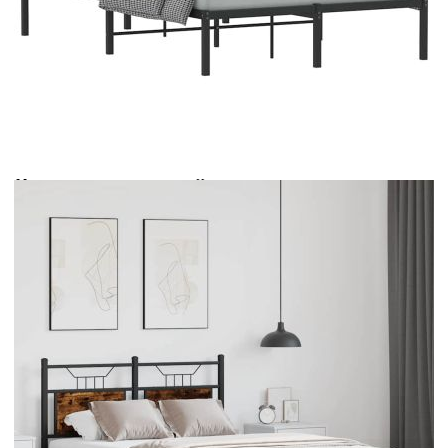
Време за доставка: 5 до 9 дни
Безплатна доставка до адрес при плащане по банков път
Цвят:
Опушен дъб
Материал:
Инженерно дърво и стомана
EAN code:
8721158679727
Общи размери:
207 x 126 x 91,5 см (Д x Ш x В)
Размери на подходящ
120 x 200 см (Ш x Д) (матракът не е
матрак:
включен)
Свободна височина под
27 см
леглото:
Купи на изплащане
Credit calculator
Рамка за легло без матрак опушен дъб 120x200 см
инженерно дърво
Please select credit institution
Цена на продукта:
€97.00