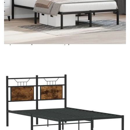
Extraction of information from credit institutions
Предоставената таблица е с информационна цел.
Добавете продукта в количката си с бутона "Добави в
количката" и при поръчка ще можете да изберете броя
вноски на кредита.
Acest tabel are caracter informativ. Adăugați produsul în
coșul de cumpărături unde veți putea selecta detaliile
cererii de creditare.
Предоставената таблица е с информационна цел.
Добавете продукта в количката си с бутона "Добави в
количката" и при поръчка ще можете да изберете броя
вноски на кредита.
Предоставената таблица е с информационна цел.
Добавете продукта в количката си с бутона "Добави в
количката" и при поръчка ще можете да изберете броя
вноски на кредита.
Предоставената таблица е с информационна цел.
Добавете продукта в количката си с бутона "Добави в
количката" и при поръчка ще можете да изберете броя