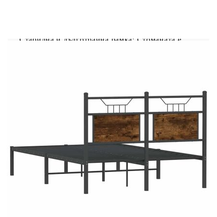
Осигурете си по-добър спокоен нощен сън с
тази рамка за легло! То представлява
приветливо допълнение към всяка спалня.
Стабилна и дълготрайна рамка: Стоманата е
здрава, стабилна и издръжлива, което я прави
идеален избор за широк спектър от приложения,
от производството на мебели до
строителството.Гъвкава табла: Това легло се
предлага с табла, която осигурява отлична
опора за гърба, когато седите в леглото, за да
четете или гледате телевизия, като
същевременно служи и като декоративен
елемент.Допълнително пространство за
съхранение: За по-голямо удобство основата на
леглото има допълнително пространство отдолу,
за да не се виждат кутиите за
съхранение.Ламелна основа за оптимална
опора: Металната рамка за легло е оборудвана с
ламелна основа за опора и дишане на матрака.
Добре е да се знае:Към това легло не е включен
матрак. Ние предлагаме разнообразна селекция
от матраци. Можете да проверите нашия
магазин за подходящ матрак.