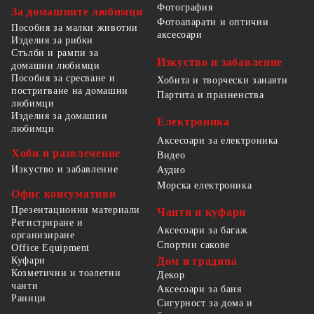
Фотография
За домашните любимци
Фотоапарати и оптични
Пособия за малки животни
аксесоари
Изделия за рибки
Стълби и рампи за
Изкуство и забавление
домашни любимци
Пособия за сресване и
Хобита и творчески занаяти
постригване на домашни
Партита и празненства
любимци
Изделия за домашни
Електроника
любимци
Аксесоари за електроника
Хоби и развлечение
Видео
Изкуство и забавление
Аудио
Морска електроника
Офис консумативи
Презентационни материали
Чанти и куфари
Регистриране и
Аксесоари за багаж
организиране
Спортни сакове
Office Equipment
Куфари
Дом и градина
Козметични и тоалетни
Декор
чанти
Аксесоари за баня
Раници
Сигурност за дома и