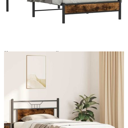
Време за доставка: 5 до 9 дни
Безплатна доставка до адрес при плащане по банков път
Цвят:
Опушен дъб
Материал:
Инженерно дърво и стомана
EAN code:
8721158681164
Общи размери:
207 x 105,5 x 91,5 см (Д x Ш x В)
Размери на подходящ
100 x 200 см (Ш x Д) (матракът не е
матрак:
включен)
Свободна височина под
27 см
леглото:
Купи на изплащане
Credit calculator
Рамка за легло без матрак опушен дъб 100x200 см
инженерно дърво
Please select credit institution
Цена на продукта:
€75.00