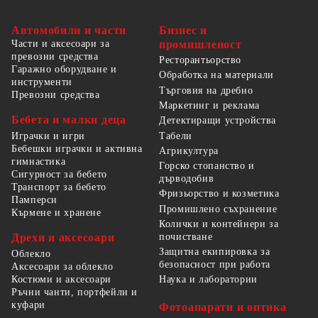
Автомобили и части
Бизнес и
Части и аксесоари за
промишленост
превозни средства
Ресторантьорство
Гаражно оборудване и
Обработка на материали
инструменти
Търговия на дребно
Превозни средства
Маркетинг и реклама
Бебета и малки деца
Детектиращи устройства
Табели
Играчки и игри
Бебешки играчки и активна
Агрикултура
гимнастика
Горско стопанство и
Сигурност за бебето
дърводобив
Транспорт за бебето
Фризьорство и козметика
Памперси
Промишлено съхранение
Кърмене и хранене
Колички и контейнери за
Дрехи и аксесоари
почистване
Защитна екипировка за
Облекло
безопасност при работа
Аксесоари за облекло
Костюми и аксесоари
Наука и лаборатории
Ръчни чанти, портфейли и
куфари
Фотоапарати и оптика