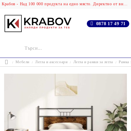
Крабов - Над 100 000 продукта на едно място. Директно от вносителя!
0878 17 49 71
Мебели
Легла и аксесоари
Легла и рамки за легла
Рамка 