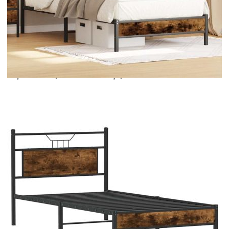
Extraction of information from credit institutions
Предоставената таблица е с информационна цел.
Добавете продукта в количката си с бутона "Добави в
количката" и при поръчка ще можете да изберете броя
вноски на кредита.
Acest tabel are caracter informativ. Adăugați produsul în
coșul de cumpărături unde veți putea selecta detaliile
cererii de creditare.
Предоставената таблица е с информационна цел.
Добавете продукта в количката си с бутона "Добави в
количката" и при поръчка ще можете да изберете броя
вноски на кредита.
Предоставената таблица е с информационна цел.
Добавете продукта в количката си с бутона "Добави в
количката" и при поръчка ще можете да изберете броя
вноски на кредита.
Предоставената таблица е с информационна цел.
Добавете продукта в количката си с бутона "Добави в
количката" и при поръчка ще можете да изберете броя