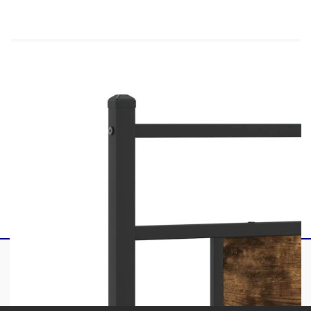
Цвят: Опушен дъб
Материал: Инженерно дърво и стомана
Общи размери: 207 x 105,5 x 91,5 см (Д x
Ш x В)
Свободна височина под леглото: 27 см
Размери на подходящ матрак: 100 x 200 см
(Ш x Д) (матракът не е включен)
С табла за глава
Необходим е монтаж