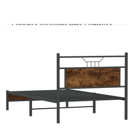
Осигурете си по-добър спокоен нощен сън с
тази рамка за легло! То представлява
приветливо допълнение към всяка спалня.
Стабилна и дълготрайна рамка: Стоманата е
здрава, стабилна и издръжлива, което я прави
идеален избор за широк спектър от приложения,
от производството на мебели до
строителството.Гъвкава табла: Това легло се
предлага с табла, която осигурява отлична
опора за гърба, когато седите в леглото, за да
четете или гледате телевизия, като
същевременно служи и като декоративен
елемент.Допълнително пространство за
съхранение: За по-голямо удобство основата на
леглото има допълнително пространство отдолу,
за да не се виждат кутиите за
съхранение.Ламелна основа за оптимална
опора: Металната рамка за легло е оборудвана с
ламелна основа за опора и дишане на матрака.
Добре е да се знае:Към това легло не е включен
матрак. Ние предлагаме разнообразна селекция
от матраци. Можете да проверите нашия
магазин за подходящ матрак.