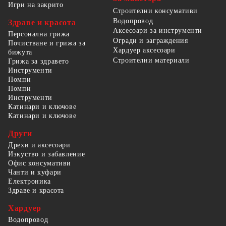
Игри на закрито
Строителни консумативи
Водопровод
Здраве и красота
Аксесоари за инструменти
Персонална грижа
Огради и заграждения
Почистване и грижа за
Хардуер аксесоари
бижута
Строителни материали
Грижа за здравето
Инструменти
Помпи
Помпи
Инструменти
Катинари и ключове
Катинари и ключове
Други
Дрехи и аксесоари
Изкуство и забавление
Офис консумативи
Чанти и куфари
Електроника
Здраве и красота
Хардуер
Водопровод