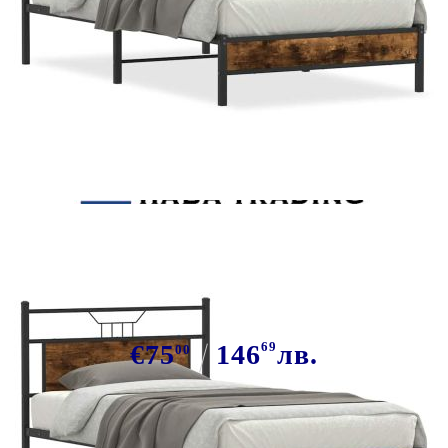
Tweet
Сподели
Рамка за легло без матрак опушен
дъб 100x200 см инженерно дърво
€75
146
69
лв.
00
В наличност: 3 бр.