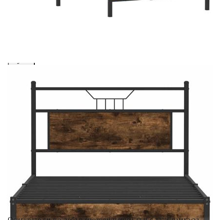
вноски на кредита.
Предоставената таблица е с информационна цел.
Добавете продукта в количката си с бутона "Добави в
количката" и при поръчка ще можете да изберете броя
вноски на кредита.
Когато плащате с NewPay, всъщност NewPay плаща
поръчката Ви вместо Вас. Вие я получавате и
разполагате с три начина да я платите към тях:
Отложено до 30 дни от момента на изпращане на
поръчката без оскъпяване. За покупки на стойност до
400 лв. / €204,52
Плащане на 4 вноски. Заплащате 20% от стойността на
поръчката си на момента с карта. Останалата сума се
разделя на 3 равни месечни вноски без оскъпяване. За
покупки на стойност до 1000 лв. / €511.31
Плащане на 6 вноски. Стойността на поръчката се
разпределя в 6 равни месечни вноски с оскъпяване. За
покупки на стойност до 2000 лв. / €1022.61
Осигурете си по-добър спокоен нощен сън с тази рамка за