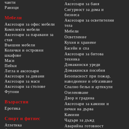
чанти
Аксесоари за баня
Раници
Сигурност за дома и
бизнеса
Мебели
Аксесоари за осветителни
Аксесоари за офис мебели
тела
Комплекти мебели
Мебели
Аксесоари за паравани за
Осветление
стая
Кухня и хранене
Външни мебели
Басейн и спа
Колички и островни
Аксесоари за битова
шкафове
техника
Маси
Домакински уреди
Пейки
Домакински пособия
Легла и аксесоари
Безопасност при пожар,
Аксесоари за дивани
наводнение и обгазяване
Аксесоари за маси
Аксесоари за столове
Спално бельо и артикули
Футони
Озеленяване
Двор и градина
Възрастни
Аксесоари за камини и
Еротика
печки на дърва
Камини
Спорт и фитнес
Чадъри за дъжд
Атлетика
Аварийна готовност