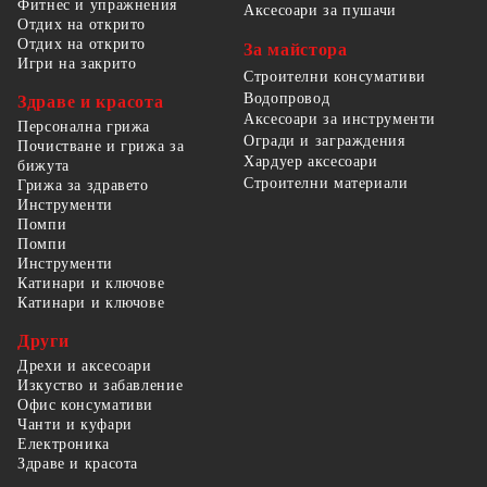
Фитнес и упражнения
Аксесоари за пушачи
Отдих на открито
Отдих на открито
За майстора
Игри на закрито
Строителни консумативи
Водопровод
Здраве и красота
Аксесоари за инструменти
Персонална грижа
Огради и заграждения
Почистване и грижа за
Хардуер аксесоари
бижута
Строителни материали
Грижа за здравето
Инструменти
Помпи
Помпи
Инструменти
Катинари и ключове
Катинари и ключове
Други
Дрехи и аксесоари
Изкуство и забавление
Офис консумативи
Чанти и куфари
Електроника
Здраве и красота