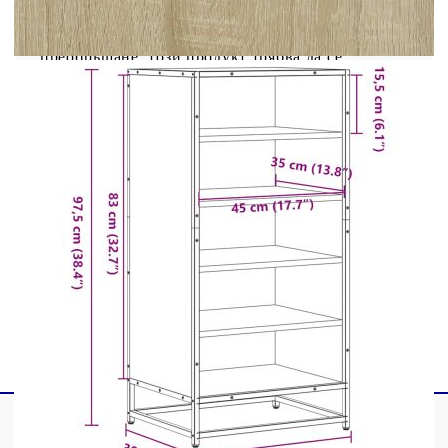
за съхранение на ключове или портфейли, които
може да са ви необходими на една ръка
разстояние. Внимание:За да предотвратите
преобръщане, този продукт трябва да се
използва с предоставеното устройство за
закрепване на стена.
Цвят: Дъб сонома
Материал: Инженерно дърво, метал
Габаритни размери: 48 x 38 x 97,5 см (Ш x
Д x В)
Максимален капацитет на теглото (общо):
60 кг
Необходим е монтаж