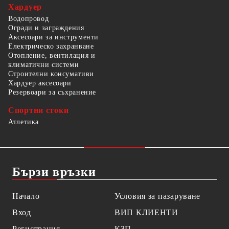
Хардуер
Водопровод
Огради и заграждения
Аксесоари за инструменти
Електрическо захранване
Отопление, вентилация и
климатични системи
Строителни консумативи
Хардуер аксесоари
Резервоари за съхранение
Спортни стоки
Атлетика
Бързи връзки
Начало
Условия за пазаруване
Вход
ВИП КЛИЕНТИ
Регистрация
КЗП