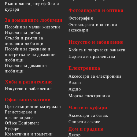
Ръчни чанти, портфейли и
куфари
Фотоапарати и оптика
Фотография
За домашните любимци
Фотоапарати и оптични
Пособия за малки животни
аксесоари
Изделия за рибки
Стълби и рампи за
Изкуство и забавление
домашни любимци
Пособия за сресване и
Хобита и творчески занаяти
постригване на домашни
Партита и празненства
любимци
Изделия за домашни
Електроника
любимци
Аксесоари за електроника
Хоби и развлечение
Видео
Изкуство и забавление
Аудио
Морска електроника
Офис консумативи
Презентационни материали
Чанти и куфари
Регистриране и
Аксесоари за багаж
организиране
Спортни сакове
Office Equipment
Куфари
Дом и градина
Козметични и тоалетни
Декор