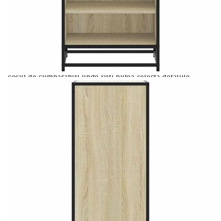
Цена на продукта:
€58.00
Extraction of information from credit institutions
Предоставената таблица е с информационна цел.
Добавете продукта в количката си с бутона "Добави в
количката" и при поръчка ще можете да изберете броя
вноски на кредита.
Acest tabel are caracter informativ. Adăugați produsul în
coșul de cumpărături unde veți putea selecta detaliile
cererii de creditare.
Предоставената таблица е с информационна цел.
Добавете продукта в количката си с бутона "Добави в
количката" и при поръчка ще можете да изберете броя
вноски на кредита.
Предоставената таблица е с информационна цел.
Добавете продукта в количката си с бутона "Добави в
количката" и при поръчка ще можете да изберете броя
вноски на кредита.
Предоставената таблица е с информационна цел.
Добавете продукта в количката си с бутона "Добави в
количката" и при поръчка ще можете да изберете броя