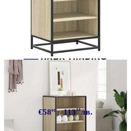
Tweet
Сподели
Стелаж за обувки Сонома дъб
48x38x97,5 cm Инженерна
дървесина
€58
113
44
лв.
00
В наличност: 34 бр.