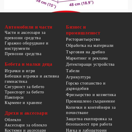
Автомобили и части
Бизнес и
Части и аксесоари за
промишленост
превозни средства
Ресторантьорство
Гаражно оборудване и
Обработка на материали
инструменти
Търговия на дребно
Превозни средства
Маркетинг и реклама
Бебета и малки деца
Детектиращи устройства
Табели
Играчки и игри
Бебешки играчки и активна
Агрикултура
гимнастика
Горско стопанство и
Сигурност за бебето
дърводобив
Транспорт за бебето
Фризьорство и козметика
Памперси
Промишлено съхранение
Кърмене и хранене
Колички и контейнери за
Дрехи и аксесоари
почистване
Защитна екипировка за
Облекло
безопасност при работа
Аксесоари за облекло
Костюми и аксесоари
Наука и лаборатории