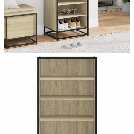
Време за доставка: 5 до 9 дни
Безплатна доставка до адрес при плащане по банков път
Цвят:
Дъб сонома
Материал:
Инженерно дърво, метал
EAN code:
8721102842641
Габаритни размери:
48 x 38 x 97,5 см (Ш x Д x
В)
Максимален капацитет на теглото
60 кг
(общо):
Купи на изплащане
Credit calculator
Стелаж за обувки Сонома дъб 48x38x97,5 cm
Инженерна дървесина
Please select credit institution