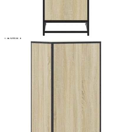
вноски на кредита.
Предоставената таблица е с информационна цел.
Добавете продукта в количката си с бутона "Добави в
количката" и при поръчка ще можете да изберете броя
вноски на кредита.
Когато плащате с NewPay, всъщност NewPay плаща
поръчката Ви вместо Вас. Вие я получавате и
разполагате с три начина да я платите към тях:
Отложено до 30 дни от момента на изпращане на
поръчката без оскъпяване. За покупки на стойност до
400 лв. / €204,52
Плащане на 4 вноски. Заплащате 20% от стойността на
поръчката си на момента с карта. Останалата сума се
разделя на 3 равни месечни вноски без оскъпяване. За
покупки на стойност до 1000 лв. / €511.31
Плащане на 6 вноски. Стойността на поръчката се
разпределя в 6 равни месечни вноски с оскъпяване. За
покупки на стойност до 2000 лв. / €1022.61