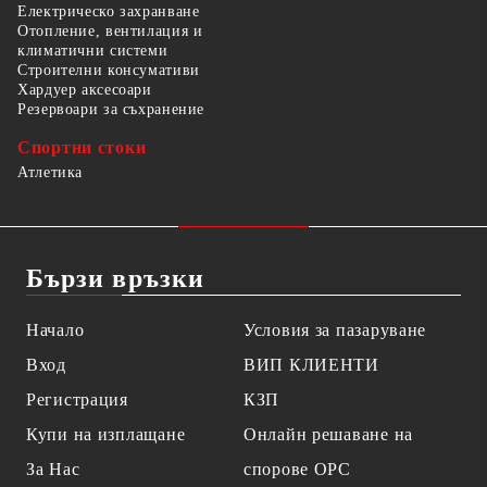
Електрическо захранване
Отопление, вентилация и
климатични системи
Строителни консумативи
Хардуер аксесоари
Резервоари за съхранение
Спортни стоки
Атлетика
Бързи връзки
Начало
Условия за пазаруване
Вход
ВИП КЛИЕНТИ
Регистрация
КЗП
Купи на изплащане
Онлайн решаване на
За Нас
спорове OPC