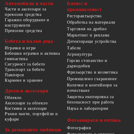
Автомобили и части
Бизнес и
Части и аксесоари за
промишленост
превозни средства
Ресторантьорство
Гаражно оборудване и
Обработка на материали
инструменти
Търговия на дребно
Превозни средства
Маркетинг и реклама
Бебета и малки деца
Детектиращи устройства
Табели
Играчки и игри
Бебешки играчки и активна
Агрикултура
гимнастика
Горско стопанство и
Сигурност за бебето
дърводобив
Транспорт за бебето
Фризьорство и козметика
Памперси
Промишлено съхранение
Кърмене и хранене
Колички и контейнери за
Дрехи и аксесоари
почистване
Защитна екипировка за
Облекло
безопасност при работа
Аксесоари за облекло
Костюми и аксесоари
Наука и лаборатории
Ръчни чанти, портфейли и
куфари
Фотоапарати и оптика
Фотография
За домашните любимци