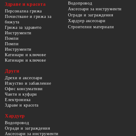
Водопровод
Здраве и красота
Аксесоари за инструменти
Персонална грижа
Огради и заграждения
Почистване и грижа за
Хардуер аксесоари
бижута
Строителни материали
Грижа за здравето
Инструменти
Помпи
Помпи
Инструменти
Катинари и ключове
Катинари и ключове
Други
Дрехи и аксесоари
Изкуство и забавление
Офис консумативи
Чанти и куфари
Електроника
Здраве и красота
Хардуер
Водопровод
Огради и заграждения
Аксесоари за инструменти