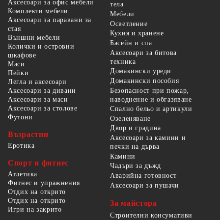
Аксесоари за офис мебели
тела
Комплекти мебели
Мебели
Аксесоари за паравани за
Осветление
стая
Кухня и хранене
Външни мебели
Басейн и спа
Колички и островни
Аксесоари за битова
шкафове
техника
Маси
Домакински уреди
Пейки
Домакински пособия
Легла и аксесоари
Безопасност при пожар,
Аксесоари за дивани
наводнение и обгазяване
Аксесоари за маси
Аксесоари за столове
Спално бельо и артикули
Футони
Озеленяване
Двор и градина
Възрастни
Аксесоари за камини и
Еротика
печки на дърва
Камини
Спорт и фитнес
Чадъри за дъжд
Атлетика
Аварийна готовност
Фитнес и упражнения
Аксесоари за пушачи
Отдих на открито
Отдих на открито
За майстора
Игри на закрито
Строителни консумативи