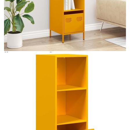
Време за доставка: 5 до 9 дни
Безплатна доставка до адрес при плащане по банков път
Цвят:
Горчица жълто
Материал:
Студеновалцувана стомана
Размери:
35 x 39 x 103,5 см (Ш x Д x В)
EAN code:
8721102931369
Размери на чекмеджето:
31 x 29 x 25 см (Ш x Д x В)
Купи на изплащане
Credit calculator
Висока дъска Горчица Жълто 35x39x103,5 cm Стомана
Please select credit institution
Цена на продукта:
€113.00
Extraction of information from credit institutions
Предоставената таблица е с информационна цел.
Добавете продукта в количката си с бутона "Добави в