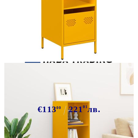
Tweet
Сподели
Висока дъска Горчица Жълто
35x39x103,5 cm Стомана
€113
221
01
лв.
00
В наличност: 13 бр.