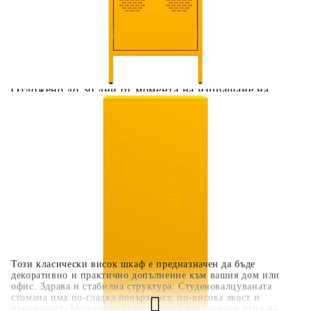
количката" и при поръчка ще можете да изберете броя
вноски на кредита.
Когато плащате с NewPay, всъщност NewPay плаща
поръчката Ви вместо Вас. Вие я получавате и
разполагате с три начина да я платите към тях:
Отложено до 30 дни от момента на изпращане на
поръчката без оскъпяване. За покупки на стойност до
400 лв. / €204,52
Плащане на 4 вноски. Заплащате 20% от стойността на
поръчката си на момента с карта. Останалата сума се
разделя на 3 равни месечни вноски без оскъпяване. За
покупки на стойност до 1000 лв. / €511.31
Плащане на 6 вноски. Стойността на поръчката се
разпределя в 6 равни месечни вноски с оскъпяване. За
покупки на стойност до 2000 лв. / €1022.61
Този класически висок шкаф е предназначен да бъде
декоративно и практично допълнение към вашия дом или
офис. Здрава и стабилна структура: Студеновалцуваната
стомана има по-гладка повърхност, по-висока якост и
прецизност. Металните крачета придават спокоен стил на