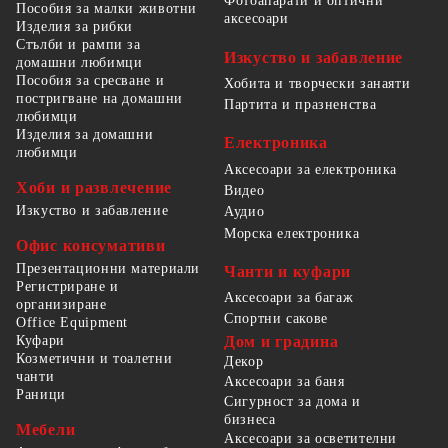
Фотоапарати и оптични
Пособия за малки животни
аксесоари
Изделия за рибки
Стълби и рампи за
Изкуство и забавление
домашни любимци
Пособия за сресване и
Хобита и творчески занаяти
постригване на домашни
Партита и празненства
любимци
Изделия за домашни
Електроника
любимци
Аксесоари за електроника
Хоби и развлечение
Видео
Изкуство и забавление
Аудио
Морска електроника
Офис консумативи
Презентационни материали
Чанти и куфари
Регистриране и
Аксесоари за багаж
организиране
Спортни сакове
Office Equipment
Куфари
Дом и градина
Козметични и тоалетни
Декор
чанти
Аксесоари за баня
Раници
Сигурност за дома и
бизнеса
Мебели
Аксесоари за осветителни