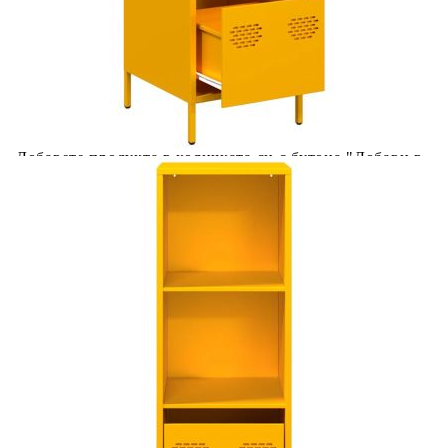
количката" и при поръчка ще можете да изберете броя
вноски на кредита.
Acest tabel are caracter informativ. Adăugați produsul în
coșul de cumpărături unde veți putea selecta detaliile
cererii de creditare.
Предоставената таблица е с информационна цел.
Добавете продукта в количката си с бутона "Добави в
количката" и при поръчка ще можете да изберете броя
вноски на кредита.
Предоставената таблица е с информационна цел.
Добавете продукта в количката си с бутона "Добави в
количката" и при поръчка ще можете да изберете броя
вноски на кредита.
Предоставената таблица е с информационна цел.
Добавете продукта в количката си с бутона "Добави в
количката" и при поръчка ще можете да изберете броя
вноски на кредита.
Предоставената таблица е с информационна цел.
Добавете продукта в количката си с бутона "Добави в