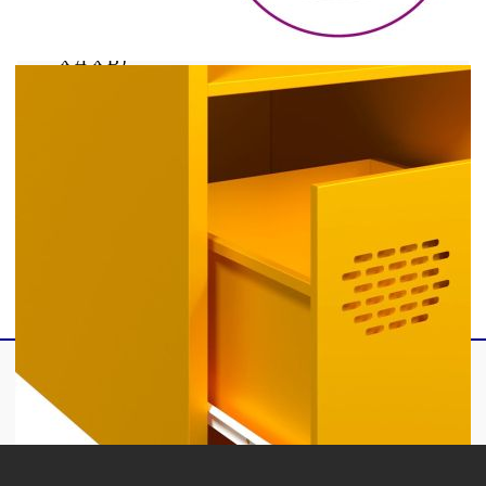
Размери: 35 x 39 x 103,5 см (Ш x Д x В)
Размери на чекмеджето: 31 x 29 x 25 см (Ш
x Д x В)
С 2 отделения и 1 чекмедже
Необходим е монтаж
Legal Documents:
Повече подробности за предотвратяване на
преобръщането на вашите мебели можете да
намерите
тук