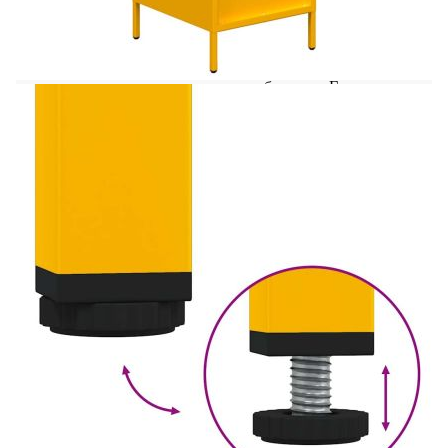
структура: Студеновалцуваната стомана има по-
гладка повърхност, по-висока якост и
прецизност. Металните крачета придават
спокоен стил на вашия интериор, като
същевременно осигуряват стабилност.Голямо
пространство за съхранение: Шкафът с
чекмеджета предлага достатъчно място за
съхранение, за да държите добре подредени и
леснодостъпни различните си ежедневни
принадлежности.Лесна за поддръжка:
Благодарение на гладката си повърхност,
шкафът се почиства лесно с влажна кърпа и
изисква по-малко поддръжка.Широки
приложения: В зависимост от нуждите ви, този
висок шкаф може да се използва като шкаф за
книги или бюфет витрина във вашата
всекидневна, спалня или офис. Внимание:За да
предотвратите преобръщане, този продукт
трябва да се използва с предоставеното
устройство за закрепване на стена.
Цвят: Горчица жълто
Материал: Студеновалцувана стомана