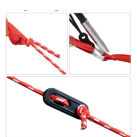
Тегло: 12,6 кг
Тип палатка: Палатка за кола
Брой спални: 1
Брой дневни: 1
Брой врати: 1
Брой прозорци: 2
С двоен достъп с цип
С разделени пердета за отделна стая
Необходим е монтаж
Доставката съдържа:
1 х Палатка
1 x Чанта за носене
Предупреждение Дръжте всички източници на
пламък и топлина далеч от плата на този
продукт. Продуктът не е подходящ за