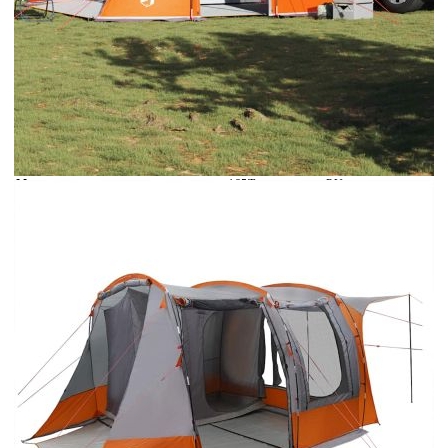
Време за доставка: 5 до 9 дни
Безплатна доставка до адрес при плащане по банков път
Цвят:
Сив и оранжев
Материал:
185T полиестер с PU покритие
Тегло:
12,6 кг
EAN code:
8721102657436
Размери на опаковката:
63 x 24 x 26 cm (Д x Ш x В)
Брой врати:
1
Тип палатка:
Палатка за кола
Брой прозорци:
2
Вътрешни размери на палатката:
230 x 140 x 196 см (Д x Ш x В)
Външни размери на палатката:
403 x 325 x 209 см (Д x Ш x В)
Брой спални:
1
Брой дневни:
1
Купи на изплащане