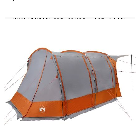
поток и осигурява изобилие от естествена
светлина.Широко приложение: Тази палатка е
подходяща за повечето модели автомобили,
което я прави отличен спътник за приключения
на открито, като къмпинг, туризъм и ежедневен
отдих. Лека и преносима: Сгъваемият и лек
дизайн ви позволява лесно да опаковате
палатката и да я съхранявате в включената
чанта за носене за лесно транспортиране.
Предупреждение:Дръжте всички източници на
пламък и топлина далеч от тъканта на този
продукт.
Цвят: Сив и оранжев
Материал: 185T полиестер с PU покритие
Външни размери на палатката: 403 x 325 x
209 см (Д x Ш x В)
Вътрешни размери на палатката: 230 x 140
x 196 см (Д x Ш x В)
Размери на опаковката: 63 x 24 x 26 cm (Д x
Ш x В)