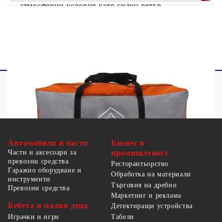
атмосферни условия като силен вятър,
снеговалеж и екстремни метеорологични
условия.
GPSR
Автомобили и части
Бизнес и
Части и аксесоари за
промишленост
превозни средства
Ресторантьорство
Гаражно оборудване и
Обработка на материали
инструменти
Търговия на дребно
Превозни средства
Маркетинг и реклама
Бебета и малки деца
Детектиращи устройства
Табели
Играчки и игри