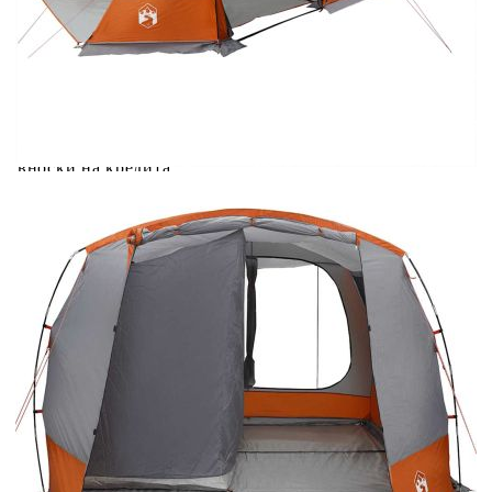
Credit calculator
Шатра за кола сива и оранжева водоустойчива
Please select credit institution
Цена на продукта:
€280.00
Extraction of information from credit institutions
Предоставената таблица е с информационна цел.
Добавете продукта в количката си с бутона "Добави в
количката" и при поръчка ще можете да изберете броя
вноски на кредита.
Acest tabel are caracter informativ. Adăugați produsul în
coșul de cumpărături unde veți putea selecta detaliile
cererii de creditare.
Предоставената таблица е с информационна цел.
Добавете продукта в количката си с бутона "Добави в
количката" и при поръчка ще можете да изберете броя
вноски на кредита.
Предоставената таблица е с информационна цел.
Добавете продукта в количката си с бутона "Добави в
количката" и при поръчка ще можете да изберете броя
вноски на кредита.