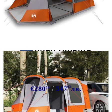
Tweet
Сподели
Шатра за кола сива и оранжева
водоустойчива
€280
547
63
лв.
00
В наличност: 8 бр.