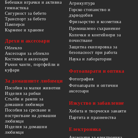
Бебешки играчки и активна
Агрикултура
гимнастика
Горско стопанство и
Сигурност за бебето
дърводобив
Транспорт за бебето
Фризьорство и козметика
Памперси
Промишлено съхранение
Кърмене и хранене
Колички и контейнери за
Дрехи и аксесоари
почистване
Защитна екипировка за
Облекло
безопасност при работа
Аксесоари за облекло
Костюми и аксесоари
Наука и лаборатории
Ръчни чанти, портфейли и
куфари
Фотоапарати и оптика
Фотография
За домашните любимци
Фотоапарати и оптични
Пособия за малки животни
аксесоари
Изделия за рибки
Стълби и рампи за
Изкуство и забавление
домашни любимци
Пособия за сресване и
Хобита и творчески занаяти
постригване на домашни
Партита и празненства
любимци
Изделия за домашни
Електроника
любимци
Аксесоари за електроника