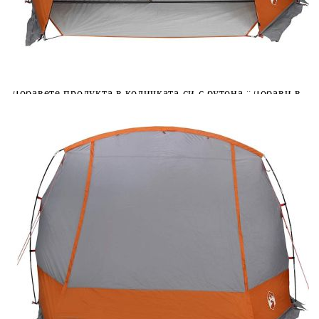
Предоставената таблица е с информационна цел.
Добавете продукта в количката си с бутона "Добави в
количката" и при поръчка ще можете да изберете броя
вноски на кредита.
Предоставената таблица е с информационна цел.
Добавете продукта в количката си с бутона "Добави в
количката" и при поръчка ще можете да изберете броя
вноски на кредита.
Когато плащате с NewPay, всъщност NewPay плаща
поръчката Ви вместо Вас. Вие я получавате и
разполагате с три начина да я платите към тях:
Отложено до 30 дни от момента на изпращане на
поръчката без оскъпяване. За покупки на стойност до
400 лв. / €204,52
Плащане на 4 вноски. Заплащате 20% от стойността на
поръчката си на момента с карта. Останалата сума се
разделя на 3 равни месечни вноски без оскъпяване. За
покупки на стойност до 1000 лв. / €511.31
Плащане на 6 вноски. Стойността на поръчката се
разпределя в 6 равни месечни вноски с оскъпяване. За
покупки на стойност до 2000 лв. / €1022.61