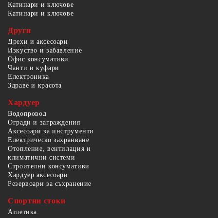
Катинари и ключове
Катинари и ключове
Други
Дрехи и аксесоари
Изкуство и забавление
Офис консумативи
Чанти и куфари
Електроника
Здраве и красота
Хардуер
Водопровод
Огради и заграждения
Аксесоари за инструменти
Електрическо захранване
Отопление, вентилация и
климатични системи
Строителни консумативи
Хардуер аксесоари
Резервоари за съхранение
Спортни стоки
Атлетика