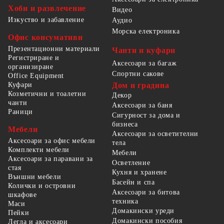
Хоби и развлечение
Видео
Изкуство и забавление
Аудио
Морска електроника
Офис консумативи
Презентационни материали
Чанти и куфари
Регистриране и
Аксесоари за багаж
организиране
Спортни сакове
Office Equipment
Куфари
Дом и градина
Козметични и тоалетни
Декор
чанти
Аксесоари за баня
Раници
Сигурност за дома и
бизнеса
Мебели
Аксесоари за осветителни
Аксесоари за офис мебели
тела
Комплекти мебели
Мебели
Аксесоари за паравани за
Осветление
стая
Кухня и хранене
Външни мебели
Басейн и спа
Колички и островни
Аксесоари за битова
шкафове
техника
Маси
Домакински уреди
Пейки
Домакински пособия
Легла и аксесоари