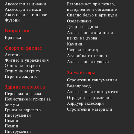
Безопасност при пожар,
Аксесоари за дивани
наводнение и обгазяване
Аксесоари за маси
Аксесоари за столове
Спално бельо и артикули
Футони
Озеленяване
Двор и градина
Възрастни
Аксесоари за камини и
Еротика
печки на дърва
Камини
Спорт и фитнес
Чадъри за дъжд
Атлетика
Аварийна готовност
Фитнес и упражнения
Аксесоари за пушачи
Отдих на открито
Отдих на открито
За майстора
Игри на закрито
Строителни консумативи
Водопровод
Здраве и красота
Аксесоари за инструменти
Персонална грижа
Огради и заграждения
Почистване и грижа за
Хардуер аксесоари
бижута
Строителни материали
Грижа за здравето
Инструменти
Помпи
Помпи
Инструменти