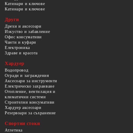
Катинари и ключове
Катинари и ключове
Други
Дрехи и аксесоари
Изкуство и забавление
Офис консумативи
Чанти и куфари
Електроника
Здраве и красота
Хардуер
Водопровод
Огради и заграждения
Аксесоари за инструменти
Електрическо захранване
Отопление, вентилация и
климатични системи
Строителни консумативи
Хардуер аксесоари
Резервоари за съхранение
Спортни стоки
Атлетика