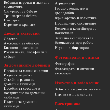
Бебешки играчки и активна
Агрикултура
гимнастика
Горско стопанство и
Сигурност за бебето
дърводобив
Транспорт за бебето
Фризьорство и козметика
Памперси
Промишлено съхранение
Кърмене и хранене
Колички и контейнери за
Дрехи и аксесоари
почистване
Защитна екипировка за
Облекло
безопасност при работа
Аксесоари за облекло
Костюми и аксесоари
Наука и лаборатории
Ръчни чанти, портфейли и
куфари
Фотоапарати и оптика
Фотография
За домашните любимци
Фотоапарати и оптични
Пособия за малки животни
аксесоари
Изделия за рибки
Стълби и рампи за
Изкуство и забавление
домашни любимци
Пособия за сресване и
Хобита и творчески занаяти
постригване на домашни
Партита и празненства
любимци
Изделия за домашни
Електроника
любимци