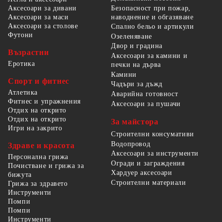
Безопасност при пожар,
Аксесоари за дивани
наводнение и обгазяване
Аксесоари за маси
Аксесоари за столове
Спално бельо и артикули
Футони
Озеленяване
Двор и градина
Възрастни
Аксесоари за камини и
Еротика
печки на дърва
Камини
Спорт и фитнес
Чадъри за дъжд
Атлетика
Аварийна готовност
Фитнес и упражнения
Аксесоари за пушачи
Отдих на открито
Отдих на открито
За майстора
Игри на закрито
Строителни консумативи
Водопровод
Здраве и красота
Аксесоари за инструменти
Персонална грижа
Огради и заграждения
Почистване и грижа за
Хардуер аксесоари
бижута
Строителни материали
Грижа за здравето
Инструменти
Помпи
Помпи
Инструменти