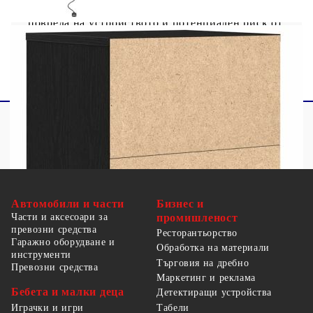
прегряване на устройството и да доведе до
повреда на устройството и потенциален риск от
прегряване и пожар.
Автомобили и части
Бизнес и
Части и аксесоари за
промишленост
превозни средства
Ресторантьорство
Гаражно оборудване и
Обработка на материали
инструменти
Търговия на дребно
Превозни средства
Маркетинг и реклама
Бебета и малки деца
Детектиращи устройства
Табели
Играчки и игри