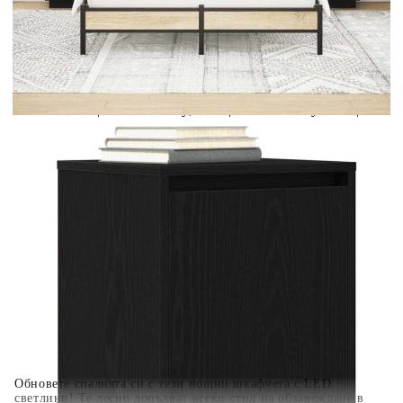
Предоставената таблица е с информационна цел.
Добавете продукта в количката си с бутона "Добави в
количката" и при поръчка ще можете да изберете броя
вноски на кредита.
Когато плащате с NewPay, всъщност NewPay плаща
поръчката Ви вместо Вас. Вие я получавате и
разполагате с три начина да я платите към тях:
Отложено до 30 дни от момента на изпращане на
поръчката без оскъпяване. За покупки на стойност до
400 лв. / €204,52
Плащане на 4 вноски. Заплащате 20% от стойността на
поръчката си на момента с карта. Останалата сума се
разделя на 3 равни месечни вноски без оскъпяване. За
покупки на стойност до 1000 лв. / €511.31
Плащане на 6 вноски. Стойността на поръчката се
разпределя в 6 равни месечни вноски с оскъпяване. За
покупки на стойност до 2000 лв. / €1022.61
Обновете спалнята си с тези нощни шкафчета с LED
светлини! Те лесно допълват всеки стил на обзавеждане в