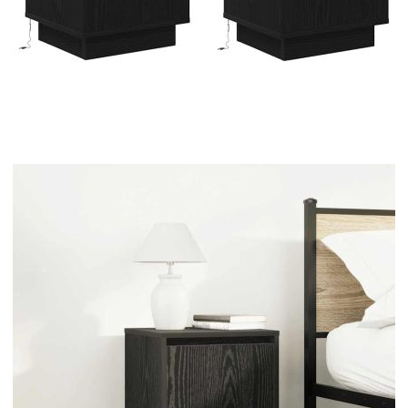
Време за доставка: 5 до 9 дни
Безплатна доставка до адрес при плащане по банков път
Цвят:
Черен
Материал:
Инженерно дърво
EAN code:
8721158701879
Размери (всяка):
38 x 34 x 50 см (Ш x Г x В)
Общ капацитет на теглото (за всеки):
60 кг
Купи на изплащане
Credit calculator
Нощни шкафчета с LED осветление 2 бр., черни
38x34x50 cm
Please select credit institution
Цена на продукта:
€86.00
Extraction of information from credit institutions