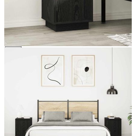
Предоставената таблица е с информационна цел.
Добавете продукта в количката си с бутона "Добави в
количката" и при поръчка ще можете да изберете броя
вноски на кредита.
Acest tabel are caracter informativ. Adăugați produsul în
coșul de cumpărături unde veți putea selecta detaliile
cererii de creditare.
Предоставената таблица е с информационна цел.
Добавете продукта в количката си с бутона "Добави в
количката" и при поръчка ще можете да изберете броя
вноски на кредита.
Предоставената таблица е с информационна цел.
Добавете продукта в количката си с бутона "Добави в
количката" и при поръчка ще можете да изберете броя
вноски на кредита.
Предоставената таблица е с информационна цел.
Добавете продукта в количката си с бутона "Добави в
количката" и при поръчка ще можете да изберете броя
вноски на кредита.