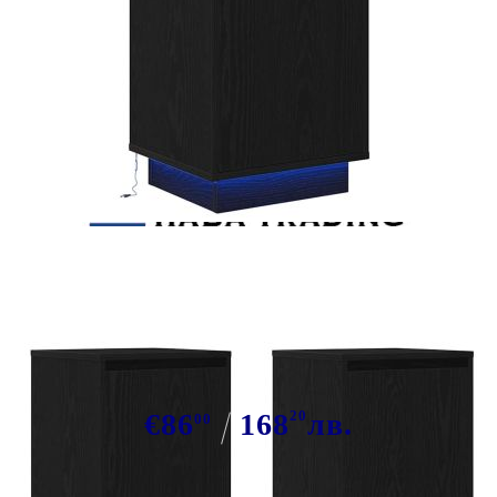
Tweet
Сподели
Нощни шкафчета с LED
осветление 2 бр., черни 38x34x50
cm
€86
168
20
лв.
00
В наличност: 50 бр.