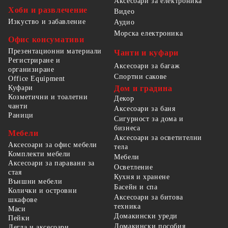
Аксесоари за електроника
Хоби и развлечение
Видео
Изкуство и забавление
Аудио
Морска електроника
Офис консумативи
Презентационни материали
Чанти и куфари
Регистриране и
Аксесоари за багаж
организиране
Спортни сакове
Office Equipment
Куфари
Дом и градина
Козметични и тоалетни
Декор
чанти
Аксесоари за баня
Раници
Сигурност за дома и
бизнеса
Мебели
Аксесоари за осветителни
Аксесоари за офис мебели
тела
Комплекти мебели
Мебели
Аксесоари за паравани за
Осветление
стая
Кухня и хранене
Външни мебели
Басейн и спа
Колички и островни
Аксесоари за битова
шкафове
техника
Маси
Домакински уреди
Пейки
Домакински пособия
Легла и аксесоари