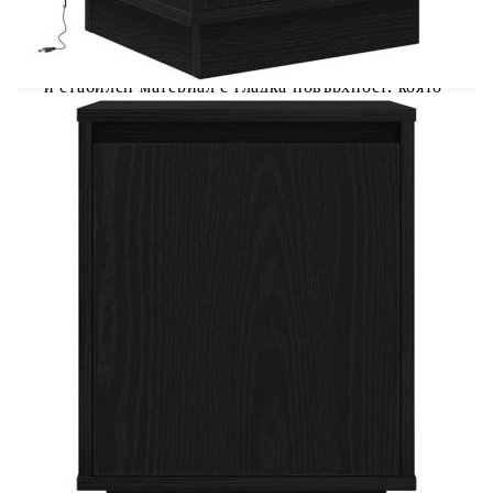
Обновете спалнята си с тези нощни шкафчета с
LED светлини! Те лесно допълват всеки стил на
обзавеждане в дома ви! Стабилен и издръжлив
материал: Инженерната дървесина е издръжлив
и стабилен материал с гладка повърхност, която
е устойчива на влага, изкривяване и
разцепване, което я прави надежден избор за
различни проекти.RGB LED светлини за
приятна атмосфера: LED светлините могат
лесно да се регулират, за да се създаде
персонализирано светлинно шоу. Можете да
персонализирате режимите, цветовете и
яркостта, за да подобрите атмосферата на
вашето вътрешно пространство.Голямо
пространство за съхранение: Нощното шкафче
осигурява достатъчно място за съхранение на
списания, книги, чаши и други неща, които са
необходими за спане, като ги държи подредени
и на една ръка разстояние.Здрава горна част:
Стабилният плот на нощното шкафче е идеален
за поставяне на настолни лампи, будилници,
книги, рамки за снимки, малки саксийни
растения, декорации или други неща от първа
необходимост.Лесна поддръжка: Благодарение
на гладката си повърхност нощното шкафче се