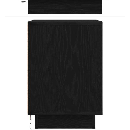
почиства лесно с влажна кърпа и не изисква
особена поддръжка. Внимание:За да
предотвратите преобръщане, този продукт
трябва да се използва с предоставеното
устройство за закрепване на стена. Добре е да се
знае:Продуктът има USB конектор, който
изисква сертифициран 5V USB захранващ
източник (не е включен).
Цвят: Черен
Материал: Инженерно дърво
Размери (всяка): 38 x 34 x 50 см (Ш x Г x В)
Общ капацитет на теглото (за всеки): 60 кг
Необходим е монтаж
Доставката съдържа:
2 x Нощни шкафчета
Този продукт се захранва с DC 5V, но
сертифицираният 5V USB източник на
захранване не е включен в комплекта. По-
високото напрежение може да доведе до