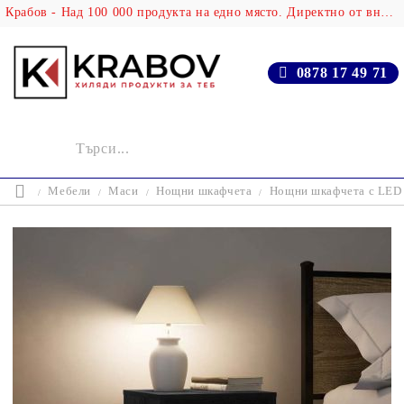
Крабов - Над 100 000 продукта на едно място. Директно от вносителя!
0878 17 49 71
Мебели
Маси
Нощни шкафчета
Нощни шкафчета с LED 