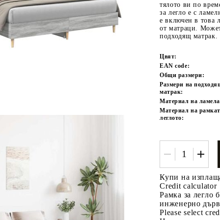
тялото ви по врем
за легло е с ламе
е включен в това 
от матраци. Может
подходящ матрак.
Цвят:
EAN code:
Общи размери:
Размери на подходя
матрак:
Tweet
одели
Материал на ламела
Материал на рамкат
леглото:
Купи на изплащ
Credit calculator
Рамка за легло 
инженерно дър
Please select cred