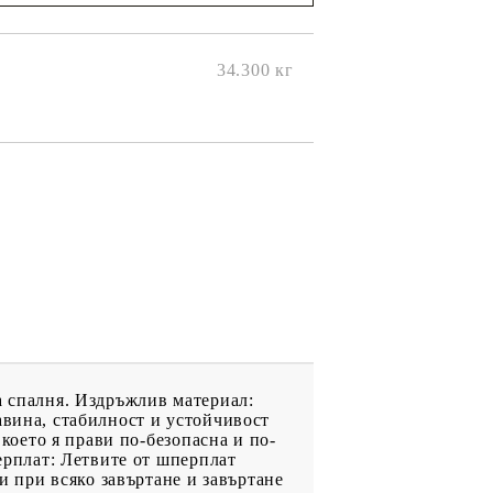
ще се
ките на
34.300
кг
а спалня. Издръжлив материал:
авина, стабилност и устойчивост
 което я прави по-безопасна и по-
перплат: Летвите от шперплат
си при всяко завъртане и завъртане