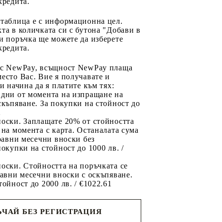
кредита.
 таблица е с информационна цел.
та в количката си с бутона "Добави в
и поръчка ще можете да изберете
кредита.
 с NewPay, всъщност NewPay плаща
есто Вас. Вие я получавате и
ри начина да я платите към тях:
 дни от момента на изпращане на
скъпяване. За покупки на стойност до
2
носки. Заплащате 20% от стойността
 на момента с карта. Останалата сума
 равни месечни вноски без
покупки на стойност до 1000 лв. /
оски. Стойността на поръчката се
равни месечни вноски с оскъпяване.
тойност до 2000 лв. / €1022.61
ЧАЙ БЕЗ РЕГИСТРАЦИЯ