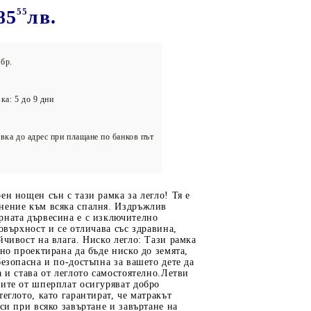
олейбол
85
55
лв.
бр.
ка: 5 до 9 дни
вка до адрес при плащане по банков път
ен нощен сън с тази рамка за легло! Тя е
нение към всяка спалня. Издръжлив
рната дървесина е с изключително
повърхност и се отличава със здравина,
йчивост на влага. Ниско легло: Тази рамка
лно проектирана да бъде ниско до земята,
безопасна и по-достъпна за вашето дете да
а и става от леглото самостоятелно.Летви
ите от шперплат осигуряват добро
теглото, като гарантират, че матракът
 си при всяко завъртане и завъртане на