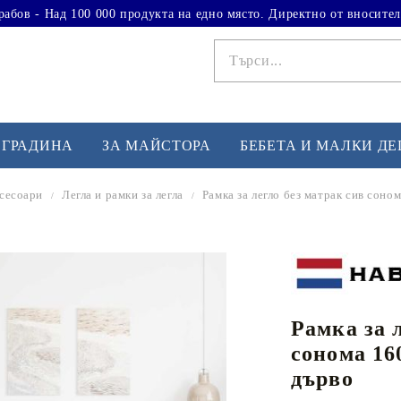
рабов - Над 100 000 продукта на едно място. Директно от вносител
 ГРАДИНА
ЗА МАЙСТОРА
БЕБЕТА И МАЛКИ Д
ксесоари
Легла и рамки за легла
Рамка за легло без матрак сив сон
ФИТНЕС УПРАЖНЕНИЯ
А
Вдигане на тежести
Б
Кардио
Бо
любимци
Рамка за 
Йога и пилатес
Бе
сонома 16
Лежанки за упражнения
Хо
дърво
Тренажори за баланс
О