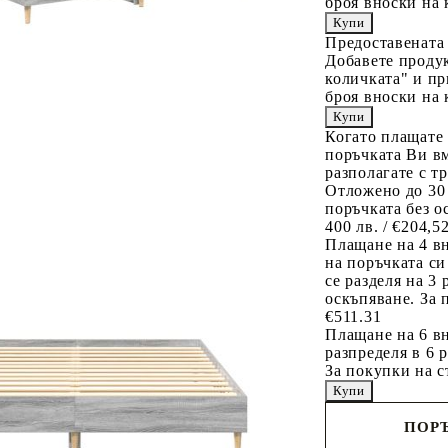
броя вноски на 
Предоставената
Добавете продук
количката" и пр
броя вноски на 
Когато плащате
поръчката Ви вм
разполагате с т
Отложено до 30
поръчката без о
400 лв. / €204,5
Плащане на 4 в
на поръчката си
се разделя на 3
оскъпяване. За 
€511.31
Плащане на 6 вн
разпределя в 6 
За покупки на с
ПОРЪ