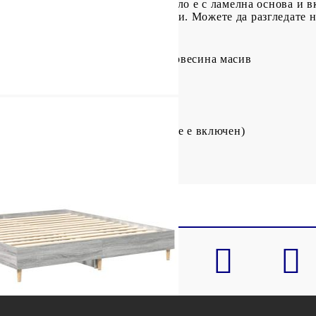
езно е да знаете:Тази рамка за легло е с ламелна основа и
 разнообразна селекция от матраци. Можете да разгледате 
ото: Инженерно дърво, борова дървесина масив
ат
 см (Д x Ш x В)
160 x 200 см (Ш x Д) (матракът не е включен)