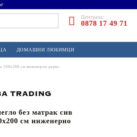
я!
Централа:
0878 17 49 71
ЕЦА
ДОМАШНИ ЛЮБИМЦИ
ома 160x200 см инженерно дърво
ТЛЕТИКА
аскетбол
кс и бойни изкуства
легло без матрак сив
йзбол и софтбол
0x200 см инженерно
кей и лакрос
сновно спортно оборудване