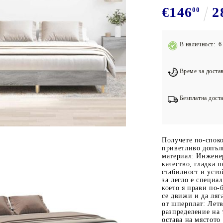
Подложки за фитнес уреди
В
€146
2
00
Лостове за набиране
Силови кули
В наличност: 6 
Йога и пилатес
Време за достав
Безплатна доста
Получете по-споко
приветливо допъл
материал: Инжене
качество, гладка 
стабилност и усто
за легло е специа
което я прави по-
се движи и да ляг
от шперплат: Летв
разпределение на 
остава на мястото