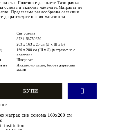
е на сън. Полезно е да знаете:Тази рамка
лна основа и включва ламелите.Матракът не
легло. Предлагаме разнообразна селекция
е да разгледате нашия магазин за
Сив сонома
8721158759870
203 x 163 x 25 см (Д x Ш x В)
щ
160 x 200 см (Ш x Д) (матракът не е
включен)
:
Шперплат
а на
Инженерно дърво, борова дървесина
масив
ане
без матрак сив сонома 160x200 см
во
it institution