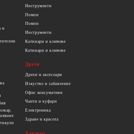
Инструменти
Помпи
Помпи
а и
Инструменти
етителни
Катинари и ключове
Катинари и ключове
Други
Дрехи и аксесоари
ова
Изкуство и забавление
Офис консумативи
и
Чанти и куфари
бия
пожар,
Електроника
азяване
Здраве и красота
ртикули
Хардуер