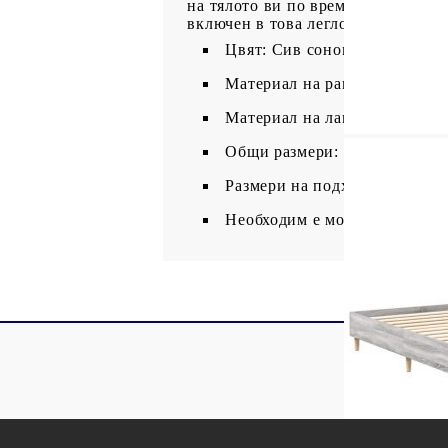
на тялото ви по време на сън. Пол
включен в това легло. Предлагаме
Цвят: Сив сонома
Материал на рамката на легл
Материал на ламела: Шперпл
Общи размери: 203 x 163 x 25
Размери на подходящ матрак: 
Необходим е монтаж