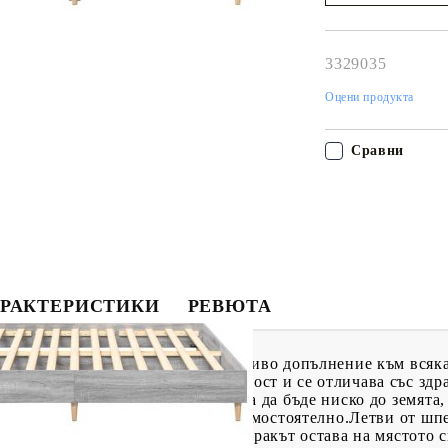
Наш представител 
свърже с Вас в рам
работния ден!
3329035
Оцени продукта
Сравни
РАКТЕРИСТИКИ
РЕВЮТА
тази рамка за легло! Тя е приветливо допълнение към всяк
ително качество, гладка повърхност и се отличава със здр
 за легло е специално проектирана да бъде ниско до земята,
жи и да ляга и става от леглото самостоятелно.Летви от ш
 теглото, като гарантират, че матракът остава на мястото 