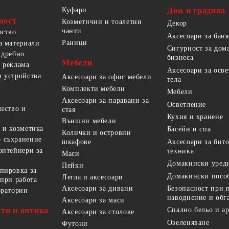
Куфари
Дом и градина
ност
Козметични и тоалетни
Декор
чанти
рство
Аксесоари за баня
Раници
а материали
Сигурност за дом
 дребно
бизнеса
Мебели
 реклама
Аксесоари за осв
 устройства
Аксесоари за офис мебели
тела
Комплекти мебели
Мебели
Аксесоари за паравани за
Осветление
анство и
стая
Кухня и хранене
Външни мебели
 и козметика
Басейн и спа
Колички и островни
 съхранение
Аксесоари за бит
шкафове
онтейнери за
техника
Маси
Домакински уред
Пейки
пировка за
Домакински посо
Легла и аксесоари
 при работа
Безопасност при 
Аксесоари за дивани
оратории
наводнение и обг
Аксесоари за маси
ти и оптика
Спално бельо и а
Аксесоари за столове
Озеленяване
Футони