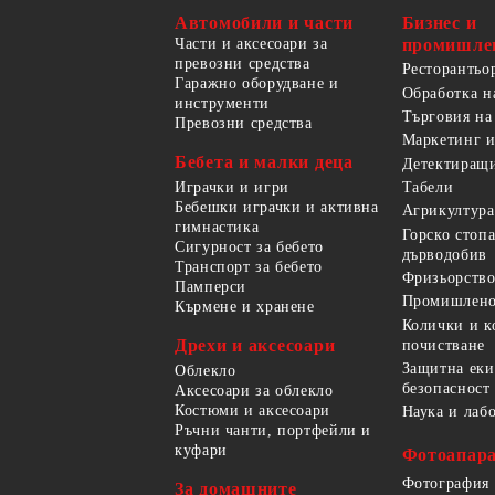
Автомобили и части
Бизнес и
Части и аксесоари за
промишле
превозни средства
Ресторантьо
Гаражно оборудване и
Обработка н
инструменти
Търговия на
Превозни средства
Маркетинг и
Бебета и малки деца
Детектиращи
Играчки и игри
Табели
Бебешки играчки и активна
Агрикултура
гимнастика
Горско стоп
Сигурност за бебето
дърводобив
Транспорт за бебето
Фризьорство
Памперси
Промишлено
Кърмене и хранене
Колички и к
Дрехи и аксесоари
почистване
Защитна еки
Облекло
безопасност
Аксесоари за облекло
Костюми и аксесоари
Наука и лаб
Ръчни чанти, портфейли и
куфари
Фотоапара
Фотография
За домашните