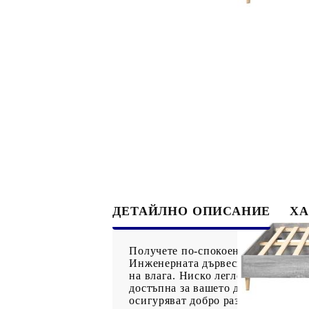
ДЕТАЙЛНО ОПИСАНИЕ
ХА
Получете по-спокоен нощен сън с 
Инженерната дървесина е с изключ
на влага. Ниско легло: Тази рамка
достъпна за вашето дете да се дви
осигуряват добро разпределение на