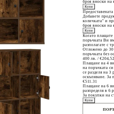
броя вноски на 
Предоставената
Добавете продук
количката" и пр
броя вноски на 
Когато плащате
поръчката Ви вм
разполагате с т
Отложено до 30
поръчката без о
400 лв. / €204,5
Плащане на 4 в
на поръчката си
се разделя на 3
оскъпяване. За 
€511.31
Плащане на 6 вн
разпределя в 6 
За покупки на с
ПОРЪ