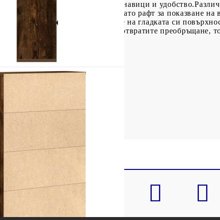
ясно, в зависимост от личните ви навици и удобство.Разли
от книги. Може да се използва и като рафт за показване на
Лесна за поддръжка: Благодарение на гладката си повърхнос
поддръжка. Внимание:За да предотвратите преобръщане, то
крепване на стена.
5 см (Ш x Д x В)
): 28 x 24 x 23,5 см (Ш x Д x В)