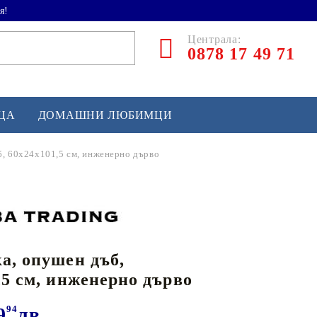
я!
Централа:
0878 17 49 71
ЕЦА
ДОМАШНИ ЛЮБИМЦИ
б, 60x24x101,5 см, инженерно дърво
ТЛЕТИКА
аскетбол
кс и бойни изкуства
а, опушен дъб,
йзбол и софтбол
,5 см, инженерно дърво
кей и лакрос
сновно спортно оборудване
9
94
лв.