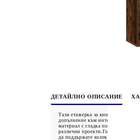
ДЕТАЙЛНО ОПИСАНИЕ
ХА
Тази етажерка за книги предлага
допълнение към интериора на дом
материал с гладка повърхност, коя
различни проекти.Голямо простран
да поддържате колекцията си от к