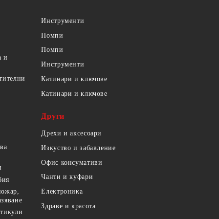
Инструменти
Помпи
Помпи
а и
Инструменти
етителни
Катинари и ключове
Катинари и ключове
Други
Дрехи и аксесоари
ова
Изкуство и забавление
Офис консумативи
и
Чанти и куфари
бия
пожар,
Електроника
азяване
Здраве и красота
ртикули