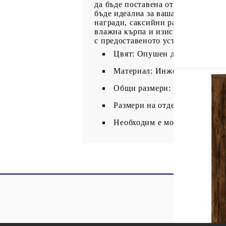
да бъде поставена отляво или отд
бъде идеална за вашата колекция 
награди, саксийни растения и др.
влажна кърпа и изисква по-малко 
с предоставеното устройство за за
Цвят: Опушен дъб
Материал: Инженерно дърво
Общи размери: 60 x 24 x 101,
Размери на отделенията (всяко
Необходим е монтаж