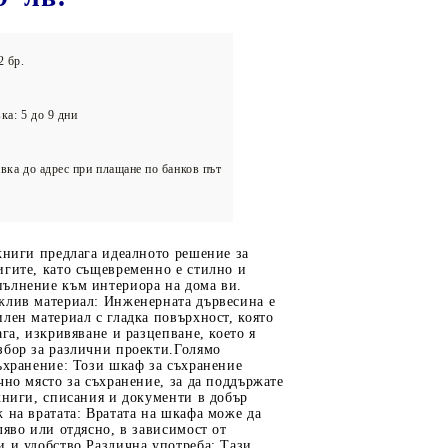
олейбол
2 бр.
ка: 5 до 9 дни
вка до адрес при плащане по банков път
книги предлага идеалното решение за
игите, като същевременно е стилно и
ълнение към интериора на дома ви.
жлив материал: Инженерната дървесина е
лен материал с гладка повърхност, която
ага, изкривяване и разцепване, което я
збор за различни проекти.Голямо
ъхранение: Този шкаф за съхранение
чно място за съхранение, за да поддържате
книги, списания и документи в добър
 на вратата: Вратата на шкафа може да
ляво или отдясно, в зависимост от
 и удобство.Различна употреба: Тази