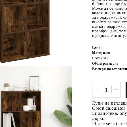
библиотека ще бъд
Може да се използ
колекции, снимки,
за поддръжка: Бла
шкафът се почиств
малко поддръжка.
преобръщане, този
предоставеното ус
Цвят:
Материал:
Tweet
одели
EAN code:
Общи размери:
Размери на отделени
Купи на изплащ
Credit calculator
Библиотека, оп
дърво
Please select cred