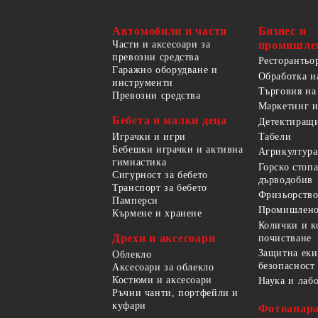
Автомобили и части
Бизнес и
Части и аксесоари за
промишле
превозни средства
Ресторантьо
Гаражно оборудване и
Обработка н
инструменти
Търговия на
Превозни средства
Маркетинг и
Бебета и малки деца
Детектиращи
Играчки и игри
Табели
Бебешки играчки и активна
Агрикултура
гимнастика
Горско стоп
Сигурност за бебето
дърводобив
Транспорт за бебето
Фризьорство
Памперси
Промишлено
Кърмене и хранене
Колички и к
Дрехи и аксесоари
почистване
Защитна еки
Облекло
безопасност
Аксесоари за облекло
Костюми и аксесоари
Наука и лаб
Ръчни чанти, портфейли и
куфари
Фотоапара