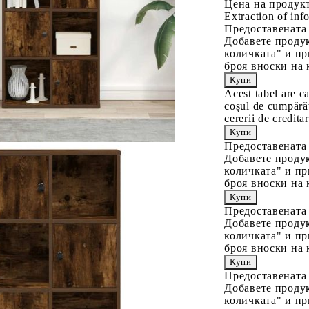
Цена на продукт
Extraction of info
Предоставената
Добавете продук
количката" и пр
броя вноски на 
Acest tabel are c
coșul de cumpărăt
cererii de creditar
Предоставената
Добавете продук
количката" и пр
броя вноски на 
Предоставената
Добавете продук
количката" и пр
броя вноски на 
Предоставената
Добавете продук
количката" и пр