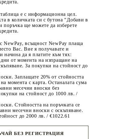
кредита.
 таблица е с информационна цел.
та в количката си с бутона "Добави в
и поръчка ще можете да изберете
кредита.
 с NewPay, всъщност NewPay плаща
есто Вас. Вие я получавате и
ри начина да я платите към тях:
 дни от момента на изпращане на
скъпяване. За покупки на стойност до
2
носки. Заплащате 20% от стойността
 на момента с карта. Останалата сума
 равни месечни вноски без
покупки на стойност до 1000 лв. /
оски. Стойността на поръчката се
равни месечни вноски с оскъпяване.
тойност до 2000 лв. / €1022.61
ЧАЙ БЕЗ РЕГИСТРАЦИЯ