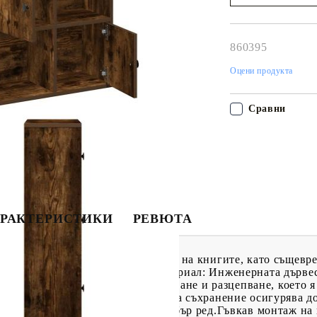
Наш представител 
свърже с Вас в рам
работния ден!
860395
Оцени продукта
Сравни
РАКТЕРИСТИКИ
РЕВЮТА
 идеалното решение за подреждане на книгите, като същев
а ви. Стабилен и издръжлив материал: Инженерната дърве
то е устойчива на влага, изкривяване и разцепване, което 
ство за съхранение: Този шкаф за съхранение осигурява до
ниги, списания и документи в добър ред.Гъвкав монтаж на 