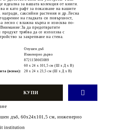
е идеална за вашата колекция от книги.
ва и като рафт за показване на вашите
 награди, саксийни растения и др.Лесна
годарение на гладката си повърхност,
а лесно с влажна кърпа и изисква по-
 Внимание:За да предотвратите
 продукт трябва да се използва с
тройство за закрепване на стена.
Опушен дъб
Инженерно дърво
8721158665089
60 x 24 x 101,5 см (Ш x Д x В)
ята (всяко):
28 x 24 x 23,5 см (Ш x Д x В)
ане
ушен дъб, 60x24x101,5 см, инженерно
it institution