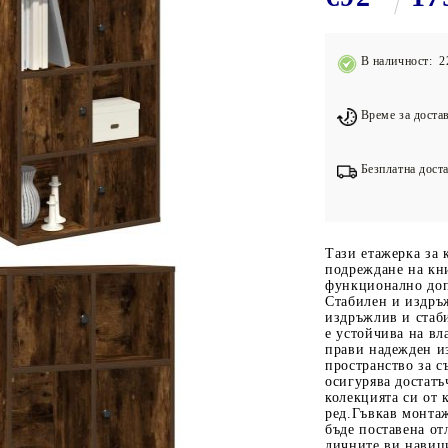
Подложки за фитнес уреди
В
Лостове за набиране
В наличност: 2
Силови кули
Йога и пилатес
Време за достав
Безплатна доста
Тази етажерка за 
подреждане на кн
функционално доп
Стабилен и издръ
издръжлив и стаби
е устойчива на вл
прави надежден и
пространство за с
осигурява достатъ
колекцията си от 
ред.Гъвкав монтаж
бъде поставена от
личните ви навици