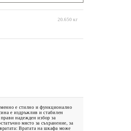
ще се
ките на
20.650
кг
ременно е стилно и функционално
сина е издръжлив и стабилен
я прави надежден избор за
статъчно място за съхранение, за
вратата: Вратата на шкафа може