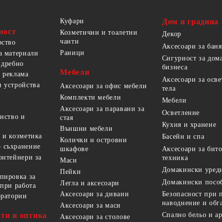
Куфари
Дом и градина
ност
Козметични и тоалетни
Декор
чанти
рство
Аксесоари за баня
Раници
а материали
Сигурност за дом
 дребно
бизнеса
Мебели
 реклама
Аксесоари за осв
 устройства
Аксесоари за офис мебели
тела
Комплекти мебели
Мебели
Аксесоари за паравани за
Осветление
анство и
стая
Кухня и хранене
Външни мебели
 и козметика
Басейн и спа
Колички и островни
 съхранение
Аксесоари за бит
шкафове
онтейнери за
техника
Маси
Домакински уред
Пейки
пировка за
Домакински посо
Легла и аксесоари
 при работа
Безопасност при 
Аксесоари за дивани
оратории
наводнение и обг
Аксесоари за маси
ти и оптика
Спално бельо и а
Аксесоари за столове