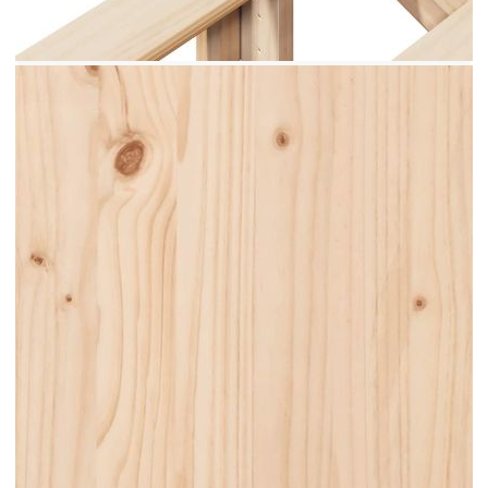
Предлагаме разнообразен избор от матраци.
Можете да проверите нашия магазин за
подходящ матрак.
Материал на рамката за легло: Масивна
борова дървесина (необработена)
Материал на ламела: Шперплат
Размери: 203,5 x 90 x 56 cm (Д x Ш x В)
Свободна височина под леглото: 21 см
Размери на подходящ матрак: 90 x 200 см
(Ш x Д) (матракът не е включен)
Макс. товароносимост: 100 кг
Предварително пробити отвори за лесно
свързване за образуване на семейно легло
Необходим е монтаж