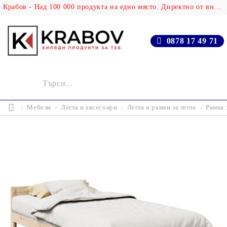
Крабов - Над 100 000 продукта на едно място. Директно от вносителя!
0878 17 49 71
Мебели
Легла и аксесоари
Легла и рамки за легла
Рамка 