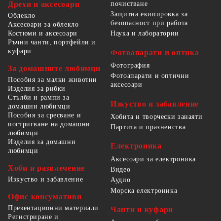
Дрехи и аксесоари
почистване
Защитна екипировка за
Облекло
безопасност при работа
Аксесоари за облекло
Костюми и аксесоари
Наука и лаборатории
Ръчни чанти, портфейли и
куфари
Фотоапарати и оптика
Фотография
За домашните любимци
Фотоапарати и оптични
Пособия за малки животни
аксесоари
Изделия за рибки
Стълби и рампи за
Изкуство и забавление
домашни любимци
Пособия за сресване и
Хобита и творчески занаяти
постригване на домашни
Партита и празненства
любимци
Изделия за домашни
Електроника
любимци
Аксесоари за електроника
Хоби и развлечение
Видео
Изкуство и забавление
Аудио
Морска електроника
Офис консумативи
Презентационни материали
Чанти и куфари
Регистриране и