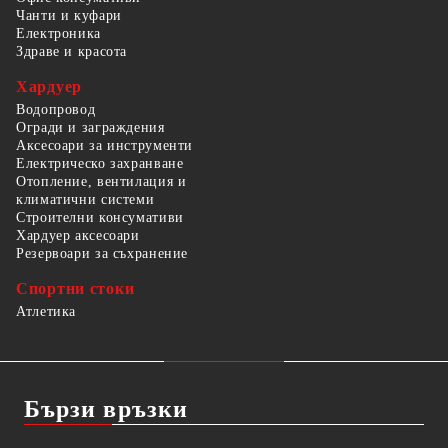
Чанти и куфари
Електроника
Здраве и красота
Хардуер
Водопровод
Огради и заграждения
Аксесоари за инструменти
Електрическо захранване
Отопление, вентилация и
климатични системи
Строителни консумативи
Хардуер аксесоари
Резервоари за съхранение
Спортни стоки
Атлетика
Бързи връзки