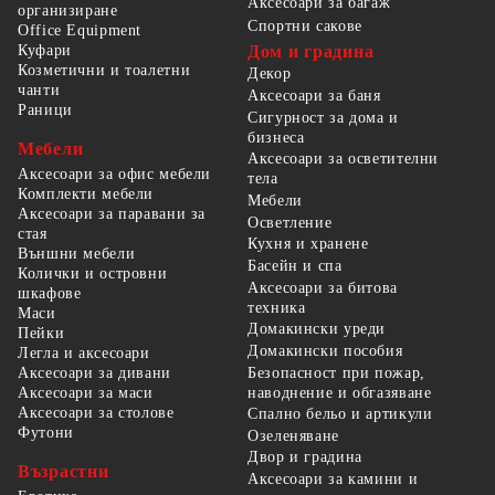
Аксесоари за багаж
организиране
Спортни сакове
Office Equipment
Куфари
Дом и градина
Козметични и тоалетни
Декор
чанти
Аксесоари за баня
Раници
Сигурност за дома и
бизнеса
Мебели
Аксесоари за осветителни
Аксесоари за офис мебели
тела
Комплекти мебели
Мебели
Аксесоари за паравани за
Осветление
стая
Кухня и хранене
Външни мебели
Басейн и спа
Колички и островни
Аксесоари за битова
шкафове
техника
Маси
Домакински уреди
Пейки
Домакински пособия
Легла и аксесоари
Безопасност при пожар,
Аксесоари за дивани
наводнение и обгазяване
Аксесоари за маси
Аксесоари за столове
Спално бельо и артикули
Футони
Озеленяване
Двор и градина
Възрастни
Аксесоари за камини и