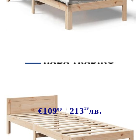
Tweet
Сподели
Рамка за легло без матрак, 90x200
см, масивна чамова дървесина
€109
213
19
лв.
00
В наличност: 4 бр.