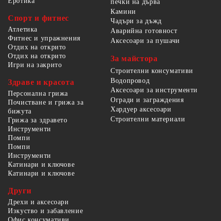
Еротика
печки на дърва
Камини
Спорт и фитнес
Чадъри за дъжд
Атлетика
Аварийна готовност
Фитнес и упражнения
Аксесоари за пушачи
Отдих на открито
Отдих на открито
За майстора
Игри на закрито
Строителни консумативи
Водопровод
Здраве и красота
Аксесоари за инструменти
Персонална грижа
Огради и заграждения
Почистване и грижа за
Хардуер аксесоари
бижута
Строителни материали
Грижа за здравето
Инструменти
Помпи
Помпи
Инструменти
Катинари и ключове
Катинари и ключове
Други
Дрехи и аксесоари
Изкуство и забавление
Офис консумативи