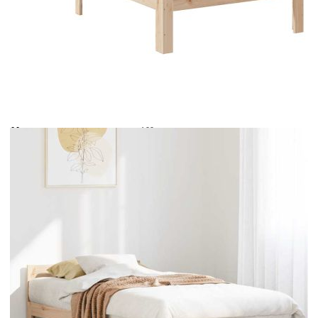
Време за доставка: 5 до 9 дни
Безплатна доставка до адрес при плащане по банков път
Размери:
203,5 x 90 x 56 cm (Д x Ш x В)
Макс. товароносимост:
100 кг
EAN code:
8721158637062
Размери на подходящ
90 x 200 см (Ш x Д) (матракът не е
матрак:
включен)
Материал на рамката за
Масивна борова дървесина
легло:
(необработена)
Материал на ламела:
Шперплат
Свободна височина под
21 см
леглото:
Купи на изплащане
Credit calculator
Рамка за легло без матрак, 90x200 см, масивна чамова
дървесина