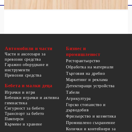
Автомобили и части
Бизнес и
Части и аксесоари за
промишленост
превозни средства
Ресторантьорство
Гаражно оборудване и
Обработка на материали
инструменти
Търговия на дребно
Превозни средства
Маркетинг и реклама
Бебета и малки деца
Детектиращи устройства
Табели
Играчки и игри
Бебешки играчки и активна
Агрикултура
гимнастика
Горско стопанство и
Сигурност за бебето
дърводобив
Транспорт за бебето
Фризьорство и козметика
Памперси
Промишлено съхранение
Кърмене и хранене
Колички и контейнери за