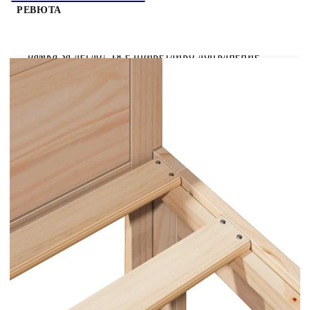
РЕВЮТА
Насладете се на по-спокоен нощен сън с тази
рамка за легло! Тя е приветливо допълнение
към всяка спалня. Стабилна и дълготрайна
рамка: Масивната борова дървесина е известна
със своята здравина и издръжливост. Правите ѝ
шарки и отличителните чепове допринасят за
рустикалния ѝ чар.Не е необходима матрак с
пружини: Рамката на леглото включва
ламеларна основа, която осигурява отлична
опора и дишане на вашия матрак,
елиминирайки нуждата от матрак с
пружини.Стабилни и издръжливи крака: Това
легло се поддържа от здрави крака,
осигуряващи стабилност, безопасност и
твърдост.Иновативен дизайн на свързване:
Рамката на леглото е проектирана с
предварително пробити отвори, така че можете
лесно да свържете повече легла, за да създадете
места за спане за двойни, трима, четирима или
повече души, идеално за семейства, гости или
споделени жилищни пространства. Полезно е да
знаете:Матракът не е включен в това легло.