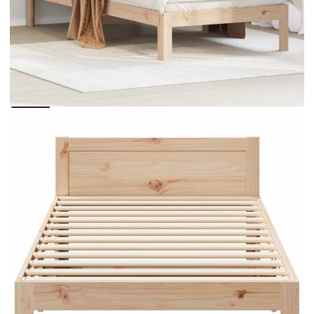
Please select credit institution
Цена на продукта:
€109.00
Extraction of information from credit institutions
Предоставената таблица е с информационна цел.
Добавете продукта в количката си с бутона "Добави в
количката" и при поръчка ще можете да изберете броя
вноски на кредита.
Acest tabel are caracter informativ. Adăugați produsul în
coșul de cumpărături unde veți putea selecta detaliile
cererii de creditare.
Предоставената таблица е с информационна цел.
Добавете продукта в количката си с бутона "Добави в
количката" и при поръчка ще можете да изберете броя
вноски на кредита.
Предоставената таблица е с информационна цел.
Добавете продукта в количката си с бутона "Добави в
количката" и при поръчка ще можете да изберете броя
вноски на кредита.
Предоставената таблица е с информационна цел.