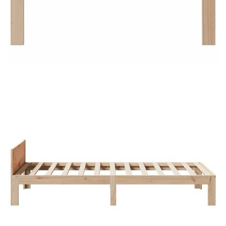
Добавете продукта в количката си с бутона "Добави в
количката" и при поръчка ще можете да изберете броя
вноски на кредита.
Предоставената таблица е с информационна цел.
Добавете продукта в количката си с бутона "Добави в
количката" и при поръчка ще можете да изберете броя
вноски на кредита.
Когато плащате с NewPay, всъщност NewPay плаща
поръчката Ви вместо Вас. Вие я получавате и
разполагате с три начина да я платите към тях:
Отложено до 30 дни от момента на изпращане на
поръчката без оскъпяване. За покупки на стойност до
400 лв. / €204,52
Плащане на 4 вноски. Заплащате 20% от стойността на
поръчката си на момента с карта. Останалата сума се
разделя на 3 равни месечни вноски без оскъпяване. За
покупки на стойност до 1000 лв. / €511.31
Плащане на 6 вноски. Стойността на поръчката се
разпределя в 6 равни месечни вноски с оскъпяване. За
покупки на стойност до 2000 лв. / €1022.61