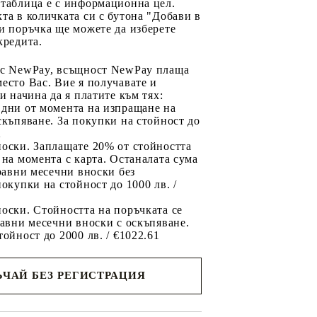
 таблица е с информационна цел.
та в количката си с бутона "Добави в
и поръчка ще можете да изберете
кредита.
 с NewPay, всъщност NewPay плаща
есто Вас. Вие я получавате и
ри начина да я платите към тях:
 дни от момента на изпращане на
скъпяване. За покупки на стойност до
2
носки. Заплащате 20% от стойността
 на момента с карта. Останалата сума
 равни месечни вноски без
покупки на стойност до 1000 лв. /
оски. Стойността на поръчката се
равни месечни вноски с оскъпяване.
тойност до 2000 лв. / €1022.61
ЧАЙ БЕЗ РЕГИСТРАЦИЯ
ще се
ките на