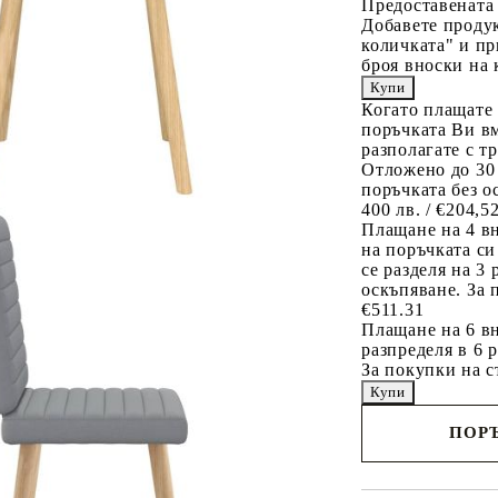
Предоставената
Добавете продук
количката" и пр
броя вноски на 
Когато плащате
поръчката Ви вм
разполагате с т
Отложено до 30
поръчката без о
400 лв. / €204,5
Плащане на 4 в
на поръчката си
се разделя на 3
оскъпяване. За 
€511.31
Плащане на 6 вн
разпределя в 6 
За покупки на с
ПОРЪ
Наш представител 
свърже с Вас в рам