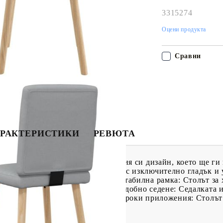
работния ден!
3315274
Оцени продукта
Сравни
РАКТЕРИСТИКИ
РЕВЮТА
семпъл стил и комфорт с елегантния си дизайн, което ще ги
ръжлива: Този стол се отличава с изключително гладък и 
усещане върху кожата.Здрава и стабилна рамка: Столът за 
лна издръжливост и стабилност.Удобно седене: Седалката и
на, за да ви осигурят комфорт.Широки приложения: Столът 
и и т.н. според нуждите ви.