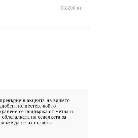
33.200
кг
 превърне в акцента на вашето
удобен полиестер, който
хранене се поддържа от метал и
 облегалката на седалката за
може да се използва в