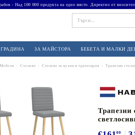
рабов - Над 100 000 продукта на едно място. Директно от вносител
 ГРАДИНА
ЗА МАЙСТОРА
БЕБЕТА И МАЛКИ Д
Мебели
Столове
Столове за кухня и трапезария
Трапезни столов
ФИТНЕС УПРАЖНЕНИЯ
А
Вдигане на тежести
Б
Кардио
Бо
любимци
Трапезни с
Йога и пилатес
Бе
светлосив
Лежанки за упражнения
Хо
Тренажори за баланс
О
€161
3
00