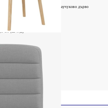
тер), шперплат, метал, масивно каучуково дърво
м (Ш x Д x В)
,5 см (Ш x Д)
ята: 47,5 cм
5 см
ото (на седалка): 110 кг