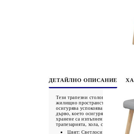
ДЕТАЙЛНО ОПИСАНИЕ
ХА
Тези трапезни столове съчетават 
жилищно пространство. Мека и изд
осигурява успокояващо и приятно 
дърво, което осигурява допълните
хранене са изпълнени с плътна пя
трапезарията, хола, стаята за гост
Цвят: Светлосив