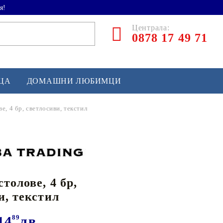
я!
Централа:
0878 17 49 71
ЕЦА
ДОМАШНИ ЛЮБИМЦИ
е, 4 бр, светлосиви, текстил
ТЛЕТИКА
аскетбол
кс и бойни изкуства
толове, 4 бр,
йзбол и софтбол
и, текстил
кей и лакрос
сновно спортно оборудване
14
89
лв.