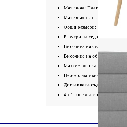
Материал: Плат (100% полиес
Материал на пълнежа: Пяна
Общи размери: 45 x 54 x 86 с
Размери на седалката: 45 x 41
Височина на седалката от зем
Височина на облегалката: 39,
Максимален капацитет на тегл
Необходим е монтаж
Доставката съдържа:
4 x Трапезни стола