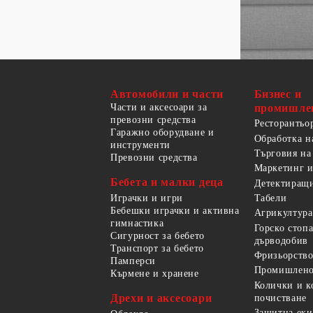
Автомобили и части
Бизнес и
Части и аксесоари за
промишле
превозни средства
Ресторантьо
Гаражно оборудване и
Обработка н
инструменти
Търговия на
Превозни средства
Маркетинг и
Бебета и малки деца
Детектиращи
Играчки и игри
Табели
Бебешки играчки и активна
Агрикултура
гимнастика
Горско стоп
Сигурност за бебето
дърводобив
Транспорт за бебето
Фризьорство
Памперси
Промишлено
Кърмене и хранене
Колички и к
Дрехи и аксесоари
почистване
Защитна еки