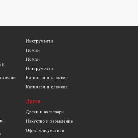
Инструменти
Помпи
Помпи
а и
Инструменти
етителни
Катинари и ключове
Катинари и ключове
Други
Дрехи и аксесоари
ова
Изкуство и забавление
Офис консумативи
и