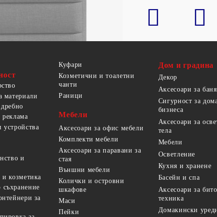
Куфари
Дом и градина
ност
Козметични и тоалетни
Декор
чанти
рство
Аксесоари за баня
Раници
а материали
Сигурност за дом
 дребно
бизнеса
Мебели
 реклама
Аксесоари за осв
 устройства
Аксесоари за офис мебели
тела
Комплекти мебели
Мебели
Аксесоари за паравани за
Осветление
анство и
стая
Кухня и хранене
Външни мебели
 и козметика
Басейн и спа
Колички и островни
 съхранение
Аксесоари за бит
шкафове
онтейнери за
техника
Маси
Домакински уред
Пейки
пировка за