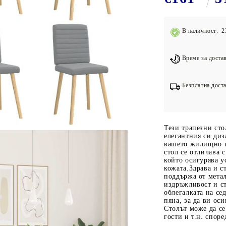
Подложки за фитнес уреди
В
Лостове за набиране
В наличност: 2
Силови кули
Йога и пилатес
Време за достав
Безплатна доста
Тези трапезни сто
елегантния си диз
вашето жилищно п
стол се отличава 
който осигурява 
кожата.Здрава и с
поддържа от метал
издръжливост и ст
облегалката на се
пяна, за да ви о
Столът може да се 
гости и т.н. спор