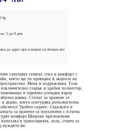
олейбол
3 бр.
ка: 5 до 9 дни
вка до адрес при плащане по банков път
лове съчетават семпъл стил и комфорт с
айн, което ще ги превърне в акцента на
ространство. Мека и издръжлива: Този
с изключително гладък и удобен полиестер,
успокояващо и приятно усещане върху
табилна рамка: Столът за хранене се
 и дърво, което осигурява допълнителна
абилност.Удобно седене: Седалката и
далката за хранене са изпълнени с плътна
сигурят комфорт.Широки приложения:
използва в трапезарията, хола, стаята за
ед нуждите ви.