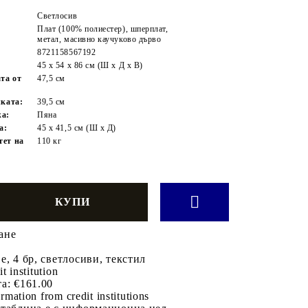
Светлосив
Плат (100% полиестер), шперплат,
метал, масивно каучуково дърво
8721158567192
45 x 54 x 86 см (Ш x Д x В)
та от
47,5 cм
лката:
39,5 см
жа:
Пяна
а:
45 x 41,5 см (Ш x Д)
тет на
110 кг
:
ане
е, 4 бр, светлосиви, текстил
it institution
а:
€161.00
rmation from credit institutions