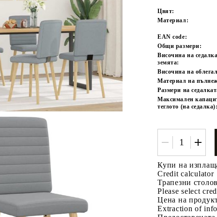
Цвят:
Материал:
EAN code:
Общи размери:
Височина на седалка
земята:
Височина на облега
Материал на пълне
Размери на седалкат
Tweet
одели
Максимален капаци
теглото (на седалка)
Купи на изплащ
Credit calculator
Трапезни столов
Please select cred
Цена на продукт
Extraction of info