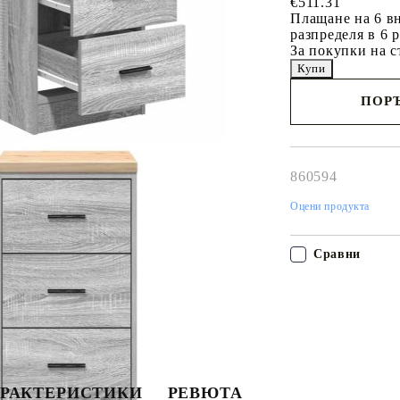
€511.31
Плащане на 6 вн
разпределя в 6 
За покупки на с
ПОРЪ
Наш представител 
свърже с Вас в рам
работния ден!
860594
Оцени продукта
Сравни
РАКТЕРИСТИКИ
РЕВЮТА