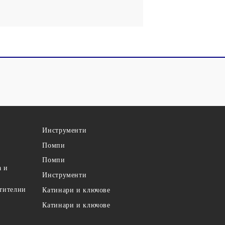
Инструменти
Помпи
Помпи
а и
Инструменти
етителни
Катинари и ключове
Катинари и ключове