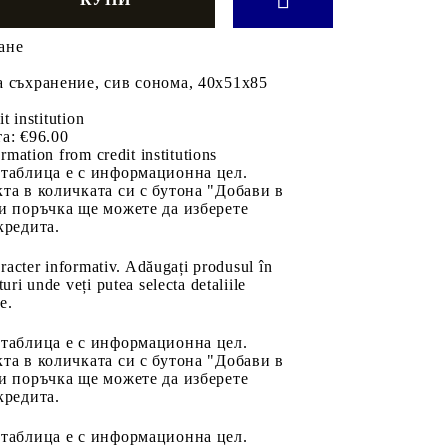
ане
 съхранение, сив сонома, 40x51x85
it institution
а:
€96.00
rmation from credit institutions
 таблица е с информационна цел.
та в количката си с бутона "Добави в
и поръчка ще можете да изберете
кредита.
aracter informativ. Adăugați produsul în
uri unde veți putea selecta detaliile
e.
 таблица е с информационна цел.
та в количката си с бутона "Добави в
и поръчка ще можете да изберете
кредита.
 таблица е с информационна цел.