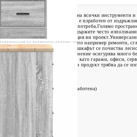
е отличен избор за организиране на всички инструменти и 
ълготрайност: Този гаражен шкаф е изработен от издръжли
лност и здравина за дълготрайна употреба.Голямо простран
 за инструменти ви позволява да държите често използван
а до всичко необходимо за следващия ви проект.Универсал
повърхност за различни задачи, като например ремонти, с
рение на гладката си повърхност, шкафът се почиства лесно
ия: Този гаражен шкаф за съхранение осигурява много без
 предмети в различни помещения, като гаражи, офиси, сер
предотвратите преобръщане, този продукт трябва да се из
.
Масивна борова дървесина (необработена)
на дървесина
 Д x В)
лото (общо): 60 кг
ото (за всяко чекмедже): 5 кг