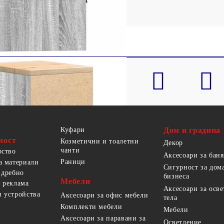
Куфари
Дом и градина
ност
Козметични и тоалетни
Декор
чанти
рство
Аксесоари за баня
Раници
а материали
Сигурност за дом
 дребно
бизнеса
Мебели
 реклама
Аксесоари за осв
 устройства
Аксесоари за офис мебели
тела
Комплекти мебели
Мебели
Аксесоари за паравани за
Осветление