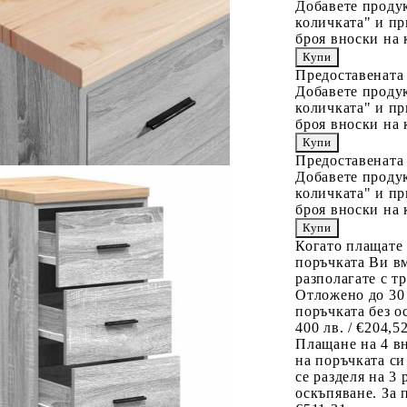
Добавете продук
количката" и пр
броя вноски на 
Предоставената
Добавете продук
количката" и пр
броя вноски на 
Предоставената
Добавете продук
количката" и пр
броя вноски на 
Когато плащате
поръчката Ви вм
разполагате с т
Отложено до 30
поръчката без о
400 лв. / €204,5
Плащане на 4 в
на поръчката си
се разделя на 3
оскъпяване. За 