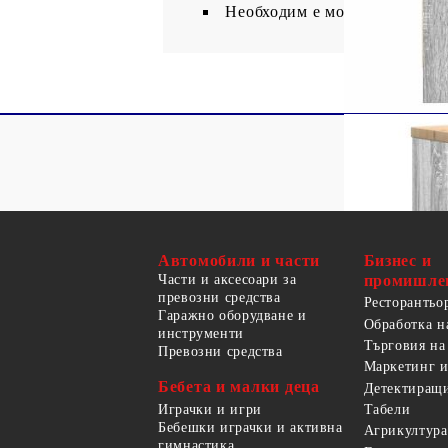
Необходим е монтаж
Автомобили и части
Бизнес и
Части и аксесоари за
промишле
превозни средства
Ресторантьо
Гаражно оборудване и
Обработка н
инструменти
Търговия на
Превозни средства
Маркетинг и
Бебета и малки деца
Детектиращи
Играчки и игри
Табели
Бебешки играчки и активна
Агрикултура
гимнастика