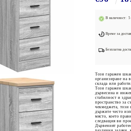
Подложки за фитнес уреди
В
Лостове за набиране
В наличност: 5 
Силови кули
Йога и пилатес
Време за достав
Безплатна доста
Този гаражен шкаф
организиране на 
склада или работ
Този гаражен шка
дървесина и инжен
стабилност и здра
пространство за с
чекмеджета, този 
държите често из
място, което прав
следващия ви про
Дървеният работен
различни задачи, 