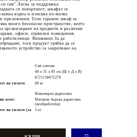
си сам".Лесна за поддръжка:
ладката си повърхност, шкафът се
влажна кърпа и изисква по-малко
 приложения: Този гаражен шкаф за
ява много безопасно пространство, което
за организиране на предмети в различни
гаражи, офиси, сервизни помещения,
ли работилници. Внимание:За да
обръщане, този продукт трябва да се
тавеното устройство за закрепване на
Сив сонома
40 x 51 x 85 см (Ш x Д x В)
8721158672278
ет на теглото
60 кг
:
Инженерна дървесина
ия плот:
Масивна борова дървесина
(необработена)
т на теглото (за
5 кг