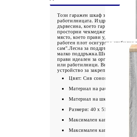
Този гаражен шкаф за съхранение 
работилницата. Издръжливост и д
дървесина, което гарантира стаби
просторни чекмеджета, този шкаф
място, което прави удобен достъп
работен плот осигурява стабилна 
сам".Лесна за поддръжка: Благода
малко поддръжка.Широки приложен
прави идеален за организиране на
или работилници. Внимание:За да 
устройство за закрепване на стена
Цвят: Сив сонома
Материал на работния плот: 
Материал на шкафа: Инженер
Размери: 40 x 51 x 85 см (Ш x
Максимален капацитет на тег
Максимален капацитет на тегл