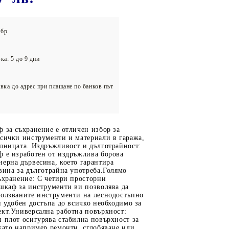
олейбол
бр.
ка: 5 до 9 дни
вка до адрес при плащане по банков път
 за съхранение е отличен избор за
всички инструменти и материали в гаража,
илницата. Издръжливост и дълготрайност:
ф е изработен от издръжлива борова
ерна дървесина, което гарантира
вина за дълготрайна употреба.Голямо
ъхранение: С четири просторни
шкаф за инструменти ви позволява да
ползваните инструменти на леснодостъпно
и удобен достъпа до всичко необходимо за
ект.Универсална работна повърхност:
 плот осигурява стабилна повърхност за
като например ремонти, сглобяване или