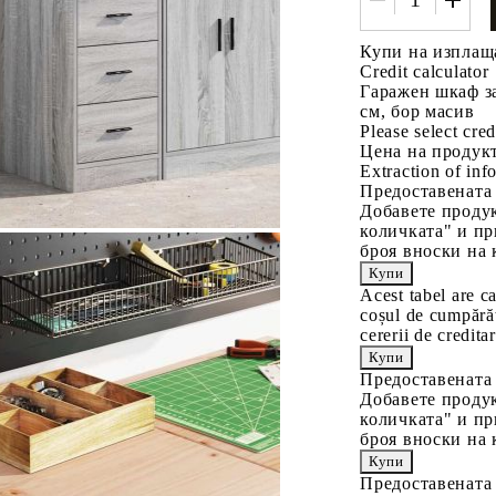
Купи на изплащ
Credit calculator
Гаражен шкаф за
см, бор масив
Please select cred
Цена на продукт
Extraction of info
Предоставената
Добавете продук
количката" и пр
броя вноски на 
Acest tabel are c
coșul de cumpărăt
cererii de creditar
Предоставената
Добавете продук
количката" и пр
броя вноски на 
Предоставената