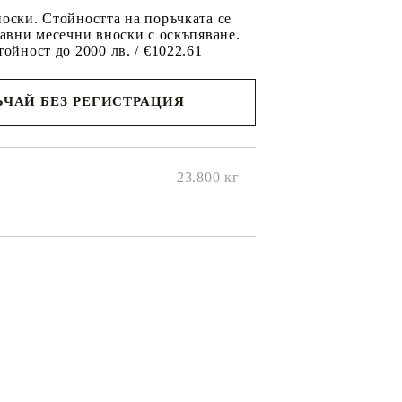
оски. Стойността на поръчката се
равни месечни вноски с оскъпяване.
тойност до 2000 лв. / €1022.61
ЧАЙ БЕЗ РЕГИСТРАЦИЯ
ще се
ките на
23.800
кг