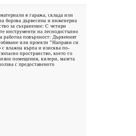
материали в гаража, склада или
ва борова дървесина и инженерна
ство за съхранение: С четири
ите инструменти на леснодостъпно
на работна повърхност: Дървеният
глобяване или проекти "Направи си
 с влажна кърпа и изисква по-
опасно пространство, което го
визни помещения, килери, мазета
ползва с предоставеното