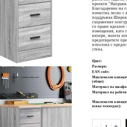
проекти "Направи 
Благодарение на г
почиства лесно с 
поддръжка.Широки
съхранение осигур
го прави идеален 
помещения, като 
килери, мазета и
предотвратите пре
използва с предос
стена.
Tweet
одели
Цвят:
Размери:
EAN code:
Максимален капацит
(общо):
Материал на шкафа
Материал на работн
Максимален капаците
всяко чекмедже):