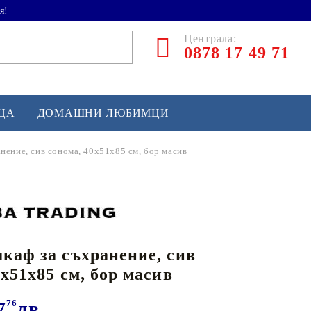
я!
Централа:
0878 17 49 71
ЕЦА
ДОМАШНИ ЛЮБИМЦИ
нение, сив сонома, 40x51x85 см, бор масив
ТЛЕТИКА
аскетбол
кс и бойни изкуства
каф за съхранение, сив
йзбол и софтбол
0x51x85 см, бор масив
кей и лакрос
сновно спортно оборудване
7
76
лв.