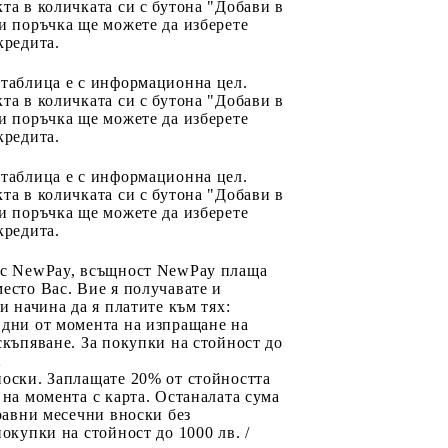
та в количката си с бутона "Добави в
и поръчка ще можете да изберете
кредита.
 таблица е с информационна цел.
та в количката си с бутона "Добави в
и поръчка ще можете да изберете
кредита.
 таблица е с информационна цел.
та в количката си с бутона "Добави в
и поръчка ще можете да изберете
кредита.
 с NewPay, всъщност NewPay плаща
есто Вас. Вие я получавате и
ри начина да я платите към тях:
 дни от момента на изпращане на
скъпяване. За покупки на стойност до
2
носки. Заплащате 20% от стойността
 на момента с карта. Останалата сума
 равни месечни вноски без
покупки на стойност до 1000 лв. /