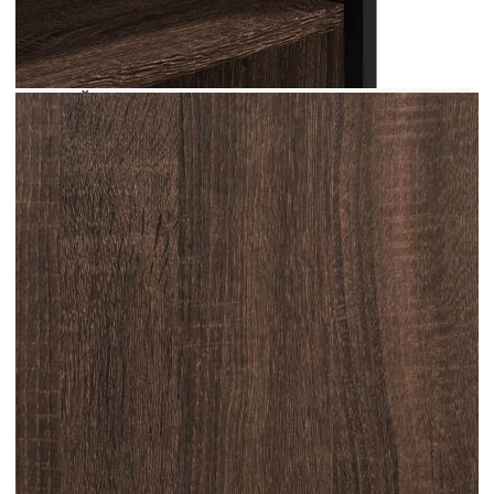
създайте подредена среда с този елегантен шкаф
за обувки! Стабилен и издръжлив материал:
Инженерната дървесина е издръжлив и
стабилен материал с гладка повърхност, която е
устойчива на влага, изкривяване и разцепване,
което я прави надежден избор за различни
проекти.Стабилна и лека структура: Металната
рамка на хранилището за обувки осигурява
здравина и стабилност. Същевременно шкафът
за обувки е лек, което го прави лесен за
преместване.Голямо пространство за
съхранение: Поставката за обувки има рафтове,
които осигуряват достатъчно място за
съхранение на обувки. С този удобен
органайзер за обувки вече няма да се дразните,
че обувките загрозяват пода ви.Практичен плот:
Стабилният горен рафт на шкафа за обувки е
идеален за поставяне на декоративни предмети,
рамки за снимки или за съхранение на ключове
или портфейли, които може да са ви
необходими на една ръка разстояние.
Внимание:За да предотвратите преобръщане,
този продукт трябва да се използва с
предоставеното устройство за закрепване на
стена.