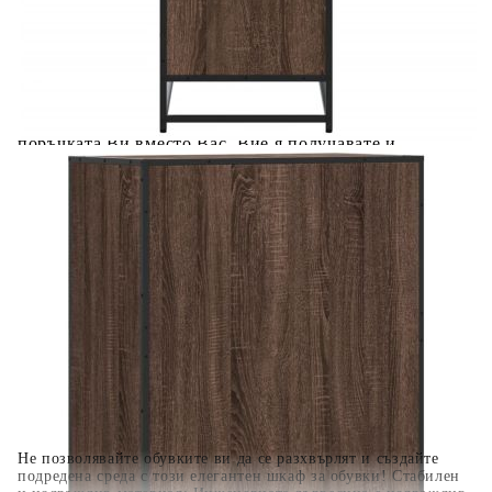
Предоставената таблица е с информационна цел.
Добавете продукта в количката си с бутона "Добави в
количката" и при поръчка ще можете да изберете броя
вноски на кредита.
Когато плащате с NewPay, всъщност NewPay плаща
поръчката Ви вместо Вас. Вие я получавате и
разполагате с три начина да я платите към тях:
Отложено до 30 дни от момента на изпращане на
поръчката без оскъпяване. За покупки на стойност до
400 лв. / €204,52
Плащане на 4 вноски. Заплащате 20% от стойността на
поръчката си на момента с карта. Останалата сума се
разделя на 3 равни месечни вноски без оскъпяване. За
покупки на стойност до 1000 лв. / €511.31
Плащане на 6 вноски. Стойността на поръчката се
разпределя в 6 равни месечни вноски с оскъпяване. За
покупки на стойност до 2000 лв. / €1022.61
Не позволявайте обувките ви да се разхвърлят и създайте
подредена среда с този елегантен шкаф за обувки! Стабилен