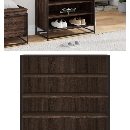
Време за доставка: 5 до 9 дни
Безплатна доставка до адрес при плащане по банков път
Цвят:
Кафяв дъб
Материал:
Инженерно дърво, метал
EAN code:
8721102923807
Общи размери:
75 x 38 x 97,5 см (Ш x Г x В)
Максимална товароносимост (обща):
60 кг
Размери на отделенията (всяко):
72 x 35 x 15,5 cm (Ш x Д x В)
Купи на изплащане
Credit calculator
Шкаф за обувки Кафяв дъб Изработена дървесина и
метал
Please select credit institution
Цена на продукта:
€78.00
Extraction of information from credit institutions