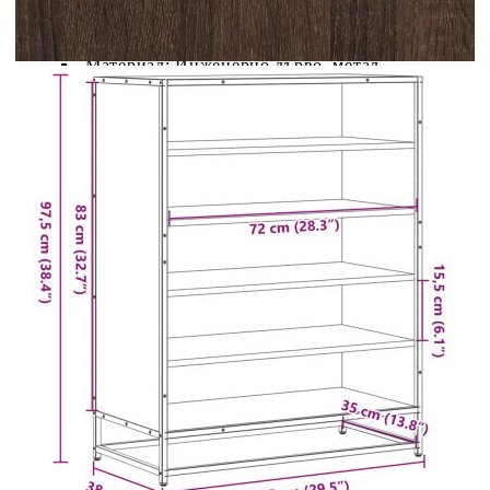
Цвят: Кафяв дъб
Материал: Инженерно дърво, метал
Общи размери: 75 x 38 x 97,5 см (Ш x Г x
В)
Размери на отделенията (всяко): 72 x 35 x
15,5 cm (Ш x Д x В)
Максимална товароносимост (обща): 60 кг
С 5 отделения
Необходим е монтаж
Legal Documents:
Повече подробности за предотвратяване на
преобръщането на вашите мебели можете да
намерите
тук