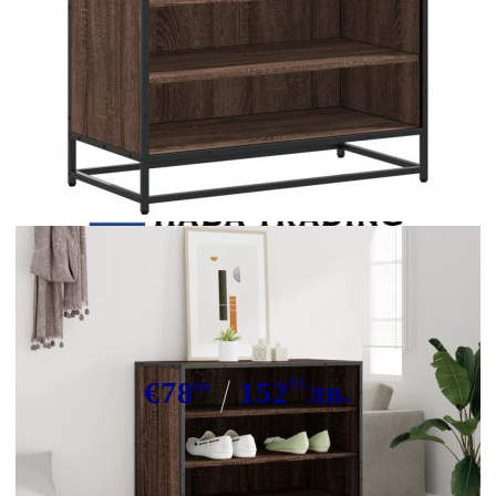
Tweet
Сподели
Шкаф за обувки Кафяв дъб
Изработена дървесина и метал
€78
152
55
лв.
00
В наличност: 45 бр.