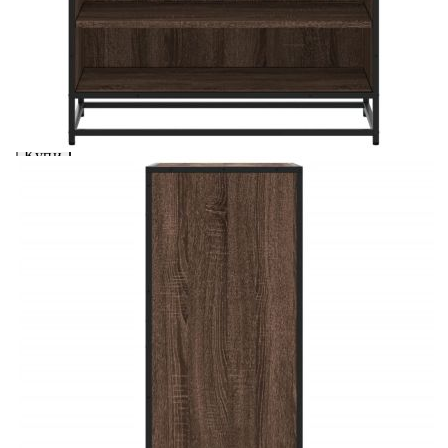
Предоставената таблица е с информационна цел.
Добавете продукта в количката си с бутона "Добави в
количката" и при поръчка ще можете да изберете броя
вноски на кредита.
Acest tabel are caracter informativ. Adăugați produsul în
coșul de cumpărături unde veți putea selecta detaliile
cererii de creditare.
Предоставената таблица е с информационна цел.
Добавете продукта в количката си с бутона "Добави в
количката" и при поръчка ще можете да изберете броя
вноски на кредита.
Предоставената таблица е с информационна цел.
Добавете продукта в количката си с бутона "Добави в
количката" и при поръчка ще можете да изберете броя
вноски на кредита.
Предоставената таблица е с информационна цел.
Добавете продукта в количката си с бутона "Добави в
количката" и при поръчка ще можете да изберете броя
вноски на кредита.