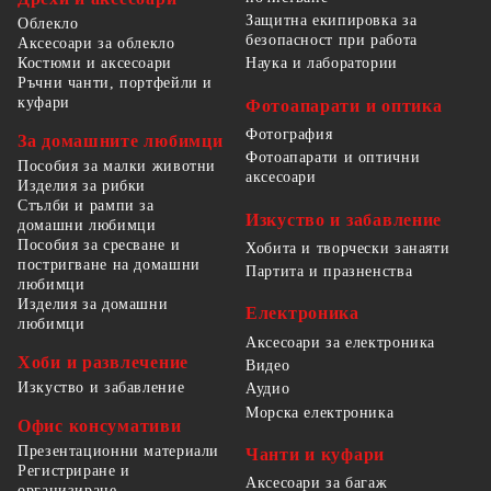
Защитна екипировка за
Облекло
безопасност при работа
Аксесоари за облекло
Костюми и аксесоари
Наука и лаборатории
Ръчни чанти, портфейли и
куфари
Фотоапарати и оптика
Фотография
За домашните любимци
Фотоапарати и оптични
Пособия за малки животни
аксесоари
Изделия за рибки
Стълби и рампи за
Изкуство и забавление
домашни любимци
Пособия за сресване и
Хобита и творчески занаяти
постригване на домашни
Партита и празненства
любимци
Изделия за домашни
Електроника
любимци
Аксесоари за електроника
Хоби и развлечение
Видео
Изкуство и забавление
Аудио
Морска електроника
Офис консумативи
Презентационни материали
Чанти и куфари
Регистриране и
Аксесоари за багаж
организиране