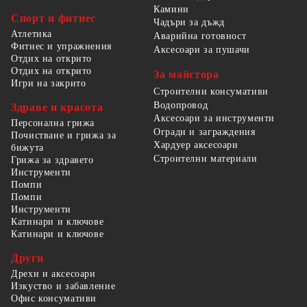
Камини
Спорт и фитнес
Чадъри за дъжд
Атлетика
Аварийна готовност
Фитнес и упражнения
Аксесоари за пушачи
Отдих на открито
Отдих на открито
За майстора
Игри на закрито
Строителни консумативи
Водопровод
Здраве и красота
Аксесоари за инструменти
Персонална грижа
Огради и заграждения
Почистване и грижа за
Хардуер аксесоари
бижута
Строителни материали
Грижа за здравето
Инструменти
Помпи
Помпи
Инструменти
Катинари и ключове
Катинари и ключове
Други
Дрехи и аксесоари
Изкуство и забавление
Офис консумативи