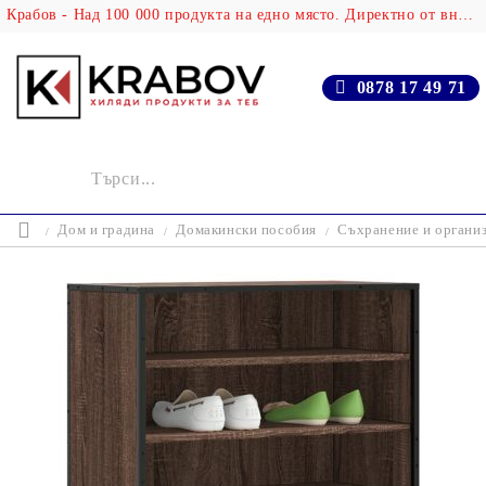
Крабов - Над 100 000 продукта на едно място. Директно от вносителя!
0878 17 49 71
Дом и градина
Домакински пособия
Съхранение и организ