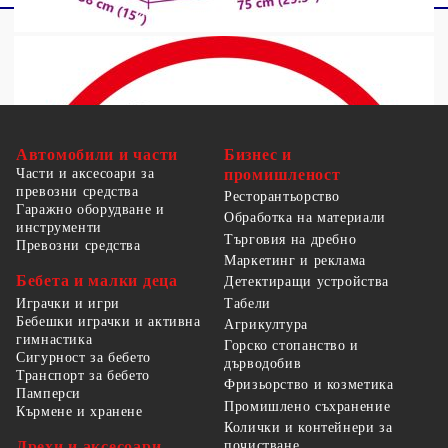
Автомобили и части
Бизнес и
Части и аксесоари за
промишленост
превозни средства
Ресторантьорство
Гаражно оборудване и
Обработка на материали
инструменти
Търговия на дребно
Превозни средства
Маркетинг и реклама
Бебета и малки деца
Детектиращи устройства
Табели
Играчки и игри
Бебешки играчки и активна
Агрикултура
гимнастика
Горско стопанство и
Сигурност за бебето
дърводобив
Транспорт за бебето
Фризьорство и козметика
Памперси
Промишлено съхранение
Кърмене и хранене
Колички и контейнери за
Дрехи и аксесоари
почистване