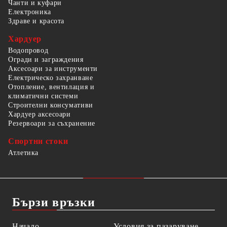
Чанти и куфари
Електроника
Здраве и красота
Хардуер
Водопровод
Огради и заграждения
Аксесоари за инструменти
Електрическо захранване
Отопление, вентилация и
климатични системи
Строителни консумативи
Хардуер аксесоари
Резервоари за съхранение
Спортни стоки
Атлетика
Бързи връзки
Начало
Условия за пазаруване