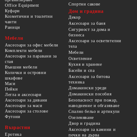
Спортни сакове
Office Equipment
Куфари
Дом и градина
Козметични и тоалетни
Декор
чанти
Аксесоари за баня
Раници
Сигурност за дома и
бизнеса
Мебели
Аксесоари за осветителни
Аксесоари за офис мебели
тела
Комплекти мебели
Мебели
Аксесоари за паравани за
Осветление
стая
Кухня и хранене
Външни мебели
Басейн и спа
Колички и островни
Аксесоари за битова
шкафове
техника
Маси
Домакински уреди
Пейки
Домакински пособия
Легла и аксесоари
Безопасност при пожар,
Аксесоари за дивани
наводнение и обгазяване
Аксесоари за маси
Аксесоари за столове
Спално бельо и артикули
Футони
Озеленяване
Двор и градина
Възрастни
Аксесоари за камини и
Еротика
печки на дърва