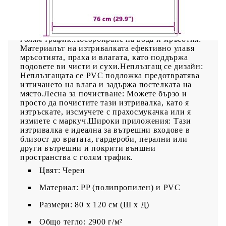
е изработена от гъвкав, но издръжлив
полипропилен, който я прави устойчива на
износване и разкъсване, осигурявайки
дълготрайно функциониране дори на места с
голям трафик.Абсорбиране на вода и мръсотия:
Материалът на изтривалката ефективно улавя
мръсотията, праха и влагата, като поддържа
подовете ви чисти и сухи.Неплъзгащ се дизайн:
Неплъзгащата се PVC подложка предотвратява
изтичането на влага и задържа постелката на
място.Лесна за почистване: Можете бързо и
просто да почистите тази изтривалка, като я
изтръскате, изсмучете с прахосмукачка или я
измиете с маркуч.Широки приложения: Тази
изтривалка е идеална за вътрешни входове в
близост до вратата, гардероби, перални или
други вътрешни и покрити външни
пространства с голям трафик.
Цвят: Черен
Материал: PP (полипропилен) и PVC
Размери: 80 x 120 см (Ш x Д)
Общо тегло: 2900 г/м²