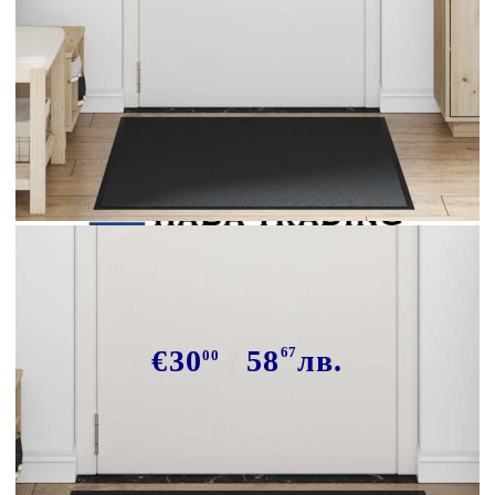
Tweet
Сподели
Изтривалка, черна, 80х120 см
€30
58
67
лв.
00
В наличност: 107 бр.
Време за доставка: 5 до 9 дни