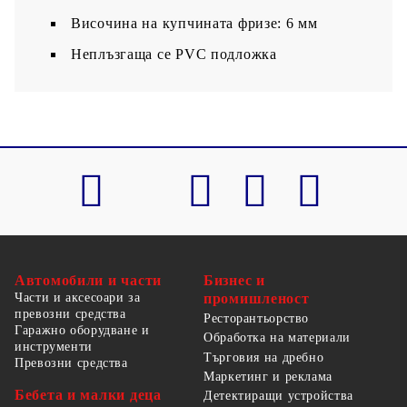
Височина на купчината фризе: 6 мм
Неплъзгаща се PVC подложка
Автомобили и части
Бизнес и
Части и аксесоари за
промишленост
превозни средства
Ресторантьорство
Гаражно оборудване и
Обработка на материали
инструменти
Търговия на дребно
Превозни средства
Маркетинг и реклама
Бебета и малки деца
Детектиращи устройства