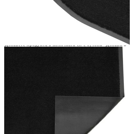
вноски на кредита.
Acest tabel are caracter informativ. Adăugați produsul în
coșul de cumpărături unde veți putea selecta detaliile
cererii de creditare.
Предоставената таблица е с информационна цел.
Добавете продукта в количката си с бутона "Добави в
количката" и при поръчка ще можете да изберете броя
вноски на кредита.
Предоставената таблица е с информационна цел.
Добавете продукта в количката си с бутона "Добави в
количката" и при поръчка ще можете да изберете броя
вноски на кредита.
Предоставената таблица е с информационна цел.
Добавете продукта в количката си с бутона "Добави в
количката" и при поръчка ще можете да изберете броя
вноски на кредита.
Предоставената таблица е с информационна цел.
Добавете продукта в количката си с бутона "Добави в