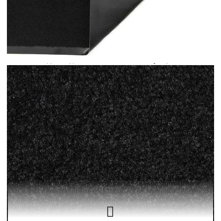
количката" и при поръчка ще можете да изберете броя
вноски на кредита.
Когато плащате с NewPay, всъщност NewPay плаща
поръчката Ви вместо Вас. Вие я получавате и
разполагате с три начина да я платите към тях:
Отложено до 30 дни от момента на изпращане на
поръчката без оскъпяване. За покупки на стойност до
400 лв. / €204,52
Плащане на 4 вноски. Заплащате 20% от стойността на
поръчката си на момента с карта. Останалата сума се
разделя на 3 равни месечни вноски без оскъпяване. За
покупки на стойност до 1000 лв. / €511.31
Плащане на 6 вноски. Стойността на поръчката се
разпределя в 6 равни месечни вноски с оскъпяване. За
покупки на стойност до 2000 лв. / €1022.61
Спрете мръсотията с тази изтривалка – важно допълнение
към всяка веранда или антре! Издръжлив материал: Рогозката
за входна врата е изработена от гъвкав, но издръжлив
полипропилен, който я прави устойчива на износване и
разкъсване, осигурявайки дълготрайно функциониране дори