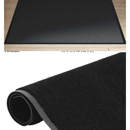
Безплатна доставка до адрес при плащане по банков път
Цвят:
Черен
Материал:
PP (полипропилен) и PVC
Размери:
80 x 120 см (Ш x Д)
EAN code:
8721158675040
Общо тегло:
2900 г/м²
Височина на купчината фризе:
6 мм
Купи на изплащане
Credit calculator
Изтривалка, черна, 80х120 см
Please select credit institution
Цена на продукта:
€30.00
Extraction of information from credit institutions
Предоставената таблица е с информационна цел.
Добавете продукта в количката си с бутона "Добави в
количката" и при поръчка ще можете да изберете броя