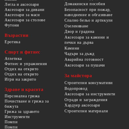
Домакински пособия
Легла и аксесоари
Безопасност при пожар,
Аксесоари за дивани
наводнение и обгазяване
Аксесоари за маси
Аксесоари за столове
Спално бельо и артикули
Футони
Озеленяване
Двор и градина
Възрастни
Аксесоари за камини и
Еротика
печки на дърва
Камини
Спорт и фитнес
Чадъри за дъжд
Атлетика
Аварийна готовност
Фитнес и упражнения
Аксесоари за пушачи
Отдих на открито
Отдих на открито
За майстора
Игри на закрито
Строителни консумативи
Водопровод
Здраве и красота
Аксесоари за инструменти
Персонална грижа
Огради и заграждения
Почистване и грижа за
Хардуер аксесоари
бижута
Строителни материали
Грижа за здравето
Инструменти
Помпи
Помпи