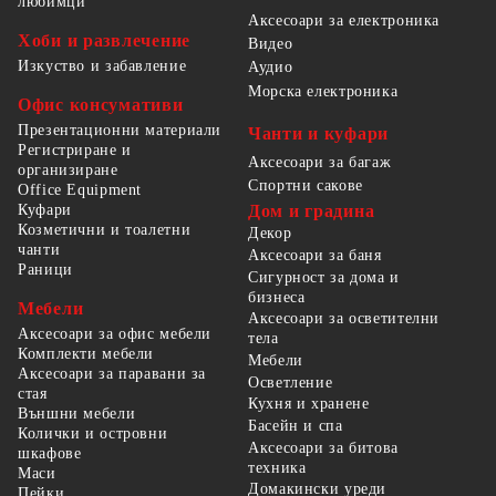
любимци
Аксесоари за електроника
Хоби и развлечение
Видео
Изкуство и забавление
Аудио
Морска електроника
Офис консумативи
Презентационни материали
Чанти и куфари
Регистриране и
Аксесоари за багаж
организиране
Спортни сакове
Office Equipment
Куфари
Дом и градина
Козметични и тоалетни
Декор
чанти
Аксесоари за баня
Раници
Сигурност за дома и
бизнеса
Мебели
Аксесоари за осветителни
Аксесоари за офис мебели
тела
Комплекти мебели
Мебели
Аксесоари за паравани за
Осветление
стая
Кухня и хранене
Външни мебели
Басейн и спа
Колички и островни
Аксесоари за битова
шкафове
техника
Маси
Домакински уреди
Пейки