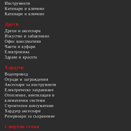
Инструменти
Катинари и ключове
Катинари и ключове
Други
Дрехи и аксесоари
Изкуство и забавление
Офис консумативи
Чанти и куфари
Електроника
Здраве и красота
Хардуер
Водопровод
Огради и заграждения
Аксесоари за инструменти
Електрическо захранване
Отопление, вентилация и
климатични системи
Строителни консумативи
Хардуер аксесоари
Резервоари за съхранение
Спортни стоки