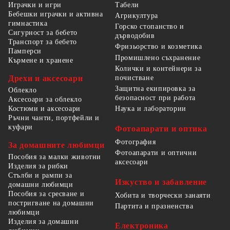
Табели
Играчки и игри
Бебешки играчки и активна
Агрикултура
гимнастика
Горско стопанство и
Сигурност за бебето
дърводобив
Транспорт за бебето
Фризьорство и козметика
Памперси
Промишлено съхранение
Кърмене и хранене
Колички и контейнери за
Дрехи и аксесоари
почистване
Защитна екипировка за
Облекло
безопасност при работа
Аксесоари за облекло
Костюми и аксесоари
Наука и лаборатории
Ръчни чанти, портфейли и
куфари
Фотоапарати и оптика
Фотография
За домашните любимци
Фотоапарати и оптични
Пособия за малки животни
аксесоари
Изделия за рибки
Стълби и рампи за
Изкуство и забавление
домашни любимци
Пособия за сресване и
Хобита и творчески занаяти
постригване на домашни
Партита и празненства
любимци
Изделия за домашни
Електроника