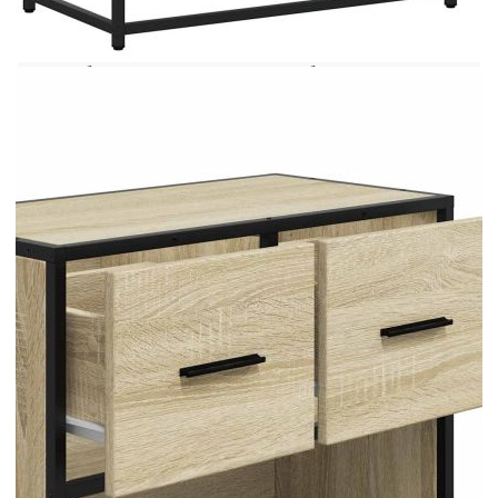
повърхност нощното шкафче се почиства лесно
с влажна кърпа и не изисква особена
поддръжка. Внимание:За да предотвратите
преобръщане, този продукт трябва да се
използва с предоставеното устройство за
закрепване на стена.
Цвят: Дъб сонома
Материал: Инженерно дърво, метал
Общи размери: 60 x 31 x 60 см (Ш x Д x В)
Брой чекмеджета: 2
Общ капацитет на теглото: 60 кг
Капацитет на теглото на едно чекмедже: 5
кг
Необходим е монтаж