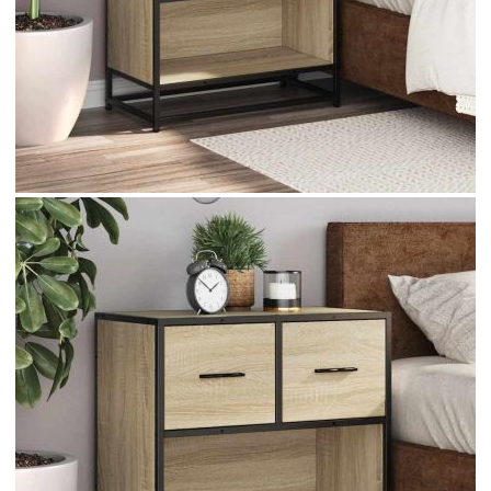
Време за доставка: 5 до 9 дни
Безплатна доставка до адрес при плащане по банков път
Цвят:
Дъб сонома
Материал:
Инженерно дърво, метал
EAN code:
8721102837548
Общи размери:
60 x 31 x 60 см (Ш x Д x В)
Брой чекмеджета:
2
Общ капацитет на теглото:
60 кг
Капацитет на теглото на едно чекмедже:
5 кг
Купи на изплащане
Credit calculator
Нощно шкафче Сонома дъб 60x31x60cm Изработена
дървесина и метал
Please select credit institution