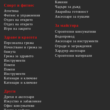
Камини
Спорт и фитнес
Чадъри за дъжд
Атлетика
Аварийна готовност
Фитнес и упражнения
Аксесоари за пушачи
Отдих на открито
Отдих на открито
За майстора
Игри на закрито
Строителни консумативи
Водопровод
Здраве и красота
Аксесоари за инструменти
Персонална грижа
Огради и заграждения
Почистване и грижа за
Хардуер аксесоари
бижута
Строителни материали
Грижа за здравето
Инструменти
Помпи
Помпи
Инструменти
Катинари и ключове
Катинари и ключове
Други
Дрехи и аксесоари
Изкуство и забавление
Офис консумативи