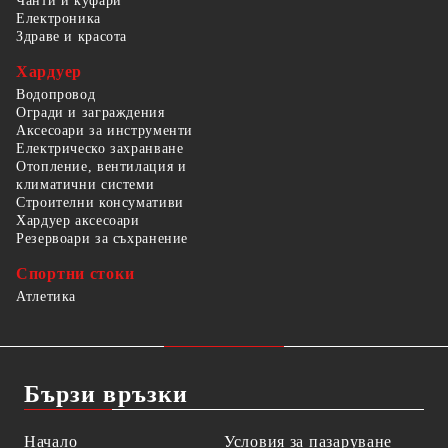
Чанти и куфари
Електроника
Здраве и красота
Хардуер
Водопровод
Огради и заграждения
Аксесоари за инструменти
Електрическо захранване
Отопление, вентилация и
климатични системи
Строителни консумативи
Хардуер аксесоари
Резервоари за съхранение
Спортни стоки
Атлетика
Бързи връзки
Начало
Условия за пазаруване