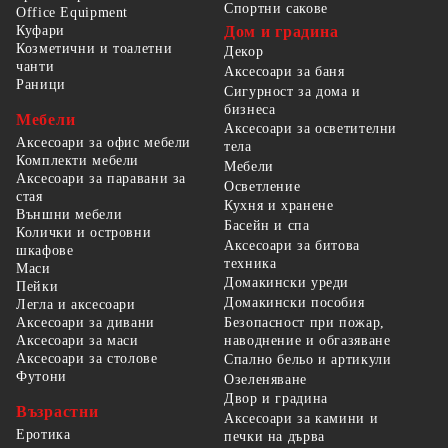
Спортни сакове
Office Equipment
Куфари
Дом и градина
Козметични и тоалетни
Декор
чанти
Аксесоари за баня
Раници
Сигурност за дома и
бизнеса
Мебели
Аксесоари за осветителни
Аксесоари за офис мебели
тела
Комплекти мебели
Мебели
Аксесоари за паравани за
Осветление
стая
Кухня и хранене
Външни мебели
Басейн и спа
Колички и островни
Аксесоари за битова
шкафове
техника
Маси
Домакински уреди
Пейки
Домакински пособия
Легла и аксесоари
Безопасност при пожар,
Аксесоари за дивани
наводнение и обгазяване
Аксесоари за маси
Аксесоари за столове
Спално бельо и артикули
Футони
Озеленяване
Двор и градина
Възрастни
Аксесоари за камини и
Еротика
печки на дърва