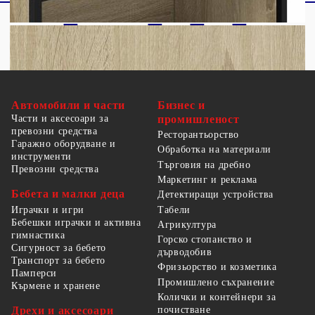
Автомобили и части
Бизнес и
Части и аксесоари за
промишленост
превозни средства
Ресторантьорство
Гаражно оборудване и
Обработка на материали
инструменти
Търговия на дребно
Превозни средства
Маркетинг и реклама
Бебета и малки деца
Детектиращи устройства
Табели
Играчки и игри
Бебешки играчки и активна
Агрикултура
гимнастика
Горско стопанство и
Сигурност за бебето
дърводобив
Транспорт за бебето
Фризьорство и козметика
Памперси
Промишлено съхранение
Кърмене и хранене
Колички и контейнери за
Дрехи и аксесоари
почистване