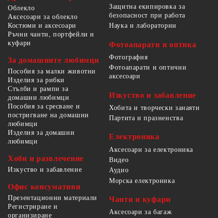
Защитна екипировка за
Облекло
безопасност при работа
Аксесоари за облекло
Костюми и аксесоари
Наука и лаборатории
Ръчни чанти, портфейли и
куфари
Фотоапарати и оптика
Фотография
За домашните любимци
Фотоапарати и оптични
Пособия за малки животни
аксесоари
Изделия за рибки
Стълби и рампи за
Изкуство и забавление
домашни любимци
Пособия за сресване и
Хобита и творчески занаяти
постригване на домашни
Партита и празненства
любимци
Изделия за домашни
Електроника
любимци
Аксесоари за електроника
Хоби и развлечение
Видео
Изкуство и забавление
Аудио
Морска електроника
Офис консумативи
Презентационни материали
Чанти и куфари
Регистриране и
Аксесоари за багаж
организиране