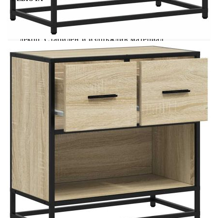
Това нощно шкафче с елегантен дизайн е
непреходно допълнение към вашия интериорен
декор. Стабилен и издръжлив материал:
Инженерната дървесина е издръжлив и
стабилен материал с гладка повърхност, която е
устойчива на влага, изкривяване и разцепване,
което я прави надежден избор за различни
проекти.Стабилна и дълготрайна рамка:
Металният материал е здрав, стабилен и
издръжлив, което го прави идеален избор за
широк спектър от приложения - от
производството на мебели до
строителството.Голямо пространство за
съхранение: Нощното шкафче осигурява
достатъчно място за съхранение на списания,
книги, чаши и други неща, които са необходими
за спане, като ги държи подредени и на една
ръка разстояние.Здрава горна част: Стабилният
плот на нощното шкафче е идеален за поставяне
на настолни лампи, будилници, книги, рамки за
снимки, малки саксийни растения, декорации
или други неща от първа необходимост.Лесна
поддръжка: Благодарение на гладката си