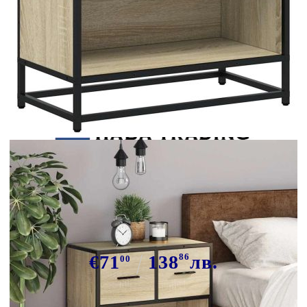
Tweet
Сподели
Нощно шкафче Сонома дъб
60x31x60cm Изработена дървесина
и метал
€71
138
86
лв.
00
В наличност: 41 бр.