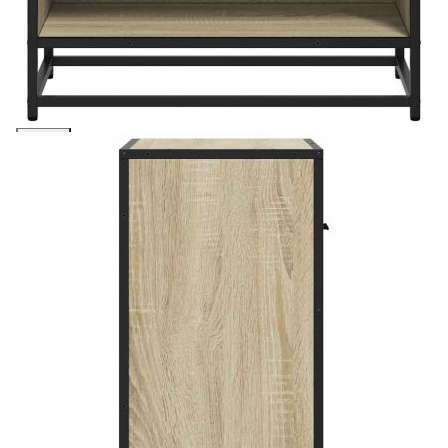
количката" и при поръчка ще можете да изберете броя
вноски на кредита.
Предоставената таблица е с информационна цел.
Добавете продукта в количката си с бутона "Добави в
количката" и при поръчка ще можете да изберете броя
вноски на кредита.
Когато плащате с NewPay, всъщност NewPay плаща
поръчката Ви вместо Вас. Вие я получавате и
разполагате с три начина да я платите към тях:
Отложено до 30 дни от момента на изпращане на
поръчката без оскъпяване. За покупки на стойност до
400 лв. / €204,52
Плащане на 4 вноски. Заплащате 20% от стойността на
поръчката си на момента с карта. Останалата сума се
разделя на 3 равни месечни вноски без оскъпяване. За
покупки на стойност до 1000 лв. / €511.31
Плащане на 6 вноски. Стойността на поръчката се
разпределя в 6 равни месечни вноски с оскъпяване. За
покупки на стойност до 2000 лв. / €1022.61