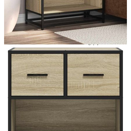
Цена на продукта:
€71.00
Extraction of information from credit institutions
Предоставената таблица е с информационна цел.
Добавете продукта в количката си с бутона "Добави в
количката" и при поръчка ще можете да изберете броя
вноски на кредита.
Acest tabel are caracter informativ. Adăugați produsul în
coșul de cumpărături unde veți putea selecta detaliile
cererii de creditare.
Предоставената таблица е с информационна цел.
Добавете продукта в количката си с бутона "Добави в
количката" и при поръчка ще можете да изберете броя
вноски на кредита.
Предоставената таблица е с информационна цел.
Добавете продукта в количката си с бутона "Добави в
количката" и при поръчка ще можете да изберете броя
вноски на кредита.
Предоставената таблица е с информационна цел.
Добавете продукта в количката си с бутона "Добави в