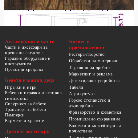
Автомобили и части
Бизнес и
Части и аксесоари за
промишленост
превозни средства
Ресторантьорство
Гаражно оборудване и
Обработка на материали
инструменти
Търговия на дребно
Превозни средства
Маркетинг и реклама
Бебета и малки деца
Детектиращи устройства
Табели
Играчки и игри
Бебешки играчки и активна
Агрикултура
гимнастика
Горско стопанство и
Сигурност за бебето
дърводобив
Транспорт за бебето
Фризьорство и козметика
Памперси
Промишлено съхранение
Кърмене и хранене
Колички и контейнери за
Дрехи и аксесоари
почистване
Защитна екипировка за