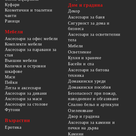
Куфари
Дом и градина
Козметични и тоалетни
Декор
чанти
Аксесоари за баня
Раници
Сигурност за дома и
бизнеса
Мебели
Аксесоари за осветителни
Аксесоари за офис мебели
тела
Комплекти мебели
Мебели
Аксесоари за паравани за
Осветление
стая
Кухня и хранене
Външни мебели
Басейн и спа
Колички и островни
Аксесоари за битова
шкафове
техника
Маси
Домакински уреди
Пейки
Домакински пособия
Легла и аксесоари
Безопасност при пожар,
Аксесоари за дивани
наводнение и обгазяване
Аксесоари за маси
Аксесоари за столове
Спално бельо и артикули
Футони
Озеленяване
Двор и градина
Възрастни
Аксесоари за камини и
Еротика
печки на дърва
Камини