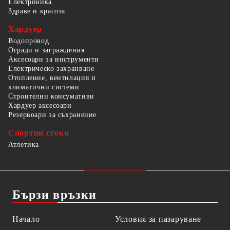
Електроника
Здраве и красота
Хардуер
Водопровод
Огради и заграждения
Аксесоари за инструменти
Електрическо захранване
Отопление, вентилация и
климатични системи
Строителни консумативи
Хардуер аксесоари
Резервоари за съхранение
Спортни стоки
Атлетика
Бързи връзки
Начало
Условия за пазаруване