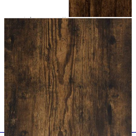
специално за вашите стени. Ако не сте сигурни,
можете да се консултирате с професионалист.
Моля, прочетете и следвайте всяка стъпка от
инструкциите.
Цвят: Пушен дъб
Материал: Инженерна дървесина
Общи размери: 40 x 29,5 x 60 см (Ш x Д x
В)
Максимална товароносимост (обща): 90 кг
Максимална товароносимост (на рафт): 20
кг
Име на серията: Рига
Необходим монтаж: Да