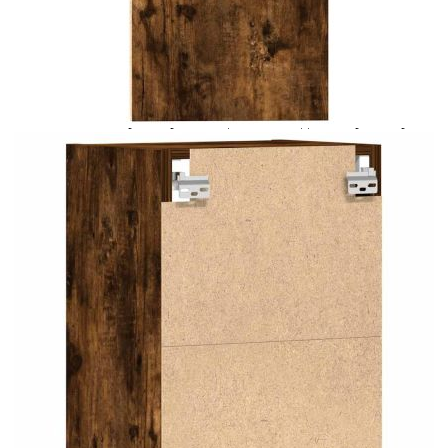
Добавете продукта в количката си с бутона "Добави в
количката" и при поръчка ще можете да изберете броя
вноски на кредита.
Предоставената таблица е с информационна цел.
Добавете продукта в количката си с бутона "Добави в
количката" и при поръчка ще можете да изберете броя
вноски на кредита.
Когато плащате с NewPay, всъщност NewPay плаща
поръчката Ви вместо Вас. Вие я получавате и
разполагате с три начина да я платите към тях:
Отложено до 30 дни от момента на изпращане на
поръчката без оскъпяване. За покупки на стойност до
400 лв. / €204,52
Плащане на 4 вноски. Заплащате 20% от стойността на
поръчката си на момента с карта. Останалата сума се
разделя на 3 равни месечни вноски без оскъпяване. За
покупки на стойност до 1000 лв. / €511.31
Плащане на 6 вноски. Стойността на поръчката се
разпределя в 6 равни месечни вноски с оскъпяване. За
покупки на стойност до 2000 лв. / €1022.61