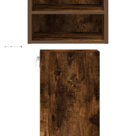
Please select credit institution
Цена на продукта:
€55.00
Extraction of information from credit institutions
Предоставената таблица е с информационна цел.
Добавете продукта в количката си с бутона "Добави в
количката" и при поръчка ще можете да изберете броя
вноски на кредита.
Acest tabel are caracter informativ. Adăugați produsul în
coșul de cumpărături unde veți putea selecta detaliile
cererii de creditare.
Предоставената таблица е с информационна цел.
Добавете продукта в количката си с бутона "Добави в
количката" и при поръчка ще можете да изберете броя
вноски на кредита.
Предоставената таблица е с информационна цел.
Добавете продукта в количката си с бутона "Добави в
количката" и при поръчка ще можете да изберете броя
вноски на кредита.
Предоставената таблица е с информационна цел.