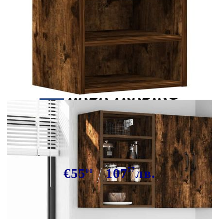
Tweet
Сподели
Висящ шкаф "Рига" опушен дъб
40x29,5x60 см Инженерно дърво
€55
107
57
лв.
00
В наличност: 60 бр.