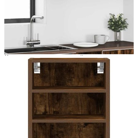
Време за доставка: 5 до 9 дни
Безплатна доставка до адрес при плащане по банков път
Цвят:
Пушен дъб
Материал:
Инженерна дървесина
EAN code:
8721158425256
Общи размери:
40 x 29,5 x 60 см (Ш x Д x
В)
Необходим монтаж:
Да
Име на серията:
Рига
Максимална товароносимост (обща):
90 кг
Максимална товароносимост (на
20 кг
рафт):
Купи на изплащане
Credit calculator
Висящ шкаф "Рига" опушен дъб 40x29,5x60 см
Инженерно дърво