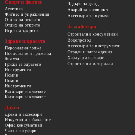
Спорт и фитнес
Чадъри за дъжд
Атлетика
Аварийна готовност
Фитнес и упражнения
Аксесоари за пушачи
Отдих на открито
Отдих на открито
За майстора
Игри на закрито
Строителни консумативи
Водопровод
Здраве и красота
Аксесоари за инструменти
Персонална грижа
Огради и заграждения
Почистване и грижа за
Хардуер аксесоари
бижута
Строителни материали
Грижа за здравето
Инструменти
Помпи
Помпи
Инструменти
Катинари и ключове
Катинари и ключове
Други
Дрехи и аксесоари
Изкуство и забавление
Офис консумативи
Чанти и куфари