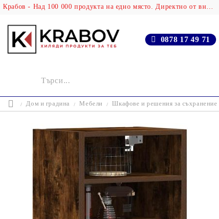
Крабов - Над 100 000 продукта на едно място. Директно от вносителя!
0878 17 49 71
Дом и градина
Мебели
Шкафове и решения за съхранение