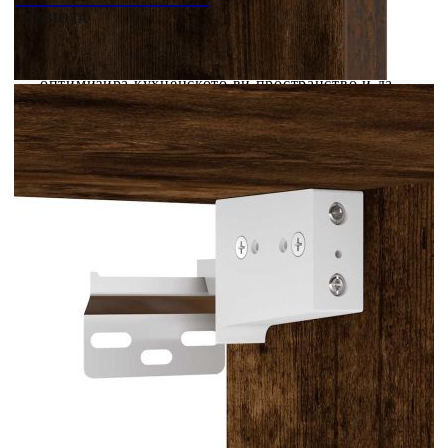
РЕВЮТА
Този окачен шкаф е предназначен да
оптимизира кухненското ви пространство и да
украси дома ви! Стабилен и издръжлив
материал: Инженерната дървесина е издръжлив
и стабилен материал с гладка повърхност, която
е устойчива на влага, изкривяване и
разцепване, което я прави надежден избор за
различни проекти.Достатъчно място за
съхранение: Стенният шкаф предлага
достатъчно място за съхранение на купи, чинии,
тенджери и други кухненски уреди.Дизайн със
стенен монтаж: Шкафът за съхранение може да
се монтира на стена за допълнително място за
съхранение. По този начин можете да увеличите
максимално пространството на пода и да
поддържате чистота.Лесна поддръжка:
Благодарение на гладката си повърхност тя се
почиства лесно с влажна кърпа и изисква по-
малко поддръжка. Добре е да се знае:Винтовете
и дюбелите за вътрешната стена не са
включени. Съветваме ви да намерите и
използвате винтове и дюбели, подходящи