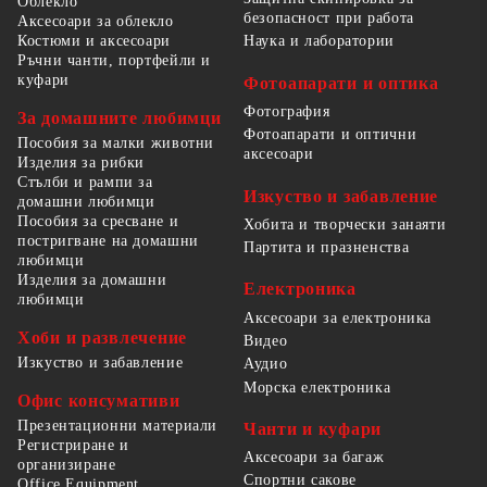
Облекло
безопасност при работа
Аксесоари за облекло
Костюми и аксесоари
Наука и лаборатории
Ръчни чанти, портфейли и
куфари
Фотоапарати и оптика
Фотография
За домашните любимци
Фотоапарати и оптични
Пособия за малки животни
аксесоари
Изделия за рибки
Стълби и рампи за
Изкуство и забавление
домашни любимци
Пособия за сресване и
Хобита и творчески занаяти
постригване на домашни
Партита и празненства
любимци
Изделия за домашни
Електроника
любимци
Аксесоари за електроника
Хоби и развлечение
Видео
Изкуство и забавление
Аудио
Морска електроника
Офис консумативи
Презентационни материали
Чанти и куфари
Регистриране и
Аксесоари за багаж
организиране
Спортни сакове
Office Equipment