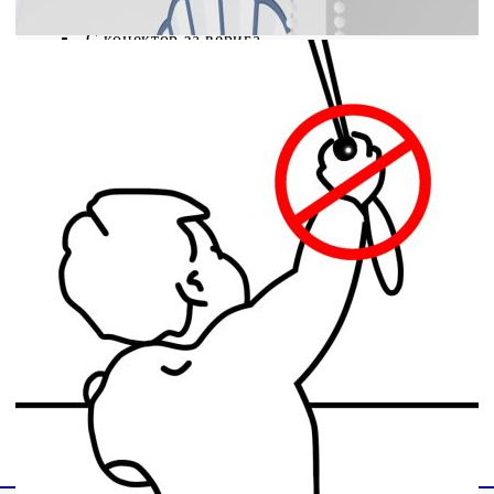
Включени са монтажни аксесоари
С конектор за верига
Необходим е монтаж
ВНИМАНИЕ! Малките деца могат да бъдат
удушени от примки в дърпащи въжета, вериги,
ленти и вътрешния кабел, който управлява този
продукт. За да избегнете удушаване и оплитане,
дръжте кабелите далеч от обсега на малки деца.
Шнурите могат да се увият около врата на
детето. Преместете леглата, креватчетата и
мебелите далеч от въжетата за покриване на
прозорци. Не завързвайте кабелите заедно.
Уверете се, че кабелите не се усукват и
образуват примка. ВНИМАНИЕ! Децата може
да се задушат, ако това предпазно устройство не
е инсталирано. Винаги използвайте това
устройство, за да задържате шнуровете или
верижките на място, недостъпно за деца.
GPSR