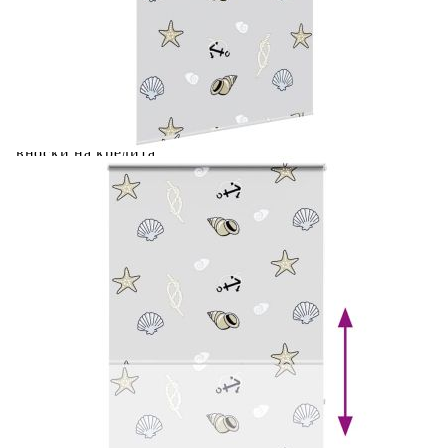
Ролетна щора за душ с касета 140x240 см Ширина на
плата 136 см
Please select credit institution
Цена на продукта:
€25.00
Extraction of information from credit institutions
Предоставената таблица е с информационна цел.
Добавете продукта в количката си с бутона "Добави в
количката" и при поръчка ще можете да изберете броя
вноски на кредита.
Acest tabel are caracter informativ. Adăugați produsul în
coșul de cumpărături unde veți putea selecta detaliile
cererii de creditare.
Предоставената таблица е с информационна цел.
Добавете продукта в количката си с бутона "Добави в
количката" и при поръчка ще можете да изберете броя
вноски на кредита.
Предоставената таблица е с информационна цел.
Добавете продукта в количката си с бутона "Добави в
количката" и при поръчка ще можете да изберете броя
вноски на кредита.