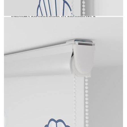
надеждна работа във времето.Безопасност за
деца и възможност за регулиране: Ролетната
щора е снабдена с верижен съединител, който
улеснява регулирането на височината в
зависимост от вашите нужди, а също така има и
щипка за кабел, за да се повиши безопасността
на децата. Внимание: Дръжте кабелите на
място, недостъпно за малки деца. Връзките
могат да се увият около врата на детето.
Модел: Морска звезда
Материал: PEVA (полиетилен-
винилацетат)
Материал на горната релса: Алуминий
Обща височина: 240 см
Обща ширина: 140 см
Широчина на плата: 136 см (допустимото
отклонение е ±4 мм)
С разлика: 4 см