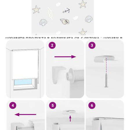
Предоставената таблица е с информационна цел.
Добавете продукта в количката си с бутона "Добави в
количката" и при поръчка ще можете да изберете броя
вноски на кредита.
Предоставената таблица е с информационна цел.
Добавете продукта в количката си с бутона "Добави в
количката" и при поръчка ще можете да изберете броя
вноски на кредита.
Когато плащате с NewPay, всъщност NewPay плаща
поръчката Ви вместо Вас. Вие я получавате и
разполагате с три начина да я платите към тях:
Отложено до 30 дни от момента на изпращане на
поръчката без оскъпяване. За покупки на стойност до
400 лв. / €204,52
Плащане на 4 вноски. Заплащате 20% от стойността на
поръчката си на момента с карта. Останалата сума се
разделя на 3 равни месечни вноски без оскъпяване. За
покупки на стойност до 1000 лв. / €511.31
Плащане на 6 вноски. Стойността на поръчката се
разпределя в 6 равни месечни вноски с оскъпяване. За
покупки на стойност до 2000 лв. / €1022.61