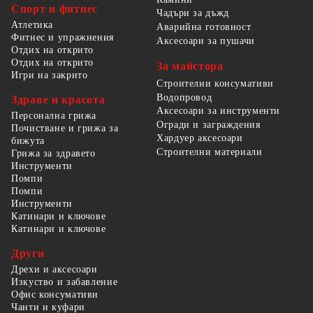
Спорт и фитнес
Чадъри за дъжд
Атлетика
Аварийна готовност
Фитнес и упражнения
Аксесоари за пушачи
Отдих на открито
Отдих на открито
За майстора
Игри на закрито
Строителни консумативи
Водопровод
Здраве и красота
Аксесоари за инструменти
Персонална грижа
Огради и заграждения
Почистване и грижа за
Хардуер аксесоари
бижута
Строителни материали
Грижа за здравето
Инструменти
Помпи
Помпи
Инструменти
Катинари и ключове
Катинари и ключове
Други
Дрехи и аксесоари
Изкуство и забавление
Офис консумативи
Чанти и куфари