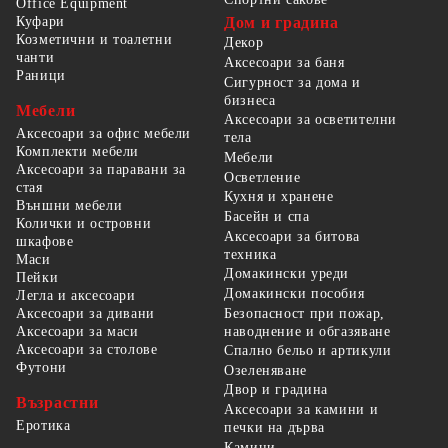
Office Equipment
Куфари
Дом и градина
Козметични и тоалетни
Декор
чанти
Аксесоари за баня
Раници
Сигурност за дома и
бизнеса
Мебели
Аксесоари за осветителни
Аксесоари за офис мебели
тела
Комплекти мебели
Мебели
Аксесоари за паравани за
Осветление
стая
Кухня и хранене
Външни мебели
Басейн и спа
Колички и островни
Аксесоари за битова
шкафове
техника
Маси
Домакински уреди
Пейки
Домакински пособия
Легла и аксесоари
Безопасност при пожар,
Аксесоари за дивани
наводнение и обгазяване
Аксесоари за маси
Аксесоари за столове
Спално бельо и артикули
Футони
Озеленяване
Двор и градина
Възрастни
Аксесоари за камини и
Еротика
печки на дърва
Камини