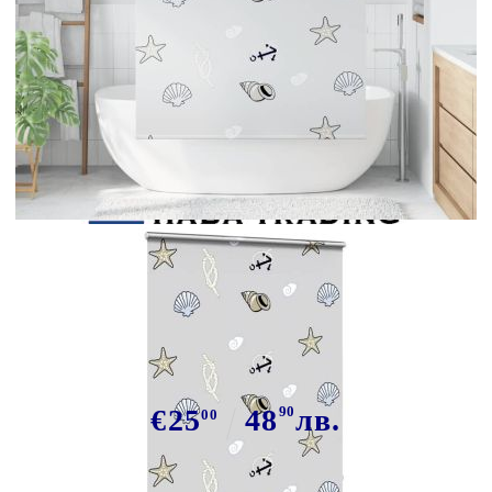
Tweet
Сподели
Ролетна щора за душ с касета
140x240 см Ширина на плата 136
см
€25
48
90
лв.
00
В наличност: 21 бр.