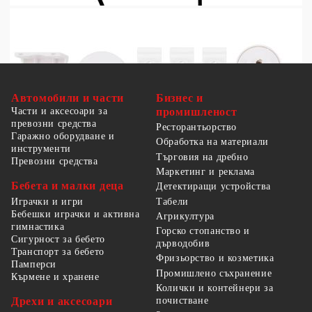
Автомобили и части
Бизнес и
Части и аксесоари за
промишленост
превозни средства
Ресторантьорство
Гаражно оборудване и
Обработка на материали
инструменти
Търговия на дребно
Превозни средства
Маркетинг и реклама
Бебета и малки деца
Детектиращи устройства
Табели
Играчки и игри
Бебешки играчки и активна
Агрикултура
гимнастика
Горско стопанство и
Сигурност за бебето
дърводобив
Транспорт за бебето
Фризьорство и козметика
Памперси
Промишлено съхранение
Кърмене и хранене
Колички и контейнери за
Дрехи и аксесоари
почистване