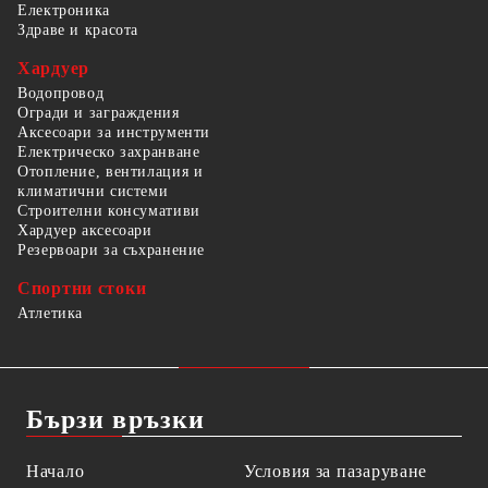
Електроника
Здраве и красота
Хардуер
Водопровод
Огради и заграждения
Аксесоари за инструменти
Електрическо захранване
Отопление, вентилация и
климатични системи
Строителни консумативи
Хардуер аксесоари
Резервоари за съхранение
Спортни стоки
Атлетика
Бързи връзки
Начало
Условия за пазаруване