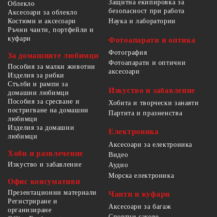
Защитна екипировка за
Облекло
безопасност при работа
Аксесоари за облекло
Костюми и аксесоари
Наука и лаборатории
Ръчни чанти, портфейли и
куфари
Фотоапарати и оптика
Фотография
За домашните любимци
Фотоапарати и оптични
Пособия за малки животни
аксесоари
Изделия за рибки
Стълби и рампи за
Изкуство и забавление
домашни любимци
Пособия за сресване и
Хобита и творчески занаяти
постригване на домашни
Партита и празненства
любимци
Изделия за домашни
Електроника
любимци
Аксесоари за електроника
Хоби и развлечение
Видео
Изкуство и забавление
Аудио
Морска електроника
Офис консумативи
Презентационни материали
Чанти и куфари
Регистриране и
Аксесоари за багаж
организиране
Спортни сакове