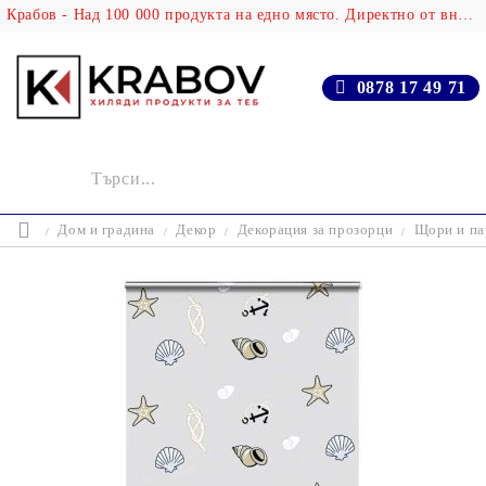
Крабов - Над 100 000 продукта на едно място. Директно от вносителя!
0878 17 49 71
Дом и градина
Декор
Декорация за прозорци
Щори и па