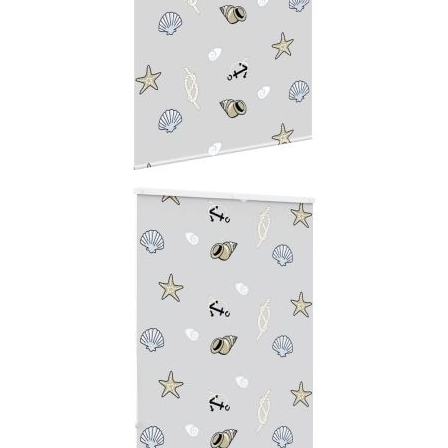
Време за доставка: 5 до 9 дни
Безплатна доставка до адрес при плащане по банков път
Материал:
PEVA (полиетилен-винилацетат)
EAN code:
8721158353177
Обща височина:
240 см
Модел:
Морска звезда
Обща ширина:
140 см
Материал на горната
Алуминий
релса:
Широчина на плата:
136 см (допустимото отклонение е ±4
мм)
С разлика:
4 см
Купи на изплащане
Credit calculator