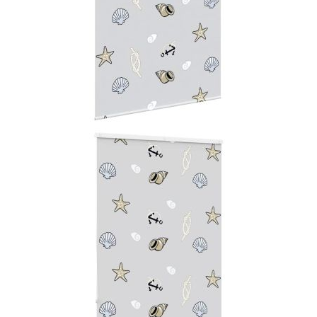
Време за доставка: 5 до 9 дни
Безплатна доставка до адрес при плащане по банков път
Материал:
PEVA (полиетилен-винилацетат)
EAN code:
8721158353153
Обща височина:
240 см
Модел:
Морска звезда
Обща ширина:
120 см
Материал на горната
Алуминий
релса:
Широчина на плата:
116 см (допустимото отклонение е ±4
мм)
С разлика:
4 см
Купи на изплащане
Credit calculator