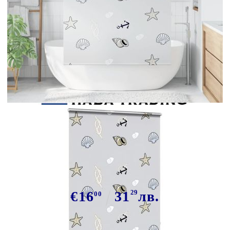
Tweet
Сподели
Ролетна щора за душ с касета
120x240 см Ширина на плата 116
см
€16
31
29
лв.
00
В наличност: 52 бр.