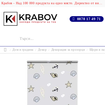
Крабов - Над 100 000 продукта на едно място. Директно от вносителя!
0878 17 49 71
Дом и градина
Декор
Декорация за прозорци
Щори и па