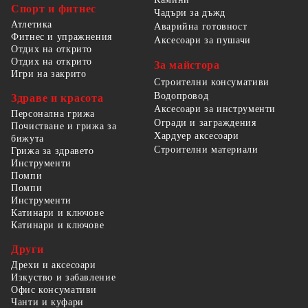
Спорт и фитнес
Чадъри за дъжд
Атлетика
Аварийна готовност
Фитнес и упражнения
Аксесоари за пушачи
Отдих на открито
Отдих на открито
За майстора
Игри на закрито
Строителни консумативи
Водопровод
Здраве и красота
Аксесоари за инструменти
Персонална грижа
Огради и заграждения
Почистване и грижа за
Хардуер аксесоари
бижута
Строителни материали
Грижа за здравето
Инструменти
Помпи
Помпи
Инструменти
Катинари и ключове
Катинари и ключове
Други
Дрехи и аксесоари
Изкуство и забавление
Офис консумативи
Чанти и куфари