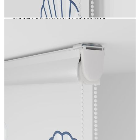
надеждна работа във времето.Безопасност за
деца и възможност за регулиране: Ролетната
щора е снабдена с верижен съединител, който
улеснява регулирането на височината в
зависимост от вашите нужди, а също така има и
щипка за кабел, за да се повиши безопасността
на децата. Внимание: Дръжте кабелите на
място, недостъпно за малки деца. Връзките
могат да се увият около врата на детето.
Модел: Морска звезда
Материал: PEVA (полиетилен-
винилацетат)
Материал на горната релса: Алуминий
Обща височина: 240 см
Обща ширина: 120 см
Широчина на плата: 116 см (допустимото
отклонение е ±4 мм)
С разлика: 4 см