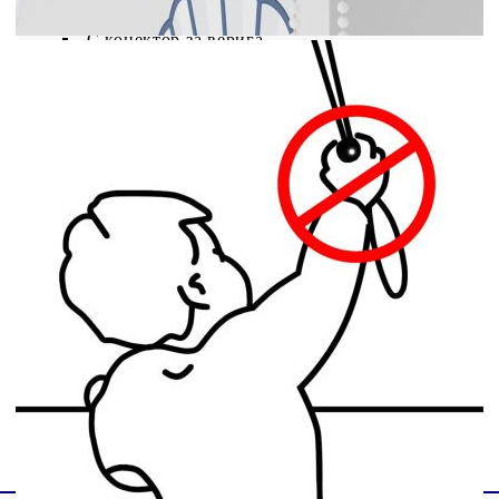
Включени са монтажни аксесоари
С конектор за верига
Необходим е монтаж
ВНИМАНИЕ! Малките деца могат да бъдат
удушени от примки в дърпащи въжета, вериги,
ленти и вътрешния кабел, който управлява този
продукт. За да избегнете удушаване и оплитане,
дръжте кабелите далеч от обсега на малки деца.
Шнурите могат да се увият около врата на
детето. Преместете леглата, креватчетата и
мебелите далеч от въжетата за покриване на
прозорци. Не завързвайте кабелите заедно.
Уверете се, че кабелите не се усукват и
образуват примка. ВНИМАНИЕ! Децата може
да се задушат, ако това предпазно устройство не
е инсталирано. Винаги използвайте това
устройство, за да задържате шнуровете или
верижките на място, недостъпно за деца.
GPSR