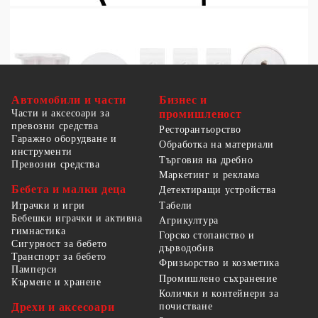
Автомобили и части
Бизнес и
Части и аксесоари за
промишленост
превозни средства
Ресторантьорство
Гаражно оборудване и
Обработка на материали
инструменти
Търговия на дребно
Превозни средства
Маркетинг и реклама
Бебета и малки деца
Детектиращи устройства
Табели
Играчки и игри
Бебешки играчки и активна
Агрикултура
гимнастика
Горско стопанство и
Сигурност за бебето
дърводобив
Транспорт за бебето
Фризьорство и козметика
Памперси
Промишлено съхранение
Кърмене и хранене
Колички и контейнери за
Дрехи и аксесоари
почистване