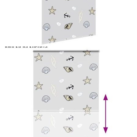
Ролетна щора за душ с касета 120x240 см Ширина на
плата 116 см
Please select credit institution
Цена на продукта:
€16.00
Extraction of information from credit institutions
Предоставената таблица е с информационна цел.
Добавете продукта в количката си с бутона "Добави в
количката" и при поръчка ще можете да изберете броя
вноски на кредита.
Acest tabel are caracter informativ. Adăugați produsul în
coșul de cumpărături unde veți putea selecta detaliile
cererii de creditare.
Предоставената таблица е с информационна цел.
Добавете продукта в количката си с бутона "Добави в
количката" и при поръчка ще можете да изберете броя
вноски на кредита.
Предоставената таблица е с информационна цел.
Добавете продукта в количката си с бутона "Добави в
количката" и при поръчка ще можете да изберете броя
вноски на кредита.