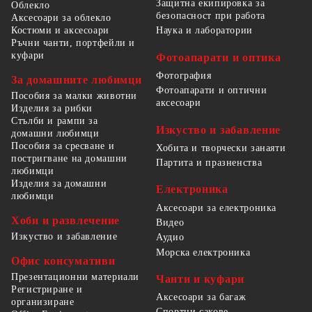
Защитна екипировка за
Облекло
безопасност при работа
Аксесоари за облекло
Костюми и аксесоари
Наука и лаборатории
Ръчни чанти, портфейли и
куфари
Фотоапарати и оптика
Фотография
За домашните любимци
Фотоапарати и оптични
Пособия за малки животни
аксесоари
Изделия за рибки
Стълби и рампи за
Изкуство и забавление
домашни любимци
Пособия за сресване и
Хобита и творчески занаяти
постригване на домашни
Партита и празненства
любимци
Изделия за домашни
Електроника
любимци
Аксесоари за електроника
Хоби и развлечение
Видео
Изкуство и забавление
Аудио
Морска електроника
Офис консумативи
Презентационни материали
Чанти и куфари
Регистриране и
Аксесоари за багаж
организиране
Спортни сакове