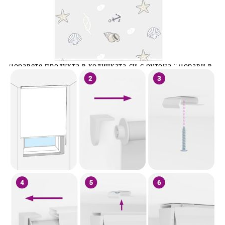
Предоставената таблица е с информационна цел.
Добавете продукта в количката си с бутона "Добави в
количката" и при поръчка ще можете да изберете броя
вноски на кредита.
Предоставената таблица е с информационна цел.
Добавете продукта в количката си с бутона "Добави в
количката" и при поръчка ще можете да изберете броя
вноски на кредита.
Когато плащате с NewPay, всъщност NewPay плаща
поръчката Ви вместо Вас. Вие я получавате и
разполагате с три начина да я платите към тях:
Отложено до 30 дни от момента на изпращане на
поръчката без оскъпяване. За покупки на стойност до
400 лв. / €204,52
Плащане на 4 вноски. Заплащате 20% от стойността на
поръчката си на момента с карта. Останалата сума се
разделя на 3 равни месечни вноски без оскъпяване. За
покупки на стойност до 1000 лв. / €511.31
Плащане на 6 вноски. Стойността на поръчката се
разпределя в 6 равни месечни вноски с оскъпяване. За
покупки на стойност до 2000 лв. / €1022.61