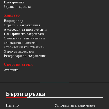
Електроника
Здраве и красота
Хардуер
Водопровод
Огради и заграждения
Аксесоари за инструменти
Електрическо захранване
Отопление, вентилация и
климатични системи
Строителни консумативи
Хардуер аксесоари
Резервоари за съхранение
Спортни стоки
Атлетика
Бързи връзки
Начало
Условия за пазаруване