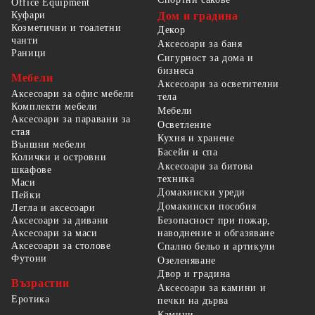
Office Equipment
Куфари
Дом и градина
Козметични и тоалетни
Декор
чанти
Аксесоари за баня
Раници
Сигурност за дома и
бизнеса
Мебели
Аксесоари за осветителни
Аксесоари за офис мебели
тела
Комплекти мебели
Мебели
Аксесоари за паравани за
Осветление
стая
Кухня и хранене
Външни мебели
Басейн и спа
Колички и островни
Аксесоари за битова
шкафове
техника
Маси
Домакински уреди
Пейки
Домакински пособия
Легла и аксесоари
Безопасност при пожар,
Аксесоари за дивани
наводнение и обгазяване
Аксесоари за маси
Аксесоари за столове
Спално бельо и артикули
Футони
Озеленяване
Двор и градина
Възрастни
Аксесоари за камини и
Еротика
печки на дърва
Камини